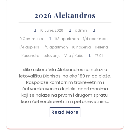
2026 Alekandros
10 June, 2026
admin
0 Comments
1/3 apartman
1/4 apartman
1/4 dupleks
1/5 apartman
10 noćenja
Hellena
Kasandra
Letovanje
Vila / Kuća
17:01
slike uskoro Vila Aleksandros se nalazi u
letovalištu Dionisos, na oko 180 m od plaže.
Raspolaže komfornim trokrevetnim i
četvorokrevenim dupleks apartmanima
koji se nalaze na prvom i drugom spratu,
kao i četvorokrevetnim i petokrevetnim…
Read More