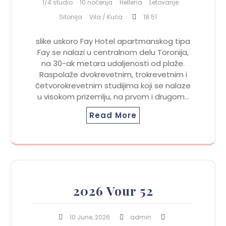
1/4 studio
10 noćenja
Hellena
Letovanje
Sitonija
Vila / Kuća
18:51
slike uskoro Fay Hotel apartmanskog tipa
Fay se nalazi u centralnom delu Toronija,
na 30-ak metara udaljenosti od plaže.
Raspolaže dvokrevetnim, trokrevetnim i
četvorokrevetnim studijima koji se nalaze
u visokom prizemlju, na prvom i drugom…
Read More
2026 Vour 52
10 June, 2026
admin