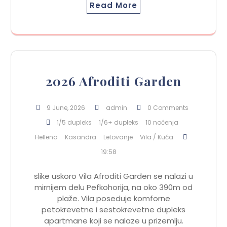
Read More
2026 Afroditi Garden
9 June, 2026
admin
0 Comments
1/5 dupleks
1/6+ dupleks
10 noćenja
Hellena
Kasandra
Letovanje
Vila / Kuća
19:58
slike uskoro Vila Afroditi Garden se nalazi u
mirnijem delu Pefkohorija, na oko 390m od
plaže. Vila poseduje komforne
petokrevetne i sestokrevetne dupleks
apartmane koji se nalaze u prizemlju.