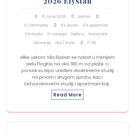
2026 Elysian
10 June, 2026
admin
0 Comments
1/2 studio
1/4 apartman
1/4 studio
10 noćenja
Hellena
Kasandra
Letovanje
Vila / Kuća
17:28
slike uskoro Vila Elysian se nalazi u mirnijem
delu Flogite, na oko 180 m od plaže. U
ponudi su lepo uređeni dvokrevetni studiji
na prvom i drugom spratu, kao i
četvorokrevetni studiji i apartmani koji…
Read More