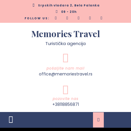
Skip
Srpskih vladara 2, Bela Palanka
to
09 - 20h
content
FOLLOW US:
Memories Travel
Turistička agencija
pošaljite nam mail
office@memoriestravel.rs
pozovite nas
+38118856871
Open