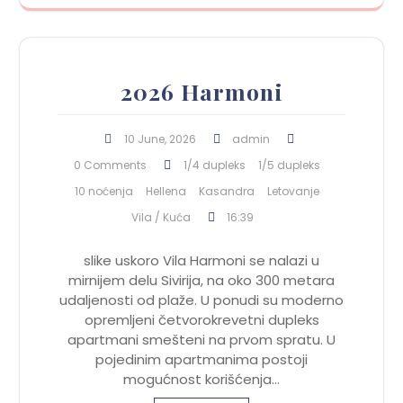
2026 Harmoni
10 June, 2026
admin
0 Comments
1/4 dupleks
1/5 dupleks
10 noćenja
Hellena
Kasandra
Letovanje
Vila / Kuća
16:39
slike uskoro Vila Harmoni se nalazi u
mirnijem delu Sivirija, na oko 300 metara
udaljenosti od plaže. U ponudi su moderno
opremljeni četvorokrevetni dupleks
apartmani smešteni na prvom spratu. U
pojedinim apartmanima postoji
mogućnost korišćenja…