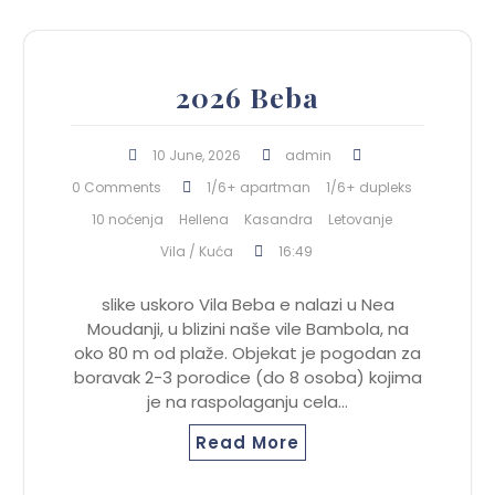
2026 Beba
10 June, 2026
admin
0 Comments
1/6+ apartman
1/6+ dupleks
10 noćenja
Hellena
Kasandra
Letovanje
Vila / Kuća
16:49
slike uskoro Vila Beba e nalazi u Nea
Moudanji, u blizini naše vile Bambola, na
oko 80 m od plaže. Objekat je pogodan za
boravak 2-3 porodice (do 8 osoba) kojima
je na raspolaganju cela…
Read More