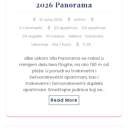
2026 Panorama
10 June, 2026
admin
0 Comments
1/3 apartman
1/4 apartman
1/4 dupleks
10 noćenja
Hellena
Kasandra
Letovanje
Vila / Kuća
17:26
slike uskoro Vila Panorama se nalazi u
mirnijem delu Nea Flogite, na oko 190 m od
plaže. U ponudi su trokrevetni i
četvorokrevetni apartmani, kao i
trokrevetni i četvorokrevetni dupleks
apartmani. Smeštajne jedinice koji se…
Read More