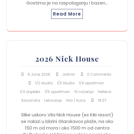
Gostima je na raspolaganju i bazen…
Read More
2026 Nick House
9 June, 2026
admin
0 Comments
1/2 studio
1/3 studio
1/4 apartman
1/4 dupleks
1/5 apartman
10 noćenja
Hellena
Kasandra
Letovanje
Vila / Kuća
19:37
Slike uskoro Vila Nick House (ex Kiki resort)
se nalazi u blizini Glarokavos plaže, na oko
150 m od mora i oko 1500 m od centra