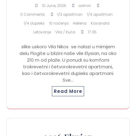
10 June, 2026
admin
0 Comments
1/3 apartman
1/4 apartman
1/4 dupleks
10 noćenja
Hellena
Kasandra
Letovanje
Vila / Kuća
17:35
slike uskoro Vila Nikos se nalazi u mirnijem
delu Flogite u blizini naše vile Elysian, na oko
210 m od plaže. U ponudi su komforni
trokrevetni i četvorokrevetni apartmani,
kao i četvorokrevetni dupleks apartmani.
Sve…
Read More