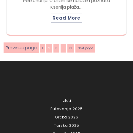
Pefkohorija. U blizini se nalaze i poznata
Ksenija plaža,…
Read More
Posts
Previous page
Page
Page
Page
Page
1
2
3
…
31
Next page
pagination
Izleti
Putovanja 2025
Grčka 2026
Turska 2025