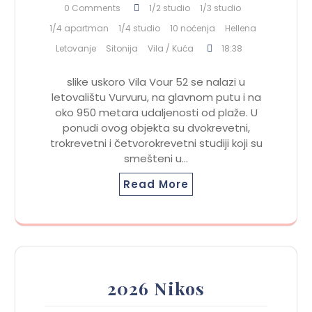
0 Comments
1/2 studio
1/3 studio
1/4 apartman
1/4 studio
10 noćenja
Hellena
Letovanje
Sitonija
Vila / Kuća
18:38
slike uskoro Vila Vour 52 se nalazi u
letovalištu Vurvuru, na glavnom putu i na
oko 950 metara udaljenosti od plaže. U
ponudi ovog objekta su dvokrevetni,
trokrevetni i četvorokrevetni studiji koji su
smešteni u…
Read More
2026 Nikos