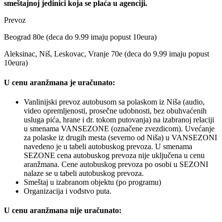
smeštajnoj jedinici koja se plaća u agenciji.
Prevoz
Beograd 80e (deca do 9.99 imaju popust 10eura)
Aleksinac, Niš, Leskovac, Vranje 70e (deca do 9.99 imaju popust
10eura)
U cenu aranžmana je uračunato:
Vanlinijski prevoz autobusom sa polaskom iz Niša (audio,
video opremljenosti, prosečne udobnosti, bez obuhvaćenih
usluga pića, hrane i dr. tokom putovanja) na izabranoj relaciji
u smenama VANSEZONE (označene zvezdicom). Uvećanje
za polaske iz drugih mesta (severno od Niša) u VANSEZONI
navedeno je u tabeli autobuskog prevoza. U smenama
SEZONE cena autobuskog prevoza nije uključena u cenu
aranžmana. Cene autobuskog prevoza po osobi u SEZONI
nalaze se u tabeli autobuskog prevoza.
Smeštaj u izabranom objektu (po programu)
Organizacija i vođstvo puta.
U cenu aranžmana nije uračunato: