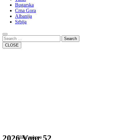
Bugarska
Crna Gora
Albanija
Srbija
Close
Button
Search
CLOSE
2026 Vour 52
slike uskoro