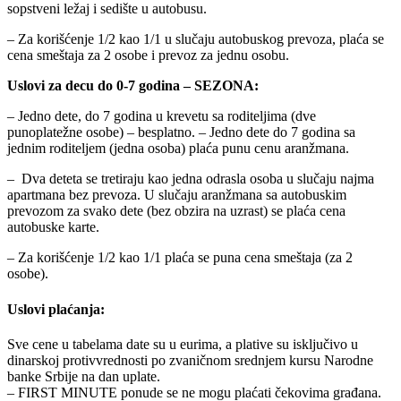
sopstveni ležaj i sedište u autobusu.
– Za korišćenje 1/2 kao 1/1 u slučaju autobuskog prevoza, plaća se
cena smeštaja za 2 osobe i prevoz za jednu osobu.
Uslovi za decu do 0-7 godina – SEZONA:
– Jedno dete, do 7 godina u krevetu sa roditeljima (dve
punoplatežne osobe) – besplatno. – Jedno dete do 7 godina sa
jednim roditeljem (jedna osoba) plaća punu cenu aranžmana.
– Dva deteta se tretiraju kao jedna odrasla osoba u slučaju najma
apartmana bez prevoza. U slučaju aranžmana sa autobuskim
prevozom za svako dete (bez obzira na uzrast) se plaća cena
autobuske karte.
– Za korišćenje 1/2 kao 1/1 plaća se puna cena smeštaja (za 2
osobe).
Uslovi plaćanja:
Sve cene u tabelama date su u eurima, a plative su isključivo u
dinarskoj protivvrednosti po zvaničnom srednjem kursu Narodne
banke Srbije na dan uplate.
– FIRST MINUTE ponude se ne mogu plaćati čekovima građana.