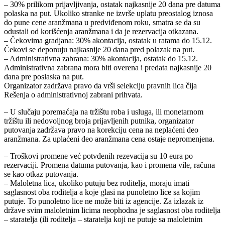
– 30% prilikom prijavljivanja, ostatak najkasnije 20 dana pre datuma
polaska na put. Ukoliko stranke ne izvrše uplatu preostalog iznosa
do pune cene aranžmana u predviđenom roku, smatra se da su
odustali od korišćenja aranžmana i da je rezervacija otkazana.
– Čekovima gradjana: 30% akontacija, ostatak u ratama do 15.12.
Čekovi se deponuju najkasnije 20 dana pred polazak na put.
– Administrativna zabrana: 30% akontacija, ostatak do 15.12.
Administrativna zabrana mora biti overena i predata najkasnije 20
dana pre poslaska na put.
Organizator zadržava pravo da vrši selekciju pravnih lica čija
Rešenja o administrativnoj zabrani prihvata.
– U slučaju poremaćaja na tržištu roba i usluga, ili monetarnom
tržištu ili nedovoljnog broja prijavljenih putnika, organizator
putovanja zadržava pravo na korekciju cena na neplaćeni deo
aranžmana. Za uplaćeni deo aranžmana cena ostaje nepromenjena.
– Troškovi promene već potvđenih rezevacija su 10 eura po
rezervaciji. Promena datuma putovanja, kao i promena vile, računa
se kao otkaz putovanja.
– Maloletna lica, ukoliko putuju bez roditelja, moraju imati
saglasnost oba roditelja a koje glasi na punoletno lice sa kojim
putuje. To punoletno lice ne može biti iz agencije. Za izlazak iz
države svim maloletnim licima neophodna je saglasnost oba roditelja
– staratelja (ili roditelja – staratelja koji ne putuje sa maloletnim