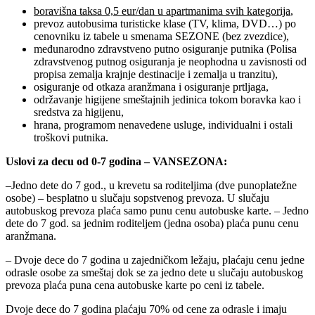
boravišna taksa 0,5 eur/dan u apartmanima svih kategorija
,
prevoz autobusima turisticke klase (TV, klima, DVD…) po
cenovniku iz tabele u smenama SEZONE (bez zvezdice),
međunarodno zdravstveno putno osiguranje putnika (Polisa
zdravstvenog putnog osiguranja je neophodna u zavisnosti od
propisa zemalja krajnje destinacije i zemalja u tranzitu),
osiguranje od otkaza aranžmana i osiguranje prtljaga,
održavanje higijene smeštajnih jedinica tokom boravka kao i
sredstva za higijenu,
hrana, programom nenavedene usluge, individualni i ostali
troškovi putnika.
Uslovi za decu od 0-7 godina – VANSEZONA:
–Jedno dete do 7 god., u krevetu sa roditeljima (dve punoplatežne
osobe) – besplatno u slučaju sopstvenog prevoza. U slučaju
autobuskog prevoza plaća samo punu cenu autobuske karte. – Jedno
dete do 7 god. sa jednim roditeljem (jedna osoba) plaća punu cenu
aranžmana.
– Dvoje dece do 7 godina u zajedničkom ležaju, plaćaju cenu jedne
odrasle osobe za smeštaj dok se za jedno dete u slučaju autobuskog
prevoza plaća puna cena autobuske karte po ceni iz tabele.
Dvoje dece do 7 godina plaćaju 70% od cene za odrasle i imaju