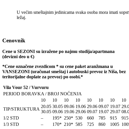
U većim smeštajnim jedinicama svaka osoba mora imati sopst
ležaj.
Cenovnik
Cene u SEZONI su izražene po najmu studija/apartmana
(devizni deo u
€)
*Cene ozna
č
ene zvezdicom * su cene paket aranžmana u
VANSEZONI (ura
č
unat smeštaj i autobuski prevoz iz Niša, bez
teritorijalne doplate za prevoz) po osobi.*
Vila Vour 52 / Vurvuru
PERIOD BORAVKA / BROJ NOĆENJA
10
10
10
10
10
10
10
10
20.05
30.05
09.06
19.06
29.06
09.07
19.07
29.
TIP/STRUKTURA
30.05
09.06
19.06
29.06
09.07
19.07
29.07
08.
1/2 STD
–
195*
250*
530
660
785
915
915
1/3 STD
–
170*
210*
585
725
860
1005
100