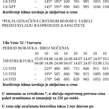
1/4 STD
–
145*
185*
620
765
905
1055
105
1/4 APT
–
145*
195*
690
845
995
1160
116
Korišćenje klima uređaja je uključeno u cenu
*POLJA OZNAČENA CRVENOM BOJOM U TABELI
PREDSTAVLJAJU RASPRODATE KAPACITETE
Vila Vour 52 / Vurvuru
PERIOD BORAVKA / BROJ NOĆENJA
10
10
10
10
10
10
10
10
25.05
04.06
14.06
24.06
04.07
14.07
24.07
03.
TIP/STRUKTURA
04.06
14.06
24.06
04.07
14.07
24.07
03.08
13.
1/2 STD
–
225*
460
605
715
840
915
915
1/3 STD
–
195*
505
660
780
915
1005
100
1/4 STD
–
170*
540
695
820
965
1055
105
Korišćenje klima uređaja je uključeno u cenu
U smenama sa zvezdicom *, u slu
č
aju sopstvenog prevoza cena
paket aranžmana se umanjuje za 25€ po osobi.
U cenu nije uračunata boravišna taksa 2 eur dnevno po