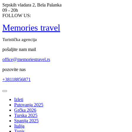
Skip
Srpskih vladara 2, Bela Palanka
to
09 - 20h
content
FOLLOW US:
Memories travel
Turistička agencija
pošaljite nam mail
office@memoriestravel.rs
pozovite nas
+38118856871
Open
Button
Izleti
Putovanja 2025
Grčka 2026
Turska 2025
Spanija 2025
Italija
Tunis