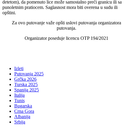
detetom), da pomenuto lice može samostalno preći granicu ili sa
punoletnim pratiocem. Saglasnost mora biti overena u sudu ili
opštini.
Za ovo putovanje važe opšti uslovi putovanja organizatora
putovanja.
Organizator poseduje licencu OTP 194/2021
Izleti
Putovanja 2025
Grčka 2026
Turska 2025
Spanija 2025
Italija
Tunis
Bugarska
Crna Gora
Albanija
Srbija
...