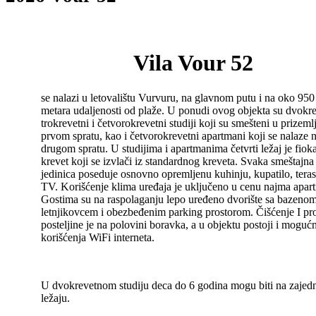
Vila Vour 52
se nalazi u letovalištu Vurvuru, na glavnom putu i na oko 950
metara udaljenosti od plaže. U ponudi ovog objekta su dvokre
trokrevetni i četvorokrevetni studiji koji su smešteni u prizemlj
prvom spratu, kao i četvorokrevetni apartmani koji se nalaze 
drugom spratu. U studijima i apartmanima četvrti ležaj je fiok
krevet koji se izvlači iz standardnog kreveta. Svaka smeštajna
jedinica poseduje osnovno opremljenu kuhinju, kupatilo, teras
TV. Korišćenje klima uređaja je uključeno u cenu najma apar
Gostima su na raspolaganju lepo uređeno dvorište sa bazenom
letnjikovcem i obezbeđenim parking prostorom. Čišćenje I p
posteljine je na polovini boravka, a u objektu postoji i moguć
korišćenja WiFi interneta.
U dvokrevetnom studiju deca do 6 godina mogu biti na zaje
ležaju.