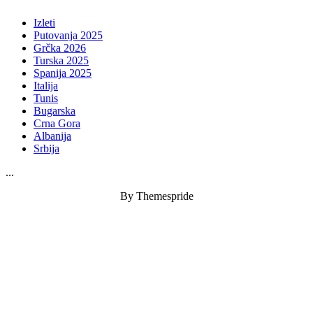
Izleti
Putovanja 2025
Grčka 2026
Turska 2025
Spanija 2025
Italija
Tunis
Bugarska
Crna Gora
Albanija
Srbija
...
By Themespride