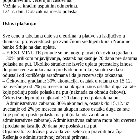
popodnevnim, večernjim časovima.
Vožnja sa kraćim usputnim odmorima.
12/17. dan: Dolazak na mesto polaska
Uslovi plaćanja:
Sve cene u tabelama date su u eurima, a plative su isključivo u
dinarskoj protivvrednosti po zvaničnom srednjem kursu Narodne
banke Srbije na dan uplate.
– FIRST MINUTE ponude se ne mogu plaćati čekovima građana.
– 30% prilikom prijavljivanja, ostatak najkasnije 20 dana pre datuma
polaska na put. Ukoliko stranke ne izvrše uplatu preostalog iznosa
do pune cene aranžmana u predviđenom roku, smatra se da su
odustali od korišćenja aranžmana i da je rezervacija otkazana.
– Čekovima gradjana: 30% akontacija, ostatak u ratama do 15.12.
uz uvećanje od 2% po mesecu na ukupan iznos ostatka duga za rate
koje počinju posle polaska na put (naknada za obradu čekova).
Čekovi se deponuju najkasnije 20 dana pred polazak na put.
– Administrativna zabrana: 30% akontacija, ostatak do 15.12. uz
uvećanje od 2% po mesecu na ukupan iznos ostatka duga za rate
koje počinju posle polaska na put (naknada za obradu
administrativne zabrane). Administrativna zabrana mora biti overena
i predata najkasnije 20 dana pre poslaska na put.
Organizator zadržava pravo da vrši selekciju pravnih lica čija
Rešenja o administrativnoj zabrani prihvata.