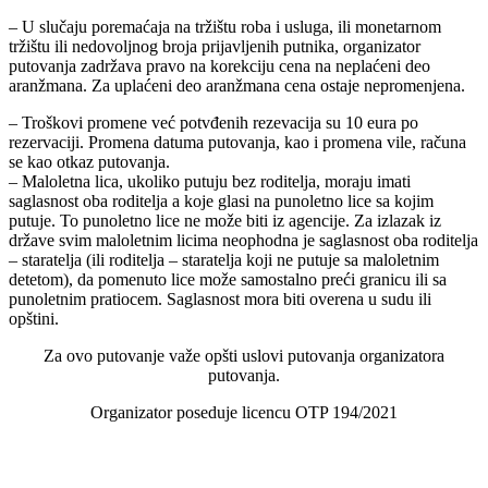
– U slučaju poremaćaja na tržištu roba i usluga, ili monetarnom
tržištu ili nedovoljnog broja prijavljenih putnika, organizator
putovanja zadržava pravo na korekciju cena na neplaćeni deo
aranžmana. Za uplaćeni deo aranžmana cena ostaje nepromenjena.
– Troškovi promene već potvđenih rezevacija su 10 eura po
rezervaciji. Promena datuma putovanja, kao i promena vile, računa
se kao otkaz putovanja.
– Maloletna lica, ukoliko putuju bez roditelja, moraju imati
saglasnost oba roditelja a koje glasi na punoletno lice sa kojim
putuje. To punoletno lice ne može biti iz agencije. Za izlazak iz
države svim maloletnim licima neophodna je saglasnost oba roditelja
– staratelja (ili roditelja – staratelja koji ne putuje sa maloletnim
detetom), da pomenuto lice može samostalno preći granicu ili sa
punoletnim pratiocem. Saglasnost mora biti overena u sudu ili
opštini.
Za ovo putovanje važe opšti uslovi putovanja organizatora
putovanja.
Organizator poseduje licencu OTP 194/2021