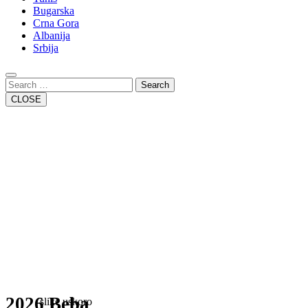
Bugarska
Crna Gora
Albanija
Srbija
Close
Button
Search
CLOSE
2026 Beba
slike uskoro