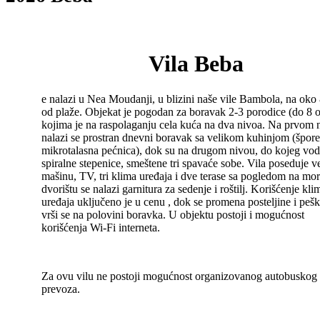
Vila Beba
e nalazi u Nea Moudanji, u blizini naše vile Bambola, na oko
od plaže. Objekat je pogodan za boravak 2-3 porodice (do 8 
kojima je na raspolaganju cela kuća na dva nivoa. Na prvom 
nalazi se prostran dnevni boravak sa velikom kuhinjom (špore
mikrotalasna pećnica), dok su na drugom nivou, do kojeg vo
spiralne stepenice, smeštene tri spavaće sobe. Vila poseduje v
mašinu, TV, tri klima uređaja i dve terase sa pogledom na mo
dvorištu se nalazi garnitura za sedenje i roštilj. Korišćenje kli
uređaja uključeno je u cenu , dok se promena posteljine i pešk
vrši se na polovini boravka. U objektu postoji i mogućnost
korišćenja Wi-Fi interneta.
Za ovu vilu ne postoji mogućnost organizovanog autobuskog
prevoza.