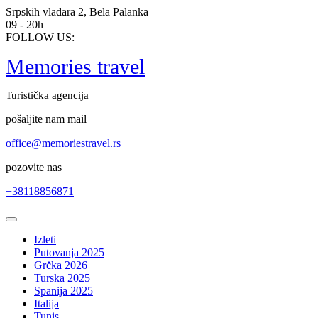
Skip
Srpskih vladara 2, Bela Palanka
to
09 - 20h
content
FOLLOW US:
Memories travel
Turistička agencija
pošaljite nam mail
office@memoriestravel.rs
pozovite nas
+38118856871
Open
Button
Izleti
Putovanja 2025
Grčka 2026
Turska 2025
Spanija 2025
Italija
Tunis