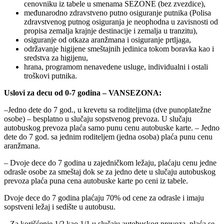
cenovniku iz tabele u smenama SEZONE (bez zvezdice),
međunarodno zdravstveno putno osiguranje putnika (Polisa
zdravstvenog putnog osiguranja je neophodna u zavisnosti od
propisa zemalja krajnje destinacije i zemalja u tranzitu),
osiguranje od otkaza aranžmana i osiguranje prtljaga,
održavanje higijene smeštajnih jedinica tokom boravka kao i
sredstva za higijenu,
hrana, programom nenavedene usluge, individualni i ostali
troškovi putnika.
Uslovi za decu od 0-7 godina – VANSEZONA:
–Jedno dete do 7 god., u krevetu sa roditeljima (dve punoplatežne
osobe) – besplatno u slučaju sopstvenog prevoza. U slučaju
autobuskog prevoza plaća samo punu cenu autobuske karte. – Jedno
dete do 7 god. sa jednim roditeljem (jedna osoba) plaća punu cenu
aranžmana.
– Dvoje dece do 7 godina u zajedničkom ležaju, plaćaju cenu jedne
odrasle osobe za smeštaj dok se za jedno dete u slučaju autobuskog
prevoza plaća puna cena autobuske karte po ceni iz tabele.
Dvoje dece do 7 godina plaćaju 70% od cene za odrasle i imaju
sopstveni ležaj i sedište u autobusu.
– Za korišćenje 1/2 kao 1/1 u slučaju autobuskog prevoza, plaća se