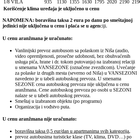
1/8 VILA
935
1130
1355
1630
1795
2020
2190
219
Korišćenje klima uređaja je uključeno u cenu
NAPOMENA: boravišna taksa 2 eura po danu po smeštajnoj
jedinici nije uključena u cenu i plaća se u agen
ciji.
U cenu aranžmana je uračunato:
Vanlinijski prevoz autobusom sa polaskom iz Niša (audio,
video opremljenosti, prosečne udobnosti, bez obuhvaćenih
usluga pića, hrane i dr. tokom putovanja) na izabranoj relaciji
u smenama VANSEZONE (označene zvezdicom). Uvećanje
za polaske iz drugih mesta (severno od Niša) u VANSEZONI
navedeno je u tabeli autobuskog prevoza. U smenama
SEZONE cena autobuskog prevoza nije uključena u cenu
aranžmana. Cene autobuskog prevoza po osobi u SEZONI
nalaze se u tabeli autobuskog prevoza.
Smeštaj u izabranom objektu (po programu)
Organizacija i vođstvo puta.
U cenu aranžmana nije uračunato:
boravišna taksa 0,5 eur/dan u apartmanima svih kategorija
,
prevoz autobusima turisticke klase (TV, klima, DVD…) po