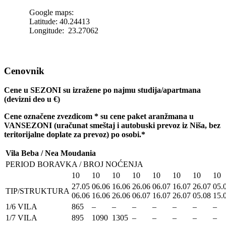
Google maps:
Latitude: 40.24413
Longitude: 23.27062
Cenovnik
Cene u SEZONI su izražene po najmu studija/apartmana
(devizni deo u
€)
Cene ozna
č
ene zvezdicom * su cene paket aranžmana u
VANSEZONI (ura
č
unat smeštaj i autobuski prevoz iz Niša, bez
teritorijalne doplate za prevoz) po osobi.*
Vila Beba / Nea Moudania
PERIOD BORAVKA / BROJ NOĆENJA
10
10
10
10
10
10
10
10
27.05
06.06
16.06
26.06
06.07
16.07
26.07
05.
TIP/STRUKTURA
06.06
16.06
26.06
06.07
16.07
26.07
05.08
15.
1/6 VILA
865
–
–
–
–
–
–
–
1/7 VILA
895
1090
1305
–
–
–
–
–