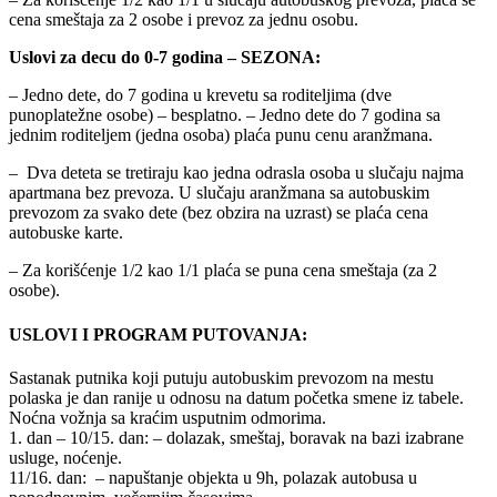
cena smeštaja za 2 osobe i prevoz za jednu osobu.
Uslovi za decu do 0-7 godina – SEZONA:
– Jedno dete, do 7 godina u krevetu sa roditeljima (dve
punoplatežne osobe) – besplatno. – Jedno dete do 7 godina sa
jednim roditeljem (jedna osoba) plaća punu cenu aranžmana.
– Dva deteta se tretiraju kao jedna odrasla osoba u slučaju najma
apartmana bez prevoza. U slučaju aranžmana sa autobuskim
prevozom za svako dete (bez obzira na uzrast) se plaća cena
autobuske karte.
– Za korišćenje 1/2 kao 1/1 plaća se puna cena smeštaja (za 2
osobe).
USLOVI I PROGRAM PUTOVANJA:
Sastanak putnika koji putuju autobuskim prevozom na mestu
polaska je dan ranije u odnosu na datum početka smene iz tabele.
Noćna vožnja sa kraćim usputnim odmorima.
1. dan – 10/15. dan: – dolazak, smeštaj, boravak na bazi izabrane
usluge, noćenje.
11/16. dan: – napuštanje objekta u 9h, polazak autobusa u