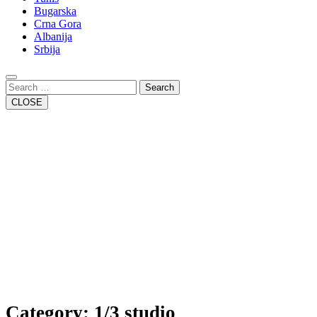
Bugarska
Crna Gora
Albanija
Srbija
Close
Button
Search
CLOSE
Category:
1/3 studio