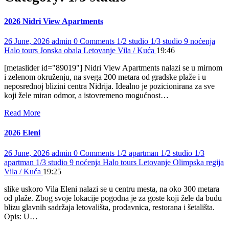
2026 Nidri View Apartments
26 June, 2026
admin
0 Comments
1/2 studio
1/3 studio
9 noćenja
Halo tours
Jonska obala
Letovanje
Vila / Kuća
19:46
[metaslider id="89019"] Nidri View Apartments nalazi se u mirnom
i zelenom okruženju, na svega 200 metara od gradske plaže i u
neposrednoj blizini centra Nidrija. Idealno je pozicionirana za sve
koji žele miran odmor, a istovremeno mogućnost…
Read More
2026 Eleni
26 June, 2026
admin
0 Comments
1/2 apartman
1/2 studio
1/3
apartman
1/3 studio
9 noćenja
Halo tours
Letovanje
Olimpska regija
Vila / Kuća
19:25
slike uskoro Vila Eleni nalazi se u centru mesta, na oko 300 metara
od plaže. Zbog svoje lokacije pogodna je za goste koji žele da budu
blizu glavnih sadržaja letovališta, prodavnica, restorana i šetališta.
Opis: U…