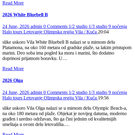
Read More
2026 White Bluebell B
24 June, 2026
admin
0 Comments
1/2 studio
1/3 studio
9 noćenja
Halo tours
Letovanje
Olimpska regija
Vila / Kuća
20:04
slike uskoro Vila White Bluebell B nalazi se u mirnom delu
Platamona, na oko 160 metara od gradske plaže, sa lakim pristupom
marini. Deo soba ima pogled ka moru i marini, što dodatno
doprinosi prijatnom boravku. U…
Read More
2026 Olga
24 June, 2026
admin
0 Comments
1/2 studio
1/3 studio
9 noćenja
Halo tours
Letovanje
Olimpska regija
Vila / Kuća
19:56
slike uskoro Vila Olga nalazi se u mirnom delu Olympic Beach-a,
na oko 180 metara od plaže. Objekat je novijeg datuma, moderno
građen i uredno održavan, što ga čini jednim od kvalitetnijih
smeštaja u ovom delu letovališta.…
Read More