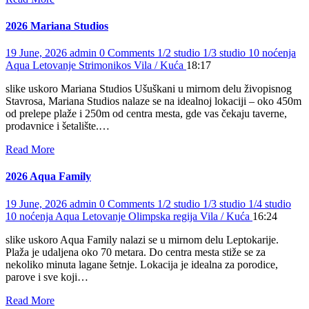
2026 Mariana Studios
19 June, 2026
admin
0 Comments
1/2 studio
1/3 studio
10 noćenja
Aqua
Letovanje
Strimonikos
Vila / Kuća
18:17
slike uskoro Mariana Studios Ušuškani u mirnom delu živopisnog
Stavrosa, Mariana Studios nalaze se na idealnoj lokaciji – oko 450m
od prelepe plaže i 250m od centra mesta, gde vas čekaju taverne,
prodavnice i šetalište.…
Read More
2026 Aqua Family
19 June, 2026
admin
0 Comments
1/2 studio
1/3 studio
1/4 studio
10 noćenja
Aqua
Letovanje
Olimpska regija
Vila / Kuća
16:24
slike uskoro Aqua Family nalazi se u mirnom delu Leptokarije.
Plaža je udaljena oko 70 metara. Do centra mesta stiže se za
nekoliko minuta lagane šetnje. Lokacija je idealna za porodice,
parove i sve koji…
Read More