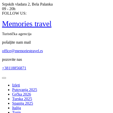
Skip
Srpskih vladara 2, Bela Palanka
to
09 - 20h
content
FOLLOW US:
Memories travel
Turistička agencija
pošaljite nam mail
office@memoriestravel.rs
pozovite nas
+38118856871
Open
Button
Izleti
Putovanja 2025
Grčka 2026
Turska 2025
Spanija 2025
Italija
Tunis