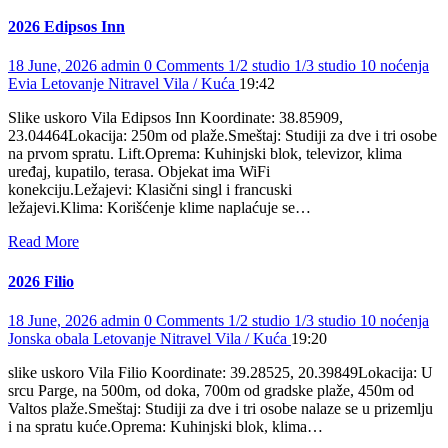
2026 Edipsos Inn
18 June, 2026
admin
0 Comments
1/2 studio
1/3 studio
10 noćenja
Evia
Letovanje
Nitravel
Vila / Kuća
19:42
Slike uskoro Vila Edipsos Inn Koordinate: 38.85909,
23.04464Lokacija: 250m od plaže.Smeštaj: Studiji za dve i tri osobe
na prvom spratu. Lift.Oprema: Kuhinjski blok, televizor, klima
uređaj, kupatilo, terasa. Objekat ima WiFi
konekciju.Ležajevi: Klasični singl i francuski
ležajevi.Klima: Korišćenje klime naplaćuje se…
Read More
2026 Filio
18 June, 2026
admin
0 Comments
1/2 studio
1/3 studio
10 noćenja
Jonska obala
Letovanje
Nitravel
Vila / Kuća
19:20
slike uskoro Vila Filio Koordinate: 39.28525, 20.39849Lokacija: U
srcu Parge, na 500m, od doka, 700m od gradske plaže, 450m od
Valtos plaže.Smeštaj: Studiji za dve i tri osobe nalaze se u prizemlju
i na spratu kuće.Oprema: Kuhinjski blok, klima…