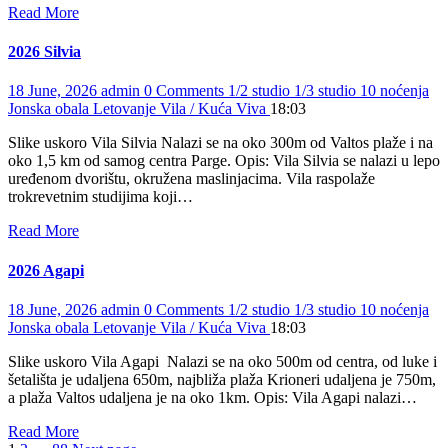
Read More
2026 Silvia
18 June, 2026
admin
0 Comments
1/2 studio
1/3 studio
10 noćenja
Jonska obala
Letovanje
Vila / Kuća
Viva
18:03
Slike uskoro Vila Silvia Nalazi se na oko 300m od Valtos plaže i na
oko 1,5 km od samog centra Parge. Opis: Vila Silvia se nalazi u lepo
uređenom dvorištu, okružena maslinjacima. Vila raspolaže
trokrevetnim studijima koji…
Read More
2026 Agapi
18 June, 2026
admin
0 Comments
1/2 studio
1/3 studio
10 noćenja
Jonska obala
Letovanje
Vila / Kuća
Viva
18:03
Slike uskoro Vila Agapi Nalazi se na oko 500m od centra, od luke i
šetališta je udaljena 650m, najbliža plaža Krioneri udaljena je 750m,
a plaža Valtos udaljena je na oko 1km. Opis: Vila Agapi nalazi…
Read More