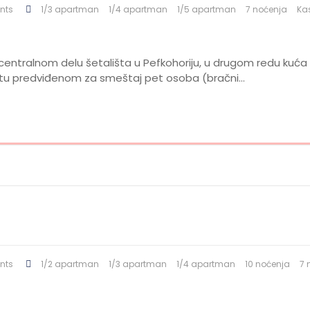
nts
1/3 apartman
1/4 apartman
1/5 apartman
7 noćenja
Ka
na centralnom delu šetališta u Pefkohoriju, u drugom redu kuća
tu predviđenom za smeštaj pet osoba (bračni…
nts
1/2 apartman
1/3 apartman
1/4 apartman
10 noćenja
7 