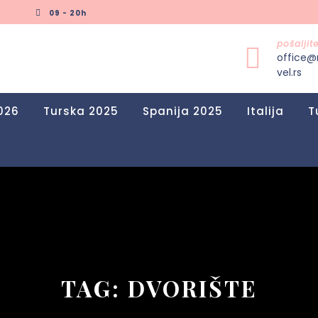
09 - 20h
pošalji
office@
vel.rs
026
Turska 2025
Spanija 2025
Italija
T
TAG:
DVORIŠTE