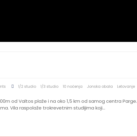
nts
1/2 studio
1/3 studio
10 noćenja
Jonska obala
Letovanje
o 300m od Valtos plaže i na oko 1,5 km od samog centra Parge. O
a. Vila raspolaže trokrevetnim studijima koji…