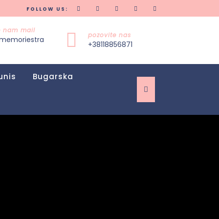
FOLLOW US:
te nam mail
pozovite nas
memoriestra
+38118856871
unis
Bugarska