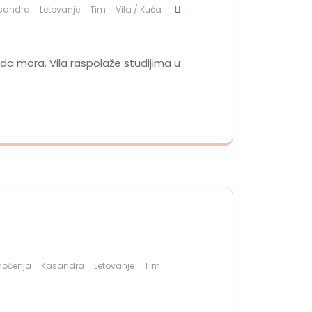
sandra
Letovanje
Tim
Vila / Kuća
 do mora. Vila raspolaže studijima u
noćenja
Kasandra
Letovanje
Tim