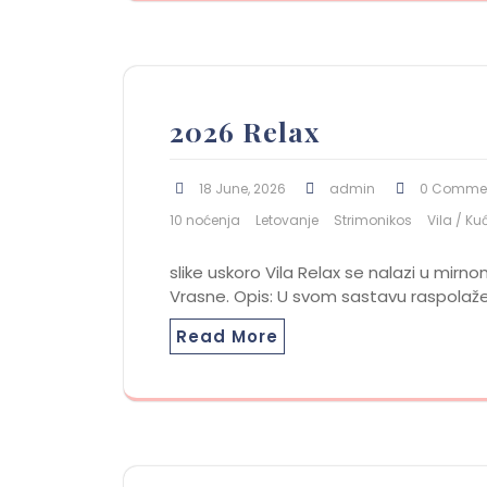
2026 Relax
18 June, 2026
admin
0 Comme
10 noćenja
Letovanje
Strimonikos
Vila / Ku
slike uskoro Vila Relax se nalazi u mi
Vrasne. Opis: U svom sastavu raspolaž
Read More