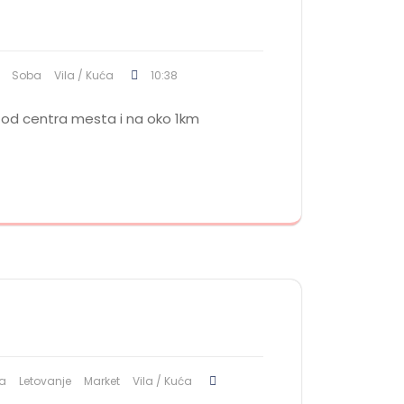
Soba
Vila / Kuća
10:38
i od centra mesta i na oko 1km
a
Letovanje
Market
Vila / Kuća