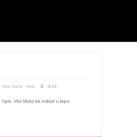
Vila / Kuća
Viva
18:03
pis: Vila Silvia se nalazi u lepo