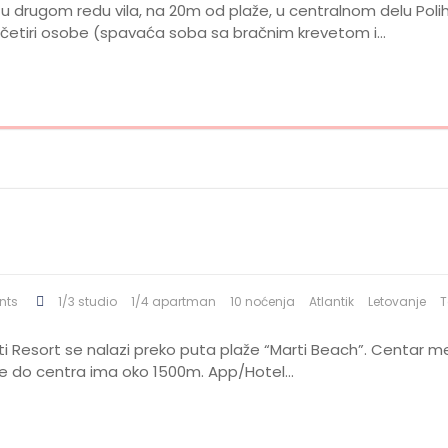
zi u drugom redu vila, na 20m od plaže, u centralnom delu Polih
etiri osobe (spavaća soba sa bračnim krevetom i…
nts
1/3 studio
1/4 apartman
10 noćenja
Atlantik
Letovanje
T
ti Resort se nalazi preko puta plaže “Marti Beach”. Centar m
, gde do centra ima oko 1500m. App/Hotel…