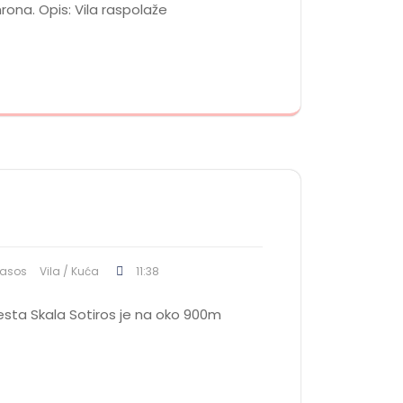
rona. Opis: Vila raspolaže
asos
Vila / Kuća
11:38
esta Skala Sotiros je na oko 900m