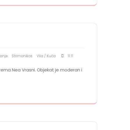
vanje
Strimonikos
Vila / Kuća
11:11
prema Nea Vrasni. Objekat je moderan i