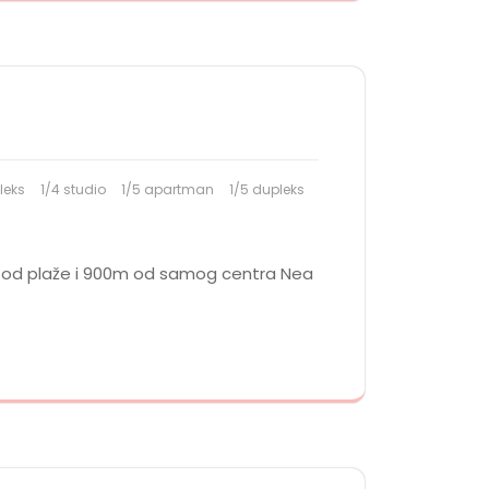
leks
1/4 studio
1/5 apartman
1/5 dupleks
ara od plaže i 900m od samog centra Nea