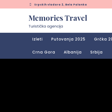
Skip
Srpskih vladara 2, Bela Palanka
to
content
Memories Travel
Turistička agencija
Izleti
Putovanja 2025
Grčka 2
Crna Gora
Albanija
Srbija