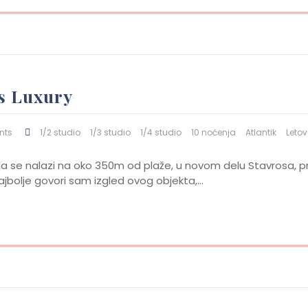
s Luxury
nts
1/2 studio
1/3 studio
1/4 studio
10 noćenja
Atlantik
Leto
vila se nalazi na oko 350m od plaže, u novom delu Stavrosa, 
ajbolje govori sam izgled ovog objekta,…