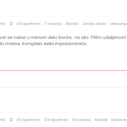
nts
1/4 apartman
7 noćenja
Atlantik
Jonska obala
Letovanje
jekat se nalazi u mirnom delu Sivote, na oko 700m udaljenost
i do marine. Kompleks Aelia impresioniraće…
nts
1/3 apartman
1/4 apartman
10 noćenja
Atlantik
Kasandr