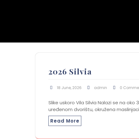
2026 Silvia
18 June, 2026
admin
0 Comme
Slike uskoro Vila Silvia Nalazi se na ok
uređenom dvorištu, okružena maslinjacim
Read More