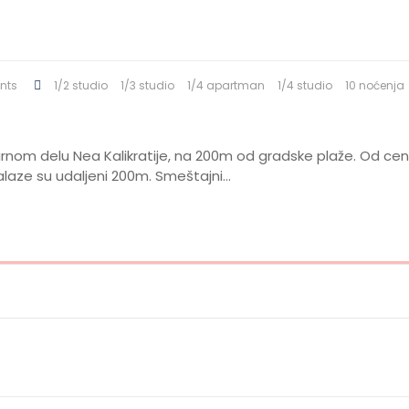
nts
1/2 studio
1/3 studio
1/4 apartman
1/4 studio
10 noćenja
mirnom delu Nea Kalikratije, na 200m od gradske plaže. Od c
laze su udaljeni 200m. Smeštajni…