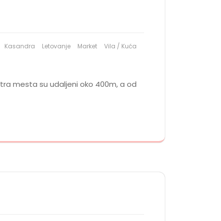
Kasandra
Letovanje
Market
Vila / Kuća
entra mesta su udaljeni oko 400m, a od