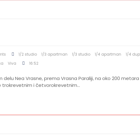
nts
1/2 studio
1/3 apartman
1/3 studio
1/4 apartman
1/4 dup
ća
Viva
16:52
rnom delu Nea Vrasne, prema Vrasna Paraliji, na oko 200 met
e trokrevetnim i četvorokrevetnim…