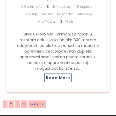
0 Comments
1/4 dupleks
1/5 dupleks
10 noćenja
Hellena
Kasandra
Letovanje
Vila / Kuća
16:39
slike uskoro Vila Harmoni se nalazi u
mirnijem delu Sivirija, na oko 300 metara
udaljenosti od plaže. U ponudi su moderno
opremljeni četvorokrevetni dupleks
apartmani smešteni na prvom spratu. U
pojedinim apartmanima postoji
mogućnost korišćenja…
Read More
Posts
Page
Page
Page
1
2
…
22
Next page
pagination