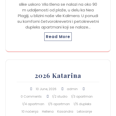
slike uskoro Vila Elena se nalazi na oko 90
m udaljenosti od plaže, u delu ka Nea
Plagiji, u blizini naše vile Kalimera. U ponudi
su komforni četvorokrevetni i petokrevetni
dupleks apartmani koji se nalaze…
Read More
2026 Katarina
10 June, 2026
admin
0 Comments
1/2 studio
1/3 apartman
1/4 apartman
1/5 apartman
1/5 dupleks
10 noćenja
Hellena
Kasandra
Letovanje