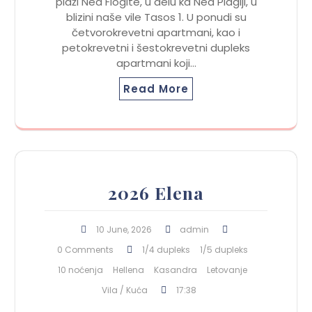
plaži Nea Flogite, u delu ka Nea Plagiji, u
blizini naše vile Tasos 1. U ponudi su
četvorokrevetni apartmani, kao i
petokrevetni i šestokrevetni dupleks
apartmani koji…
Read More
2026 Elena
10 June, 2026
admin
0 Comments
1/4 dupleks
1/5 dupleks
10 noćenja
Hellena
Kasandra
Letovanje
Vila / Kuća
17:38