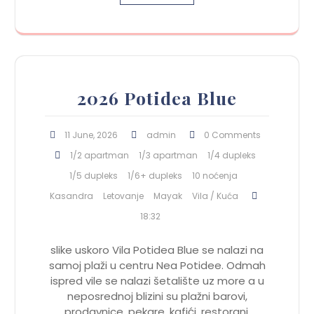
2026 Potidea Blue
11 June, 2026
admin
0 Comments
1/2 apartman
1/3 apartman
1/4 dupleks
1/5 dupleks
1/6+ dupleks
10 noćenja
Kasandra
Letovanje
Mayak
Vila / Kuća
18:32
slike uskoro Vila Potidea Blue se nalazi na
samoj plaži u centru Nea Potidee. Odmah
ispred vile se nalazi šetalište uz more a u
neposrednoj blizini su plažni barovi,
prodavnice, pekare, kafići, restorani,