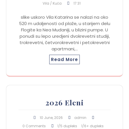
Vila / Kuća
17:31
slike uskoro Vila Katarina se nalazi na oko
520 m udaljenosti od plaže, u starijem delu
Flogite ka Nea Mudaniji, u blizini pumpe. U
ponudi su lepo uredjeni dvokrevetni studiji,
trokrevetni, četvorokrevetni i petokrevetni
apartmani,…
Read More
2026 Eleni
10 June, 2026
admin
0 Comments
1/5 dupleks
1/6+ dupleks