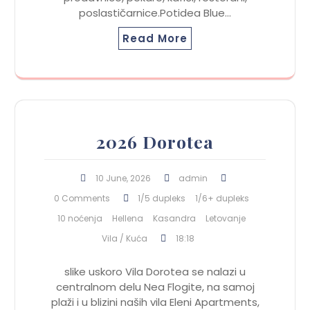
poslastičarnice.Potidea Blue…
Read More
2026 Dorotea
10 June, 2026
admin
0 Comments
1/5 dupleks
1/6+ dupleks
10 noćenja
Hellena
Kasandra
Letovanje
Vila / Kuća
18:18
slike uskoro Vila Dorotea se nalazi u
centralnom delu Nea Flogite, na samoj
plaži i u blizini naših vila Eleni Apartments,