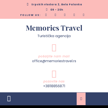
Skip
Srpskih vladara 2, Bela Palanka
to
09 - 20h
content
FOLLOW US:
Memories Travel
Turistička agencija
pošaljite nam mail
office@memoriestravel.rs
pozovite nas
+38118856871
Open