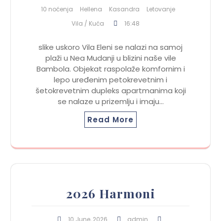
10 noćenja
Hellena
Kasandra
Letovanje
Vila / Kuća
16:48
slike uskoro Vila Eleni se nalazi na samoj
plaži u Nea Mudanji u blizini naše vile
Bambola. Objekat raspolaže komfornim i
lepo uređenim petokrevetnim i
šetokrevetnim dupleks apartmanima koji
se nalaze u prizemlju i imaju…
Read More
2026 Harmoni
10 June, 2026
admin