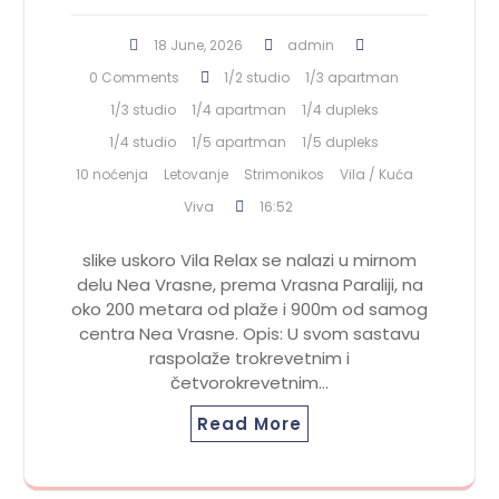
18 June, 2026
admin
0 Comments
1/2 studio
1/3 apartman
1/3 studio
1/4 apartman
1/4 dupleks
1/4 studio
1/5 apartman
1/5 dupleks
10 noćenja
Letovanje
Strimonikos
Vila / Kuća
Viva
16:52
slike uskoro Vila Relax se nalazi u mirnom
delu Nea Vrasne, prema Vrasna Paraliji, na
oko 200 metara od plaže i 900m od samog
centra Nea Vrasne. Opis: U svom sastavu
raspolaže trokrevetnim i
četvorokrevetnim…
Read More