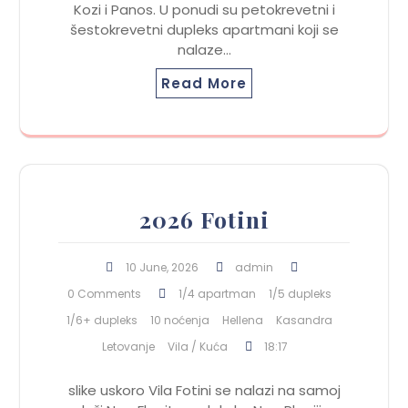
Kozi i Panos. U ponudi su petokrevetni i
šestokrevetni dupleks apartmani koji se
nalaze…
Read More
2026 Fotini
10 June, 2026
admin
0 Comments
1/4 apartman
1/5 dupleks
1/6+ dupleks
10 noćenja
Hellena
Kasandra
Letovanje
Vila / Kuća
18:17
slike uskoro Vila Fotini se nalazi na samoj