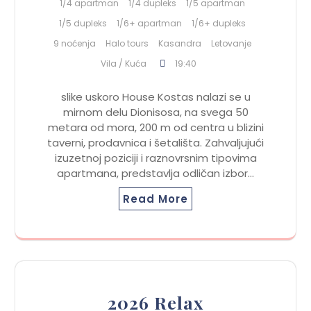
1/4 apartman
1/4 dupleks
1/5 apartman
1/5 dupleks
1/6+ apartman
1/6+ dupleks
9 noćenja
Halo tours
Kasandra
Letovanje
Vila / Kuća
19:40
slike uskoro House Kostas nalazi se u
mirnom delu Dionisosa, na svega 50
metara od mora, 200 m od centra u blizini
taverni, prodavnica i šetališta. Zahvaljujući
izuzetnoj poziciji i raznovrsnim tipovima
apartmana, predstavlja odličan izbor…
Read More
2026 Relax