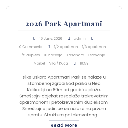
2026 Park Apartmani
16 June, 2026
admin
0 Comments
1/2 apartman
1/3 apartman
1/5 dupleks
10 noćenja
Kasandra
Letovanje
Market
Vila / Kuća
19:59
slike uskoro Apartmani Park se nalaze u
stambenoj zgradi kod parka u Nea
Kalikratiji na 80m od gradske plaže.
Smeštajni objekat raspolaže trokrevetnim
apartmanom i petokrevetnim dupleksom.
Smeštajne jedinice se nalaze na prvom
spratu. Struktura petokrevetnog…
Read More