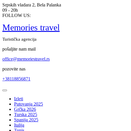
Skip
Srpskih vladara 2, Bela Palanka
to
09 - 20h
content
FOLLOW US:
Memories travel
Turistička agencija
pošaljite nam mail
office@memoriestravel.rs
pozovite nas
+38118856871
Open
Button
Izleti
Putovanja 2025
Grčka 2026
Turska 2025
Spanija 2025
Italija
Tunis