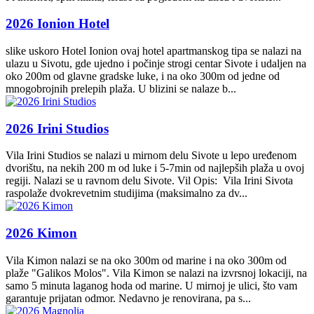
2026 Ionion Hotel
slike uskoro Hotel Ionion ovaj hotel apartmanskog tipa se nalazi na
ulazu u Sivotu, gde ujedno i počinje strogi centar Sivote i udaljen na
oko 200m od glavne gradske luke, i na oko 300m od jedne od
mnogobrojnih prelepih plaža. U blizini se nalaze b...
2026 Irini Studios
Vila Irini Studios se nalazi u mirnom delu Sivote u lepo uređenom
dvorištu, na nekih 200 m od luke i 5-7min od najlepših plaža u ovoj
regiji. Nalazi se u ravnom delu Sivote. Vil Opis: Vila Irini Sivota
raspolaže dvokrevetnim studijima (maksimalno za dv...
2026 Kimon
Vila Kimon nalazi se na oko 300m od marine i na oko 300m od
plaže "Galikos Molos". Vila Kimon se nalazi na izvrsnoj lokaciji, na
samo 5 minuta laganog hoda od marine. U mirnoj je ulici, što vam
garantuje prijatan odmor. Nedavno je renovirana, pa s...