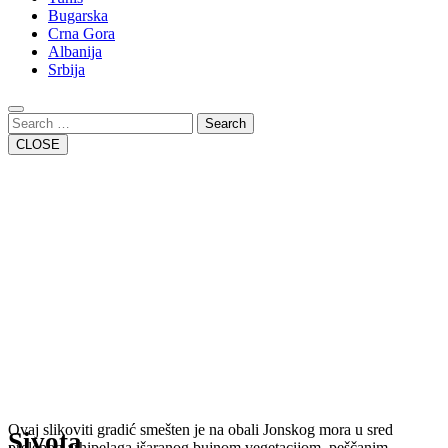
Bugarska
Crna Gora
Albanija
Srbija
Close
Button
Search
CLOSE
Ovaj slikoviti gradić smešten je na obali Jonskog mora u sred
Sivota
prelepog arhipelaga išaranog bujnom vegetacijom, peščanim