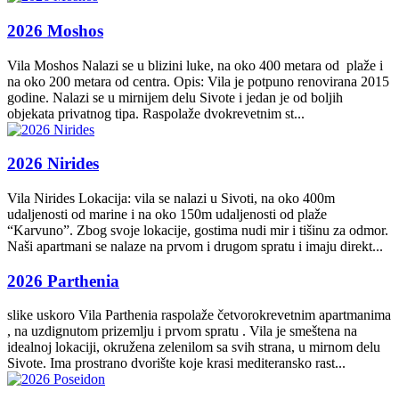
2026 Moshos
Vila Moshos Nalazi se u blizini luke, na oko 400 metara od plaže i
na oko 200 metara od centra. Opis: Vila je potpuno renovirana 2015
godine. Nalazi se u mirnijem delu Sivote i jedan je od boljih
objekata privatnog tipa. Raspolaže dvokrevetnim st...
2026 Nirides
Vila Nirides Lokacija: vila se nalazi u Sivoti, na oko 400m
udaljenosti od marine i na oko 150m udaljenosti od plaže
“Karvuno”. Zbog svoje lokacije, gostima nudi mir i tišinu za odmor.
Naši apartmani se nalaze na prvom i drugom spratu i imaju direkt...
2026 Parthenia
slike uskoro Vila Parthenia raspolaže četvorokrevetnim apartmanima
, na uzdignutom prizemlju i prvom spratu . Vila je smeštena na
idealnoj lokaciji, okružena zelenilom sa svih strana, u mirnom delu
Sivote. Ima prostrano dvorište koje krasi mediteransko rast...