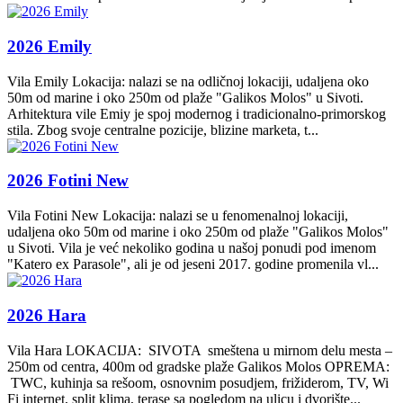
2026 Emily
Vila Emily Lokacija: nalazi se na odličnoj lokaciji, udaljena oko
50m od marine i oko 250m od plaže "Galikos Molos" u Sivoti.
Arhitektura vile Emiy je spoj modernog i tradicionalno-primorskog
stila. Zbog svoje centralne pozicije, blizine marketa, t...
2026 Fotini New
Vila Fotini New Lokacija: nalazi se u fenomenalnoj lokaciji,
udaljena oko 50m od marine i oko 250m od plaže "Galikos Molos"
u Sivoti. Vila je već nekoliko godina u našoj ponudi pod imenom
"Katero ex Parasole", ali je od jeseni 2017. godine promenila vl...
2026 Hara
Vila Hara LOKACIJA: SIVOTA smeštena u mirnom delu mesta –
250m od centra, 400m od gradske plaže Galikos Molos OPREMA:
TWC, kuhinja sa rešoom, osnovnim posudjem, frižiderom, TV, Wi
Fi internet, split klima, terase sa pogledom na ulicu i dvorište...