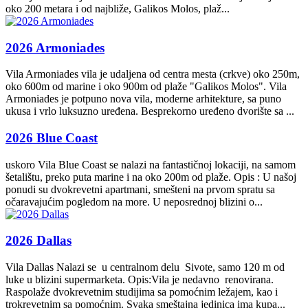
oko 200 metara i od najbliže, Galikos Molos, plaž...
2026 Armoniades
Vila Armoniades vila je udaljena od centra mesta (crkve) oko 250m,
oko 600m od marine i oko 900m od plaže "Galikos Molos". Vila
Armoniades je potpuno nova vila, moderne arhitekture, sa puno
ukusa i vrlo luksuzno uređena. Besprekorno uređeno dvorište sa ...
2026 Blue Coast
uskoro Vila Blue Coast se nalazi na fantastičnoj lokaciji, na samom
šetalištu, preko puta marine i na oko 200m od plaže. Opis : U našoj
ponudi su dvokrevetni apartmani, smešteni na prvom spratu sa
očaravajućim pogledom na more. U neposrednoj blizini o...
2026 Dallas
Vila Dallas Nalazi se u centralnom delu Sivote, samo 120 m od
luke u blizini supermarketa. Opis:Vila je nedavno renovirana.
Raspolaže dvokrevetnim studijima sa pomoćnim ležajem, kao i
trokrevetnim sa pomoćnim. Svaka smeštajna jedinica ima kupa...