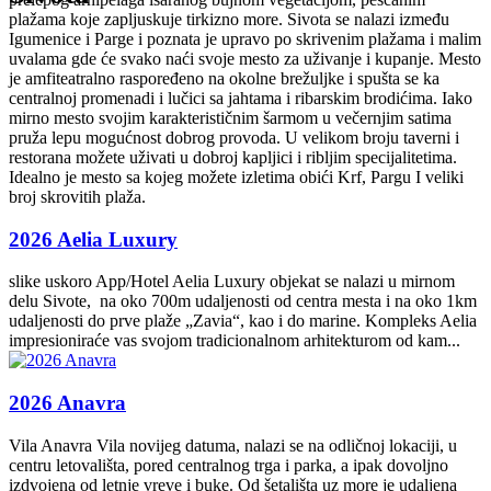
plažama koje zapljuskuje tirkizno more. Sivota se nalazi između
Igumenice i Parge i poznata je upravo po skrivenim plažama i malim
uvalama gde će svako naći svoje mesto za uživanje i kupanje. Mesto
je amfiteatralno raspoređeno na okolne brežuljke i spušta se ka
centralnoj promenadi i lučici sa jahtama i ribarskim brodićima. Iako
mirno mesto svojim karakterističnim šarmom u večernjim satima
pruža lepu mogućnost dobrog provoda. U velikom broju taverni i
restorana možete uživati u dobroj kapljici i ribljim specijalitetima.
Idealno je mesto sa kojeg možete izletima obići Krf, Pargu I veliki
broj skrovitih plaža.
2026 Aelia Luxury
slike uskoro App/Hotel Aelia Luxury objekat se nalazi u mirnom
delu Sivote, na oko 700m udaljenosti od centra mesta i na oko 1km
udaljenosti do prve plaže „Zavia“, kao i do marine. Kompleks Aelia
impresioniraće vas svojom tradicionalnom arhitekturom od kam...
2026 Anavra
Vila Anavra Vila novijeg datuma, nalazi se na odličnoj lokaciji, u
centru letovališta, pored centralnog trga i parka, a ipak dovoljno
izdvojena od letnje vreve i buke. Od šetališta uz more je udaljena