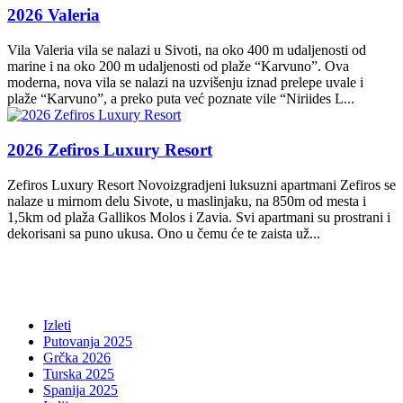
2026 Valeria
Vila Valeria vila se nalazi u Sivoti, na oko 400 m udaljenosti od
marine i na oko 200 m udaljenosti od plaže “Karvuno”. Ova
moderna, nova vila se nalazi na uzvišenju iznad prelepe uvale i
plaže “Karvuno”, a preko puta već poznate vile “Niriides L...
2026 Zefiros Luxury Resort
Zefiros Luxury Resort Novoizgradjeni luksuzni apartmani Zefiros se
nalaze u mirnom delu Sivote, u maslinjaku, na 850m od mesta i
1,5km od plaža Gallikos Molos i Zavia. Svi apartmani su prostrani i
dekorisani sa puno ukusa. Ono u čemu će te zaista už...
Izleti
Putovanja 2025
Grčka 2026
Turska 2025
Spanija 2025