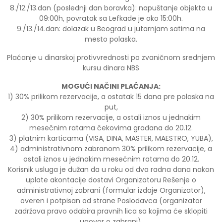
8./12./13.dan (poslednji dan boravka): napuštanje objekta u
09:00h, povratak sa Lefkade je oko 15:00h.
9./13./14.dan: dolazak u Beograd u jutarnjam satima na
mesto polaska.
Plaćanje u dinarskoj protivvrednosti po zvaničnom srednjem
kursu dinara NBS
MOGUĆI NAČINI PLAĆANJA:
1) 30% prilikom rezervacije, a ostatak 15 dana pre polaska na
put,
2) 30% prilikom rezervacije, a ostali iznos u jednakim
mesečnim ratama čekovima građana do 20.12.
3) platnim karticama (VISA, DINA, MASTER, MAESTRO, YUBA),
4) administrativnom zabranom 30% prilikom rezervacije, a
ostali iznos u jednakim mesečnim ratama do 20.12.
Korisnik usluga je dužan da u roku od dva radna dana nakon
uplate akontacije dostavi Organizatoru Rešenje o
administrativnoj zabrani (formular izdaje Organizator),
overen i potpisan od strane Poslodavca (organizator
zadržava pravo odabira pravnih lica sa kojima će sklopiti
ugovor o zabrani).