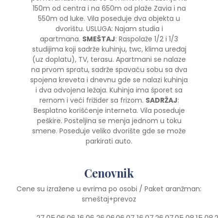
150m od centra i na 650m od plaže Zavia i na
550m od luke. Vila poseduje dva objekta u
dvorištu. USLUGA: Najam studia i
apartmana.
SMEŠTAJ
: Raspolaže 1/2 i 1/3
studijima koji sadrže kuhinju, twc, klima uređaj
(uz doplatu), TV, terasu. Apartmani se nalaze
na prvom spratu, sadrže spavaću sobu sa dva
spojena kreveta i dnevnu gde se nalazi kuhinja
i dva odvojena ležaja. Kuhinja ima šporet sa
rernom i veći frižider sa frizom.
SADRŽAJ
:
Besplatno korišćenje interneta. Vila poseduje
peškire. Posteljina se menja jednom u toku
smene. Poseduje veliko dvorište gde se može
parkirati auto.
Cenovnik
Cene su izražene u evrima po osobi / Paket aranžman:
smeštaj+prevoz
27.05
06.06
16.06
26.06
06.07
16.07
26.07
05.08
15.08