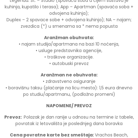
Legenda: St. – Studio (spavaća soba u čijem sastavu je
kuhinja, kupatilo i terasa); App – Apartman (spavaća soba +
odvojena kuhinja);
Duplex – 2 spavace sobe + odvojena kuhinja); NA – najam;
zvezdica (*) u smenama sa * nema popusta
Aranžman obuhvata:
• najam studija/apartmana na bazi 10 noćenja,
• usluge predstavnika agencije,
• troškove organizacije.
• autobuski prevoz
Aranžman ne obuhvata:
• zdravstveno osiguranje
• boravišnu taksu (plaćanje na licu mesta): 1,5 eura dnevno
po studiu/apartmanu, (podložno promeni)
NAPOMENE/ PREVOZ
Prevoz:
Polazak je dan ranije u odnosu na termine iz tabele,
povratak iz letovališta je poslednjeg dana boravka
Cena povratne karte bez smeštaja:
Vrachos Beach,