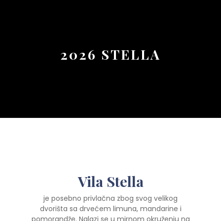
Button
2026 STELLA
Vila Stella
je posebno privlačna zbog svog velikog
dvorišta sa drvećem limuna, mandarine i
pomorandže. Nalazi se u mirnom okruženju na