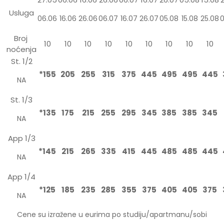
Usluga
06.06
16.06
26.06
06.07
16.07
26.07
05.08
15.08
25.08
0
Broj
10
10
10
10
10
10
10
10
10
noćenja
St. 1/2
*155
205
255
315
375
445
495
495
445
NA
St. 1/3
*135
175
215
255
295
345
385
385
345
NA
App 1/3
*145
215
265
335
415
445
485
485
445
NA
App 1/4
*125
185
235
285
355
375
405
405
375
NA
Cene su izražene u eurima po studiju/apartmanu/sobi