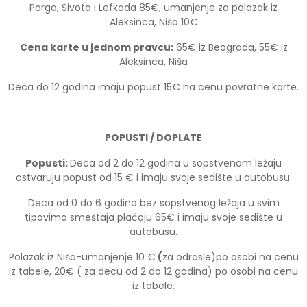
Parga, Sivota i Lefkada 85€, umanjenje za polazak iz
Aleksinca, Niša 10€
Cena karte u jednom pravcu:
65€ iz Beograda, 55€ iz
Aleksinca, Niša
Deca do 12 godina imaju popust 15€ na cenu povratne karte.
POPUSTI / DOPLATE
Popusti:
Deca od 2 do 12 godina u sopstvenom ležaju
ostvaruju popust od 15 € i imaju svoje sedište u autobusu.
Deca od 0 do 6 godina bez sopstvenog ležaja u svim
tipovima smeštaja plaćaju 65€ i imaju svoje sedište u
autobusu.
Polazak iz Niša-umanjenje 10 €
(
za odrasle)po osobi na cenu
iz tabele, 20€ ( za decu od 2 do 12 godina) po osobi na cenu
iz tabele.