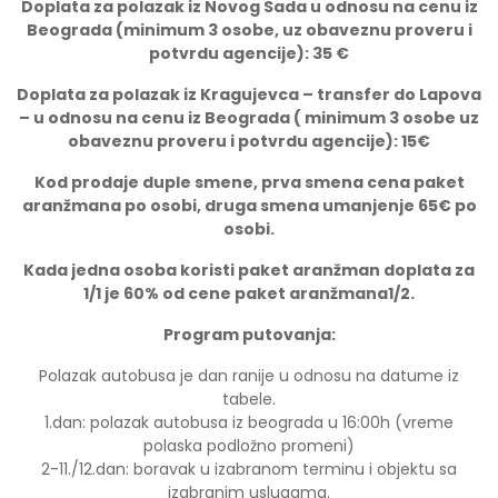
Doplata za polazak iz Novog Sada u odnosu na cenu iz
Beograda (minimum 3 osobe, uz obaveznu proveru i
potvrdu agencije): 35 €
Doplata za polazak iz Kragujevca – transfer do Lapova
– u odnosu na cenu iz Beograda ( minimum 3 osobe uz
obaveznu proveru i potvrdu agencije): 15€
Kod prodaje duple smene, prva smena cena paket
aranžmana po osobi, druga smena umanjenje 65€ po
osobi.
Kada jedna osoba koristi paket aranžman doplata za
1/1 je 60% od cene paket aranžmana1/2
.
Program putovanja:
Polazak autobusa je dan ranije u odnosu na datume iz
tabele.
1.dan: polazak autobusa iz beograda u 16:00h (vreme
polaska podložno promeni)
2-11./12.dan: boravak u izabranom terminu i objektu sa
izabranim uslugama.