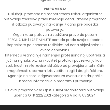
NAPOMENA:
U slučaju promena na monetarnom tržištu organizator
putovanja zadržava pravo korekcije cena, izmene programa
ili otkaza putovanja najkasnije 7 dana pre početka
putovanja.
Organizator putovanja zadržava pravo da putem
SPECIJALNIH i LAST MINUTE ponuda proda svoje slobodne
kapacitete po cenama različitim od cena objavljenim u
ovom cenovniku.
Internet u vilama nije namenjen profesionalnoj upotrebi, a
jačina signala, brzina i kvalitet protoka i povezivanja kao i
stabilnost mreže zavise isključivo od provajdera, tehničkih
mogućnosti u samom letovalištu i regiji i drugih faktora.
Agencija ne snosi odgovornost za eventualne drugačije
usmene informacije o programu putovanja
Uz ovaj program važe Opšti uslovi organizatora putovanja.
Licenca OTP 222/2021 kategorija A od 18.03.2024.