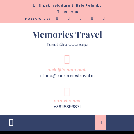
Skip
Srpskih vladara 2, Bela Palanka
to
09 - 20h
content
FOLLOW US:
Memories Travel
Turistička agencija
pošaljite nam mail
office@memoriestravel.rs
pozovite nas
+38118856871
Open