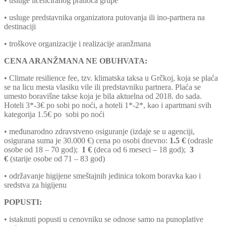
• usluge licenciranog pratioca grupe
• usluge predstavnika organizatora putovanja ili ino-partnera na
destinaciji
• troškove organizacije i realizacije aranžmana
CENA ARANŽMANA NE OBUHVATA:
• Climate resilience fee, tzv. klimatska taksa u Grčkoj, koja se plaća
se na licu mesta vlasiku vile ili predstavniku partnera. Plaća se
umesto boravišne takse koja je bila aktuelna od 2018. do sada.
Hoteli 3*-3€ po sobi po noći, a hoteli 1*-2*, kao i apartmani svih
kategorija 1.5€ po sobi po noći
• međunarodno zdravstveno osiguranje (izdaje se u agenciji,
osigurana suma je 30.000 €) cena po osobi dnevno:
1.5 €
(odrasle
osobe od 18 – 70 god);
1 €
(deca od 6 meseci – 18 god);
3
€
(starije osobe od 71 – 83 god)
• održavanje higijene smeštajnih jedinica tokom boravka kao i
sredstva za higijenu
POPUSTI:
• istaknuti popusti u cenovniku se odnose samo na punoplative