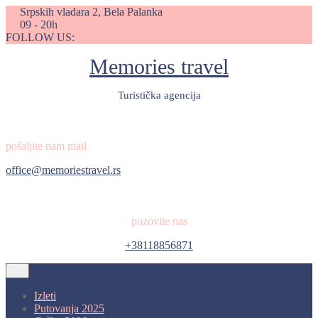
Skip
Srpskih vladara 2, Bela Palanka
to
09 - 20h
content
FOLLOW US:
Memories travel
Turistička agencija
pošaljite nam mail
office@memoriestravel.rs
pozovite nas
+38118856871
Open
Button
Izleti
Putovanja 2025