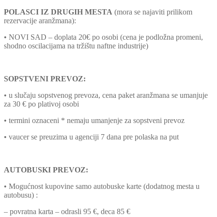
POLASCI IZ DRUGIH MESTA
(mora se najaviti prilikom
rezervacije aranžmana):
• NOVI SAD – doplata 20€ po osobi (cena je podložna promeni,
shodno oscilacijama na tržištu naftne industrije)
SOPSTVENI PREVOZ:
• u slučaju sopstvenog prevoza, cena paket aranžmana se umanjuje
za 30 € po plativoj osobi
• termini oznaceni * nemaju umanjenje za sopstveni prevoz
• vaucer se preuzima u agenciji 7 dana pre polaska na put
AUTOBUSKI PREVOZ:
• Mogućnost kupovine samo autobuske karte (dodatnog mesta u
autobusu) :
– povratna karta – odrasli 95 €, deca 85 €