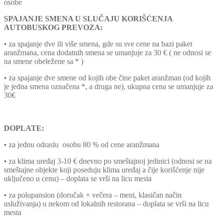
osobe
SPAJANJE SMENA U SLUČAJU KORIŠĆENJA
AUTOBUSKOG PREVOZA:
• za spajanje dve ili više smena, gde su sve cene na bazi paket
aranžmana, cena dodatnih smena se umanjuje za 30 € ( ne odnosi se
na smene obeležene sa * )
• za spajanje dve smene od kojih obe čine paket aranžman (od kojih
je jedna smena označena *, a druga ne), ukupna cena se umanjuje za
30€
DOPLATE:
• za jednu odraslu osobu 80 % od cene aranžmana
• za klima uređaj 3-10 € dnevno po smeštajnoj jedinici (odnosi se na
smeštajne objekte koji poseduju klima uređaj a čije korišćenje nije
uključeno u cenu) – doplata se vrši na licu mesta
• za polupansion (doručak + večera – meni, klasičan način
usluživanja) u nekom od lokalnih restorana – doplata se vrši na licu
mesta