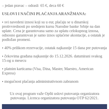
– jedan pravac – odrasli 65 €, deca 60 €
USLOVI I NAČINI PLAĆANJA ARANŽMANA:
• svi navedeni iznosi koji su u eur, plaćaju se u dinarskoj
protivvrednosti po srednjem kursu Narodne banke Srbije
na dan
uplate. Cena je garantovana samo za uplatu celokupnog iznosa,
odnosno garantovan je samo iznos uplaćene akontacije, a ostatak je
podložan promeni.
• 40% prilikom rezervacije, ostatak najkasnije 15 dana pre putovanja
• čekovima građana najkasnije do 15.12.2026. datumirani svakog
15-og u mesecu
• platnim karticama (Visa, Dina, Master, Maestro, American
Express)
• mogućnost plaćanja administrativnom zabranom
Uz ovaj program važe Opšti uslovi putovanja organizatora
putovanja. Licenca organizatora putovanja OTP 62/2021.