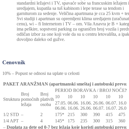
standardni ležajevi i TV, spavaće sobe sa francuskim ležajem 
uredjajem, kupatila sa tuš kabinom i lepe terase sa tendom i
garniturom za sedenje. Veličina apartmana je cca 25 kvm + ter
Svi studiji i apartman su opremljeni klima uredjajem (uračunat
cenu), wi – fi Internetom i TV – om. Vila Anavra je B + kateg
ima peškire, sopstveni parking za ograničen broj vozila i preds
odličan izbor za one koji vole da su u centru letovališta, a ipa
dovoljno daleko od gužve.
Cenovnik
10% – Popust se odnosi na uplate u celosti
PAKET ARANŽMAN (apartmanski smeštaj i autobuski prevoz
PERIOD BORAVKA / BROJ NOĆEN
Broj
Broj
10
10
10
10
10
10
Struktura
pomoćnih
plativih
27.05.
06.06.
16.06.
26.06.
06.07.
16.07
ležaja
osoba
06.06.
16.06.
26.06.
06.07.
16.07.
26.07
1/2 STD
–
2
175*
215
300
390
415
475
1/4 APT
–
4
145*
175
235
300
315
360
–
Doplata za dete od 0-7 bez ležaja koje koristi autobuski prevoz