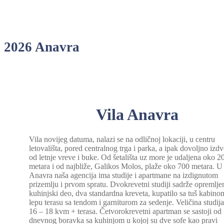
2026 Anavra
Vila Anavra
Vila novijeg datuma, nalazi se na odličnoj lokaciji, u centru
letovališta, pored centralnog trga i parka, a ipak dovoljno izd
od letnje vreve i buke. Od šetališta uz more je udaljena oko 2
metara i od najbliže, Galikos Molos, plaže oko 700 metara. U 
Anavra naša agencija ima studije i apartmane na izdignutom
prizemlju i prvom spratu. Dvokrevetni studiji sadrže opremlje
kuhinjski deo, dva standardna kreveta, kupatilo sa tuš kabino
lepu terasu sa tendom i garniturom za sedenje. Veličina studija
16 – 18 kvm + terasa. Četvorokrevetni apartman se sastoji od
dnevnog boravka sa kuhinjom u kojoj su dve sofe kao pravi