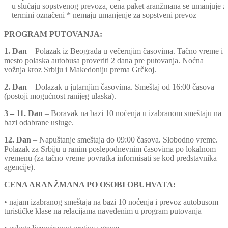
– u slučaju sopstvenog prevoza, cena paket aranžmana se umanjuje za
– termini označeni * nemaju umanjenje za sopstveni prevoz
PROGRAM PUTOVANJA:
1. Dan
– Polazak iz Beograda u večernjim časovima. Tačno vreme i
mesto polaska autobusa proveriti 2 dana pre putovanja. Noćna
vožnja kroz Srbiju i Makedoniju prema Grčkoj.
2. Dan
– Dolazak u jutarnjim časovima. Smeštaj od 16:00 časova
(postoji mogućnost ranijeg ulaska).
3 – 11. Dan
– Boravak na bazi 10 noćenja u izabranom smeštaju na
bazi odabrane usluge.
12. Dan
– Napuštanje smeštaja do 09:00 časova. Slobodno vreme.
Polazak za Srbiju u ranim poslepodnevnim časovima po lokalnom
vremenu (za tačno vreme povratka informisati se kod predstavnika
agencije).
CENA ARANŽMANA PO OSOBI OBUHVATA:
• najam izabranog smeštaja na bazi 10 noćenja i prevoz autobusom
turističke klase na relacijama navedenim u program putovanja