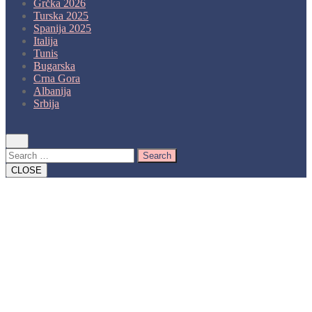
Grčka 2026
Turska 2025
Spanija 2025
Italija
Tunis
Bugarska
Crna Gora
Albanija
Srbija
Close
Button
Search
CLOSE