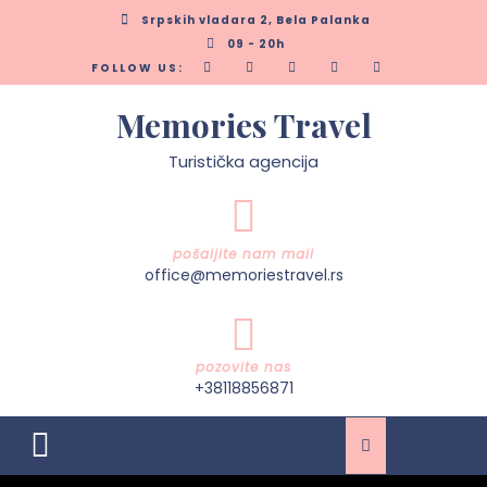
Skip
Srpskih vladara 2, Bela Palanka
to
09 - 20h
content
FOLLOW US:
Memories Travel
Turistička agencija
pošaljite nam mail
office@memoriestravel.rs
pozovite nas
+38118856871
Open