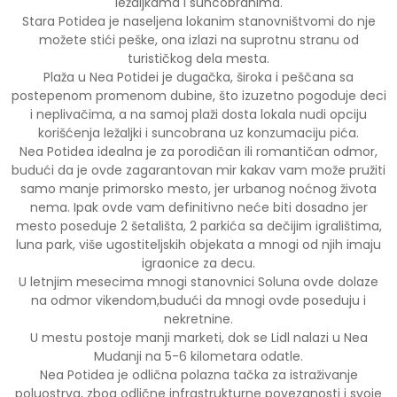
ležaljkama i suncobranima.
Stara Potidea je naseljena lokanim stanovništvomi do nje
možete stići peške, ona izlazi na suprotnu stranu od
turističkog dela mesta.
Plaža u Nea Potidei je dugačka, široka i peščana sa
postepenom promenom dubine, što izuzetno pogoduje deci
i neplivačima, a na samoj plaži dosta lokala nudi opciju
korišćenja ležaljki i suncobrana uz konzumaciju pića.
Nea Potidea idealna je za porodičan ili romantičan odmor,
budući da je ovde zagarantovan mir kakav vam može pružiti
samo manje primorsko mesto, jer urbanog noćnog života
nema. Ipak ovde vam definitivno neće biti dosadno jer
mesto poseduje 2 šetališta, 2 parkića sa dečijim igralištima,
luna park, više ugostiteljskih objekata a mnogi od njih imaju
igraonice za decu.
U letnjim mesecima mnogi stanovnici Soluna ovde dolaze
na odmor vikendom,budući da mnogi ovde poseduju i
nekretnine.
U mestu postoje manji marketi, dok se Lidl nalazi u Nea
Mudanji na 5-6 kilometara odatle.
Nea Potidea je odlična polazna tačka za istraživanje
poluostrva, zbog odlične infrastrukturne povezanosti i svoje