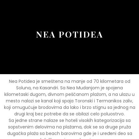
Button
NEA POTIDEA
Nea Potidea je smeštena na manje od 70 kilometara od
Soluna, na Kasandri. Sa Nea Mudanjom je spojena
kilometaski dugom, divnom peščanom plažom, a na ulazu u
mesto nalazi se kanal koji spaja Toronski i Termanikos zaliv,
koji omugućuje brodovima da lako i brzo stignu sa jednog na
drugi kraj bez potrebe da se obilazi celo poluostrvo.
Sa jedne strane nalaze se hoteli visokih kategorizacija sa
sopstvenim delovima na plažama, dok se sa druge pruža
dugačka plaža sa beach barovima gde je i uređeni deo sa