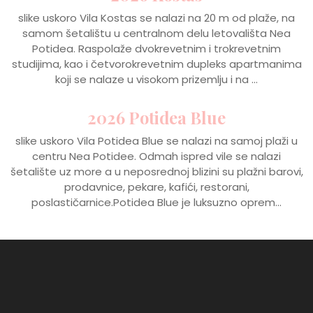
slike uskoro Vila Kostas se nalazi na 20 m od plaže, na
samom šetalištu u centralnom delu letovališta Nea
Potidea. Raspolaže dvokrevetnim i trokrevetnim
studijima, kao i četvorokrevetnim dupleks apartmanima
koji se nalaze u visokom prizemlju i na ...
2026 Potidea Blue
slike uskoro Vila Potidea Blue se nalazi na samoj plaži u
centru Nea Potidee. Odmah ispred vile se nalazi
šetalište uz more a u neposrednoj blizini su plažni barovi,
prodavnice, pekare, kafići, restorani,
poslastičarnice.Potidea Blue je luksuzno oprem...