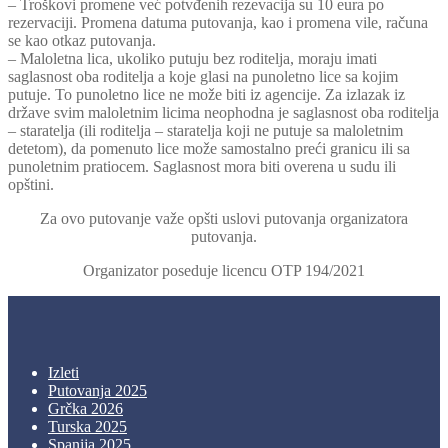
– Troškovi promene već potvđenih rezevacija su 10 eura po
rezervaciji. Promena datuma putovanja, kao i promena vile, računa
se kao otkaz putovanja.
– Maloletna lica, ukoliko putuju bez roditelja, moraju imati
saglasnost oba roditelja a koje glasi na punoletno lice sa kojim
putuje. To punoletno lice ne može biti iz agencije. Za izlazak iz
države svim maloletnim licima neophodna je saglasnost oba roditelja
– staratelja (ili roditelja – staratelja koji ne putuje sa maloletnim
detetom), da pomenuto lice može samostalno preći granicu ili sa
punoletnim pratiocem. Saglasnost mora biti overena u sudu ili
opštini.
Za ovo putovanje važe opšti uslovi putovanja organizatora
putovanja.
Organizator poseduje licencu OTP 194/2021
Izleti
Putovanja 2025
Grčka 2026
Turska 2025
Spanija 2025