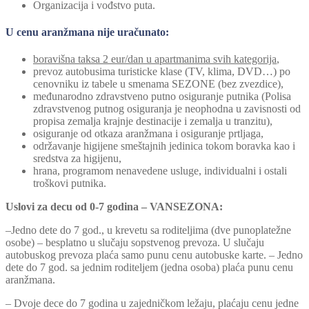
Organizacija i vođstvo puta.
U cenu aranžmana nije uračunato:
boravišna taksa 2 eur/dan u apartmanima svih kategorija
,
prevoz autobusima turisticke klase (TV, klima, DVD…) po
cenovniku iz tabele u smenama SEZONE (bez zvezdice),
međunarodno zdravstveno putno osiguranje putnika (Polisa
zdravstvenog putnog osiguranja je neophodna u zavisnosti od
propisa zemalja krajnje destinacije i zemalja u tranzitu),
osiguranje od otkaza aranžmana i osiguranje prtljaga,
održavanje higijene smeštajnih jedinica tokom boravka kao i
sredstva za higijenu,
hrana, programom nenavedene usluge, individualni i ostali
troškovi putnika.
Uslovi za decu od 0-7 godina – VANSEZONA:
–Jedno dete do 7 god., u krevetu sa roditeljima (dve punoplatežne
osobe) – besplatno u slučaju sopstvenog prevoza. U slučaju
autobuskog prevoza plaća samo punu cenu autobuske karte. – Jedno
dete do 7 god. sa jednim roditeljem (jedna osoba) plaća punu cenu
aranžmana.
– Dvoje dece do 7 godina u zajedničkom ležaju, plaćaju cenu jedne