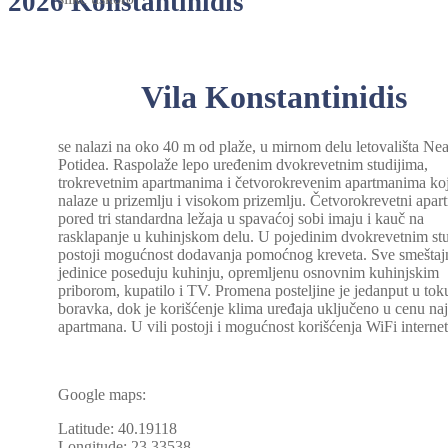
2026 Konstantinidis
Vila Konstantinidis
se nalazi na oko 40 m od plaže, u mirnom delu letovališta Ne
Potidea. Raspolaže lepo uređenim dvokrevetnim studijima,
trokrevetnim apartmanima i četvorokrevenim apartmanima koj
nalaze u prizemlju i visokom prizemlju. Četvorokrevetni apar
pored tri standardna ležaja u spavaćoj sobi imaju i kauč na
rasklapanje u kuhinjskom delu. U pojedinim dvokrevetnim st
postoji mogućnost dodavanja pomoćnog kreveta. Sve smeštaj
jedinice poseduju kuhinju, opremljenu osnovnim kuhinjskim
priborom, kupatilo i TV. Promena posteljine je jedanput u tok
boravka, dok je korišćenje klima uređaja uključeno u cenu na
apartmana. U vili postoji i mogućnost korišćenja WiFi internet
Google maps:
Latitude: 40.19118
Longitude: 23.33538