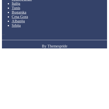
Italija
Tunis
Bugarska
Crna Gora
Albanija
Srbija
...
By Themespride