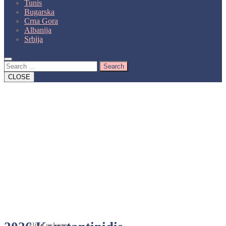
Tunis
Bugarska
Crna Gora
Albanija
Srbija
Close
Button
Search
CLOSE
slike uskoro