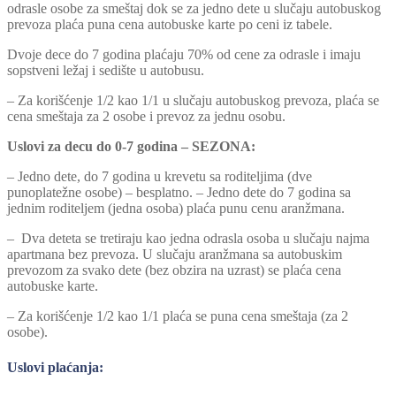
odrasle osobe za smeštaj dok se za jedno dete u slučaju autobuskog
prevoza plaća puna cena autobuske karte po ceni iz tabele.
Dvoje dece do 7 godina plaćaju 70% od cene za odrasle i imaju
sopstveni ležaj i sedište u autobusu.
– Za korišćenje 1/2 kao 1/1 u slučaju autobuskog prevoza, plaća se
cena smeštaja za 2 osobe i prevoz za jednu osobu.
Uslovi za decu do 0-7 godina – SEZONA:
– Jedno dete, do 7 godina u krevetu sa roditeljima (dve
punoplatežne osobe) – besplatno. – Jedno dete do 7 godina sa
jednim roditeljem (jedna osoba) plaća punu cenu aranžmana.
– Dva deteta se tretiraju kao jedna odrasla osoba u slučaju najma
apartmana bez prevoza. U slučaju aranžmana sa autobuskim
prevozom za svako dete (bez obzira na uzrast) se plaća cena
autobuske karte.
– Za korišćenje 1/2 kao 1/1 plaća se puna cena smeštaja (za 2
osobe).
Uslovi plaćanja: