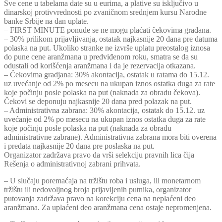
Sve cene u tabelama date su u eurima, a plative su isključivo u
dinarskoj protivvrednosti po zvaničnom srednjem kursu Narodne
banke Srbije na dan uplate.
– FIRST MINUTE ponude se ne mogu plaćati čekovima građana.
– 30% prilikom prijavljivanja, ostatak najkasnije 20 dana pre datuma
polaska na put. Ukoliko stranke ne izvrše uplatu preostalog iznosa
do pune cene aranžmana u predviđenom roku, smatra se da su
odustali od korišćenja aranžmana i da je rezervacija otkazana.
– Čekovima gradjana: 30% akontacija, ostatak u ratama do 15.12.
uz uvećanje od 2% po mesecu na ukupan iznos ostatka duga za rate
koje počinju posle polaska na put (naknada za obradu čekova).
Čekovi se deponuju najkasnije 20 dana pred polazak na put.
– Administrativna zabrana: 30% akontacija, ostatak do 15.12. uz
uvećanje od 2% po mesecu na ukupan iznos ostatka duga za rate
koje počinju posle polaska na put (naknada za obradu
administrativne zabrane). Administrativna zabrana mora biti overena
i predata najkasnije 20 dana pre poslaska na put.
Organizator zadržava pravo da vrši selekciju pravnih lica čija
Rešenja o administrativnoj zabrani prihvata.
– U slučaju poremaćaja na tržištu roba i usluga, ili monetarnom
tržištu ili nedovoljnog broja prijavljenih putnika, organizator
putovanja zadržava pravo na korekciju cena na neplaćeni deo
aranžmana. Za uplaćeni deo aranžmana cena ostaje nepromenjena.