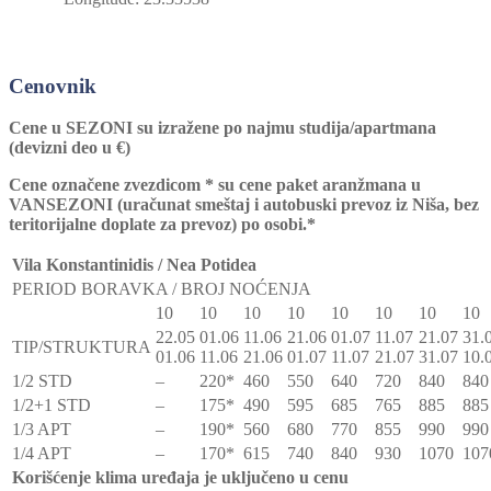
Cenovnik
Cene u SEZONI su izražene po najmu studija/apartmana
(devizni deo u
€)
Cene ozna
č
ene zvezdicom * su cene paket aranžmana u
VANSEZONI (ura
č
unat smeštaj i autobuski prevoz iz Niša, bez
teritorijalne doplate za prevoz) po osobi.*
Vila Konstantinidis / Nea Potidea
PERIOD BORAVKA / BROJ NOĆENJA
10
10
10
10
10
10
10
10
22.05
01.06
11.06
21.06
01.07
11.07
21.07
31.
TIP/STRUKTURA
01.06
11.06
21.06
01.07
11.07
21.07
31.07
10.
1/2 STD
–
220*
460
550
640
720
840
840
1/2+1 STD
–
175*
490
595
685
765
885
885
1/3 APT
–
190*
560
680
770
855
990
990
1/4 APT
–
170*
615
740
840
930
1070
107
Korišćenje klima uređaja je uključeno u cenu