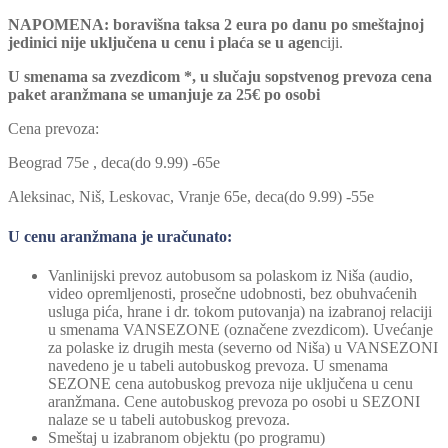
NAPOMENA: boravišna taksa 2 eura po danu po smeštajnoj
jedinici nije uključena u cenu i plaća se u agen
ciji.
U smenama sa zvezdicom *, u slučaju sopstvenog prevoza cena
paket aranžmana se umanjuje za 25€ po osobi
Cena prevoza:
Beograd 75e , deca(do 9.99) -65e
Aleksinac, Niš, Leskovac, Vranje 65e, deca(do 9.99) -55e
U cenu aranžmana je uračunato:
Vanlinijski prevoz autobusom sa polaskom iz Niša (audio,
video opremljenosti, prosečne udobnosti, bez obuhvaćenih
usluga pića, hrane i dr. tokom putovanja) na izabranoj relaciji
u smenama VANSEZONE (označene zvezdicom). Uvećanje
za polaske iz drugih mesta (severno od Niša) u VANSEZONI
navedeno je u tabeli autobuskog prevoza. U smenama
SEZONE cena autobuskog prevoza nije uključena u cenu
aranžmana. Cene autobuskog prevoza po osobi u SEZONI
nalaze se u tabeli autobuskog prevoza.
Smeštaj u izabranom objektu (po programu)