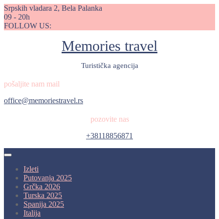
Skip
Srpskih vladara 2, Bela Palanka
to
09 - 20h
content
FOLLOW US:
Memories travel
Turistička agencija
pošaljite nam mail
office@memoriestravel.rs
pozovite nas
+38118856871
Open
Button
Izleti
Putovanja 2025
Grčka 2026
Turska 2025
Spanija 2025
Italija