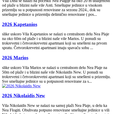
Vila Dina se nalazi na početku Nea Plagije na oko 20 m udaljenosti
od plaže u blizini naše vile Anti. Smeštajne jedinice u visokom
prizemlju su u potpunosti renovirane za sezonu 2024., dok su
smeštajne jedinice u prizemlju delimično renovirane ( pos...
2026 Kapetanios
slike uskoro Vila Kapetanios se nalazi u centralnom delu Nea Plaje
na oko 60m od plaže i u blizini naše vile Marios. U ponudi su
trokrevetni i četvorokrevetni apartmani koji su smešteni na prvom
spratu. Četvorokrevetni apartmani imaju spavaću sobu ...
2026 Marios
slike uskoro Vila Marios se nalazi u centralnom delu Nea Plaje na
50m od plaže i u blizini naše vile Nikolaidis New. U ponudi su
trokrevetni i četvorokrevetni apartmani koji su smešteni u prizemlju.
Sve smeštajne jedinice su u potpunosti renovirane za s...
2026 Nikolaidis New
Vila Nikolaidis New se nalazi na samoj plaži Nea Plaje, u delu ka
Nea Flogiti. Obuhvata potpuno renovirane smeštajne jedinice u vili