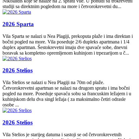
Nikolaidis koje se nalaze na 2. spratu vile. U ponudi su trokrevetni
studiji sa direktnim pogledom na more i četvorokrevetni du...
2026 Sparta
Vila Sparta se nalazi u Nea Plagiji, prekoputa plaže i ima direktan i
bočni pogled na more. Vila poseduje 2/6 dupleks apartmana i 1/4
duplex apartman. Šestokrevetni imaju dve spavaće sobe, dnevni
boravak sa kompletno opremljenom kuhinjom i trpezarijom u č...
2026 Stelios
Vila Stelios se nalazi u Nea Plagiji na 70m od plaže.
Četvorokrevetni apartman se nalazi na drugom spratu i ima bočni
pogled na more. Poseduje spavaću sobu sa francuskim ležajem i u
kuhinjskom delu dva singl ležaja ( za maksimalno četiri odrasle
osobe ...
2026 Stelios
Vila Stelios je starijeg datuma i sastoji se od četvorokrevetnih