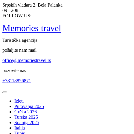
Skip
Srpskih vladara 2, Bela Palanka
to
09 - 20h
content
FOLLOW US:
Memories travel
Turistička agencija
pošaljite nam mail
office@memoriestravel.rs
pozovite nas
+38118856871
Open
Button
Izleti
Putovanja 2025
Grčka 2026
Turska 2025
Spanija 2025
Italija
Tunis