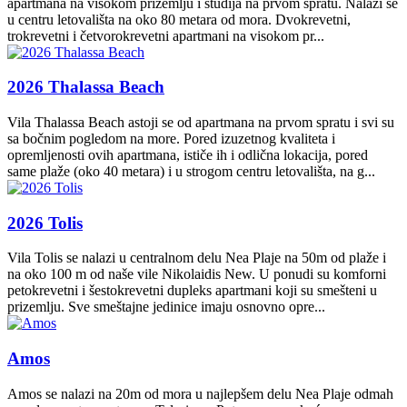
apartmana na visokom prizemlju i studija na prvom spratu. Nalazi se
u centru letovališta na oko 80 metara od mora. Dvokrevetni,
trokrevetni i četvorokrevetni apartmani na visokom pr...
2026 Thalassa Beach
Vila Thalassa Beach astoji se od apartmana na prvom spratu i svi su
sa bočnim pogledom na more. Pored izuzetnog kvaliteta i
opremljenosti ovih apartmana, ističe ih i odlična lokacija, pored
same plaže (oko 40 metara) i u strogom centru letovališta, na g...
2026 Tolis
Vila Tolis se nalazi u centralnom delu Nea Plaje na 50m od plaže i
na oko 100 m od naše vile Nikolaidis New. U ponudi su komforni
petokrevetni i šestokrevetni dupleks apartmani koji su smešteni u
prizemlju. Sve smeštajne jedinice imaju osnovno opre...
Amos
Amos se nalazi na 20m od mora u najlepšem delu Nea Plaje odmah