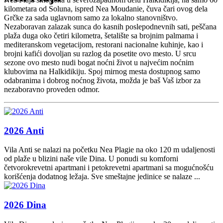
kilometara od Soluna, ispred Nea Moudanie, čuva čari ovog dela
Grčke za sada uglavnom samo za lokalno stanovništvo.
Nezaboravan zalazak sunca do kasnih poslepodnevnih sati, peščana
plaža duga oko četiri kilometra, šetalište sa brojnim palmama i
mediteranskom vegetacijom, restorani nacionalne kuhinje, kao i
brojni kafići dovoljan su razlog da posetite ovo mesto. U srcu
sezone ovo mesto nudi bogat noćni život u najvećim noćnim
klubovima na Halkidikiju. Spoj mirnog mesta dostupnog samo
odabranima i dobrog noćnog života, možda je baš Vaš izbor za
nezaboravno proveden odmor.
2026 Anti
Vila Anti se nalazi na početku Nea Plagie na oko 120 m udaljenosti
od plaže u blizini naše vile Dina. U ponudi su komforni
četvorokrevetni apartmani i petokrevetni apartmani sa mogućnošću
korišćenja dodatnog ležaja. Sve smeštajne jedinice se nalaze ...
2026 Dina