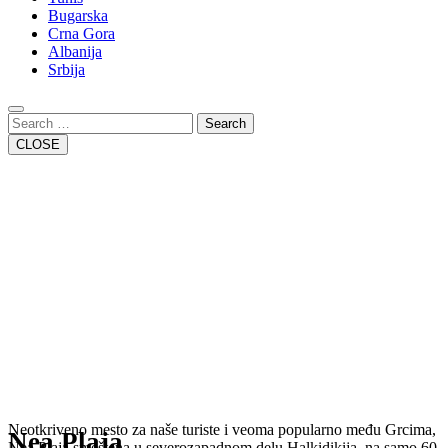
Bugarska
Crna Gora
Albanija
Srbija
Close
Button
Search
CLOSE
Neotkriveno mesto za naše turiste i veoma popularno među Grcima,
Nea Plaja
Nea Plaja smeštena u severozapadnom delu Halkidikija, na samo 60