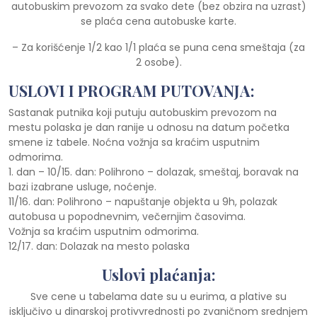
autobuskim prevozom za svako dete (bez obzira na uzrast)
se plaća cena autobuske karte.
– Za korišćenje 1/2 kao 1/1 plaća se puna cena smeštaja (za
2 osobe).
USLOVI I PROGRAM PUTOVANJA:
Sastanak putnika koji putuju autobuskim prevozom na
mestu polaska je dan ranije u odnosu na datum početka
smene iz tabele. Noćna vožnja sa kraćim usputnim
odmorima.
1. dan – 10/15. dan: Polihrono – dolazak, smeštaj, boravak na
bazi izabrane usluge, noćenje.
11/16. dan: Polihrono – napuštanje objekta u 9h, polazak
autobusa u popodnevnim, večernjim časovima.
Vožnja sa kraćim usputnim odmorima.
12/17. dan: Dolazak na mesto polaska
Uslovi plaćanja:
Sve cene u tabelama date su u eurima, a plative su
isključivo u dinarskoj protivvrednosti po zvaničnom srednjem