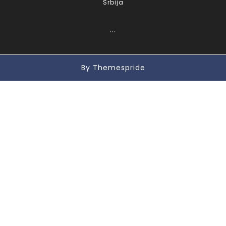
Srbija
...
By Themespride