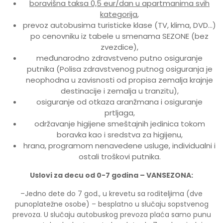
boravišna taksa 0,5 eur/dan u apartmanima svih
kategorija
,
prevoz autobusima turisticke klase (TV, klima, DVD…)
po cenovniku iz tabele u smenama SEZONE (bez
zvezdice),
međunarodno zdravstveno putno osiguranje
putnika (Polisa zdravstvenog putnog osiguranja je
neophodna u zavisnosti od propisa zemalja krajnje
destinacije i zemalja u tranzitu),
osiguranje od otkaza aranžmana i osiguranje
prtljaga,
održavanje higijene smeštajnih jedinica tokom
boravka kao i sredstva za higijenu,
hrana, programom nenavedene usluge, individualni i
ostali troškovi putnika.
Uslovi za decu od 0-7 godina – VANSEZONA:
–Jedno dete do 7 god., u krevetu sa roditeljima (dve
punoplatežne osobe) – besplatno u slučaju sopstvenog
prevoza. U slučaju autobuskog prevoza plaća samo punu