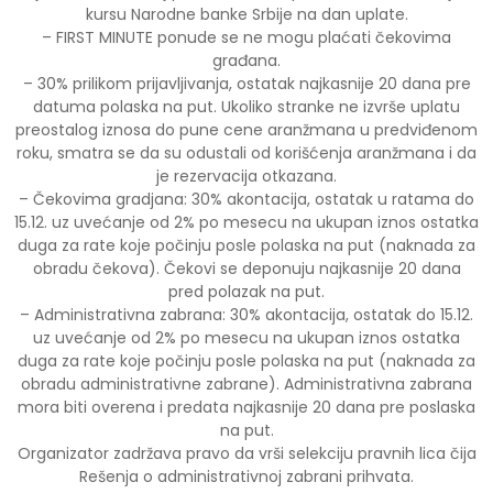
kursu Narodne banke Srbije na dan uplate.
– FIRST MINUTE ponude se ne mogu plaćati čekovima
građana.
– 30% prilikom prijavljivanja, ostatak najkasnije 20 dana pre
datuma polaska na put. Ukoliko stranke ne izvrše uplatu
preostalog iznosa do pune cene aranžmana u predviđenom
roku, smatra se da su odustali od korišćenja aranžmana i da
je rezervacija otkazana.
– Čekovima gradjana: 30% akontacija, ostatak u ratama do
15.12. uz uvećanje od 2% po mesecu na ukupan iznos ostatka
duga za rate koje počinju posle polaska na put (naknada za
obradu čekova). Čekovi se deponuju najkasnije 20 dana
pred polazak na put.
– Administrativna zabrana: 30% akontacija, ostatak do 15.12.
uz uvećanje od 2% po mesecu na ukupan iznos ostatka
duga za rate koje počinju posle polaska na put (naknada za
obradu administrativne zabrane). Administrativna zabrana
mora biti overena i predata najkasnije 20 dana pre poslaska
na put.
Organizator zadržava pravo da vrši selekciju pravnih lica čija
Rešenja o administrativnoj zabrani prihvata.