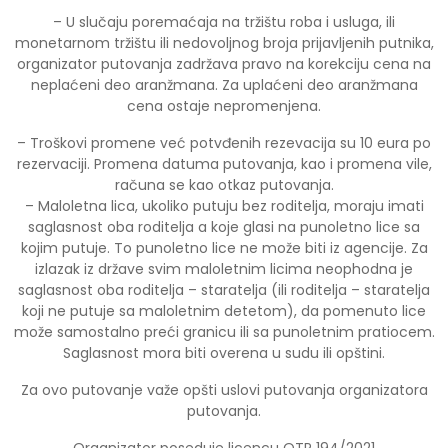
– U slučaju poremaćaja na tržištu roba i usluga, ili
monetarnom tržištu ili nedovoljnog broja prijavljenih putnika,
organizator putovanja zadržava pravo na korekciju cena na
neplaćeni deo aranžmana. Za uplaćeni deo aranžmana
cena ostaje nepromenjena.
– Troškovi promene već potvđenih rezevacija su 10 eura po
rezervaciji. Promena datuma putovanja, kao i promena vile,
računa se kao otkaz putovanja.
– Maloletna lica, ukoliko putuju bez roditelja, moraju imati
saglasnost oba roditelja a koje glasi na punoletno lice sa
kojim putuje. To punoletno lice ne može biti iz agencije. Za
izlazak iz države svim maloletnim licima neophodna je
saglasnost oba roditelja – staratelja (ili roditelja – staratelja
koji ne putuje sa maloletnim detetom), da pomenuto lice
može samostalno preći granicu ili sa punoletnim pratiocem.
Saglasnost mora biti overena u sudu ili opštini.
Za ovo putovanje važe opšti uslovi putovanja organizatora
putovanja.
Organizator poseduje licencu OTP 194/2021