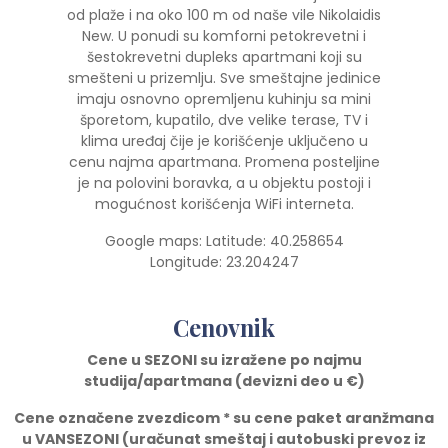
od plaže i na oko 100 m od naše vile Nikolaidis
New. U ponudi su komforni petokrevetni i
šestokrevetni dupleks apartmani koji su
smešteni u prizemlju. Sve smeštajne jedinice
imaju osnovno opremljenu kuhinju sa mini
šporetom, kupatilo, dve velike terase, TV i
klima uređaj čije je korišćenje uključeno u
cenu najma apartmana. Promena posteljine
je na polovini boravka, a u objektu postoji i
mogućnost korišćenja WiFi interneta.
Google maps: Latitude: 40.258654
Longitude: 23.204247
Cenovnik
Cene u SEZONI su izražene po najmu
studija/apartmana (devizni deo u
€)
Cene ozna
č
ene zvezdicom * su cene paket aranžmana
u VANSEZONI (ura
č
unat smeštaj i autobuski prevoz iz