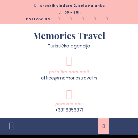
Skip
Srpskih vladara 2, Bela Palanka
to
09 - 20h
content
FOLLOW US:
Memories Travel
Turistička agencija
pošaljite nam mail
office@memoriestravel.rs
pozovite nas
+38118856871
Open