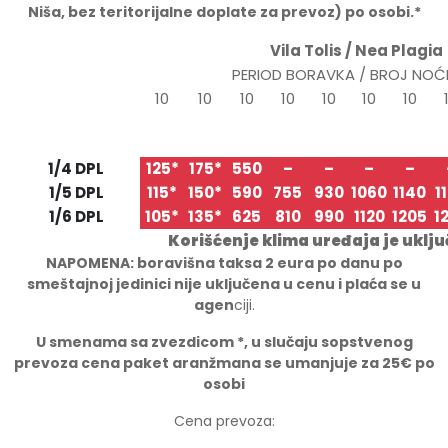
Niša, bez teritorijalne doplate za prevoz) po osobi.*
Vila Tolis / Nea Plagia
PERIOD BORAVKA / BROJ NOĆ
10
10
10
10
10
10
10
22.05
01.06
11.06
21.06
01.07
11.07
21.07
31
TIP/STRUKTURA
01.06
11.06
21.06
01.07
11.07
21.07
31.07
10
1/4 DPL
125*
175*
550
–
–
–
–
1/5 DPL
115*
150*
590
755
930
1060
1140
1
1/6 DPL
105*
135*
625
810
990
1120
1205
1
Korišćenje klima uređaja je uklj
NAPOMENA: boravišna taksa 2 eura po danu po
smeštajnoj jedinici nije uključena u cenu i plaća se u
agen
ciji.
U smenama sa zvezdicom *, u slučaju sopstvenog
prevoza cena paket aranžmana se umanjuje za 25€ po
osobi
Cena prevoza: