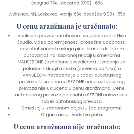
Beograd 75e , deca(do 9.99) -65e
Aleksinac, Niš, Leskovac, Vranje 65e, deca(do 9.99) -55e
U cenu aranžmana je uračunato:
Vanlinijski prevoz autobusom sa polaskom iz Niša
(audio, video opremljenosti, prosečne udobnosti,
bez obuhvaćenih usluga pića, hrane i dr. tokom
putovanja) na izabranoj relaciji u smenama
VANSEZONE (označene zvezdicom). Uvećanje za
polaske iz drugih mesta (severno od Niša) u
VANSEZONI navedeno je u tabeli autobuskog
prevoza. U smenama SEZONE cena autobuskog
prevoza nije uključena u cenu aranžmana. Cene
autobuskog prevoza po osobi u SEZONI nalaze se u
tabeli autobuskog prevoza.
Smeštaj u izabranom objektu (po programu)
Organizacija i vođstvo puta.
U cenu aranžmana nije uračunato: