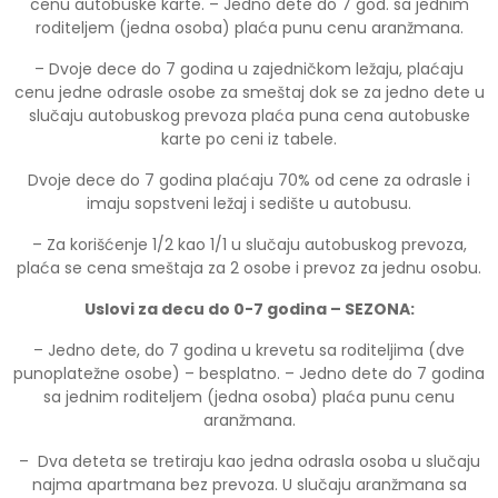
cenu autobuske karte. – Jedno dete do 7 god. sa jednim
roditeljem (jedna osoba) plaća punu cenu aranžmana.
– Dvoje dece do 7 godina u zajedničkom ležaju, plaćaju
cenu jedne odrasle osobe za smeštaj dok se za jedno dete u
slučaju autobuskog prevoza plaća puna cena autobuske
karte po ceni iz tabele.
Dvoje dece do 7 godina plaćaju 70% od cene za odrasle i
imaju sopstveni ležaj i sedište u autobusu.
– Za korišćenje 1/2 kao 1/1 u slučaju autobuskog prevoza,
plaća se cena smeštaja za 2 osobe i prevoz za jednu osobu.
Uslovi za decu do 0-7 godina – SEZONA:
– Jedno dete, do 7 godina u krevetu sa roditeljima (dve
punoplatežne osobe) – besplatno. – Jedno dete do 7 godina
sa jednim roditeljem (jedna osoba) plaća punu cenu
aranžmana.
– Dva deteta se tretiraju kao jedna odrasla osoba u slučaju
najma apartmana bez prevoza. U slučaju aranžmana sa