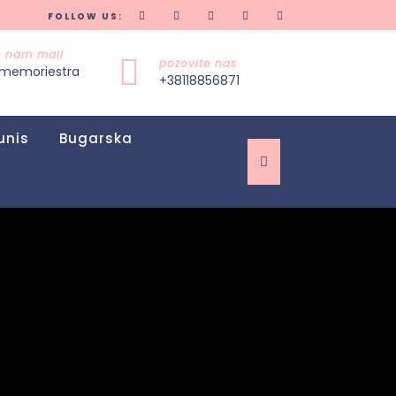
FOLLOW US:
te nam mail
pozovite nas
memoriestra
+38118856871
unis
Bugarska