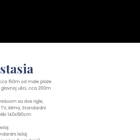
stasia
 cca 150m od male plaže
 glavnoj ulici, cca 200m
rešoom sa dve rigle,
TV, klima, Standardni
eliki 140x190cm
ležaj
tandardni ležaj