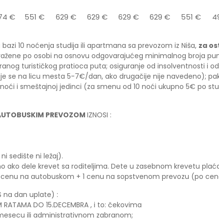
74 €
551 €
629 €
629 €
629 €
629 €
551 €
4
bazi 10 noćenja studija ili apartmana sa prevozom iz Niša,
za o
ražene po osobi na osnovu odgovarajućeg minimalnog broja punop
ciranog turističkog pratioca puta; osiguranje od insolventnosti i o
je se na licu mesta 5-7€/dan, ako drugačije nije navedeno); p
noći i smeštajnoj jedinci (za smenu od 10 noći ukupno 5€ po st
 AUTOBUSKIM PREVOZOM
IZNOSI :
 sedište ni ležaj).
 ako dele krevet sa roditeljima. Dete u zasebnom krevetu plać
 cenu na autobuskom + 1 cenu na sopstvenom prevozu (po ceno
 na dan uplate) :
M RATAMA DO 15.DECEMBRA , i to: čekovima
esecu ili administrativnom zabranom;