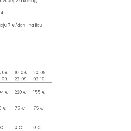
vaćoj, 2 u kuhinji)
A4
aju 7 €/dan- na licu
. 08.
10. 09.
20. 09.
. 09.
22. 09.
02. 10.
94 €
220 €
155 €
5 €
75 €
75 €
 €
0 €
0 €