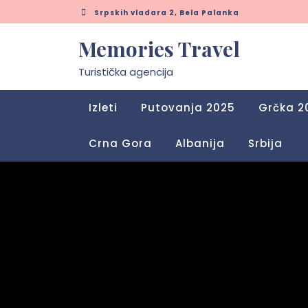
Skip
Srpskih vladara 2, Bela Palanka
to
content
Memories Travel
Turistička agencija
Izleti
Putovanja 2025
Grčka 2
Crna Gora
Albanija
Srbija