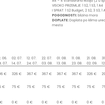
A4 – 4 standardna ležaja (2 u spa
VISOKO PRIZEMLJE: 1 S2, 1 S3, 1 A4
I SPRAT: 1 S2 Budget, 2 S2, 3 S3, 1 
POGODNOSTI:
blizina mora
DOPLATE:
Doplata po klima uređ
mesta
. 06.
02. 07.
12. 07.
22. 07.
01. 08.
11. 08.
21. 08.
31
. 07.
14. 07.
24. 07.
03. 08.
13. 08.
23. 08.
02. 09.
12
86 €
326 €
367 €
367 €
367 €
367 €
326 €
2
5 €
75 €
75 €
75 €
75 €
75 €
75 €
7
 €
0 €
0 €
0 €
0 €
0 €
0 €
0