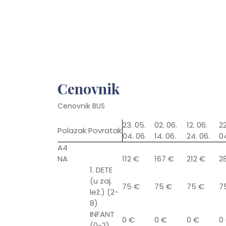
Cenovnik
Cenovnik BUS
23. 05.
02. 06.
12. 06.
22
Polazak Povratak
04. 06.
14. 06.
24. 06.
04
A4
NA
112 €
167 €
212 €
2
1. DETE
(u zaj.
75 €
75 €
75 €
7
lež.) (2-
8)
INFANT
0 €
0 €
0 €
0
(0-2)