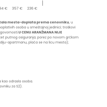
94 €
357 €
236 €
stala mesta-doplata prema cenovniku
, u
lativih osoba u smeštajnoj jedinici; troškovi
dgovornosti.
U CENU ARANŽMANA NIJE
aket putnog osiguranja; porez po novom grčkom
udiju-apartmanu, plaća se na licu mesta);
a kao odrasla osoba.
vniku za S2).