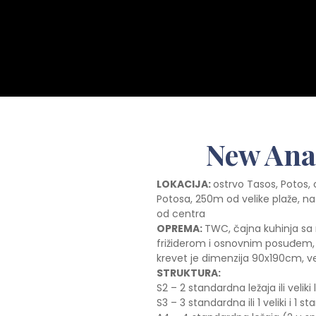
New Ana
LOKACIJA:
ostrvo Tasos, Potos,
Potosa, 250m od velike plaže, na
od centra
OPREMA:
TWC, čajna kuhinja sa 
frižiderom i osnovnim posuđem, 
krevet je dimenzija 90x190cm, v
STRUKTURA:
S2 – 2 standardna ležaja ili veliki 
S3 – 3 standardna ili 1 veliki i 1 s