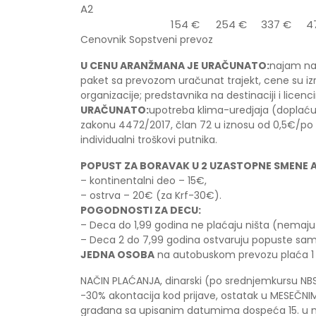
A2
154 €
254 €
337 €
4
Cenovnik Sopstveni prevoz
U CENU ARANŽMANA JE URAČUNATO:
najam na 
paket sa prevozom uračunat trajekt, cene su iz
organizacije; predstavnika na destinaciji i licen
URAČUNATO:
upotreba klima-uredjaja (doplaću
zakonu 4472/2017, član 72 u iznosu od 0,5€/po 
individualni troškovi putnika.
POPUST ZA BORAVAK U 2 UZASTOPNE SMENE
– kontinentalni deo – 15€,
– ostrva – 20€ (za Krf-30€).
POGODNOSTI ZA DECU:
– Deca do 1,99 godina ne plaćaju ništa (nemaju ni
– Deca 2 do 7,99 godina ostvaruju popuste samo
JEDNA OSOBA
na autobuskom prevozu plaća 1
NAČIN PLAĆANJA, dinarski (po srednjemkursu NBS
-30% akontacija kod prijave, ostatak u MESEČNI
građana sa upisanim datumima dospeća 15. u m