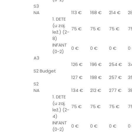
S3
NA
113 €
168 €
214 €
2
1. DETE
(u zaj.
75 €
75 €
75 €
7
lež.) (2-
8)
INFANT
0 €
0 €
0 €
0
(0-2)
A3
126 €
196 €
254 €
3
S2 Budget
127 €
198 €
257 €
3
S2
NA
134 €
212 €
277 €
3
1. DETE
(u zaj.
75 €
75 €
75 €
7
lež.) (2-
4)
INFANT
0 €
0 €
0 €
0
(0-2)