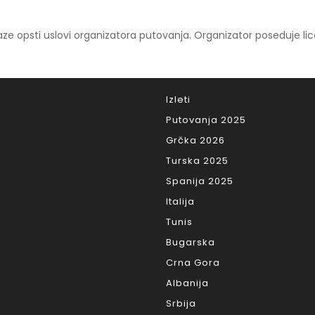
ze opsti uslovi organizatora putovanja. Organizator poseduje li
Izleti
Putovanja 2025
Grčka 2026
Turska 2025
Spanija 2025
Italija
Tunis
Bugarska
Crna Gora
Albanija
Srbija