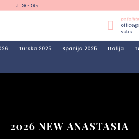
09 - 20h
pošalji
office@
vel.rs
026
Turska 2025
Spanija 2025
Italija
T
2026 NEW ANASTASIA