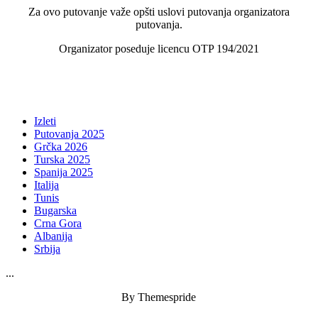
Za ovo putovanje važe opšti uslovi putovanja organizatora
putovanja.
Organizator poseduje licencu OTP 194/2021
Izleti
Putovanja 2025
Grčka 2026
Turska 2025
Spanija 2025
Italija
Tunis
Bugarska
Crna Gora
Albanija
Srbija
...
By Themespride