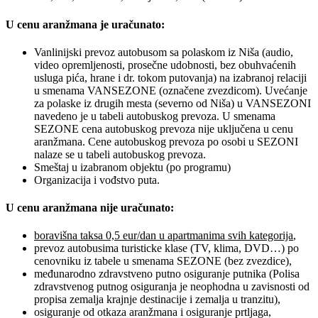
U cenu aranžmana je uračunato:
Vanlinijski prevoz autobusom sa polaskom iz Niša (audio,
video opremljenosti, prosečne udobnosti, bez obuhvaćenih
usluga pića, hrane i dr. tokom putovanja) na izabranoj relaciji
u smenama VANSEZONE (označene zvezdicom). Uvećanje
za polaske iz drugih mesta (severno od Niša) u VANSEZONI
navedeno je u tabeli autobuskog prevoza. U smenama
SEZONE cena autobuskog prevoza nije uključena u cenu
aranžmana. Cene autobuskog prevoza po osobi u SEZONI
nalaze se u tabeli autobuskog prevoza.
Smeštaj u izabranom objektu (po programu)
Organizacija i vođstvo puta.
U cenu aranžmana nije uračunato:
boravišna taksa 0,5 eur/dan u apartmanima svih kategorija
,
prevoz autobusima turisticke klase (TV, klima, DVD…) po
cenovniku iz tabele u smenama SEZONE (bez zvezdice),
međunarodno zdravstveno putno osiguranje putnika (Polisa
zdravstvenog putnog osiguranja je neophodna u zavisnosti od
propisa zemalja krajnje destinacije i zemalja u tranzitu),
osiguranje od otkaza aranžmana i osiguranje prtljaga,