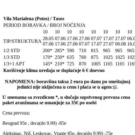
Vila Marialena (Potos) / Tasos
PERIOD BORAVKA / BROJ NOĆENJA
10
10
10
10
10
10
10
10
28.05
07.06
17.06
27.06
07.07
17.07
27.07
06.
TIP/STRUKTURA
07.06
17.06
27.06
07.07
17.07
27.07
06.08
16.
1/2 STD
200*
285*
590
710
815
965
965
965
1/3 STD
170*
250*
635
760
875
1025
1025
102
1/3+1 APT
145*
210*
725
870
1005
1165
1165
116
Korišćenje klima uređaja se doplaćuje 6 € dnevno
NAPOMENA: boravišna taksa 2 eura po danu po smeštajnoj
jedinici nije uključena u cenu i plaća se u agen
ciji.
U smenama sa zvezdicom *, u slučaju sopstvenog prevoza cena
paket aranžmana se umanjuje za 35€ po osobi
Cena prevoza:
Beograd 95e , deca(do 9.99) -85e
Aleksinac, Niš, Leskovac, Vranje 85e, deca(do 9.99) -75e