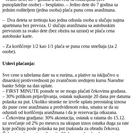
punoplatežne osobe) – besplatno. – Jedno dete do 7 godina sa
jednim roditeljem (jedna osoba) plaća punu cenu aranžmana.
– Dva deteta se tretiraju kao jedna odrasla osoba u slučaju najma
apartmana bez prevoza. U slučaju aranžmana sa autobuskim
prevozom za svako dete (bez obzira na uzrast) se plaća cena
autobuske karte.
– Za korišćenje 1/2 kao 1/1 plaća se puna cena smeštaja (za 2
osobe).
Uslovi plaćanja:
Sve cene u tabelama date su u eurima, a plative su isključivo u
dinarskoj protivvrednosti po zvaničnom srednjem kursu Narodne
banke Srbije na dan uplate.
– FIRST MINUTE ponude se ne mogu plaćati čekovima građana.
– 30% prilikom prijavljivanja, ostatak najkasnije 20 dana pre datuma
polaska na put. Ukoliko stranke ne izvrše uplatu preostalog iznosa
do pune cene aranžmana u predviđenom roku, smatra se da su
odustali od korišćenja aranžmana i da je rezervacija otkazana.
– Čekovima gradjana: 30% akontacija, ostatak u ratama do 15.12.
uz uvećanje od 2% po mesecu na ukupan iznos ostatka duga za rate
koje počinju posle polaska na put (naknada za obradu čekova).