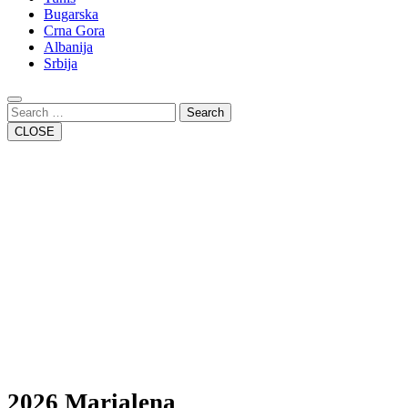
Bugarska
Crna Gora
Albanija
Srbija
Close
Button
Search
CLOSE
2026 Marialena