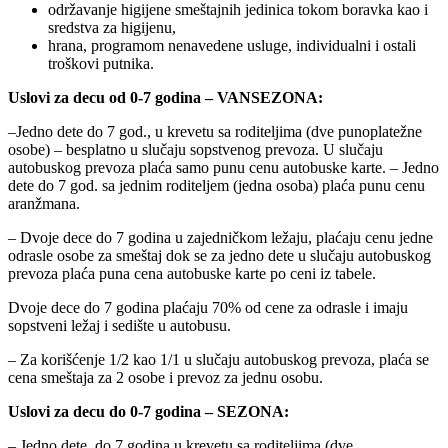
održavanje higijene smeštajnih jedinica tokom boravka kao i
sredstva za higijenu,
hrana, programom nenavedene usluge, individualni i ostali
troškovi putnika.
Uslovi za decu od 0-7 godina – VANSEZONA:
–Jedno dete do 7 god., u krevetu sa roditeljima (dve punoplatežne
osobe) – besplatno u slučaju sopstvenog prevoza. U slučaju
autobuskog prevoza plaća samo punu cenu autobuske karte. – Jedno
dete do 7 god. sa jednim roditeljem (jedna osoba) plaća punu cenu
aranžmana.
– Dvoje dece do 7 godina u zajedničkom ležaju, plaćaju cenu jedne
odrasle osobe za smeštaj dok se za jedno dete u slučaju autobuskog
prevoza plaća puna cena autobuske karte po ceni iz tabele.
Dvoje dece do 7 godina plaćaju 70% od cene za odrasle i imaju
sopstveni ležaj i sedište u autobusu.
– Za korišćenje 1/2 kao 1/1 u slučaju autobuskog prevoza, plaća se
cena smeštaja za 2 osobe i prevoz za jednu osobu.
Uslovi za decu do 0-7 godina – SEZONA:
– Jedno dete, do 7 godina u krevetu sa roditeljima (dve