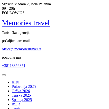
Skip
Srpskih vladara 2, Bela Palanka
to
09 - 20h
content
FOLLOW US:
Memories travel
Turistička agencija
pošaljite nam mail
office@memoriestravel.rs
pozovite nas
+38118856871
Open
Button
Izleti
Putovanja 2025
Grčka 2026
Turska 2025
Spanija 2025
Italija
Tunis