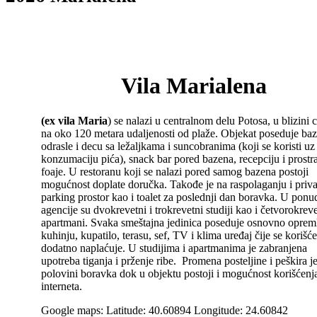
Vila Marialena
(ex vila Maria
) se nalazi u centralnom delu Potosa, u blizini c
na oko 120 metara udaljenosti od plaže. Objekat poseduje ba
odrasle i decu sa ležaljkama i suncobranima (koji se koristi uz
konzumaciju pića), snack bar pored bazena, recepciju i prostr
foaje. U restoranu koji se nalazi pored samog bazena postoji
mogućnost doplate doručka. Takođe je na raspolaganju i priva
parking prostor kao i toalet za poslednji dan boravka. U ponu
agencije su dvokrevetni i trokrevetni studiji kao i četvorokreve
apartmani. Svaka smeštajna jedinica poseduje osnovno oprem
kuhinju, kupatilo, terasu, sef, TV i klima uređaj čije se korišć
dodatno naplaćuje. U studijima i apartmanima je zabranjena
upotreba tiganja i prženje ribe. Promena posteljine i peškira j
polovini boravka dok u objektu postoji i mogućnost korišćenj
interneta.
Google maps: Latitude: 40.60894 Longitude: 24.60842