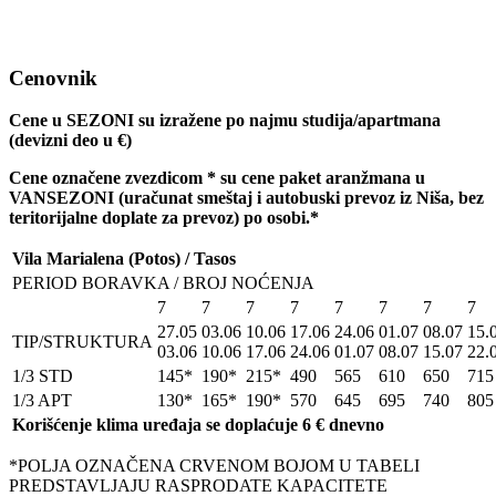
Cenovnik
Cene u SEZONI su izražene po najmu studija/apartmana
(devizni deo u
€)
Cene ozna
č
ene zvezdicom * su cene paket aranžmana u
VANSEZONI (ura
č
unat smeštaj i autobuski prevoz iz Niša, bez
teritorijalne doplate za prevoz) po osobi.*
Vila Marialena (Potos) / Tasos
PERIOD BORAVKA / BROJ NOĆENJA
7
7
7
7
7
7
7
7
27.05
03.06
10.06
17.06
24.06
01.07
08.07
15.
TIP/STRUKTURA
03.06
10.06
17.06
24.06
01.07
08.07
15.07
22.
1/3 STD
145*
190*
215*
490
565
610
650
715
1/3 APT
130*
165*
190*
570
645
695
740
805
Korišćenje klima uređaja se doplaćuje 6 € dnevno
*POLJA OZNAČENA CRVENOM BOJOM U TABELI
PREDSTAVLJAJU RASPRODATE KAPACITETE