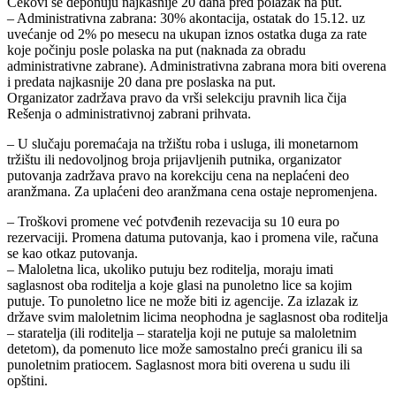
Čekovi se deponuju najkasnije 20 dana pred polazak na put.
– Administrativna zabrana: 30% akontacija, ostatak do 15.12. uz
uvećanje od 2% po mesecu na ukupan iznos ostatka duga za rate
koje počinju posle polaska na put (naknada za obradu
administrativne zabrane). Administrativna zabrana mora biti overena
i predata najkasnije 20 dana pre poslaska na put.
Organizator zadržava pravo da vrši selekciju pravnih lica čija
Rešenja o administrativnoj zabrani prihvata.
– U slučaju poremaćaja na tržištu roba i usluga, ili monetarnom
tržištu ili nedovoljnog broja prijavljenih putnika, organizator
putovanja zadržava pravo na korekciju cena na neplaćeni deo
aranžmana. Za uplaćeni deo aranžmana cena ostaje nepromenjena.
– Troškovi promene već potvđenih rezevacija su 10 eura po
rezervaciji. Promena datuma putovanja, kao i promena vile, računa
se kao otkaz putovanja.
– Maloletna lica, ukoliko putuju bez roditelja, moraju imati
saglasnost oba roditelja a koje glasi na punoletno lice sa kojim
putuje. To punoletno lice ne može biti iz agencije. Za izlazak iz
države svim maloletnim licima neophodna je saglasnost oba roditelja
– staratelja (ili roditelja – staratelja koji ne putuje sa maloletnim
detetom), da pomenuto lice može samostalno preći granicu ili sa
punoletnim pratiocem. Saglasnost mora biti overena u sudu ili
opštini.