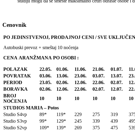
studiju mogu da se smeste maksimalno četiri odrasle osobe i d
Cenovnik
PO JEDINSTVENOJ, PRODAJNOJ CENI / SVE UKLJUĈE
Autobuski prevoz + smeštaj 10 noćenja
CENA
ARANŽMANA
PO
OSOBI
:
POLAZAK
22.05.
01.06.
11.06.
21.06.
01.07.
11.
POVRATAK
03.06.
13.06.
23.06.
03.07.
13.07.
23.
PERIOD
23.05.
02.06.
12.06.
22.06.
02.07.
12.
BORAVKA
02.06.
12.06.
22.06.
02.07.
12.07.
22
BROJ
10
10
10
10
10
10
NOĆENJA
STUDIOS MARIA – Potos
Studio S4vp
89*
119*
229
275
319
37
Studio S3vp
99*
129*
245
339
439
49
Studio S2vp
109*
139*
269
375
475
53