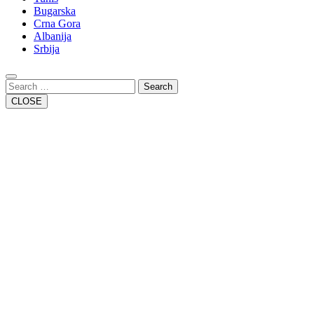
Bugarska
Crna Gora
Albanija
Srbija
Close
Button
Search
CLOSE