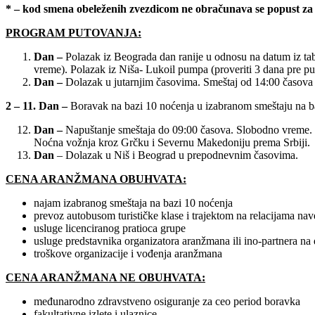
* – kod smena obeleženih zvezdicom ne obračunava se popust za 
PROGRAM PUTOVANJA:
Dan –
Polazak iz Beograda dan ranije u odnosu na datum iz tab
vreme). Polazak iz Niša- Lukoil pumpa (proveriti 3 dana pre p
Dan –
Dolazak u jutarnjim časovima. Smeštaj od 14:00 časova 
2 – 11. Dan –
Boravak na bazi 10 noćenja u izabranom smeštaju na b
Dan –
Napuštanje smeštaja do 09:00 časova. Slobodno vreme. 
Noćna vožnja kroz Grčku i Severnu Makedoniju prema Srbiji.
Dan
– Dolazak u Niš i Beograd u prepodnevnim časovima.
CENA ARANŽMANA OBUHVATA:
najam izabranog smeštaja na bazi 10 noćenja
prevoz autobusom turističke klase i trajektom na relacijama n
usluge licenciranog pratioca grupe
usluge predstavnika organizatora aranžmana ili ino-partnera na d
troškove organizacije i vođenja aranžmana
CENA ARANŽMANA NE OBUHVATA:
međunarodno zdravstveno osiguranje za ceo period boravka
fakultativne izlete i ulaznice