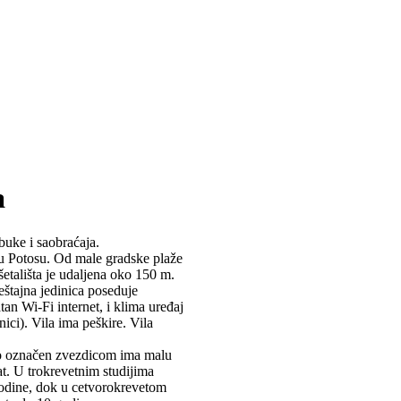
a
 buke i saobraćaja.
 u Potosu. Od male gradske plaže
šetališta je udaljena oko 150 m.
eštajna jedinica poseduje
an Wi-Fi internet, i klima uređaj
ici). Vila ima peškire. Vila
dio označen zvezdicom ima malu
at. U trokrevetnim studijima
godine, dok u cetvorokrevetom