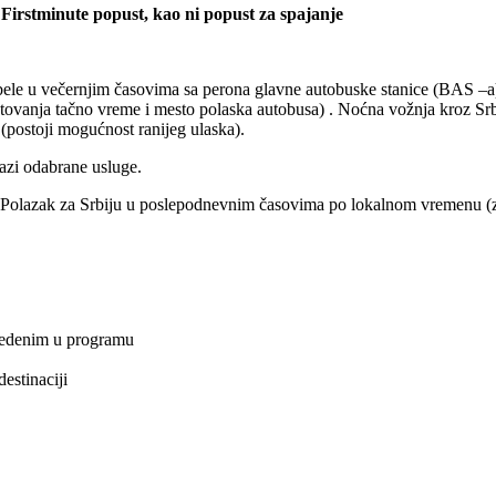
Firstminute popust, kao ni popust za spajanje
ele u večernjim časovima sa perona glavne autobuske stanice (BAS –a),
utovanja tačno vreme i mesto polaska autobusa) . Noćna vožnja kroz S
(postoji mogućnost ranijeg ulaska).
azi odabrane usluge.
Polazak za Srbiju u poslepodnevnim časovima po lokalnom vremenu (za 
avedenim u programu
estinaciji