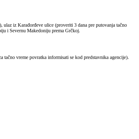
 ulaz iz Karađorđeve ulice (proveriti 3 dana pre putovanja tačno
rbiju i Severnu Makedoniju prema Grčkoj.
tačno vreme povratka informisati se kod predstavnika agencije).