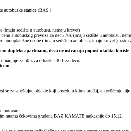
ke autobuske stanice (BAS )
e (imaju sedište u autobusu, nemaju krevet)
u cenu autobuskog prevoza za decu 70€ (imaju sedište u autobusu, nema
dve punoplatežne osobe ( imaju sedište u autobusu, imaju krevet ), osi
m dupleks apartmanu, deca ne ostvaruju popust ukoliko koriste 
umanjuje za 50 € za odrasle i 30 € za decu.
dicom
i se za smeštajne objekte koji poseduju klima uređaj, a korišćenje nije
re putovanja
ečnim ratama čekovima građana BAZ KAMATE najkasnije do 15.12.