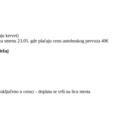
ju krevet)
m za smenu 23.05. gde plaćaju cenu autobuskog prevoza 40€
ležaj
 uključeno u cenu) – doplata se vrši na licu mesta