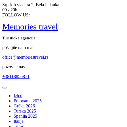
Skip
Srpskih vladara 2, Bela Palanka
to
09 - 20h
content
FOLLOW US:
Memories travel
Turistička agencija
pošaljite nam mail
office@memoriestravel.rs
pozovite nas
+38118856871
Open
Button
Izleti
Putovanja 2025
Grčka 2026
Turska 2025
Spanija 2025
Italija
Tunis