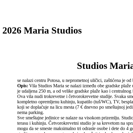
2026 Maria Studios
Studios Mari
se nalazi centru Potosa, u neprometnoj uličici, zaštićena je od
Opis:
Vila Studios Maria se nalazi između obe gradske plaže
je udaljena 250 m, a od velike gradske plaže kao i centralnog 
Ova vila nudi trokrevetne i četvorokrevetne studije. Svaka sm
kompletno opremljenu kuhinju, kupatilo (tuš/WC), TV, besplat
koji se doplaćuje na licu mesta (7 € dnevno po smeštajnoj jedin
nema parking.
Sve smeštajne jedinice se nalaze na visokom prizemlju. Stu
terasu i kuhinju. Četvorokrevetni studio je sa krevetom na spr
mogu da se smeste maksimalno tri odrasle osobe i dete do 4 