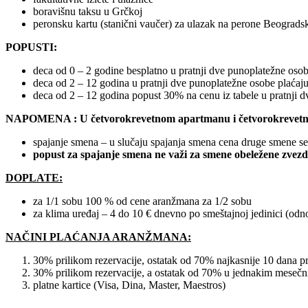
boravišnu taksu u Grčkoj
peronsku kartu (stanični vaučer) za ulazak na perone Beograds
POPUSTI:
deca od 0 – 2 godine besplatno u pratnji dve punoplatežne osob
deca od 2 – 12 godina u pratnji dve punoplatežne osobe plaćaj
deca od 2 – 12 godina popust 30% na cenu iz tabele u pratnji 
NAPOMENA :
U četvorokrevetnom apartmanu i četvorokrevetno
spajanje smena – u slučaju spajanja smena cena druge smene se 
popust za spajanje smena ne važi za smene obeležene zvez
DOPLATE:
za 1/1 sobu 100 % od cene aranžmana za 1/2 sobu
za klima uređaj – 4 do 10 € dnevno po smeštajnoj jedinici (odnos
NAČINI PLAĆANJA ARANŽMANA:
30% prilikom rezervacije, ostatak od 70% najkasnije 10 dana p
30% prilikom rezervacije, a ostatak od 70% u jednakim mes
platne kartice (Visa, Dina, Master, Maestros)