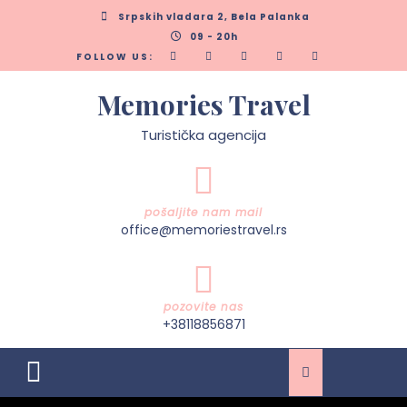
Skip
Srpskih vladara 2, Bela Palanka
to
09 - 20h
content
FOLLOW US:
Memories Travel
Turistička agencija
pošaljite nam mail
office@memoriestravel.rs
pozovite nas
+38118856871
Open