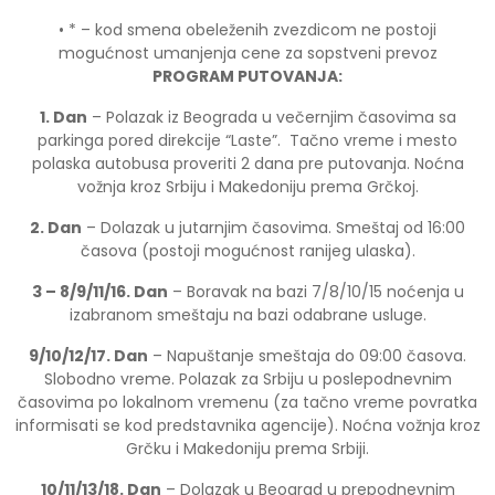
• * – kod smena obeleženih zvezdicom ne postoji
mogućnost umanjenja cene za sopstveni prevoz
PROGRAM PUTOVANJA:
1. Dan
– Polazak iz Beograda u večernjim časovima sa
parkinga pored direkcije “Laste”. Tačno vreme i mesto
polaska autobusa proveriti 2 dana pre putovanja. Noćna
vožnja kroz Srbiju i Makedoniju prema Grčkoj.
2. Dan
– Dolazak u jutarnjim časovima. Smeštaj od 16:00
časova (postoji mogućnost ranijeg ulaska).
3 – 8/9/11/16. Dan
– Boravak na bazi 7/8/10/15 noćenja u
izabranom smeštaju na bazi odabrane usluge.
9/10/12/17. Dan
– Napuštanje smeštaja do 09:00 časova.
Slobodno vreme. Polazak za Srbiju u poslepodnevnim
časovima po lokalnom vremenu (za tačno vreme povratka
informisati se kod predstavnika agencije). Noćna vožnja kroz
Grčku i Makedoniju prema Srbiji.
10/11/13/18. Dan
– Dolazak u Beograd u prepodnevnim