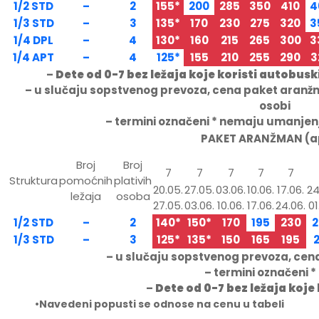
1/2 STD
–
2
155*
200
285
350
410
4
1/3 STD
–
3
135*
170
230
275
320
3
1/4 DPL
–
4
130*
160
215
265
300
3
1/4 APT
–
4
125*
155
210
255
290
3
–
Dete od 0-7 bez ležaja koje koristi autobus
– u slučaju sopstvenog prevoza, cena paket aranž
osobi
– termini označeni * nemaju umanjen
PAKET ARANŽMAN (ap
Broj
Broj
7
7
7
7
7
Struktura
pomoćnih
plativih
20.05.
27.05.
03.06.
10.06.
17.06.
24
ležaja
osoba
27.05.
03.06.
10.06.
17.06.
24.06.
01
1/2 STD
–
2
140*
150*
170
195
230
2
1/3 STD
–
3
125*
135*
150
165
195
2
– u slučaju sopstvenog prevoza, cen
– termini označeni 
–
Dete od 0-7 bez ležaja koje
•Navedeni popusti se odnose na cenu u tabeli