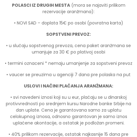
POLASCI IZ DRUGIH MESTA
(mora se najaviti prilikom
rezervacije aranžmana):
• NOVI SAD – doplata 15€ po osobi (povratna karta)
SOPSTVENI PREVOZ:
• u slučaju sopstvenog prevoza, cena paket aranžmana se
umanjuje za 30 € po plativoj osobi
• termini oznaceni * nemaju umanjenje za sopstveni prevoz
• vaucer se preuzima u agenciji 7 dana pre polaska na put
USLOVI I NAČINI PLAĆANJA ARANŽMANA:
• svi navedeni iznosi koji su u eur, plaćaju se u dinarskoj
protivvrednosti po srednjem kursu Narodne banke Srbije
na
dan uplate. Cena je garantovana samo za uplatu
celokupnog iznosa, odnosno garantovan je samo iznos
uplaćene akontacije, a ostatak je podložan promeni.
• 40% prilikom rezervacije, ostatak najkasnije 15 dana pre