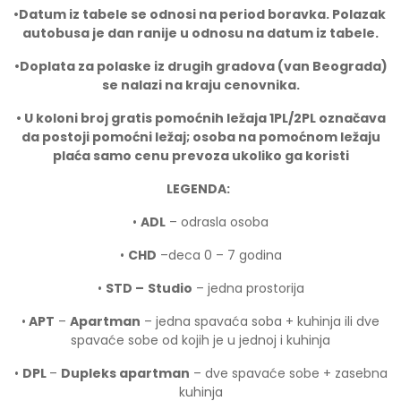
•
Datum iz tabele se odnosi na period boravka. Polazak
autobusa je dan ranije u odnosu na datum iz tabele.
•
Doplata za polaske iz drugih gradova (van Beograda)
se nalazi na kraju cenovnika.
• U koloni broj gratis pomoćnih ležaja 1PL/2PL ozna
č
ava
da postoji pomoćni ležaj; osoba na pomoćnom ležaju
plaća samo cenu prevoza ukoliko ga koristi
LEGENDA:
•
ADL
– odrasla osoba
•
CHD
–deca 0 – 7 godina
•
STD –
Studio
– jedna prostorija
•
APT
–
Apartman
– jedna spavaća soba + kuhinja ili dve
spavaće sobe od kojih je u jednoj i kuhinja
•
DPL
–
Dupleks apartman
– dve spavaće sobe + zasebna
kuhinja