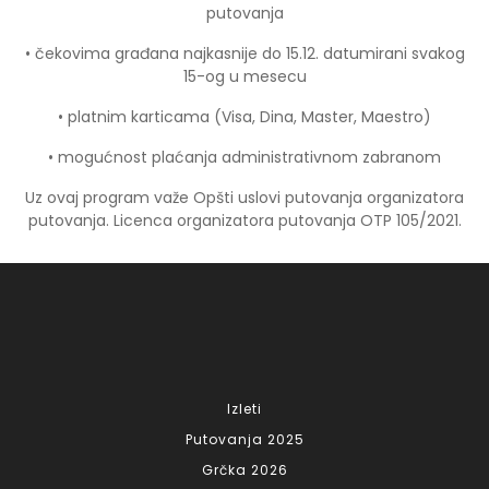
putovanja
• čekovima građana najkasnije do 15.12. datumirani svakog
15-og u mesecu
• platnim karticama (Visa, Dina, Master, Maestro)
• mogućnost plaćanja administrativnom zabranom
Uz ovaj program važe Opšti uslovi putovanja organizatora
putovanja. Licenca organizatora putovanja OTP 105/2021.
Izleti
Putovanja 2025
Grčka 2026