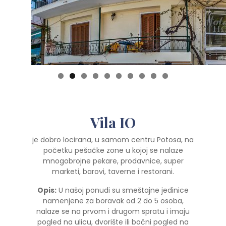
0
Vila IO
je dobro locirana, u samom centru Potosa, na
početku pešačke zone u kojoj se nalaze
mnogobrojne pekare, prodavnice, super
marketi, barovi, taverne i restorani.
Opis:
U našoj ponudi su smeštajne jedinice
namenjene za boravak od 2 do 5 osoba,
nalaze se na prvom i drugom spratu i imaju
pogled na ulicu, dvorište ili bočni pogled na