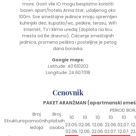
more. Gosti vile IO mogu besplatno koristiti
bazen apart/hotela Anna Star, udaljenog oko
100m. Sve smeštajne jedinice imaju opremljen
kuhinjski deo, kupatilo/wc, peškire, terasu, WiFi
internet, TV i klima uređaj (doplata na licu
mesta od 6e dnevno). Čišćenje smeštajnih
jedinica, promena peškira i posteljine je petog
dana boravka.
Google maps:
Latitude: 40.610202
Longitude: 24.607018
Cenovnik
PAKET ARANŽMAN (apartmanski smešta
PERIOD BOR
Broj
Broj
10
10
10
10
10
Struktura
pomoćnih
plativih
23.05.
02.06.
12.06.
22.06.
02.07.
12
ležaja
osoba
02.06.
12.06.
22.06.
02.07.
12.07.
22