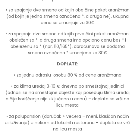
• za spajanje dve smene od kojih obe čine paket aranžman
(od kojih je jedna smena označena *, a druga ne), ukupna
cena se umanjuje za 30€
• za spajanje dve smene od kojih prva čini paket aranžman,
obeležen sa *, a druga smena ima opciono cenu bez * i
obeleženu sa * (npr. 110/165*), obračunava se dodatna
smena označena * umanjena za 30€
DOPLATE:
• za jednu odraslu osobu 80 % od cene aranžmana
• za klima uređaj 3-10 € dnevno po smeštajnoj jedinici
(odnosi se na smeštajne objekte koji poseduju klima uređaj
a čije korišćenje nije uključeno u cenu) – doplata se vrši na
licu mesta
• za polupansion (doručak + večera – meni, klasičan način
usluživanja) u nekom od lokalnih restorana – doplata se vrši
na licu mesta