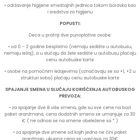
• održavanje higijene smeštajnih jedinica tokom boravka kao
i sredstva za higijenu
POPUSTI:
Deca u pratnji dve punoplative osobe:
• od 0 – 2 godine besplatno (nemaju sedište u autobusu,
nemaju ležaj), a u slučaju da žele sedište u autobusu plaćaju
cenu autobuske karte
• osobe na pomoćnim ležajevima (označavaju se sa +1, +2 u
strukturi soba) plaćaju cenu autobuske karte
SPAJANJE SMENA U SLUČAJU KORIŠĆENJA AUTOBUSKOG
PREVOZA:
• za spajanje dve ili više smena, gde su sve cene na bazi
paket aranžmana, cena dodatnih smena se umanjuje za 30
€ ( ne odnosi se na smene obeležene sa * )
• za spajanje dve smene od kojih jedna ne čini paket
aranžman, ukupna cena se uvećava za 30€