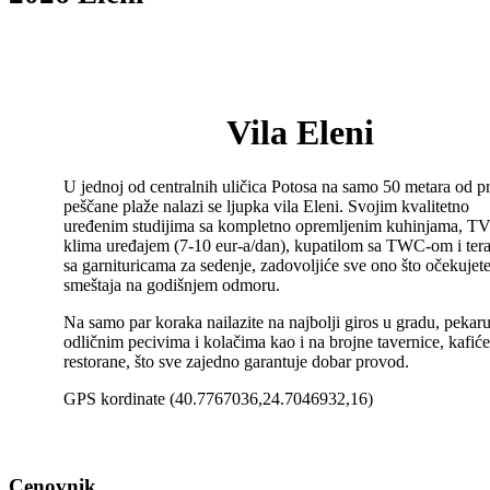
Vila Eleni
U jednoj od centralnih uličica Potosa na samo 50 metara od p
peščane plaže nalazi se ljupka vila Eleni. Svojim kvalitetno
uređenim studijima sa kompletno opremljenim kuhinjama, T
klima uređajem (7-10 eur-a/dan), kupatilom sa TWC-om i ter
sa garnituricama za sedenje, zadovoljiće sve ono što očekujet
smeštaja na godišnjem odmoru.
Na samo par koraka nailazite na najbolji giros u gradu, pekaru
odličnim pecivima i kolačima kao i na brojne tavernice, kafiće
restorane, što sve zajedno garantuje dobar provod.
GPS kordinate (40.7767036,24.7046932,16)
Cenovnik