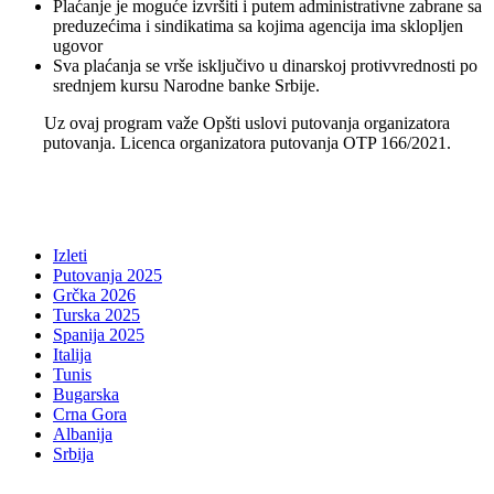
Plaćanje je moguće izvršiti i putem administrativne zabrane sa
preduzećima i sindikatima sa kojima agencija ima sklopljen
ugovor
Sva plaćanja se vrše isključivo u dinarskoj protivvrednosti po
srednjem kursu Narodne banke Srbije.
Uz ovaj program važe Opšti uslovi putovanja organizatora
putovanja. Licenca organizatora putovanja OTP 166/2021.
Izleti
Putovanja 2025
Grčka 2026
Turska 2025
Spanija 2025
Italija
Tunis
Bugarska
Crna Gora
Albanija
Srbija
...