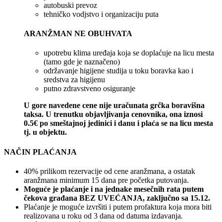
autobuski prevoz
tehničko vodjstvo i organizaciju puta
ARANŽMAN NE OBUHVATA
upotrebu klima uređaja koja se doplaćuje na licu mesta
(tamo gde je naznačeno)
održavanje higijene studija u toku boravka kao i
sredstva za higijenu
putno zdravstveno osiguranje
U gore navedene cene nije uračunata grčka boravišna
taksa. U trenutku objavljivanja cenovnika, ona iznosi
0.5€ po smeštajnoj jedinici i danu i plaća se na licu mesta
tj. u objektu.
NAČIN PLAĆANJA
40% prilikom rezervacije od cene aranžmana, a ostatak
aranžmana minimum 15 dana pre početka putovanja.
Moguće je plaćanje i na jednake mesečnih rata putem
čekova građana BEZ UVEĆANJA, zaključno sa 15.12.
Plaćanje je moguće izvršiti i putem profaktura koja mora biti
realizovana u roku od 3 dana od datuma izdavanja.