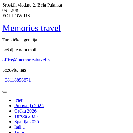
Skip
Srpskih vladara 2, Bela Palanka
to
09 - 20h
content
FOLLOW US:
Memories travel
Turistička agencija
pošaljite nam mail
office@memoriestravel.rs
pozovite nas
+38118856871
Open
Button
Izleti
Putovanja 2025
Grčka 2026
Turska 2025
Spanija 2025
Italija
Tunis