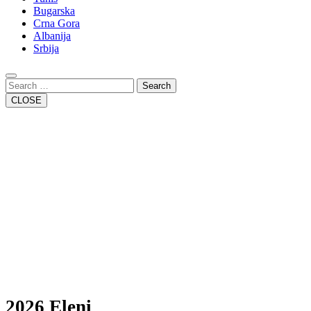
Bugarska
Crna Gora
Albanija
Srbija
Close
Button
Search
CLOSE
2026 Eleni