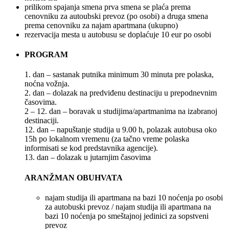
prilikom spajanja smena prva smena se plaća prema
cenovniku za autoubski prevoz (po osobi) a druga smena
prema cenovniku za najam apartmana (ukupno)
rezervacija mesta u autobusu se doplaćuje 10 eur po osobi
PROGRAM
1. dan – sastanak putnika minimum 30 minuta pre polaska,
noćna vožnja.
2. dan – dolazak na predviđenu destinaciju u prepodnevnim
časovima.
2 – 12. dan – boravak u studijima/apartmanima na izabranoj
destinaciji.
12. dan – napuštanje studija u 9.00 h, polazak autobusa oko
15h po lokalnom vremenu (za tačno vreme polaska
informisati se kod predstavnika agencije).
13. dan – dolazak u jutarnjim časovima
ARANŽMAN OBUHVATA
najam studija ili apartmana na bazi 10 noćenja po osobi
za autobuski prevoz / najam studija ili apartmana na
bazi 10 noćenja po smeštajnoj jedinici za sopstveni
prevoz