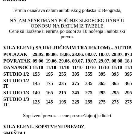
Termin označava datum autobuskog polaska iz Beograda,
NAJAM APARTMANA POČINJE SLEDEĆEG DANA U
ODNOSU NA DATUM IZ TABELE
Cene su izražene u eurima po osobi za 10 noćenja i autobuski
prevoz
VILA ELENI ( SA UKLJUČENIM TRAJEKTOM) – AUTOB
POLAZAK
29.05.
08.06.
18.06.
28.06.
08.07.
18.07.
28.07.
07.0
POVRATAK
09.06.
19.06.
29.06.
09.07.
19.07.
29.07.
08.08.
18.0
DANA/NOĆI
11/10
11/10
11/10
11/10
11/10
11/10
11/10
11/1
STUDIO 1/2
155
195
255
305
355
395
395
395
STUDIO 1/2
145
175
235
275
335
365
365
365
IT
STUDIO 1/3
140
165
215
245
275
295
295
295
STUDIO 1/3
125
145
195
225
255
275
275
275
IT
Sopstveni prevoz – cene po smeštajnoj jedinici
VILA ELENI– SOPSTVENI PREVOZ
SMEŠTAJ