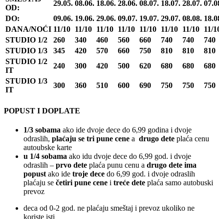
29.05.
08.06.
18.06.
28.06.
08.07.
18.07.
28.07.
07.0
OD:
DO:
09.06.
19.06.
29.06.
09.07.
19.07.
29.07.
08.08.
18.0
DANA/NOĆI
11/10
11/10
11/10
11/10
11/10
11/10
11/10
11/1
STUDIO 1/2
260
340
460
560
660
740
740
740
STUDIO 1/3
345
420
570
660
750
810
810
810
STUDIO 1/2
240
300
420
500
620
680
680
680
IT
STUDIO 1/3
300
360
510
600
690
750
750
750
IT
POPUST I DOPLATE
1/3 sobama
ako ide dvoje dece do 6,99 godina i dvoje
odraslih,
plaćaju se tri pune cene
a
drugo dete
plaća cenu
autoubske karte
u 1/4 sobama
ako idu dvoje dece do 6,99 god. i dvoje
odraslih –
prvo dete
plaća punu cenu a
drugo dete ima
popust
ako ide
troje dece
do 6,99 god. i dvoje odraslih
plaćaju se
četiri pune cene
i
treće dete
plaća samo autobuski
prevoz
deca od 0-2 god. ne plaćaju smeštaj i prevoz ukoliko ne
koriste isti