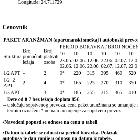
Longitude: 24.711729
Cenovnik
PAKET ARANŽMAN (apartmanski smeštaj i autobuski prevoz
PERIOD BORAVKA / BROJ NOĆEN
Broj
Broj
10
10
10
10
10
10
Struktura
pomoćnih
plativih
23.05.
02.06.
12.06.
22.06.
02.07.
12.07
ležaja
osoba
02.06.
12.06.
22.06.
02.07.
12.07.
22.07
1/2 APT
–
2
0*
220
315
395
460
520
1/2+2
2
4
0*
165
225
270
310
350
APT
1/3 APT
–
3
0*
185
255
315
365
410
–
Dete od 0-7 bez ležaja doplata 85€
– u slučaju sopstvenog prevoza, cena paket aranžmana se umanjuje za
– termini označeni * nemaju umanjenje za sopstveni prevoz
•Navedeni popusti se odnose na cenu u tabeli
•
Datum iz tabele se odnosi na period boravka. Polazak
autobusa je dan ranije u odnosu na datum iz tabele.