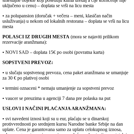
smeštajne objekte koji poseduju klima uređaj a čije korišćenje nije
uključeno u cenu) – doplata se vrši na licu mesta
• za polupansion (doručak + večera – meni, klasičan način
usluživanja) u nekom od lokalnih restorana – doplata se vrši na licu
mesta
POLASCI IZ DRUGIH MESTA
(mora se najaviti prilikom
rezervacije aranžmana):
• NOVI SAD – doplata 15€ po osobi (povratna karta)
SOPSTVENI PREVOZ:
• u slučaju sopstvenog prevoza, cena paket aranžmana se umanjuje
za 30 € po plativoj osobi
• termini oznaceni * nemaju umanjenje za sopstveni prevoz
• vaucer se preuzima u agenciji 7 dana pre polaska na put
USLOVI I NAČINI PLAĆANJA ARANŽMANA:
• svi navedeni iznosi koji su u eur, plaćaju se u dinarskoj
protivvrednosti po srednjem kursu Narodne banke Srbije
na dan
uplate. Cena je garantovana samo za uplatu celokupnog iznosa,