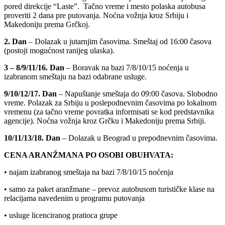
pored direkcije “Laste”. Tačno vreme i mesto polaska autobusa
proveriti 2 dana pre putovanja. Noćna vožnja kroz Srbiju i
Makedoniju prema Grčkoj.
2. Dan
– Dolazak u jutarnjim časovima. Smeštaj od 16:00 časova
(postoji mogućnost ranijeg ulaska).
3 – 8/9/11/16. Dan
– Boravak na bazi 7/8/10/15 noćenja u
izabranom smeštaju na bazi odabrane usluge.
9/10/12/17. Dan
– Napuštanje smeštaja do 09:00 časova. Slobodno
vreme. Polazak za Srbiju u poslepodnevnim časovima po lokalnom
vremenu (za tačno vreme povratka informisati se kod predstavnika
agencije). Noćna vožnja kroz Grčku i Makedoniju prema Srbiji.
10/11/13/18. Dan
– Dolazak u Beograd u prepodnevnim časovima.
CENA ARANŽMANA PO OSOBI OBUHVATA:
• najam izabranog smeštaja na bazi 7/8/10/15 noćenja
• samo za paket aranžmane – prevoz autobusom turističke klase na
relacijama navedenim u programu putovanja
• usluge licenciranog pratioca grupe