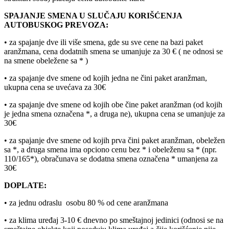
SPAJANJE SMENA U SLUČAJU KORIŠĆENJA
AUTOBUSKOG PREVOZA:
• za spajanje dve ili više smena, gde su sve cene na bazi paket
aranžmana, cena dodatnih smena se umanjuje za 30 € ( ne odnosi se
na smene obeležene sa * )
• za spajanje dve smene od kojih jedna ne čini paket aranžman,
ukupna cena se uvećava za 30€
• za spajanje dve smene od kojih obe čine paket aranžman (od kojih
je jedna smena označena *, a druga ne), ukupna cena se umanjuje za
30€
• za spajanje dve smene od kojih prva čini paket aranžman, obeležen
sa *, a druga smena ima opciono cenu bez * i obeleženu sa * (npr.
110/165*), obračunava se dodatna smena označena * umanjena za
30€
DOPLATE:
• za jednu odraslu osobu 80 % od cene aranžmana
• za klima uređaj 3-10 € dnevno po smeštajnoj jedinici (odnosi se na