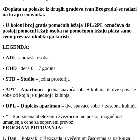
•
Doplata za polaske iz drugih gradova (van Beograda) se nalazi
na kraju cenovnika.
• U koloni broj gratis pomoćnih ležaja 1PL/2PL ozna
č
ava da
postoji pomoćni ležaj; osoba na pomoćnom ležaju plaća samo
cenu prevoza ukoliko ga koristi
LEGENDA:
•
ADL
– odrasla osoba
•
CHD
–deca 0 – 7 godina
•
STD –
Studio
– jedna prostorija
•
APT
–
Apartman
– jedna spavaća soba + kuhinja ili dve spavaće
sobe od kojih je u jednoj i kuhinja
•
DPL
–
Dupleks apartman
– dve spavaće sobe + zasebna kuhinja
• * – kod smena obeleženih zvezdicom ne postoji mogućnost
umanjenja cene za sopstveni prevoz
PROGRAM PUTOVANJA:
1. Dan
– Polazak iz Beograda u večernjim časovima sa parkinga