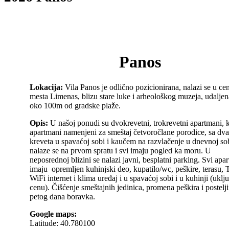
Panos
Lokacija:
Vila Panos je odlično pozicionirana, nalazi se u ce
mesta Limenas, blizu stare luke i arheološkog muzeja, udaljen
oko 100m od gradske plaže.
Opis:
U našoj ponudi su dvokrevetni, trokrevetni apartmani, k
apartmani namenjeni za smeštaj četvoročlane porodice, sa dva
kreveta u spavaćoj sobi i kaučem na razvlačenje u dnevnoj so
nalaze se na prvom spratu i svi imaju pogled ka moru. U
neposrednoj blizini se nalazi javni, besplatni parking. Svi ap
imaju opremljen kuhinjski deo, kupatilo/wc, peškire, terasu, 
WiFi internet i klima uređaj i u spavaćoj sobi i u kuhinji (uklj
cenu). Čišćenje smeštajnih jedinica, promena peškira i postelji
petog dana boravka.
Google maps:
Latitude: 40.780100