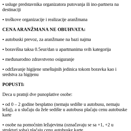
• usluge predstavnika organizatora putovanja ili ino-partnera na
destinaciji
• troškove organizacije i realizacije aranžmana
CENA ARANŽMANA NE OBUHVATA:
• autobuski prevoz, za aranžmane na bazi najma
• boravišna taksa 0.5eur/dan u apartmanima svih kategorija
• međunarodno zdravstveno osiguranje
• održavanje higijene smeštajnih jedinica tokom boravka kao i
sredstva za higijenu
POPUSTI:
Deca u pratnji dve punoplative osobe:
• od 0 – 2 godine besplatno (nemaju sedište u autobusu, nemaju
ležaj), a u slučaju da žele sedište u autobusu plaćaju cenu autobuske
karte
• osobe na pomoćnim ležajevima (označavaju se sa +1, +2 u
strukturi soba) plaćaju cenu autobuske karte