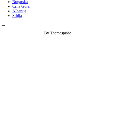
Bugarska
Crna Gora
Albanija
Srbija
...
By Themespride