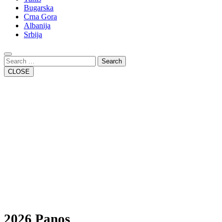
Bugarska
Crna Gora
Albanija
Srbija
Close
Button
Search
CLOSE
2026 Panos