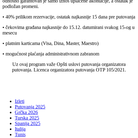
odnosno garantovan je samo iznos uplaćene akontacije, a ostatak je
podložan promeni.
• 40% prilikom rezervacije, ostatak najkasnije 15 dana pre putovanja
• čekovima građana najkasnije do 15.12. datumirani svakog 15-og u
mesecu
• platnim karticama (Visa, Dina, Master, Maestro)
• mogućnost plaćanja administrativnom zabranom
Uz ovaj program važe Opšti uslovi putovanja organizatora
putovanja. Licenca organizatora putovanja OTP 105/2021.
Izleti
Putovanja 2025
Grčka 2026
Turska 2025
Spanija 2025
Italija
Tunis