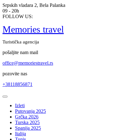
Skip
Srpskih vladara 2, Bela Palanka
to
09 - 20h
content
FOLLOW US:
Memories travel
Turistička agencija
pošaljite nam mail
office@memoriestravel.rs
pozovite nas
+38118856871
Open
Button
Izleti
Putovanja 2025
Grčka 2026
Turska 2025
Spanija 2025
Italija
Tunis