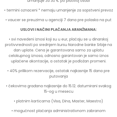
umanjuje za 30 € po plativoj osobi
• termini oznaceni * nemaju umanjenje za sopstveni prevoz
• vaucer se preuzima u agenciji 7 dana pre polaska na put
USLOVI I NAČINI PLAĆANJA ARANŽMANA:
• svi navedeni iznosi koji su u eur, plaćaju se u dinarskoj
protivvrednosti po srednjem kursu Narodne banke Srbije
na
dan uplate. Cena je garantovana samo za uplatu
celokupnog iznosa, odnosno garantovan je samo iznos
uplaćene akontacije, a ostatak je podložan promeni.
• 40% prilikom rezervacije, ostatak najkasnije 15 dana pre
putovanja
• čekovima građana najkasnije do 15.12. datumirani svakog
15-og u mesecu
• platnim karticama (Visa, Dina, Master, Maestro)
• mogućnost plaćanja administrativnom zabranom