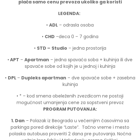
plaća samo cenu prevoza ukoliko ga koristi
LEGENDA:
•
ADL
– odrasla osoba
•
CHD
–deca 0 – 7 godina
•
STD –
Studio
– jedna prostorija
•
APT
–
Apartman
– jedna spavaća soba + kuhinja ili dve
spavaće sobe od kojih je u jednoj i kuhinja
•
DPL
–
Dupleks apartman
– dve spavaće sobe + zasebna
kuhinja
• * – kod smena obeleženih zvezdicom ne postoji
mogućnost umanjenja cene za sopstveni prevoz
PROGRAM PUTOVANJA:
1. Dan
– Polazak iz Beograda u večernjim časovima sa
parkinga pored direkcije “Laste”. Tačno vreme i mesto
polaska autobusa proveriti 2 dana pre putovanja. Noćna