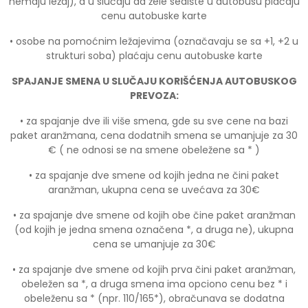
nemaju ležaj), a u slučaju da žele sedište u autobusu plaćaju
cenu autobuske karte
• osobe na pomoćnim ležajevima (označavaju se sa +1, +2 u
strukturi soba) plaćaju cenu autobuske karte
SPAJANJE SMENA U SLUČAJU KORIŠĆENJA AUTOBUSKOG
PREVOZA:
• za spajanje dve ili više smena, gde su sve cene na bazi
paket aranžmana, cena dodatnih smena se umanjuje za 30
€ ( ne odnosi se na smene obeležene sa * )
• za spajanje dve smene od kojih jedna ne čini paket
aranžman, ukupna cena se uvećava za 30€
• za spajanje dve smene od kojih obe čine paket aranžman
(od kojih je jedna smena označena *, a druga ne), ukupna
cena se umanjuje za 30€
• za spajanje dve smene od kojih prva čini paket aranžman,
obeležen sa *, a druga smena ima opciono cenu bez * i
obeleženu sa * (npr. 110/165*), obračunava se dodatna