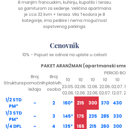
ili manjim francuskim, kuhinju, kupatilo i terasu
sa garniturom za sedenje. Veličina apartmana
je cca 32 kvm + terasa. Vila Teodora je B
kategorije, ima peškire i nema mogućnost
sopstvenog parkinga.
Cenovnik
10% – Popust se odnosi na uplate u celosti
PAKET ARANŽMAN (apartmanski smešta
PERIOD BOR
Broj
Broj
10
10
10
10
10
Struktura
pomoćnih
plativih
23.05.
02.06.
12.06.
22.06.
02.07.
12
ležaja
osoba
02.06.
12.06.
22.06.
02.07.
12.07.
22
1/2 STD
–
2
160*
215
300
370
430
4
PM*
1/3 STD
–
3
145*
175
235
285
330
3
PM*
1/4 DPL
–
4
135*
165
215
260
300
3