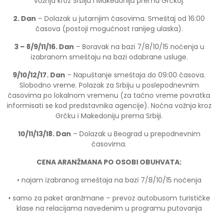
vožnja kroz Srbiju i Makedoniju prema Grčkoj.
2. Dan
– Dolazak u jutarnjim časovima. Smeštaj od 16:00
časova (postoji mogućnost ranijeg ulaska).
3 – 8/9/11/16. Dan
– Boravak na bazi 7/8/10/15 noćenja u
izabranom smeštaju na bazi odabrane usluge.
9/10/12/17. Dan
– Napuštanje smeštaja do 09:00 časova.
Slobodno vreme. Polazak za Srbiju u poslepodnevnim
časovima po lokalnom vremenu (za tačno vreme povratka
informisati se kod predstavnika agencije). Noćna vožnja kroz
Grčku i Makedoniju prema Srbiji.
10/11/13/18. Dan
– Dolazak u Beograd u prepodnevnim
časovima.
CENA ARANŽMANA PO OSOBI OBUHVATA:
• najam izabranog smeštaja na bazi 7/8/10/15 noćenja
• samo za paket aranžmane – prevoz autobusom turističke
klase na relacijama navedenim u programu putovanja