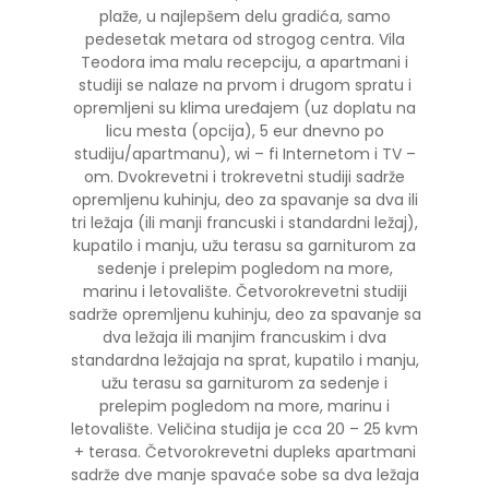
plaže, u najlepšem delu gradića, samo
pedesetak metara od strogog centra. Vila
Teodora ima malu recepciju, a apartmani i
studiji se nalaze na prvom i drugom spratu i
opremljeni su klima uređajem (uz doplatu na
licu mesta (opcija), 5 eur dnevno po
studiju/apartmanu), wi – fi Internetom i TV –
om. Dvokrevetni i trokrevetni studiji sadrže
opremljenu kuhinju, deo za spavanje sa dva ili
tri ležaja (ili manji francuski i standardni ležaj),
kupatilo i manju, užu terasu sa garniturom za
sedenje i prelepim pogledom na more,
marinu i letovalište. Četvorokrevetni studiji
sadrže opremljenu kuhinju, deo za spavanje sa
dva ležaja ili manjim francuskim i dva
standardna ležajaja na sprat, kupatilo i manju,
užu terasu sa garniturom za sedenje i
prelepim pogledom na more, marinu i
letovalište. Veličina studija je cca 20 – 25 kvm
+ terasa. Četvorokrevetni dupleks apartmani
sadrže dve manje spavaće sobe sa dva ležaja