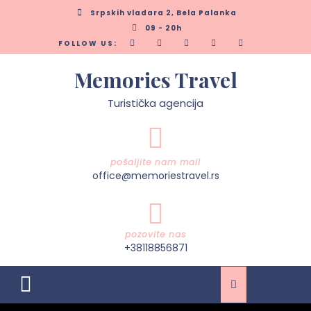
Skip
Srpskih vladara 2, Bela Palanka
to
09 - 20h
content
FOLLOW US:
Memories Travel
Turistička agencija
pošaljite nam mail
office@memoriestravel.rs
pozovite nas
+38118856871
Open