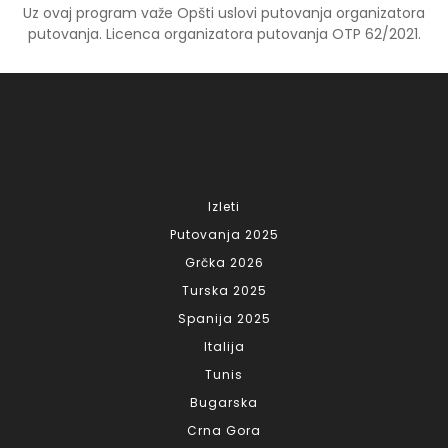
Uz ovaj program važe Opšti uslovi putovanja organizatora
putovanja. Licenca organizatora putovanja OTP 62/2021.
Izleti
Putovanja 2025
Grčka 2026
Turska 2025
Spanija 2025
Italija
Tunis
Bugarska
Crna Gora