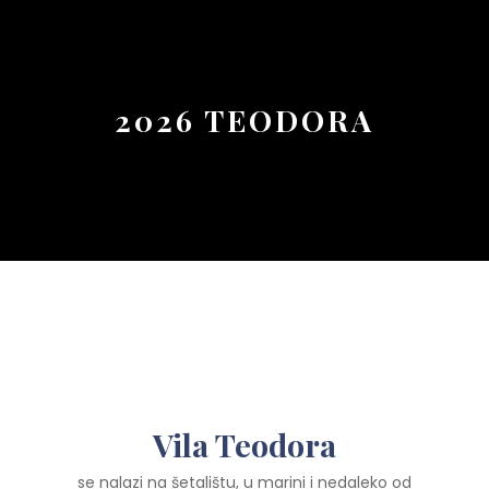
Button
2026 TEODORA
Vila Teodora
se nalazi na šetalištu, u marini i nedaleko od