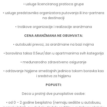
• usluge licenciranog pratioca grupe
• usluge predstavnika organizatora putovanja ili ino-partnera
na destinaciji
• troškove organizacije i realizacije aranžmana
CENA ARANŽMANA NE OBUHVATA:
• autobuski prevoz, za aranžmane na bazi najma
• boravišna taksa 0.5eur/dan u apartmanima svih kategorija
• međunarodno zdravstveno osiguranje
• održavanje higijene smeštajnih jedinica tokom boravka kao
i sredstva za higijenu
POPUSTI:
Deca u pratnji dve punoplative osobe:
• od 0 – 2 godine besplatno (nemaju sedište u autobusu,