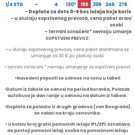
1/4 STD
–
4
130*
155
205
245
275
3
–
Doplata za dete 0-6 bez ležaja koje korist
– u slučaju sopstvenog prevoza, cena paket aranž
osobi
– termini označeni * nemaju umanjen
SOPSTVENI PREVOZ:
• u slučaju sopstvenog prevoza, cena paket aranžmana se
umanjuje za 30 € po plativoj osobi
• termini oznaceni * nemaju umanjenje za sopstveni prevoz
•Navedeni popusti se odnose na cenu u tabeli
•
Datum iz tabele se odnosi na period boravka. Polazak
autobusa je dan ranije u odnosu na datum iz tabele.
•
Doplata za polaske iz drugih gradova (van Beograda)
se nalazi na kraju cenovnika.
• U koloni broj gratis pomoćnih ležaja 1PL/2PL ozna
č
ava
da postoji pomoćni ležaj; osoba na pomoćnom ležaju