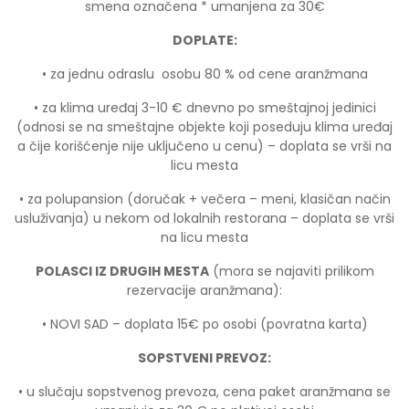
smena označena * umanjena za 30€
DOPLATE:
• za jednu odraslu osobu 80 % od cene aranžmana
• za klima uređaj 3-10 € dnevno po smeštajnoj jedinici
(odnosi se na smeštajne objekte koji poseduju klima uređaj
a čije korišćenje nije uključeno u cenu) – doplata se vrši na
licu mesta
• za polupansion (doručak + večera – meni, klasičan način
usluživanja) u nekom od lokalnih restorana – doplata se vrši
na licu mesta
POLASCI IZ DRUGIH MESTA
(mora se najaviti prilikom
rezervacije aranžmana):
• NOVI SAD – doplata 15€ po osobi (povratna karta)
SOPSTVENI PREVOZ:
• u slučaju sopstvenog prevoza, cena paket aranžmana se