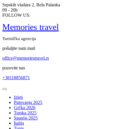
Skip
Srpskih vladara 2, Bela Palanka
to
09 - 20h
content
FOLLOW US:
Memories travel
Turistička agencija
pošaljite nam mail
office@memoriestravel.rs
pozovite nas
+38118856871
Open
Button
Izleti
Putovanja 2025
Grčka 2026
Turska 2025
Spanija 2025
Italija
Tunis