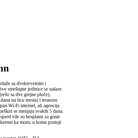
Inn
polaže sa dvokrevetnim i
Sve smeštajne jedinice se nalaze
rešo sa dve grejne ploče),
danu na licu mesta) i terasom.
an Wi-Fi internet, ali agencija
i peškiri se menjaju svakih 5 dana.
spred vile su besplatni za goste
 okrenut ka moru, u kome postoji