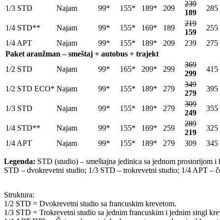
239
1/3 STD
Najam
99*
155*
189*
209
285
189
219
1/4 STD**
Najam
99*
155*
169*
189
255
159
1/4 APT
Najam
99*
155*
189*
209
239
275
Paket aranžman – smeštaj + autobus + trajekt
369
1/2 STD
Najam
99*
165*
209*
299
415
299
349
1/2 STD ECO*
Najam
99*
155*
189*
279
395
279
309
1/3 STD
Najam
99*
155*
189*
279
355
249
289
1/4 STD**
Najam
99*
155*
169*
259
325
219
1/4 APT
Najam
99*
155*
189*
279
309
345
Legenda:
STD (studio) – smeštajna jedinica sa jednom prostorijom i k
STD – dvokrevetni studio; 1/3 STD – trokrevetni studio; 1/4 APT – č
Struktura:
1/2 STD = Dvokrevetni studio sa francuskim krevetom.
1/3 STD = Trokrevetni studio sa jednim francuskim i jednim singl kr