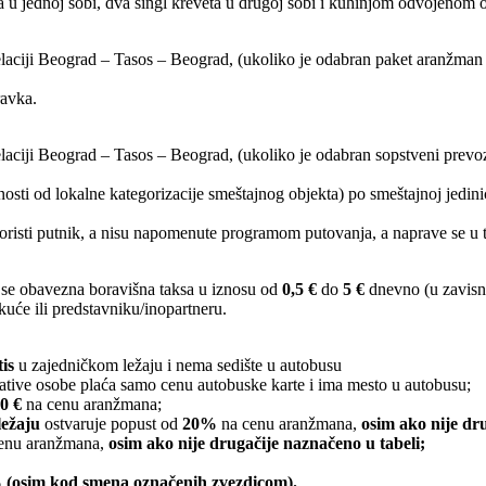
u jednoj sobi, dva singl kreveta u drugoj sobi i kuhinjom odvojenom 
relaciji Beograd – Tasos – Beograd, (ukoliko je odabran paket aranžma
ravka.
elaciji Beograd – Tasos – Beograd, (ukoliko je odabran sopstveni prevo
sti od lokalne kategorizacije smeštajnog objekta) po smeštajnoj jedini
 koristi putnik, a nisu napomenute programom putovanja, a naprave se u to
se obavezna boravišna taksa u iznosu od
0,5 €
do
5 €
dnevno (u zavisno
 kuće ili predstavniku/inopartneru.
tis
u zajedničkom ležaju i nema sedište u autobusu
ative osobe plaća samo cenu autobuske karte i ima mesto u autobusu;
0 €
na cenu aranžmana;
ežaju
ostvaruje popust od
20%
na cenu aranžmana,
osim ako nije dr
enu aranžmana,
osim ako nije drugačije naznačeno u tabeli;
 (osim kod smena označenih zvezdicom).