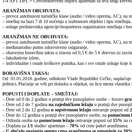
1/4 APT DPL = Četvorokrevetni duplex apartman sa dva singl kreveta 
ARANŽMAN OBUHVATA:
– prevoz autobusom turističke klase (audio / video oprema, AC), na 
– smeštaj na bazi 7 ili 10 noćenja u izabranom objektu i tipu smeštaja,
– usluge predstavnika agencije/inopartnera organizatora smeštaja i bo
ARANŽMAN NE OBUHVATA:
– prevoz autobusom turističke klase (audio / video oprema, AC), na r
– međunarodno putno zdravstveno osiguranje,
– obaveznu boravišnu taksu u iznosu od 0,5 € do 5 € dnevno (u zavisno
– fakultativne izlete,
– individualne i ostale troškove putnika, kao i sve ostale usluge koje
BORAVIŠNA TAKSA:
Od 01.01.2018. godine, odlukom Vlade Republike Grčke, naplaćuje 
jedinici
.
Plaćanje se vrši pri dolasku u objekat, na licu mesta vlasniku
POPUSTI I DOPLATE – SMEŠTAJ:
– Dete od 0 do 2 godine u pratnji dve punoplative osobe – boravi
gra
– Dete od 2 do 7 godina
na zajedničkom ležaju
u pratnji dve punopl
– Dete od 2 do 12 godina
u sopstvenom ležaju
ostvaruje popust od
2
– Dete do 12 godina u pratnji dve punoplative osobe, na
pomoćnom l
– Odrasla osoba na
pomoćnom ležaju
ostvaruje popust od
15%
na c
– Doplata za
1/1
studio/ apartman –
70%
od cene paket aranžmana;
–
U slučaju spajanja smena cena aranžmana se umanjuje za 10%