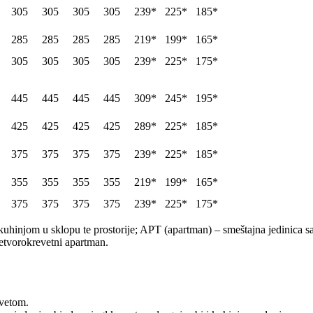
305
305
305
305
239*
225*
185*
285
285
285
285
219*
199*
165*
305
305
305
305
239*
225*
175*
445
445
445
445
309*
245*
195*
425
425
425
425
289*
225*
185*
375
375
375
375
239*
225*
185*
355
355
355
355
219*
199*
165*
375
375
375
375
239*
225*
175*
uhinjom u sklopu te prostorije; APT (apartman) – smeštajna jedinica sa
etvorokrevetni apartman.
evetom.