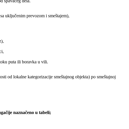
od spavaćeg dela.
n sa uključenim prevozom i smeštajem),
z),
ci,
ku puta ili boravka u vili.
sti od lokalne kategorizacije smeštajnog objekta) po smeštajnoj
ugačije naznačeno u tabeli;