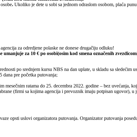
) osobe
.
Ukoliko je dete u sobi sa jednom odraslom osobom, plaća pun
 agencija za odredjene polaske ne donese drugačiju odluku!
e umanjuje za 10 € po osobi
(osim kod smena označenih zvezdicom
vvrednosti po srednjem kursu NBS na dan uplate, u skladu sa sledećim u
15 dana pre početka putovanja;
im mesečnim ratama do 25. decembra 2022. godine – bez uvećanja, koj
zabrane (firmi sa kojima agencija i prevoznik imaju potpisan ugovor),
aze opsti uslovi organizatora putovanja. Organizator putovanja posed