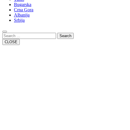
Bugarska
Crna Gora
Albanija
Srbija
Close
Button
Search
CLOSE