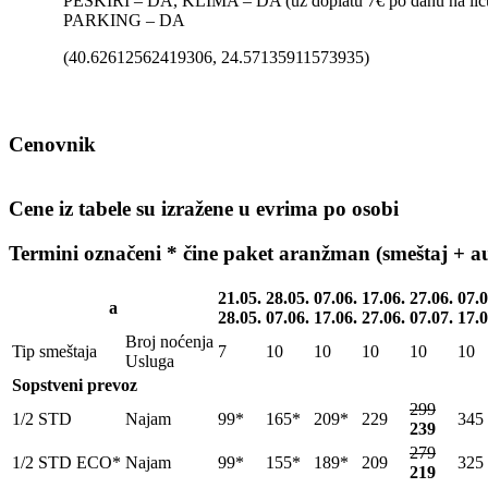
PEŠKIRI – DA, KLIMA – DA (uz doplatu 7€ po danu na licu
PARKING – DA
(40.62612562419306, 24.57135911573935)
Cenovnik
Cene iz tabele su izražene u evrima po osobi
Termini označeni * čine paket aranžman (smeštaj + au
21.05.
28.05.
07.06.
17.06.
27.06.
07.0
a
28.05.
07.06.
17.06.
27.06.
07.07.
17.0
Broj noćenja
Tip smeštaja
7
10
10
10
10
10
Usluga
Sopstveni prevoz
299
1/2 STD
Najam
99*
165*
209*
229
345
239
279
1/2 STD ECO*
Najam
99*
155*
189*
209
325
219