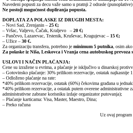
Navedeni popusti za decu važe samo u pratnji 2 odrasle (punoplative
Ne postoji mogućnost dupliranja popusta.
DOPLATA ZA POLASKE IZ DRUGIH MESTA:
– Novi Sad, Zrenjanin –
25
€;
– Vršac, Valjevo, Čačak, Kraljevo –
20 €;
– Pančevo, Lazarevac, Trstenik, Kruševac, Kragujevac –
15 €;
– Užice –
30 €.
Za organizaciju transfera, potrebno je
minimum 5 putnika
, osim ako
Za polaske iz Niša, Leskovca i Vranja cena autobuskog prevoza s
USLOVI I NAČIN PLAĆANJA:
Cene su izražene u evrima, a plaćanje je isključivo u dinarskoj proti
– Gotovinsko plaćanje: 30% prilikom rezervacije, ostatak najkasnije 
– Odloženo plaćanje na rate:
*40% prilikom rezervacije, ostatak (60%) čekovima građana u jednak
*40% prilikom rezervacije, a ostatak putem overene administrativne 
administrativne zabrane korisniku izdaje organizator putovanja);
– Plaćanje karticama: Visa, Master, Maestro, Dina;
– Preko računa
Uz ovaj program v