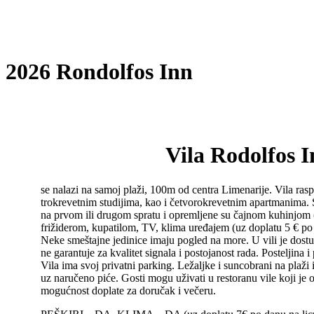
2026 Rondolfos Inn
Vila Rodolfos 
se nalazi na samoj plaži, 100m od centra Limenarije. Vila ras
trokrevetnim studijima, kao i četvorokrevetnim apartmanima. 
na prvom ili drugom spratu i opremljene su čajnom kuhinjom (
frižiderom, kupatilom, TV, klima uređajem (uz doplatu 5 € po 
Neke smeštajne jedinice imaju pogled na more. U vili je dostup
ne garantuje za kvalitet signala i postojanost rada. Posteljina 
Vila ima svoj privatni parking. Ležaljke i suncobrani na plaži i
uz naručeno piće. Gosti mogu uživati u restoranu vile koji je
mogućnost doplate za doručak i večeru.