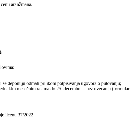
u cenu aranžmana.
)
.
slovima:
i se deponuju odmah prilikom potpisivanja ugovora o putovanju;
 u jednakim mesečnim ratama do 25. decembra – bez uvećanja (formular
uje licenu 37/2022