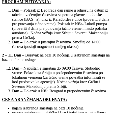
PROGRAM PUTOVANJA:
Dan –
Polazak iz Beograda dan ranije u odnosu na datum iz
tabele u večernjim časovima sa perona glavne autobuske
stanice (BAS –a), ulaz iz Karađorđeve ulice (proveriti 3 dana
pre putovanja tačno vreme). Polazak iz Niša- Lukoil pumpa
(proveriti 3 dana pre putovanja tačno vreme i mesto polaska
autobusa) . Noćna vožnja kroz Srbiju i Severnu Makedoniju
prema Grčkoj.
Dan –
Dolazak u jutarnjim časovima. Smeštaj od 14:00
časova (postoji mogućnost ranijeg ulaska).
2 – 11. Dan –
Boravak na bazi 10 noćenja u izabranom smeštaju na
bazi odabrane usluge.
Dan –
Napuštanje smeštaja do 09:00 časova. Slobodno
vreme. Polazak za Srbiju u poslepodnevnim časovima po
lokalnom vremenu (za tačno vreme povratka informisati se
kod predstavnika agencije). Noćna vožnja kroz Grčku i
Severnu Makedoniju prema Srbiji.
Dan
– Dolazak u Niš i Beograd u prepodnevnim časovima.
CENA ARANŽMANA OBUHVATA:
najam izabranog smeštaja na bazi 10 noćenja
prevoz autobusom turističke klase i trajektom na relacijama