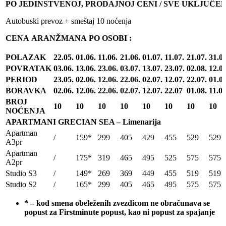
PO JEDINSTVENOJ, PRODAJNOJ CENI / SVE UKLJUĈE
Autobuski prevoz + smeštaj 10 noćenja
CENA
ARANŽMANA
PO
OSOBI
:
POLAZAK
22.05.
01.06.
11.06.
21.06.
01.07.
11.07.
21.07.
31.07
POVRATAK
03.06.
13.06.
23.06.
03.07.
13.07.
23.07.
02.08.
12.08
PERIOD
23.05.
02.06.
12.06.
22.06.
02.07.
12.07.
22.07.
01.08
BORAVKA
02.06.
12.06.
22.06.
02.07.
12.07.
22.07
01.08.
11.08
BROJ
10
10
10
10
10
10
10
10
NOĆENJA
APARTMANI GRECIAN SEA – Limenarija
Apartman
/
159*
299
405
429
455
529
529
A3pr
Apartman
/
175*
319
465
495
525
575
575
A2pr
Studio S3
/
149*
269
369
449
455
519
519
Studio S2
/
165*
299
405
465
495
575
575
* – kod smena obeleženih zvezdicom ne obračunava se
popust za Firstminute popust, kao ni popust za spajanje