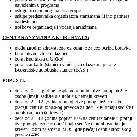
navedenim u programu
usluge licenciranog pratioca grupe
usluge predstavnika organizatora aranžmana ili ino-partnera
na destinaciji
troškove organizacije i vođenja aranžmana
CENA ARANŽMANA NE OBUHVATA:
međunarodno zdravstveno osiguranje za ceo period boravka
fakultativne izlete i ulaznice
boravišnu taksu u Grčkoj
peronsku kartu (stanični vaučer) za ulazak na perone
Beogradske autobuske stanice (BAS )
POPUSTI:
deca od 0 – 2 godine besplatno u pratnji dve punoplatežne
osobe (imaju sedište u autobusu, nemaju krevet)
deca od 2 – 12 godina u pratnji dve punoplatežne osobe
plaćaju cenu autobuskog prevoza za decu 70€ (imaju sedište u
autobusu, nemaju krevet)
deca od 2 – 12 godina popust 30% na cenu iz tabele u pratnji
dve punoplatežne osobe ( imaju sedište u autobusu, imaju
krevet ), osim za smenu 23.05. gde plaćaju cenu autobuskog
prevoza 40€