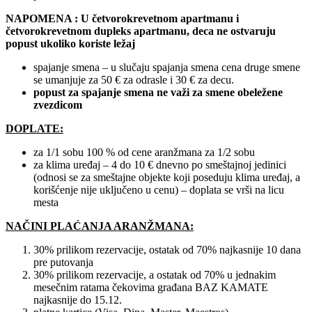
NAPOMENA :
U četvorokrevetnom apartmanu i
četvorokrevetnom dupleks apartmanu, deca ne ostvaruju
popust ukoliko koriste ležaj
spajanje smena – u slučaju spajanja smena cena druge smene
se umanjuje za 50 € za odrasle i 30 € za decu.
popust za spajanje smena ne važi za smene obeležene
zvezdicom
DOPLATE:
za 1/1 sobu 100 % od cene aranžmana za 1/2 sobu
za klima uređaj – 4 do 10 € dnevno po smeštajnoj jedinici
(odnosi se za smeštajne objekte koji poseduju klima uređaj, a
korišćenje nije uključeno u cenu) – doplata se vrši na licu
mesta
NAČINI PLAĆANJA ARANŽMANA:
30% prilikom rezervacije, ostatak od 70% najkasnije 10 dana
pre putovanja
30% prilikom rezervacije, a ostatak od 70% u jednakim
mesečnim ratama čekovima građana BAZ KAMATE
najkasnije do 15.12.