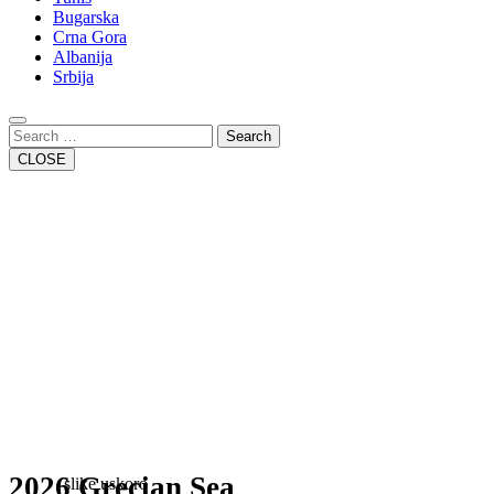
Bugarska
Crna Gora
Albanija
Srbija
Close
Button
Search
CLOSE
2026 Grecian Sea
slike uskoro