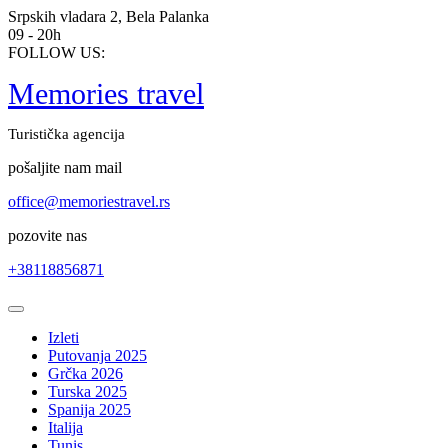
Skip
Srpskih vladara 2, Bela Palanka
to
09 - 20h
content
FOLLOW US:
Memories travel
Turistička agencija
pošaljite nam mail
office@memoriestravel.rs
pozovite nas
+38118856871
Open
Button
Izleti
Putovanja 2025
Grčka 2026
Turska 2025
Spanija 2025
Italija
Tunis