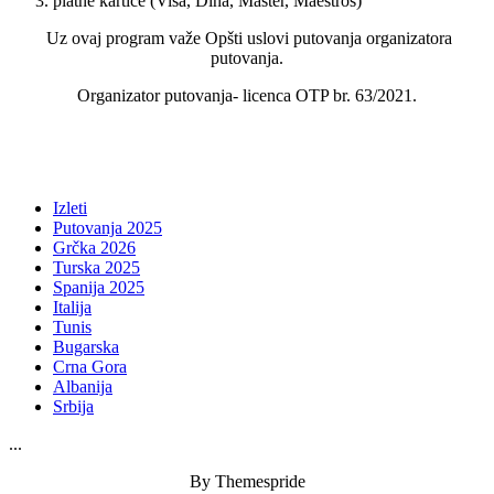
platne kartice (Visa, Dina, Master, Maestros)
Uz ovaj program važe Opšti uslovi putovanja organizatora
putovanja.
Organizator putovanja- licenca OTP br. 63/2021.
Izleti
Putovanja 2025
Grčka 2026
Turska 2025
Spanija 2025
Italija
Tunis
Bugarska
Crna Gora
Albanija
Srbija
...
By Themespride