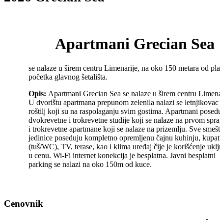
Apartmani Grecian Sea
se nalaze u širem centru Limenarije, na oko 150 metara od pla
početka glavnog šetališta.
Opis:
Apartmani Grecian Sea se nalaze u širem centru Limena
U dvorištu apartmana prepunom zelenila nalazi se letnjikovac 
roštilj koji su na raspolaganju svim gostima. Apartmani posed
dvokrevetne i trokrevetne studije koji se nalaze na prvom spr
i trokrevetne apartmane koji se nalaze na prizemlju. Sve smeš
jedinice poseduju kompletno opremljenu čajnu kuhinju, kupat
(tuš/WC), TV, terase, kao i klima uređaj čije je korišćenje ukl
u cenu. Wi-Fi internet konekcija je besplatna. Javni besplatni
parking se nalazi na oko 150m od kuce.
Cenovnik