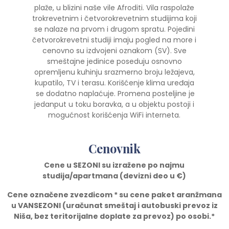
plaže, u blizini naše vile Afroditi. Vila raspolaže
trokrevetnim i četvorokrevetnim studijima koji
se nalaze na prvom i drugom spratu. Pojedini
četvorokrevetni studiji imaju pogled na more i
cenovno su izdvojeni oznakom (SV). Sve
smeštajne jedinice poseduju osnovno
opremljenu kuhinju srazmerno broju ležajeva,
kupatilo, TV i terasu. Korišćenje klima uređaja
se dodatno naplaćuje. Promena posteljine je
jedanput u toku boravka, a u objektu postoji i
mogućnost korišćenja WiFi interneta.
Cenovnik
Cene u SEZONI su izražene po najmu
studija/apartmana (devizni deo u
€)
Cene ozna
č
ene zvezdicom * su cene paket aranžmana
u VANSEZONI (ura
č
unat smeštaj i autobuski prevoz iz
Niša, bez teritorijalne doplate za prevoz) po osobi.*