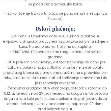
se plaća cena autobuske karte.
– Za korišćenje 1/2 kao 1/1 plaća se puna cena smeštaja (za
2 osobe).
Uslovi plaćanja:
Sve cene u tabelama date su u eurima, a plative su
isključivo u dinarskoj protivvrednosti po zvaničnom srednjem
kursu Narodne banke Srbije na dan uplate.
– FIRST MINUTE ponude se ne mogu plaćati čekovima
građana.
– 30% prilikom prijavljivanja, ostatak najkasnije 20 dana pre
datuma polaska na put. Ukoliko stranke ne izvrše uplatu
preostalog iznosa do pune cene aranžmana u predviđenom
roku, smatra se da su odustali od korišćenja aranžmana i da
je rezervacija otkazana.
– Čekovima gradjana: 30% akontacija, ostatak u ratama do
15.12. uz uvećanje od 2% po mesecu na ukupan iznos ostatka
duga za rate koje počinju posle polaska na put (naknada za
obradu čekova). Čekovi se deponuju najkasnije 20 dana
pred polazak na put.