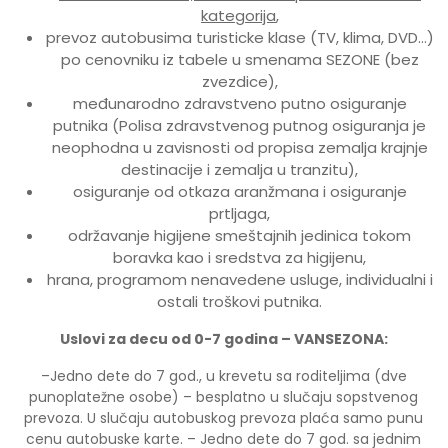
kategorija
,
prevoz autobusima turisticke klase (TV, klima, DVD…)
po cenovniku iz tabele u smenama SEZONE (bez
zvezdice),
međunarodno zdravstveno putno osiguranje
putnika (Polisa zdravstvenog putnog osiguranja je
neophodna u zavisnosti od propisa zemalja krajnje
destinacije i zemalja u tranzitu),
osiguranje od otkaza aranžmana i osiguranje
prtljaga,
održavanje higijene smeštajnih jedinica tokom
boravka kao i sredstva za higijenu,
hrana, programom nenavedene usluge, individualni i
ostali troškovi putnika.
Uslovi za decu od 0-7 godina – VANSEZONA:
–Jedno dete do 7 god., u krevetu sa roditeljima (dve
punoplatežne osobe) – besplatno u slučaju sopstvenog
prevoza. U slučaju autobuskog prevoza plaća samo punu
cenu autobuske karte. – Jedno dete do 7 god. sa jednim