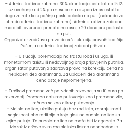
– Administrativna zabrana: 30% akontacija, ostatak do 15.12.
uz uvećanje od 2% po mesecu na ukupan iznos ostatka
duga za rate koje počinju posle polaska na put (naknada za
obradu administrativne zabrane). Administrativna zabrana
mora biti overena i predata najkasnije 20 dana pre poslaska
na put.
Organizator zadržava pravo da vrši selekciju pravnih lica čija
Rešenja o administrativnoj zabrani prihvata.
– U slučaju poremaćaja na tržištu roba i usluga, ili
monetarnom tržištu ili nedovoljnog broja prijavljenih putnika,
organizator putovanja zadržava pravo na korekciju cena na
neplaćeni deo aranžmana. Za uplaćeni deo aranžmana
cena ostaje nepromenjena.
– Troškovi promene već potvđenih rezevacija su 10 eura po
rezervaciji. Promena datuma putovanja, kao i promena vile,
računa se kao otkaz putovanja.
– Maloletna lica, ukoliko putuju bez roditelja, moraju imati
saglasnost oba roditelja a koje glasi na punoletno lice sa
kojim putuje. To punoletno lice ne može biti iz agencije. Za
izlazak iz države svim maloletnim licima neophodna je