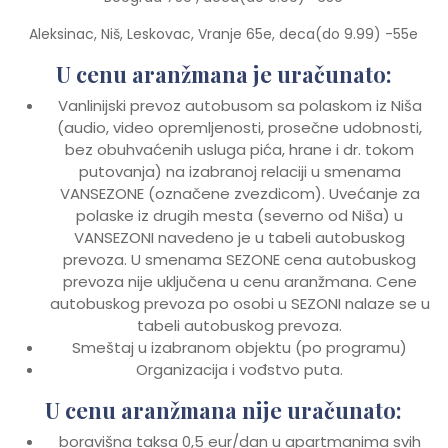
Aleksinac, Niš, Leskovac, Vranje 65e, deca(do 9.99) -55e
U cenu aranžmana je uračunato:
Vanlinijski prevoz autobusom sa polaskom iz Niša
(audio, video opremljenosti, prosečne udobnosti,
bez obuhvaćenih usluga pića, hrane i dr. tokom
putovanja) na izabranoj relaciji u smenama
VANSEZONE (označene zvezdicom). Uvećanje za
polaske iz drugih mesta (severno od Niša) u
VANSEZONI navedeno je u tabeli autobuskog
prevoza. U smenama SEZONE cena autobuskog
prevoza nije uključena u cenu aranžmana. Cene
autobuskog prevoza po osobi u SEZONI nalaze se u
tabeli autobuskog prevoza.
Smeštaj u izabranom objektu (po programu)
Organizacija i vođstvo puta.
U cenu aranžmana nije uračunato:
boravišna taksa 0,5 eur/dan u apartmanima svih