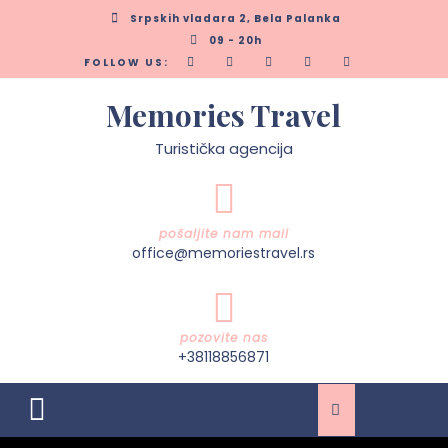
Skip
Srpskih vladara 2, Bela Palanka
to
09 - 20h
content
FOLLOW US:
Memories Travel
Turistička agencija
pošaljite nam mail
office@memoriestravel.rs
pozovite nas
+38118856871
Open