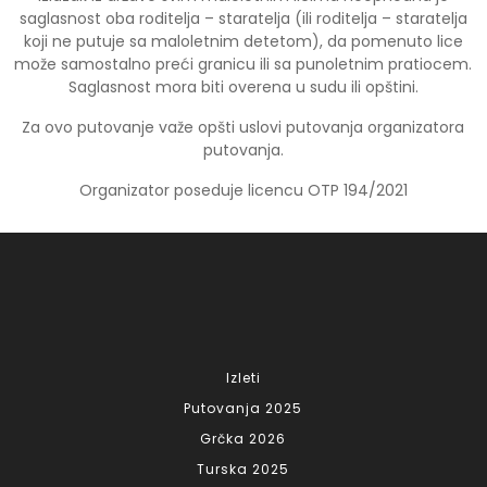
saglasnost oba roditelja – staratelja (ili roditelja – staratelja
koji ne putuje sa maloletnim detetom), da pomenuto lice
može samostalno preći granicu ili sa punoletnim pratiocem.
Saglasnost mora biti overena u sudu ili opštini.
Za ovo putovanje važe opšti uslovi putovanja organizatora
putovanja.
Organizator poseduje licencu OTP 194/2021
Izleti
Putovanja 2025
Grčka 2026
Turska 2025