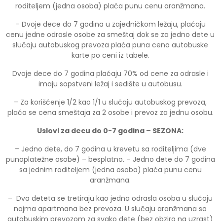
roditeljem (jedna osoba) plaća punu cenu aranžmana.
– Dvoje dece do 7 godina u zajedničkom ležaju, plaćaju
cenu jedne odrasle osobe za smeštaj dok se za jedno dete u
slučaju autobuskog prevoza plaća puna cena autobuske
karte po ceni iz tabele.
Dvoje dece do 7 godina plaćaju 70% od cene za odrasle i
imaju sopstveni ležaj i sedište u autobusu.
– Za korišćenje 1/2 kao 1/1 u slučaju autobuskog prevoza,
plaća se cena smeštaja za 2 osobe i prevoz za jednu osobu.
Uslovi za decu do 0-7 godina – SEZONA:
– Jedno dete, do 7 godina u krevetu sa roditeljima (dve
punoplatežne osobe) – besplatno. – Jedno dete do 7 godina
sa jednim roditeljem (jedna osoba) plaća punu cenu
aranžmana.
– Dva deteta se tretiraju kao jedna odrasla osoba u slučaju
najma apartmana bez prevoza. U slučaju aranžmana sa
autobuskim prevozom za svako dete (bez obzira na uzrast)