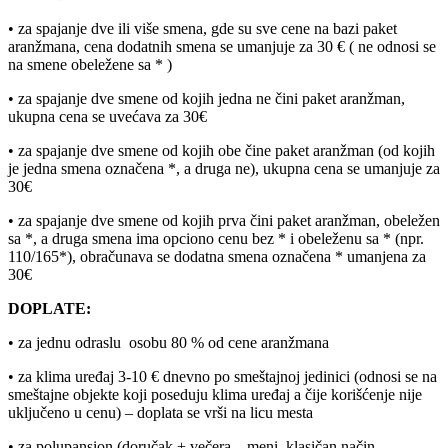
• za spajanje dve ili više smena, gde su sve cene na bazi paket
aranžmana, cena dodatnih smena se umanjuje za 30 € ( ne odnosi se
na smene obeležene sa * )
• za spajanje dve smene od kojih jedna ne čini paket aranžman,
ukupna cena se uvećava za 30€
• za spajanje dve smene od kojih obe čine paket aranžman (od kojih
je jedna smena označena *, a druga ne), ukupna cena se umanjuje za
30€
• za spajanje dve smene od kojih prva čini paket aranžman, obeležen
sa *, a druga smena ima opciono cenu bez * i obeleženu sa * (npr.
110/165*), obračunava se dodatna smena označena * umanjena za
30€
DOPLATE:
• za jednu odraslu osobu 80 % od cene aranžmana
• za klima uređaj 3-10 € dnevno po smeštajnoj jedinici (odnosi se na
smeštajne objekte koji poseduju klima uređaj a čije korišćenje nije
uključeno u cenu) – doplata se vrši na licu mesta
• za polupansion (doručak + večera – meni, klasičan način