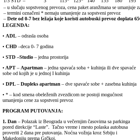
1/3 STD
–
3
115*
125*
140
155
180
195
– u slučaju sopstvenog prevoza, cena paket aranžmana se umanjuje za
– termini označeni * nemaju umanjenje za sopstveni prevoz
–
Dete od 0-7 bez ležaja koje koristi autobuski prevoz doplata 65
LEGENDA:
•
ADL
– odrasla osoba
•
CHD
–deca 0- 7 godina
•
STD –
Studio
– jedna prostorija
•
APT
–
Apartman
– jedna spavaća soba + kuhinja ili dve spavaće
sobe od kojih je u jednoj I kuhinja
•
DPL
–
Dupleks apartman
– dve spavaće sobe + zasebna kuhinja
• * – kod smena obeleženih zvezdicom ne postoji mogućnost
umanjenja cene za sopstveni prevoz
PROGRAM PUTOVANJA:
1. Dan
– Polazak iz Beograda u večernjim časovima sa parkinga
pored direkcije “Laste”. Tačno vreme i mesto polaska autobusa
proveriti 2 dana pre putovanja. Noćna vožnja kroz Srbiju i
Makedoniju prema Grčkoj.