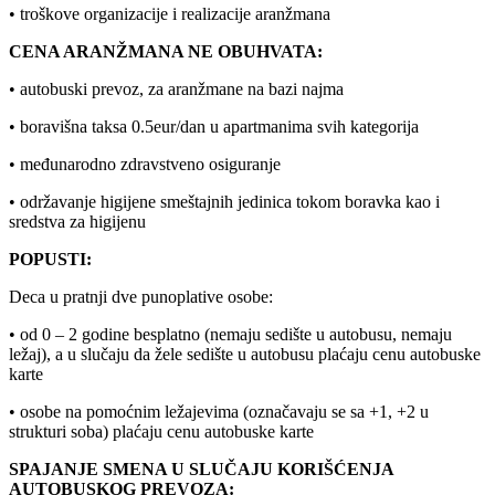
• troškove organizacije i realizacije aranžmana
CENA ARANŽMANA NE OBUHVATA:
• autobuski prevoz, za aranžmane na bazi najma
• boravišna taksa 0.5eur/dan u apartmanima svih kategorija
• međunarodno zdravstveno osiguranje
• održavanje higijene smeštajnih jedinica tokom boravka kao i
sredstva za higijenu
POPUSTI:
Deca u pratnji dve punoplative osobe:
• od 0 – 2 godine besplatno (nemaju sedište u autobusu, nemaju
ležaj), a u slučaju da žele sedište u autobusu plaćaju cenu autobuske
karte
• osobe na pomoćnim ležajevima (označavaju se sa +1, +2 u
strukturi soba) plaćaju cenu autobuske karte
SPAJANJE SMENA U SLUČAJU KORIŠĆENJA
AUTOBUSKOG PREVOZA: