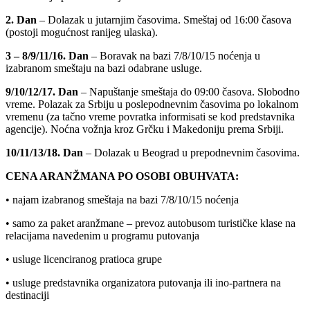
2. Dan
– Dolazak u jutarnjim časovima. Smeštaj od 16:00 časova
(postoji mogućnost ranijeg ulaska).
3 – 8/9/11/16. Dan
– Boravak na bazi 7/8/10/15 noćenja u
izabranom smeštaju na bazi odabrane usluge.
9/10/12/17. Dan
– Napuštanje smeštaja do 09:00 časova. Slobodno
vreme. Polazak za Srbiju u poslepodnevnim časovima po lokalnom
vremenu (za tačno vreme povratka informisati se kod predstavnika
agencije). Noćna vožnja kroz Grčku i Makedoniju prema Srbiji.
10/11/13/18. Dan
– Dolazak u Beograd u prepodnevnim časovima.
CENA ARANŽMANA PO OSOBI OBUHVATA:
• najam izabranog smeštaja na bazi 7/8/10/15 noćenja
• samo za paket aranžmane – prevoz autobusom turističke klase na
relacijama navedenim u programu putovanja
• usluge licenciranog pratioca grupe
• usluge predstavnika organizatora putovanja ili ino-partnera na
destinaciji