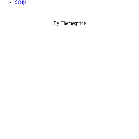
Srbija
...
By Themespride