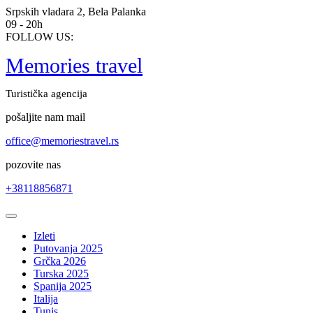
Skip
Srpskih vladara 2, Bela Palanka
to
09 - 20h
content
FOLLOW US:
Memories travel
Turistička agencija
pošaljite nam mail
office@memoriestravel.rs
pozovite nas
+38118856871
Open
Button
Izleti
Putovanja 2025
Grčka 2026
Turska 2025
Spanija 2025
Italija
Tunis