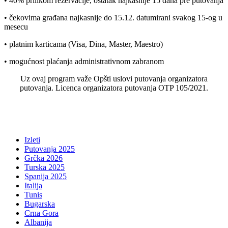
• 40% prilikom rezervacije, ostatak najkasnije 15 dana pre putovanja
• čekovima građana najkasnije do 15.12. datumirani svakog 15-og u
mesecu
• platnim karticama (Visa, Dina, Master, Maestro)
• mogućnost plaćanja administrativnom zabranom
Uz ovaj program važe Opšti uslovi putovanja organizatora
putovanja. Licenca organizatora putovanja OTP 105/2021.
Izleti
Putovanja 2025
Grčka 2026
Turska 2025
Spanija 2025
Italija
Tunis
Bugarska
Crna Gora
Albanija