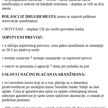
usluživanja) u nekom od lokalnih restorana – doplata se vrši na licu
mesta
POLASCI IZ DRUGIH MESTA
(mora se najaviti prilikom
rezervacije aranžmana):
• NOVI SAD – doplata 15€ po osobi (povratna karta)
SOPSTVENI PREVOZ:
• u slučaju sopstvenog prevoza, cena paket aranžmana se umanjuje
za 30 € po plativoj osobi
• termini oznaceni * nemaju umanjenje za sopstveni prevoz
• vaucer se preuzima u agenciji 7 dana pre polaska na put
USLOVI I NAČINI PLAĆANJA ARANŽMANA:
• svi navedeni iznosi koji su u eur, plaćaju se u dinarskoj
protivvrednosti po srednjem kursu Narodne banke Srbije
na dan
uplate. Cena je garantovana samo za uplatu celokupnog iznosa,
odnosno garantovan je samo iznos uplaćene akontacije, a ostatak je
podložan promeni.