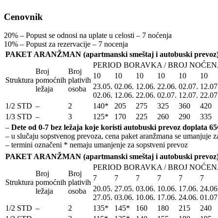
Cenovnik
20% – Popust se odnosi na uplate u celosti – 7 noćenja
10% – Popust za rezervacije – 7 nocenja
PAKET ARANŽMAN (apartmanski smeštaj i autobuski prevoz
PERIOD BORAVKA / BROJ NOĆEN
Broj
Broj
10
10
10
10
10
10
Struktura
pomoćnih
plativih
23.05.
02.06.
12.06.
22.06.
02.07.
12.07
ležaja
osoba
02.06.
12.06.
22.06.
02.07.
12.07.
22.07
1/2 STD
–
2
140*
205
275
325
360
420
1/3 STD
–
3
125*
170
225
260
290
335
–
Dete od 0-7 bez ležaja koje koristi autobuski prevoz doplata 65
– u slučaju sopstvenog prevoza, cena paket aranžmana se umanjuje za
– termini označeni * nemaju umanjenje za sopstveni prevoz
PAKET ARANŽMAN (apartmanski smeštaj i autobuski prevoz
PERIOD BORAVKA / BROJ NOĆEN
Broj
Broj
7
7
7
7
7
7
Struktura
pomoćnih
plativih
20.05.
27.05.
03.06.
10.06.
17.06.
24.06
ležaja
osoba
27.05.
03.06.
10.06.
17.06.
24.06.
01.07
1/2 STD
–
2
135*
145*
160
180
215
240