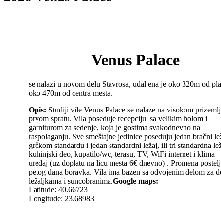
Venus Palace
se nalazi u novom delu Stavrosa, udaljena je oko 320m od pla
oko 470m od centra mesta.
Opis:
Studiji vile Venus Palace se nalaze na visokom prizemlj
prvom spratu. Vila poseduje recepciju, sa velikim holom i
garniturom za sedenje, koja je gostima svakodnevno na
raspolaganju. Sve smeštajne jedinice poseduju jedan bračni le
grčkom standardu i jedan standardni ležaj, ili tri standardna lež
kuhinjski deo, kupatilo/wc, terasu, TV, WiFi internet i klima
uređaj (uz doplatu na licu mesta 6€ dnevno) . Promena postelj
petog dana boravka. Vila ima bazen sa odvojenim delom za 
ležaljkama i suncobranima.
Google maps:
Latitude: 40.66723
Longitude: 23.68983