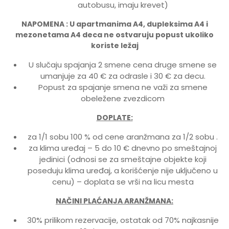
autobusu, imaju krevet)
NAPOMENA : U apartmanima A4, dupleksima A4 i
mezonetama A4 deca ne ostvaruju popust ukoliko
koriste ležaj
U slučaju spajanja 2 smene cena druge smene se
umanjuje za 40 € za odrasle i 30 € za decu.
Popust za spajanje smena ne važi za smene
obeležene zvezdicom
DOPLATE:
za 1/1 sobu 100 % od cene aranžmana za 1/2 sobu .
za klima uređaj – 5 do 10 € dnevno po smeštajnoj
jedinici (odnosi se za smeštajne objekte koji
poseduju klima uređaj, a korišćenje nije uključeno u
cenu) – doplata se vrši na licu mesta
NAČINI PLAĆANJA ARANŽMANA:
30% prilikom rezervacije, ostatak od 70% najkasnije