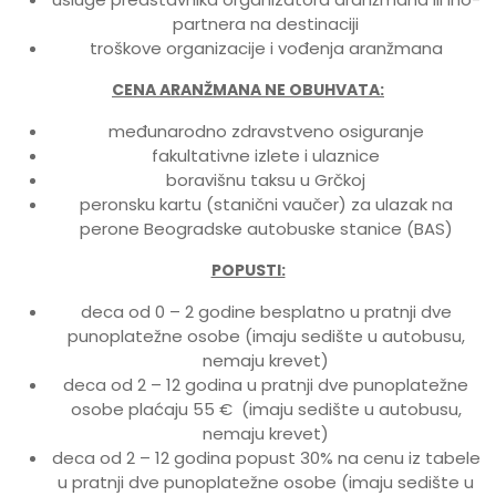
partnera na destinaciji
troškove organizacije i vođenja aranžmana
CENA ARANŽMANA NE OBUHVATA:
međunarodno zdravstveno osiguranje
fakultativne izlete i ulaznice
boravišnu taksu u Grčkoj
peronsku kartu (stanični vaučer) za ulazak na
perone Beogradske autobuske stanice (BAS)
POPUSTI:
deca od 0 – 2 godine besplatno u pratnji dve
punoplatežne osobe (imaju sedište u autobusu,
nemaju krevet)
deca od 2 – 12 godina u pratnji dve punoplatežne
osobe plaćaju 55 € (imaju sedište u autobusu,
nemaju krevet)
deca od 2 – 12 godina popust 30% na cenu iz tabele
u pratnji dve punoplatežne osobe (imaju sedište u