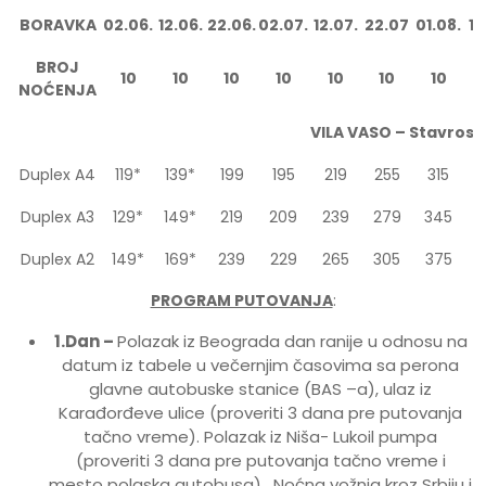
BORAVKA
02.06.
12.06.
22.06.
02.07.
12.07.
22.07
01.08.
11
BROJ
10
10
10
10
10
10
10
NOĆENJA
VILA VASO – Stavros
Duplex A4
119*
139*
199
195
219
255
315
3
Duplex A3
129*
149*
219
209
239
279
345
3
Duplex A2
149*
169*
239
229
265
305
375
3
PROGRAM PUTOVANJA
:
1.Dan –
Polazak iz Beograda dan ranije u odnosu na
datum iz tabele u večernjim časovima sa perona
glavne autobuske stanice (BAS –a), ulaz iz
Karađorđeve ulice (proveriti 3 dana pre putovanja
tačno vreme). Polazak iz Niša- Lukoil pumpa
(proveriti 3 dana pre putovanja tačno vreme i
mesto polaska autobusa) . Noćna vožnja kroz Srbiju i