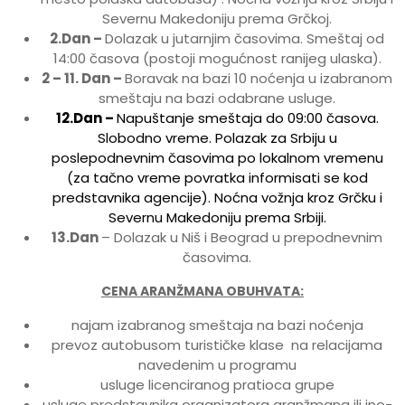
Severnu Makedoniju prema Grčkoj.
2.Dan –
Dolazak u jutarnjim časovima. Smeštaj od
14:00 časova (postoji mogućnost ranijeg ulaska).
2 – 11. Dan –
Boravak na bazi 10 noćenja u izabranom
smeštaju na bazi odabrane usluge.
12.Dan –
Napuštanje smeštaja do 09:00 časova.
Slobodno vreme. Polazak za Srbiju u
poslepodnevnim časovima po lokalnom vremenu
(za tačno vreme povratka informisati se kod
predstavnika agencije). Noćna vožnja kroz Grčku i
Severnu Makedoniju prema Srbiji.
13.Dan
– Dolazak u Niš i Beograd u prepodnevnim
časovima.
CENA ARANŽMANA OBUHVATA:
najam izabranog smeštaja na bazi noćenja
prevoz autobusom turističke klase na relacijama
navedenim u programu
usluge licenciranog pratioca grupe
usluge predstavnika organizatora aranžmana ili ino-