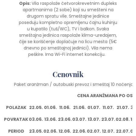
Opis:
Vila raspolaže četvorokrevetnim dupleks
apartmanima (2 sobe) koji su smešteni na
drugom spratu vile. Smeštajne jedinice
poseduju kompletno opremljenu čajnu kuhinju
u kupatilo (tuš/WC), TV i balkon. Svaka
smeštajna jedinica raspolaže klima-uređajem,
čije se korišćenje doplaćuje na licu mesta (5€
dnevno po smeštajnoj jedinici). Vila nema
peškire. Ima Wi-Fi internet konekciju.
Cenovnik
Paket aranžman / autobuski prevoz i smeštaj 10 noćenja 
CENA ARANŽMANA PO OSOB
POLAZAK
22.05.
01.06.
11.06.
21.06.
01.07.
11.07.
21.07.
31
POVRATAK
03.06.
13.06.
23.06.
03.07.
13.07.
23.07.
02.08.
12
PERIOD
23.05.
02.06.
12.06.
22.06.
02.07.
12.07.
22.07.
01