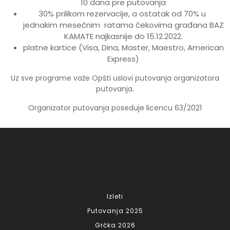
10 dana pre putovanja
30% prilikom rezervacije, a ostatak od 70% u
jednakim mesečnim ratama čekovima građana BAZ
KAMATE najkasnije do 15.12.2022.
platne kartice (Visa, Dina, Master, Maestro, American
Express)
Uz sve programe važe Opšti uslovi putovanja organizatora
putovanja.
Organizator putovanja poseduje licencu 63/2021
Izleti
Putovanja 2025
Grčka 2026