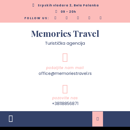
Skip
Srpskih vladara 2, Bela Palanka
to
09 - 20h
content
FOLLOW US:
Memories Travel
Turistička agencija
pošaljite nam mail
office@memoriestravel.rs
pozovite nas
+38118856871
Open