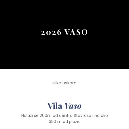
Button
2026 VASO
slike uskoro
Vila
Vaso
Nalazi se 200m od centra Stavrosa i na oko
350 m od plaže.