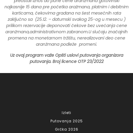
preostali iznos do pune cene aranžmana gotovinski
najkasnije 15 dana pre početka aražmana, platnim i debitnim
karticama, čekovima građana na
šest
mesečnih rata
zaključno sa (25.12. – datumski svakog 25-og u mesecu )
prilikom rezervacije deponovati čekove
bez uvećanja cene
aranžmana,administrativnom zabranom.U slučaju značajnih
promena na monetarnom tržištu, nerealizovani deo cene
aranžmana podleže promeni.
Uz ovaj program važe Opšti uslovi putovanja organizora
putovanja.
Broj licence OTP 23/2022
Izleti
Putovanja 2025
Grčka 2026