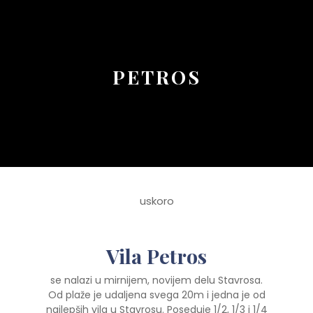
Button
PETROS
uskoro
Vila Petros
se nalazi u mirnijem, novijem delu Stavrosa.
Od plaže je udaljena svega 20m i jedna je od
najlepših vila u Stavrosu. Poseduje 1/2, 1/3 i 1/4