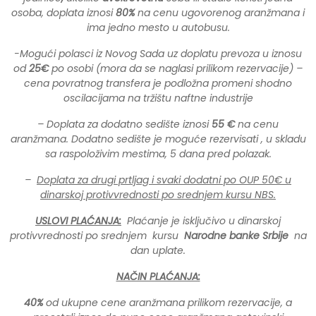
osoba, doplata iznosi
80%
na cenu ugovorenog aranžmana i
ima jedno mesto u autobusu.
-Mogući polasci iz Novog Sada uz doplatu prevoza u iznosu
od
25€
po osobi (mora da se naglasi prilikom rezervacije) –
cena povratnog transfera je podložna promeni shodno
oscilacijama na tržištu naftne industrije
– Doplata za dodatno sedište iznosi
55 €
na cenu
aranžmana. Dodatno sedište je moguće rezervisati , u skladu
sa raspoloživim mestima, 5 dana pred polazak.
–
Doplata za drugi prtljag i svaki dodatni po OUP 50€ u
dinarskoj protivvrednosti po srednjem kursu NBS.
USLOVI PLAĆANJA:
Plaćanje je isključivo u dinarskoj
protivvrednosti po srednjem kursu
Narodne banke Srbije
na
dan uplate.
NAČIN PLAĆANJA:
40%
od ukupne cene aranžmana prilikom rezervacije, a