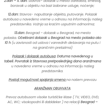
2.dan – 11. dan:
Stavros– dolazak u mesto odredišta, smeštaj,
boravak u objektu na bazi izabrane usluge, noćenje;
12.dan:
Stavros- napuštanje objekta, putovanje. Polazak
autobusa u navedeno vreme u odnosu na informaciju našeg
predstavnika. Vožnja sa kraćim usputnim odmorima;
13.dan:
Beograd – dolazak u Beograd, na mesto
polaska.
Očekivani dolazak u Beograd na mesto polaska oko
10 h
(u zavisnosti od uslova i vanrednih dešavanja na putu i
na graničnim prelazima)
Polazak i dolazak autobusa
: Datuma navedenog u
tabeli
.
Povratak iz Stavrosa pretposlednjeg dana aranžmana
u navedeno vreme u odnosu na informaciju našeg
predstavnika.
Postoji mogućnost spajanja smena
na našem prevozu
ARANŽMAN OBUHVATA
:
Prevoz autobusom visoke turističke klase ( TV, VIDEO, DVD,
AC, WC; visokopodni ili dabldeker ) na relaciji
Beograd –