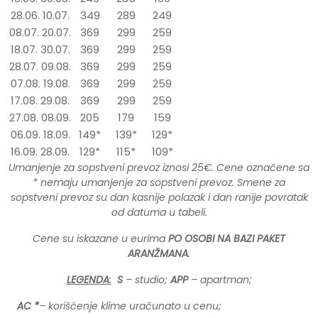
28.06. 10.07.
349
289
249
08.07. 20.07.
369
299
259
18.07. 30.07.
369
299
259
28.07. 09.08.
369
299
259
07.08. 19.08.
369
299
259
17.08. 29.08.
369
299
259
27.08. 08.09.
205
179
159
06.09. 18.09.
149*
139*
129*
16.09. 28.09.
129*
115*
109*
Umanjenje za sopstveni prevoz iznosi 25€. Cene označene sa
* nemaju umanjenje za sopstveni prevoz. Smene za
sopstveni prevoz su dan kasnije polazak i dan ranije povratak
od datuma u tabeli.
Cene su iskazane u eurima
PO OSOBI NA BAZI PAKET
ARANŽMANA
.
LEGENDA
:
S
– studio;
APP
– apartman;
AC *
– korišćenje klime uračunato u cenu;