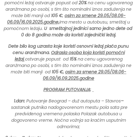
pomoćni ležaj ostvaruje popust od
20%
na cenu ugovorenog
aranžmana po osobi, s tim što nominalni iznos zaduženja ne
može biti manji od
105 €
,
osim za smene 29.05/08.06-
06.09/16.09.2025.godine,
ima mesto u autobusu, smeštaj u
pomoćnom ležaju.
U smeštajnoj jedinici samo jedno dete od
0 do 8 godina može da koristi zajednički ležaj.
Dete bilo kog uzrasta koje koristi osnovni ležaj plaća punu
cenu aranžmana.
Odrasla osoba koja koristi pomoćni
ležaj
ostvaruje popust od
15%
na cenu ugovorenog
aranžmana po osobi, s tim što nominalni iznos zaduženja ne
može biti manji od
105 €,
osim za smene 29.05/08.06-
06.09/16.09.2025.godine
PROGRAM PUTOVANJA
:
1.dan:
Putovanje Beograd – duž autoputa – Stavros
–
sastanak putnika nadogovorenom mestu pola sata pre
predviđenog vremena polaska Polazak autobusa u
dogovoreno vreme. Noćna vožnja sa kraćim usputnim
odmorima;