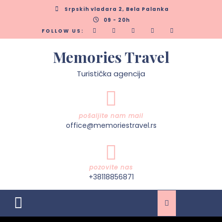
Skip
Srpskih vladara 2, Bela Palanka
to
09 - 20h
content
FOLLOW US:
Memories Travel
Turistička agencija
pošaljite nam mail
office@memoriestravel.rs
pozovite nas
+38118856871
Open