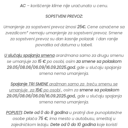
AC
– korišćenje klime nije uračunato u cenu.
SOPSTVENI PREVOZ:
Umanjenje za sopstveni prevoz iznosi
25€.
Cene označene sa
zvezdicom* nemaju umanjenje za sopstveni prevoz. Smene
za sopstveni prevoz su dan kasnije polazak i dan ranije
povratka od datuma u tabeli.
U slučaju spajanja smena
aranžmana samo za drugu smenu
se umanjuje za
15 €
po osobi, osim
za smene sa polaskom
29.05/08.06/06.09/16.09.2025.god.
gde u slučaju spajanja
smena nema umanjenja.
Spajanje TRI SMENE
aražman samo za treću smenu se
umanjuje za
15€
po osobi ,
osim za
smene sa polaskom
29.05/08.06/06.09/16.09.2025.god.
, gde u slučaju spajanja
smena nema umanjenja.
POPUSTI
: Dete od 0 do 8 godina
u pratnji dve punoplatežne
osobe plaća
75 €
, ima mesto u autobusu, smeštaj u
zajedničkom ležaju.
Dete od 0 do
10 godina
koje koristi