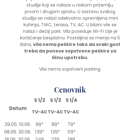
studije koji se nalaze u niskom prizemlju,
prvom i drugom spratu. U sastavu svakog
studija se nalazi adekvatno opremljena mini
kuhinja, TWC, terasa, TV, AC. U blizini vile se
nalazi i dečiji park. Vila poseduje Wi-Fi čije je
korišćenje besplatno. Posteljina se menja na 5
dana,
vila nema peškire tako da svaki gost
treba da ponese sopstvene peškire za
ličnu upotrebu.
Vila nema sopstveni parking.
Cenovnik
S 1/2
S 1/3
S 1/4
Datum
TV-AC
TV-AC
TV-AC
29.05. 10.06.
99*
89*
79*
08.06. 20.06.
139*
129*
119*
18.06. 30.06.
249
235
199