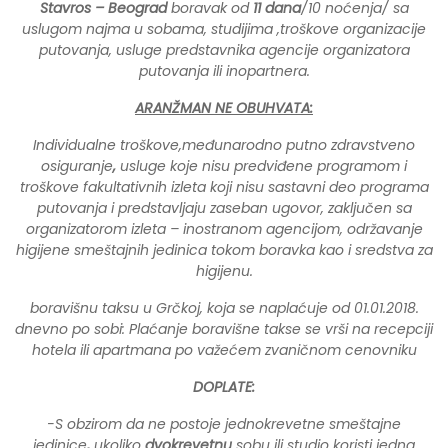
Stavros – Beograd
boravak od
11 dana
/10 noćenja/ sa
uslugom najma u sobama, studijima ,troškove organizacije
putovanja, usluge predstavnika agencije organizatora
putovanja ili inopartnera.
ARANŽMAN NE OBUHVATA:
Individualne troškove,međunarodno putno zdravstveno
osiguranje
,
usluge koje nisu predviđene programom i
troškove fakultativnih izleta koji nisu sastavni deo programa
putovanja i predstavljaju zaseban ugovor, zaključen sa
organizatorom izleta – inostranom agencijom,
održavanje
higijene smeštajnih jedinica tokom boravka kao i sredstva za
higijenu.
boravišnu taksu u Grčkoj, koja se naplaćuje od 01.01.2018.
dnevno po sobi: Plaćanje boravišne takse se vrši na recepciji
hotela ili apartmana po važećem zvaničnom cenovniku
DOPLATE:
-S obzirom da ne postoje jednokrevetne smeštajne
jedinice
,
ukoliko
dvokrevetnu
sobu ili studio koristi jedna