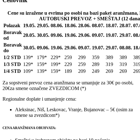
Cenovnik
Cene su izražene u evrima po osobi na bazi paket aranž
AUTOBUSKI PREVOZ + SMEŠTAJ (12 dana/1
Polazak
19.05.
29.05.
08.06.
18.06.
28.06.
08.07.
18.07.
28.07.
07.
Boravak
20.05.
30.05.
09.06.
19.06.
29.06.
09.07.
19.07.
29.07.
08.
od
Boravak
30.05.
09.06.
19.06.
29.06.
09.07.
19.07.
29.07.
08.08.
18.
do
1/2 STD
139*
179*
229*
259
299
359
389
389
38
1/3 STD
129*
159*
199*
229
259
289
319
319
31
1/4 STD
109*
139*
159*
189
209
249
269
269
26
Za sopstveni prevoz cena aranžmana se umanjuje za 30€ po osobi,
20€za smene označene ZVEZDICOM (*)
Regionalne doplate i umanjenje cena:
Aleksinac, Niš, Leskovac, Vranje, Bujanovac – 5€ (osim za
smene sa zvezdicom*)
CENA ARANŽMANA OBUHVATA: