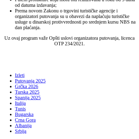
od datuma izdavanja;
Prema novom Zakonu o trgovini turističke agencije i
organizatori putovanja su u obavezi da naplaćuju turističke
usluge u dinarskoj protivvrednosti po srednjem kursu NBS na
dan plaćanja.
Uz ovaj program važe Opšti uslovi organizatora putovanja, licenca
OTP 234/2021.
Izleti
Putovanja 2025
Grčka 2026
Turska 2025
Spanija 2025
Italija
Tunis
Bugarska
Crna Gora
Albanija
Srbija