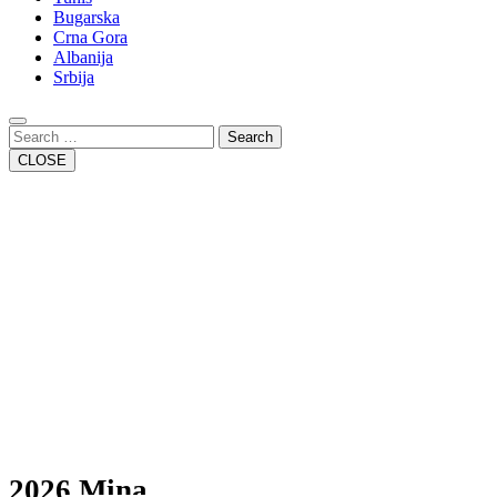
Bugarska
Crna Gora
Albanija
Srbija
Close
Button
Search
CLOSE
2026 Mina