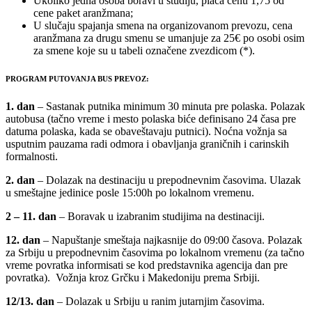
Ukoliko jedna osoba boravi u studiju, plaća cenu 1,75 od
cene paket aranžmana;
U slučaju spajanja smena na organizovanom prevozu, cena
aranžmana za drugu smenu se umanjuje za 25€ po osobi osim
za smene koje su u tabeli označene zvezdicom (*).
PROGRAM PUTOVANJA BUS PREVOZ:
1. dan
– Sastanak putnika minimum 30 minuta pre polaska. Polazak
autobusa (tačno vreme i mesto polaska biće definisano 24 časa pre
datuma polaska, kada se obaveštavaju putnici). Noćna vožnja sa
usputnim pauzama radi odmora i obavljanja graničnih i carinskih
formalnosti.
2. dan
– Dolazak na destinaciju u prepodnevnim časovima. Ulazak
u smeštajne jedinice posle 15:00h po lokalnom vremenu.
2 – 11.
dan
– Boravak u izabranim studijima na destinaciji.
12. dan
– Napuštanje smeštaja najkasnije do 09:00 časova. Polazak
za Srbiju u prepodnevnim časovima po lokalnom vremenu (za tačno
vreme povratka informisati se kod predstavnika agencija dan pre
povratka). Vožnja kroz Grčku i Makedoniju prema Srbiji.
12/13.
dan
– Dolazak u Srbiju u ranim jutarnjim časovima.