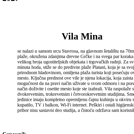
Vila Mina
se nalazi u samom srcu Stavrosa, na glavnom šetalištu na 70
plaže, okružena zdanjima drevne Grčke i na svega par koraka
velikog broja ugostiteljskih objekata i trgovačkih radnji. Za s
minuta hoda, stiže se do predivne plaže Platani, koja je sa sv
prirodnom hladovinom, omiljena plaža turista koji posećuju o
mesto. Ključna prednost ove vile je njena lokacija, koja zaista
mogućnost da na pravi način uživate u svom odmoru i na prav
način doživite i osetite mesto koje ste izabrali. Vila raspolaže 
dvokrevetnim, trokrevetnim i četvorokrevetnim studijima. Sm
jedinice imaju kompletno opremljenu čajnu kuhinju u okviru 
kupatilo, TV i balkon, Wi-Fi internet. Peškiri i ostali higijensk
pribor nisu sastavni deo studija, a čistoću održava sam korisni