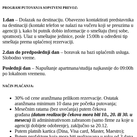
PROGRAM PUTOVANJA SOPSTVENI PREVOZ:
1.dan
– Dolazak na destinaciju. Obavezno kontaktirati predstavnika
na destinaciji (kontakt telefon se nalazi na vučeru koji se preuzima u
agenciji ), kako bi putnik dobio informacije o smeštaju (broj sobe,
spratnost). Ulaz u smeštajne jedinice, posle 15:00h u određeni tip
smeštaja prema uplaćenoj rezervaciji.
2.dan do predposlednji dan
– boravak na bazi uplaćenih usluga.
Slobodno vreme.
Poslednji dan
– Napuštanje apartmana/studija najkasnije do 09:00h
po lokalnom vremenu.
NAČIN PLAĆANJA:
30% od cene aranžmana prilikom rezervacije. Ostatak
aranžmana minimum 10 dana pre početka putovanja;
Mesečnim ratama (bez uvećanja) putem čekova
građana
(datum realizacije čekova mora biti 10., 20. ili 30. u
mesecu)
ili administrativnom zabranom (samo firme za koje u
agenciji dobijete odobrenje), zaključno sa 20.12.
Putem platnih kartica (Dina, Visa card, Master, Maestro);
Putem profakture koja mora biti realizovana u roku od 3 dana