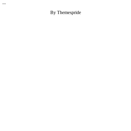
...
By Themespride