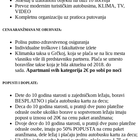
Smeštaj u izabranom objektu na bazi 10 noćenja
Prevoz modernim turističkim autobusima, KLIMA, TV,
VIDEO
Kompletnu organizaciju uz pratioca putovanja
CENA ARANŽMANA NE OBUHVATA:
Polisu putno-zdravstvenog osiguranja
Individualne troškove i fakultativne izlete
Klimatska taksa u Grčkoj, koja se plaća se na licu mesta
vlasniku vile ili predstavniku partnera. Plaća se umesto
boravišne takse koja je bila aktuelna od 2018. do
sada.
Apartmani svih kategorija 2€ po sobi po noći
POPUSTI I DOPLATE:
Dete do 10 godina starosti u zajedničkom ležaju, boravi
BESPLATNO i plaća autobusku kartu za decu;
Deca do 10 godina starosti, u pratnji dve puno platežne
odrasle osobe ukoliko borave u sopstvenom ležaju imaju
popust u iznosu od 20€ na cenu paket aranžmana;
Dvoje dece do 10 godina starosti, u pratnji dve puno platežne
odrasle osobe, imaju po 50% POPUSTA na cenu paket
aranžmana, dele ležaj i plaćaju jednu autobusku kartu za decu;