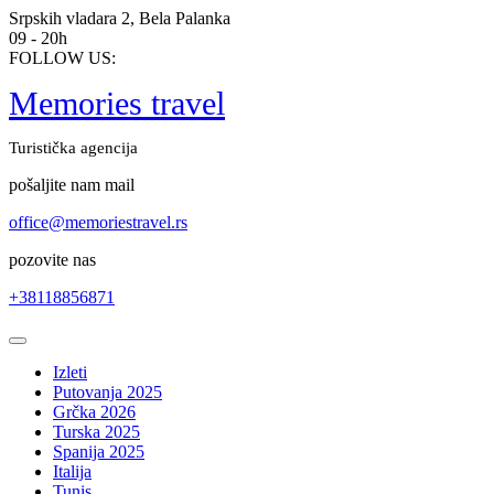
Skip
Srpskih vladara 2, Bela Palanka
to
09 - 20h
content
FOLLOW US:
Memories travel
Turistička agencija
pošaljite nam mail
office@memoriestravel.rs
pozovite nas
+38118856871
Open
Button
Izleti
Putovanja 2025
Grčka 2026
Turska 2025
Spanija 2025
Italija
Tunis