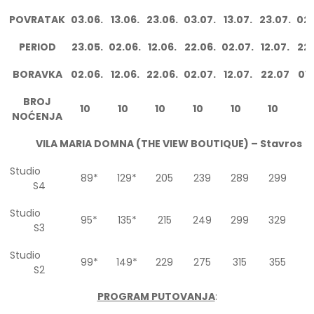
POVRATAK
03.06.
13.06.
23.06.
03.07.
13.07.
23.07.
02.
PERIOD
23.05.
02.06.
12.06.
22.06.
02.07.
12.07.
22.
BORAVKA
02.06.
12.06.
22.06.
02.07.
12.07.
22.07
01.
BROJ
10
10
10
10
10
10
1
NOĆENJA
VILA MARIA DOMNA (THE VIEW BOUTIQUE) – Stavros
Studio
89*
129*
205
239
289
299
3
S4
Studio
95*
135*
215
249
299
329
3
S3
Studio
99*
149*
229
275
315
355
4
S2
PROGRAM PUTOVANJA
: