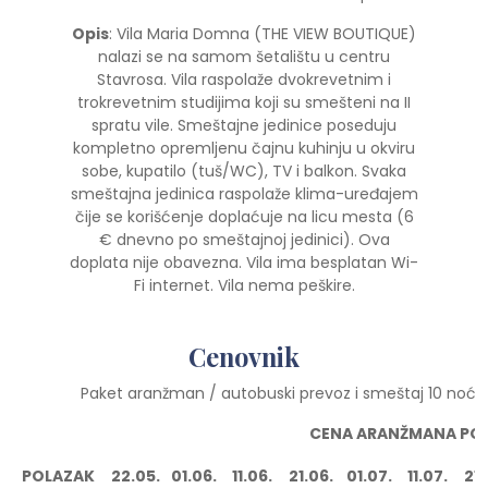
Opis
: Vila Maria Domna (THE VIEW BOUTIQUE)
nalazi se na samom šetalištu u centru
Stavrosa. Vila raspolaže dvokrevetnim i
trokrevetnim studijima koji su smešteni na II
spratu vile. Smeštajne jedinice poseduju
kompletno opremljenu čajnu kuhinju u okviru
sobe, kupatilo (tuš/WC), TV i balkon. Svaka
smeštajna jedinica raspolaže klima-uređajem
čije se korišćenje doplaćuje na licu mesta (6
€ dnevno po smeštajnoj jedinici). Ova
doplata nije obavezna. Vila ima besplatan Wi-
Fi internet. Vila nema peškire.
Cenovnik
Paket aranžman / autobuski prevoz i smeštaj 10 noće
CENA ARANŽMANA PO O
POLAZAK
22.05.
01.06.
11.06.
21.06.
01.07.
11.07.
21.