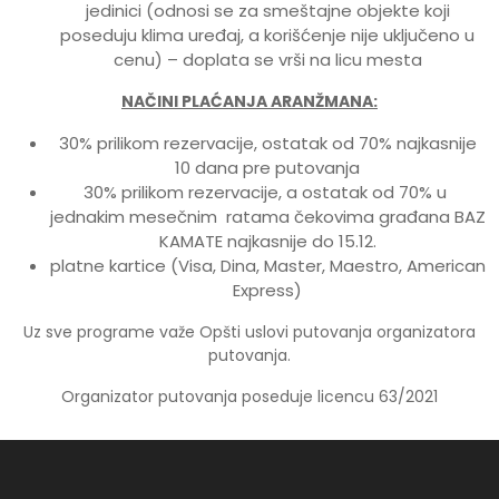
jedinici (odnosi se za smeštajne objekte koji
poseduju klima uređaj, a korišćenje nije uključeno u
cenu) – doplata se vrši na licu mesta
NAČINI PLAĆANJA ARANŽMANA:
30% prilikom rezervacije, ostatak od 70% najkasnije
10 dana pre putovanja
30% prilikom rezervacije, a ostatak od 70% u
jednakim mesečnim ratama čekovima građana BAZ
KAMATE najkasnije do 15.12.
platne kartice (Visa, Dina, Master, Maestro, American
Express)
Uz sve programe važe Opšti uslovi putovanja organizatora
putovanja.
Organizator putovanja poseduje licencu 63/2021