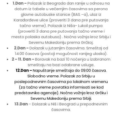
1.Dan –
Polazak iz Beograda dan ranije u odnosu na
datum iz tabele u večernjim časovima sa perona
glavne autobuske stanice (BAS –a), ulaz iz
Karađorđeve ulice (proveriti 3 dana pre putovanja
tačno vreme). Polazak iz Niša- Lukoil pumpa
(proveriti 3 dana pre putovanja tačno vreme i
mesto polaska autobusa) . Noćna vožnja kroz Srbiju i
Severnu Makedoniju prema Grčkoj.
2.Dan –
Dolazak u jutarnjim časovima. Smeštaj od
14:00 časova (postoji mogućnost ranijeg ulaska).
2 – 11. Dan –
Boravak na bazi 10 noćenja u izabranom
smeštaju na bazi odabrane usluge.
12.Dan –
Napuštanje smeštaja do 09:00 časova.
Slobodno vreme. Polazak za Srbiju u
poslepodnevnim časovima po lokalnom vremenu
(za tačno vreme povratka informisati se kod
predstavnika agencije). Noćna vožnja kroz Grčku i
Severnu Makedoniju prema Srbiji.
13.Dan
– Dolazak u Niš i Beograd u prepodnevnim
časovima.