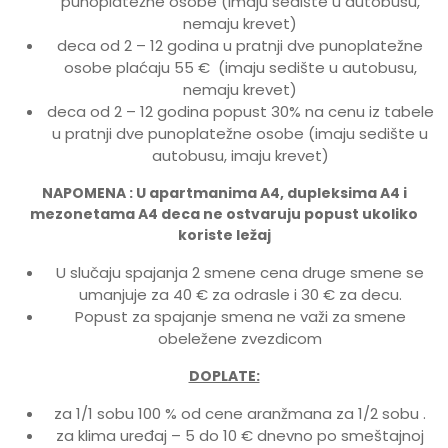
punoplatežne osobe (imaju sedište u autobusu,
nemaju krevet)
deca od 2 – 12 godina u pratnji dve punoplatežne
osobe plaćaju 55 € (imaju sedište u autobusu,
nemaju krevet)
deca od 2 – 12 godina popust 30% na cenu iz tabele
u pratnji dve punoplatežne osobe (imaju sedište u
autobusu, imaju krevet)
NAPOMENA : U apartmanima A4, dupleksima A4 i
mezonetama A4 deca ne ostvaruju popust ukoliko
koriste ležaj
U slučaju spajanja 2 smene cena druge smene se
umanjuje za 40 € za odrasle i 30 € za decu.
Popust za spajanje smena ne važi za smene
obeležene zvezdicom
DOPLATE:
za 1/1 sobu 100 % od cene aranžmana za 1/2 sobu .
za klima uređaj – 5 do 10 € dnevno po smeštajnoj