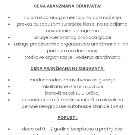
CENA ARANŽMANA OBUHVATA:
najam izabranog smeštaja na bazi noćenja
prevoz autobusom turističke klase na relacijama
navedenim u programu
usluge licenciranog pratioca grupe
usluge predstavnika organizatora aranžmana ili ino-
partnera na destinaciji
troškove organizacije i vođenja aranžmana
CENA ARANŽMANA NE OBUHVATA:
međunarodno zdravstveno osiguranje
fakultativne izlete i ulaznice
boravišnu taksu u Grčkoj
peronsku kartu (stanični vaučer) za ulazak na
perone Beogradske autobuske stanice (BAS)
POPUSTI:
deca od 0 – 2 godine besplatno u pratnji dve