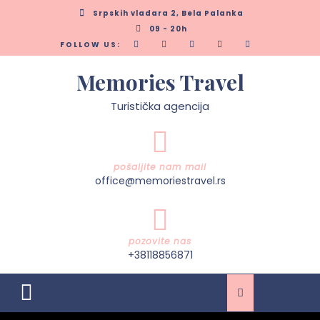
Skip
Srpskih vladara 2, Bela Palanka
to
09 - 20h
content
FOLLOW US:
Memories Travel
Turistička agencija
pošaljite nam mail
office@memoriestravel.rs
pozovite nas
+38118856871
Open