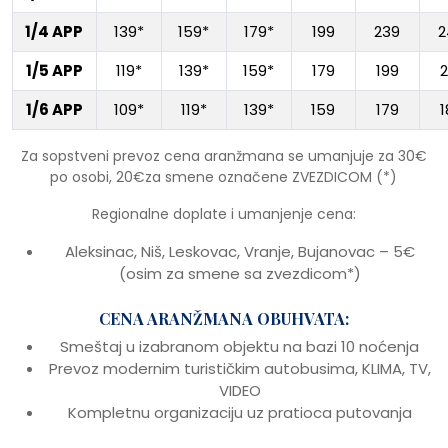
1/4 APP
139*
159*
179*
199
239
2
1/5 APP
119*
139*
159*
179
199
2
1/6 APP
109*
119*
139*
159
179
1
Za sopstveni prevoz cena aranžmana se umanjuje za 30€
po osobi, 20€za smene označene ZVEZDICOM (*)
Regionalne doplate i umanjenje cena:
Aleksinac, Niš, Leskovac, Vranje, Bujanovac – 5€
(osim za smene sa zvezdicom*)
CENA ARANŽMANA OBUHVATA:
Smeštaj u izabranom objektu na bazi 10 noćenja
Prevoz modernim turističkim autobusima, KLIMA, TV,
VIDEO
Kompletnu organizaciju uz pratioca putovanja