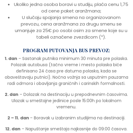
Ukoliko jedna osoba boravi u studiju, plaća cenu 1,75
od cene paket aranžmana;
U slučaju spajanja smena na organizovanom
prevozu, cena aranžmana za drugu smenu se
umanjuje za 25€ po osobi osim za smene koje su u
tabeli označene zvezdicom (*).
PROGRAM PUTOVANJA BUS PREVOZ:
1. dan
– Sastanak putnika minimum 30 minuta pre polaska.
Polazak autobusa (tačno vreme i mesto polaska biće
definisano 24 časa pre datuma polaska, kada se
obaveštavaju putnici). Noćna vožnja sa usputnim pauzama
radi odmora i obavljanja graničnih i carinskih formalnosti.
2. dan
– Dolazak na destinaciju u prepodnevnim časovima.
Ulazak u smeštajne jedinice posle 15:00h po lokalnom
vremenu.
2 – 11.
dan
– Boravak u izabranim studijima na destinaciji.
12. dan
– Napuštanje smeštaja najkasnije do 09:00 časova.