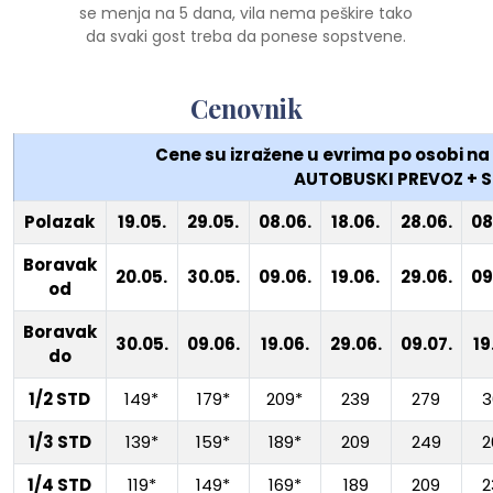
se menja na 5 dana, vila nema peškire tako
da svaki gost treba da ponese sopstvene.
Cenovnik
Cene su izražene u evrima po osobi n
AUTOBUSKI PREVOZ + S
Polazak
19.05.
29.05.
08.06.
18.06.
28.06.
08
Boravak
20.05.
30.05.
09.06.
19.06.
29.06.
09
od
Boravak
30.05.
09.06.
19.06.
29.06.
09.07.
19
do
1/2 STD
149*
179*
209*
239
279
3
1/3 STD
139*
159*
189*
209
249
2
1/4 STD
119*
149*
169*
189
209
2