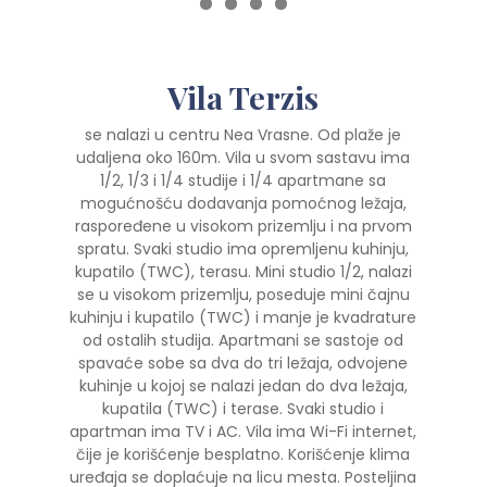
0
1
2
3
4
5
6
7
8
Vila Terzis
se nalazi u centru Nea Vrasne. Od plaže je
udaljena oko 160m. Vila u svom sastavu ima
1/2, 1/3 i 1/4 studije i 1/4 apartmane sa
mogućnošću dodavanja pomoćnog ležaja,
raspoređene u visokom prizemlju i na prvom
spratu. Svaki studio ima opremljenu kuhinju,
kupatilo (TWC), terasu. Mini studio 1/2, nalazi
se u visokom prizemlju, poseduje mini čajnu
kuhinju i kupatilo (TWC) i manje je kvadrature
od ostalih studija. Apartmani se sastoje od
spavaće sobe sa dva do tri ležaja, odvojene
kuhinje u kojoj se nalazi jedan do dva ležaja,
kupatila (TWC) i terase. Svaki studio i
apartman ima TV i AC. Vila ima Wi-Fi internet,
čije je korišćenje besplatno. Korišćenje klima
uređaja se doplaćuje na licu mesta. Posteljina