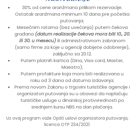
30% od cene aranžmana prilikom rezervacije.
Ostatak aranžmana minimum 10 dana pre početka
putovanja;
Mesečnim ratama (bez uvećanja) putem čekova
građana
(datum realizacije čekova mora biti 10., 20.
ili 30. u mesecu)
ili administrativnom zabranom
(samo firme za koje u agenciji dobijete odobrenje),
zaključno sa 20.12.
Putem platnih kartica (Dina, Visa card, Master,
Maestro);
Putem profakture koja mora biti realizovana u
roku od 3 dana od datuma izdavanja;
Prema novom Zakonu o trgovini turističke agencije i
organizatori putovanja su u obavezi da naplaćuju
turističke usluge u dinarskoj protivvrednosti po
srednjem kursu NBS na dan plaćanja.
Uz ovaj program važe Opšti uslovi organizatora putovanja,
licenca OTP 234/2021.