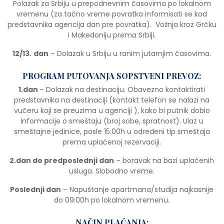
Polazak za Srbiju u prepodnevnim časovima po lokalnom
vremenu (za tačno vreme povratka informisati se kod
predstavnika agencija dan pre povratka). Vožnja kroz Grčku
i Makedoniju prema Srbiji.
12/13.
dan
– Dolazak u Srbiju u ranim jutarnjim časovima.
PROGRAM PUTOVANJA SOPSTVENI PREVOZ:
1.dan
– Dolazak na destinaciju. Obavezno kontaktirati
predstavnika na destinaciji (kontakt telefon se nalazi na
vučeru koji se preuzima u agenciji ), kako bi putnik dobio
informacije o smeštaju (broj sobe, spratnost). Ulaz u
smeštajne jedinice, posle 15:00h u određeni tip smeštaja
prema uplaćenoj rezervaciji.
2.dan do predposlednji dan
– boravak na bazi uplaćenih
usluga. Slobodno vreme.
Poslednji dan
– Napuštanje apartmana/studija najkasnije
do 09:00h po lokalnom vremenu.
NAČIN PLAĆANJA: