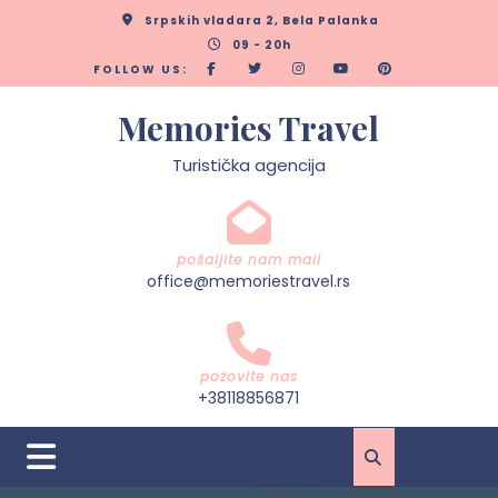
Skip
Srpskih vladara 2, Bela Palanka
to
09 - 20h
content
FOLLOW US:
Memories Travel
Turistička agencija
pošaljite nam mail
office@memoriestravel.rs
pozovite nas
+38118856871
Open