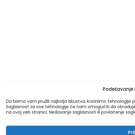
Podešavanje 
Da bismo vam pružili najbolja iskustva, koristimo tehnologije p
Saglasnost za ove tehnologije će nam omogućiti da obrađuje
na ovoj veb stranici. Nedavanje saglasnosti ili povlačenje sa
Pr