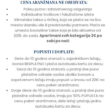
CENA ARANŽMANA NE OBUHVATA:
Polisu putno-zdravstvenog osiguranja
Individualne troškove i fakultativne izlete
Klimatska taksa u Grčkoj, koja se plaća se na licu
mesta vlasniku vile ili predstavniku partnera. Plaća se
umesto boravišne takse koja je bila aktuelna od
2018. do sada.
Apartmani svih kategorija 2€ po
sobi po noći
POPUSTI I DOPLATE:
Dete do 10 godina starosti u zajedničkom ležaju,
boravi BESPLATNO i plaća autobusku kartu za decu;
Deca do 10 godina starosti, u pratnji dve puno
platežne odrasle osobe ukoliko borave u
sopstvenom ležaju imaju popust u iznosu od 20€ na
cenu paket aranžmana;
Dvoje dece do 10 godina starosti, u pratnji dve puno
platežne odrasle osobe, imaju po 50% POPUSTA na
cenu paket aranžmana, dele ležaj i plaćaju jednu
autobusku kartu za decu;