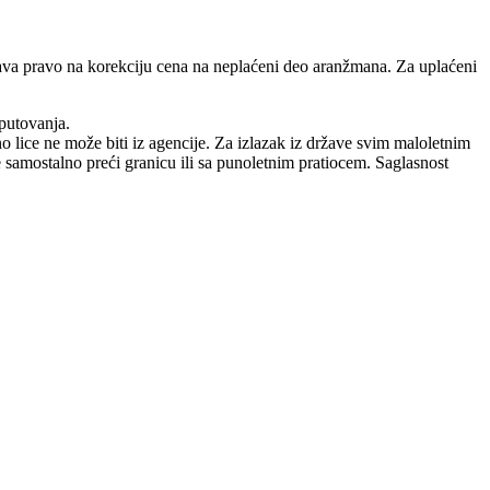
država pravo na korekciju cena na neplaćeni deo aranžmana. Za uplaćeni
putovanja.
no lice ne može biti iz agencije. Za izlazak iz države svim maloletnim
že samostalno preći granicu ili sa punoletnim pratiocem. Saglasnost