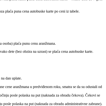
za plaća puna cena autobuske karte po ceni iz tabele.
dna osoba) plaća punu cenu aranžmana.
ako dete (bez obzira na uzrast) se plaća cena autobuske karte.
 na dan uplate.
 pune cene aranžmana u predviđenom roku, smatra se da su odustali od
očinju posle polaska na put (naknada za obradu čekova). Čekovi se
u posle polaska na put (naknada za obradu administrativne zabrane).