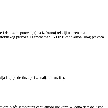
 i dr. tokom putovanja) na izabranoj relaciji u smenama
 autobuskog prevoza. U smenama SEZONE cena autobuskog prevoza
 krajnje destinacije i zemalja u tranzitu),
revoza plaća samo punu cenu autobuske karte. – Jedno dete do 7 god.