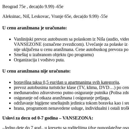
Beograd 75e , deca(do 9.99) -65e
Aleksinac, Niš, Leskovac, Vranje 65e, deca(do 9.99) -55e
U cenu aranžmana je uračunato:
Vanlinijski prevoz autobusom sa polaskom iz Niša (audio, video
VANSEZONE (označene zvezdicom). Uvećanje za polaske iz 
nije uključena u cenu aranžmana. Cene autobuskog prevoza po
Smeštaj u izabranom objektu (po programu)
Organizacija i vođstvo puta.
U cenu aranžmana nije uračunato:
boravišna taksa 0,5 eur/dan u apartmanima svih kategorija
,
prevoz autobusima turisticke klase (TV, klima, DVD…) po ce
međunarodno zdravstveno putno osiguranje putnika (Polisa zdrav
osiguranje od otkaza aranžmana i osiguranje prtljaga,
održavanje higijene smeštajnih jedinica tokom boravka kao i sre
hrana, programom nenavedene usluge, individualni i ostali troš
Uslovi za decu od 0-7 godina – VANSEZONA:
–Jedno dete do 7 god., u krevetu sa roditeljima (dve punoplatežne o