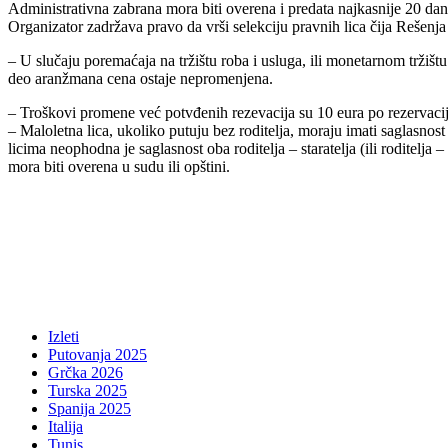
Administrativna zabrana mora biti overena i predata najkasnije 20 dan
Organizator zadržava pravo da vrši selekciju pravnih lica čija Rešenja
– U slučaju poremaćaja na tržištu roba i usluga, ili monetarnom tržiš
deo aranžmana cena ostaje nepromenjena.
– Troškovi promene već potvđenih rezevacija su 10 eura po rezervaci
– Maloletna lica, ukoliko putuju bez roditelja, moraju imati saglasnost
licima neophodna je saglasnost oba roditelja – staratelja (ili roditelj
mora biti overena u sudu ili opštini.
Izleti
Putovanja 2025
Grčka 2026
Turska 2025
Spanija 2025
Italija
Tunis