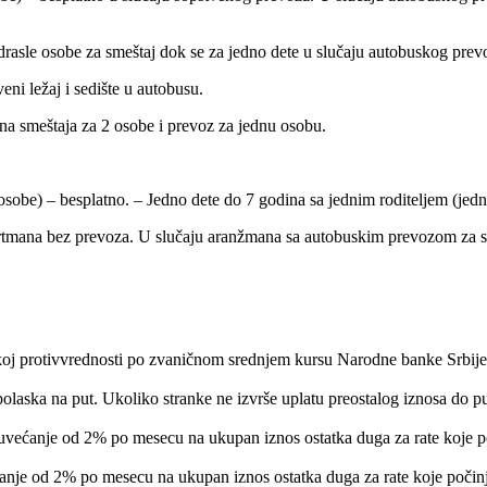
rasle osobe za smeštaj dok se za jedno dete u slučaju autobuskog prevo
ni ležaj i sedište u autobusu.
ena smeštaja za 2 osobe i prevoz za jednu osobu.
 osobe) – besplatno. – Jedno dete do 7 godina sa jednim roditeljem (je
artmana bez prevoza. U slučaju aranžmana sa autobuskim prevozom za sv
rskoj protivvrednosti po zvaničnom srednjem kursu Narodne banke Srbije
 polaska na put. Ukoliko stranke ne izvrše uplatu preostalog iznosa do
uvećanje od 2% po mesecu na ukupan iznos ostatka duga za rate koje p
anje od 2% po mesecu na ukupan iznos ostatka duga za rate koje počinj