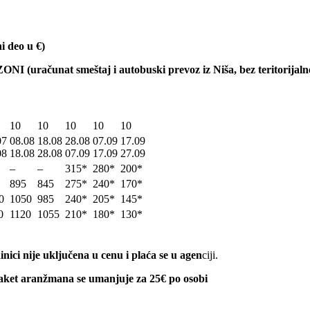
ni deo u
€)
ZONI (ura
č
unat smeštaj i autobuski prevoz iz Niša, bez teritorijal
10
10
10
10
10
07
08.08
18.08
28.08
07.09
17.09
08
18.08
28.08
07.09
17.09
27.09
–
–
315*
280*
200*
895
845
275*
240*
170*
0
1050
985
240*
205*
145*
0
1120
1055
210*
180*
130*
ci nije uključena u cenu i plaća se u agen
ciji.
aket aranžmana se umanjuje za 25€ po osobi