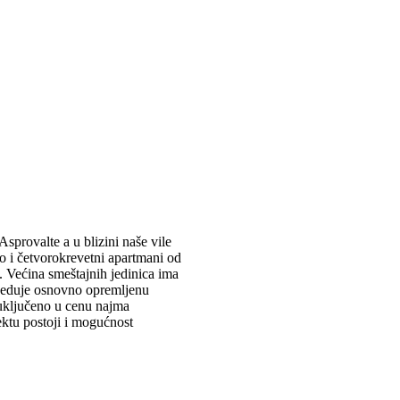
sprovalte a u blizini naše vile
ao i četvorokrevetni apartmani od
 Većina smeštajnih jedinica ima
oseduje osnovno opremljenu
e uključeno u cenu najma
ektu postoji i mogućnost