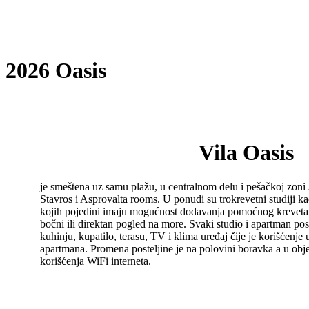
2026 Oasis
Vila Oasis
je smeštena uz samu plažu, u centralnom delu i pešačkoj zoni A
Stavros i Asprovalta rooms. U ponudi su trokrevetni studiji k
kojih pojedini imaju mogućnost dodavanja pomoćnog kreveta.
bočni ili direktan pogled na more. Svaki studio i apartman p
kuhinju, kupatilo, terasu, TV i klima uređaj čije je korišćenj
apartmana. Promena posteljine je na polovini boravka a u obj
korišćenja WiFi interneta.