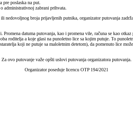
a pre poslaska na put.
 o administrativnoj zabrani prihvata.
tu ili nedovoljnog broja prijavljenih putnika, organizator putovanja za
ji. Promena datuma putovanja, kao i promena vile, računa se kao otkaz 
 oba roditelja a koje glasi na punoletno lice sa kojim putuje. To punolet
a – staratelja koji ne putuje sa maloletnim detetom), da pomenuto lice mo
Za ovo putovanje važe opšti uslovi putovanja organizatora putovanja.
Organizator poseduje licencu OTP 194/2021