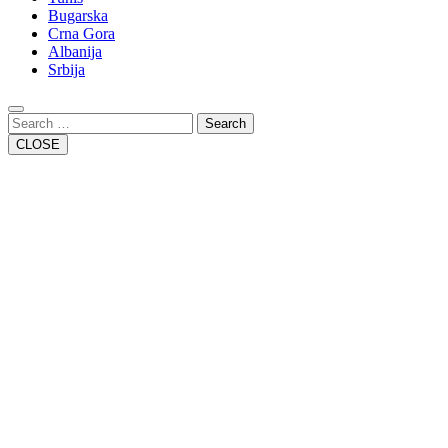
Bugarska
Crna Gora
Albanija
Srbija
Close
Button
Search
CLOSE