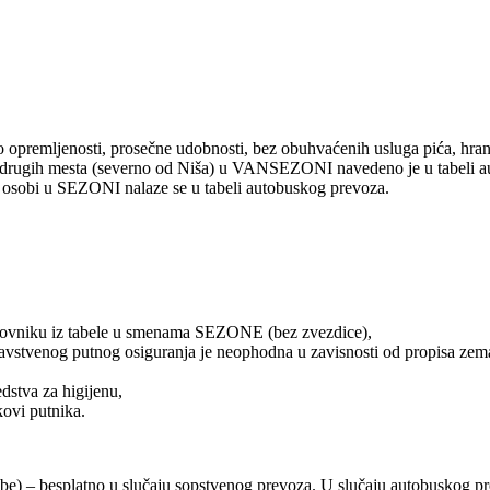
 opremljenosti, prosečne udobnosti, bez obuhvaćenih usluga pića, hrane
drugih mesta (severno od Niša) u VANSEZONI navedeno je u tabeli
 osobi u SEZONI nalaze se u tabeli autobuskog prevoza.
novniku iz tabele u smenama SEZONE (bez zvezdice),
stvenog putnog osiguranja je neophodna u zavisnosti od propisa zemalja
dstva za higijenu,
kovi putnika.
sobe) – besplatno u slučaju sopstvenog prevoza. U slučaju autobuskog p