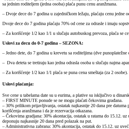
sa jednim roditeljem (jedna osoba) plaća punu cenu aranžmana.
– Dvoje dece do 7 godina u zajedničkom ležaju, plaćaju cenu jedne od
Dvoje dece do 7 godina plaćaju 70% od cene za odrasle i imaju sopstve
– Za korišćenje 1/2 kao 1/1 u slučaju autobuskog prevoza, plaća se c
Uslovi za decu do 0-7 godina – SEZONA:
– Jedno dete, do 7 godina u krevetu sa roditeljima (dve punoplatežne
– Dva deteta se tretiraju kao jedna odrasla osoba u slučaju najma ap
– Za korišćenje 1/2 kao 1/1 plaća se puna cena smeštaja (za 2 osobe).
Uslovi plaćanja:
Sve cene u tabelama date su u eurima, a plative su isključivo u dina
– FIRST MINUTE ponude se ne mogu plaćati čekovima građana.
– 30% prilikom prijavljivanja, ostatak najkasnije 20 dana pre datuma
korišćenja aranžmana i da je rezervacija otkazana.
– Čekovima gradjana: 30% akontacija, ostatak u ratama do 15.12. uz 
deponuju najkasnije 20 dana pred polazak na put.
– Administrativna zabrana: 30% akontacija, ostatak do 15.12. uz uveć