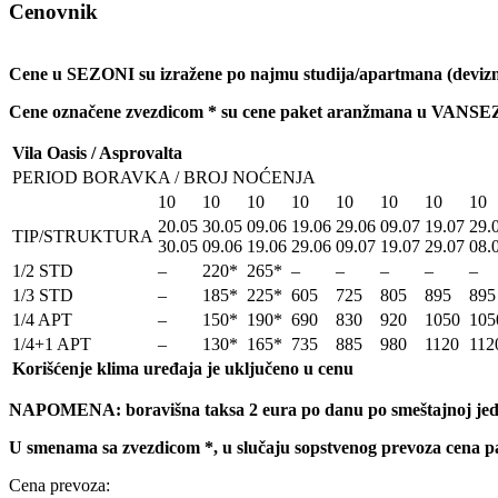
Cenovnik
Cene u SEZONI su izražene po najmu studija/apartmana (deviz
Cene ozna
č
ene zvezdicom * su cene paket aranžmana u VANSE
Vila Oasis / Asprovalta
PERIOD BORAVKA / BROJ NOĆENJA
10
10
10
10
10
10
10
10
20.05
30.05
09.06
19.06
29.06
09.07
19.07
29.
TIP/STRUKTURA
30.05
09.06
19.06
29.06
09.07
19.07
29.07
08.
1/2 STD
–
220*
265*
–
–
–
–
–
1/3 STD
–
185*
225*
605
725
805
895
895
1/4 APT
–
150*
190*
690
830
920
1050
105
1/4+1 APT
–
130*
165*
735
885
980
1120
112
Korišćenje klima uređaja je uključeno u cenu
NAPOMENA: boravišna taksa 2 eura po danu po smeštajnoj jedini
U smenama sa zvezdicom *, u slučaju sopstvenog prevoza cena p
Cena prevoza: