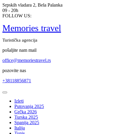
Skip
Srpskih vladara 2, Bela Palanka
to
09 - 20h
content
FOLLOW US:
Memories travel
Turistička agencija
pošaljite nam mail
office@memoriestravel.rs
pozovite nas
+38118856871
Open
Button
Izleti
Putovanja 2025
Grčka 2026
Turska 2025
Spanija 2025
Italija
Tunis