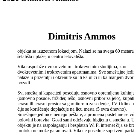
Dimitris Ammos
objekat sa izuzetnom lokacijom. Nalazi se na svega 60 metara
šetališta i plaže, u centru letovališta.
Vila raspolaže dvokrevetnim i trokrevetnim studijima, kao i
dvokrevetnim i trokrevetnim apartmanima. Sve smeštajne jedi
nalaze u prizemlju i okrenute su ili ka ulici ili ka manjem dvor
pozadi.
Svi smeštajni kapaciteti poseduju osnovno opremljenu kuhinj
(osnovno posuđe, frižider, rešo, osnovni pribor za jelo), kupati
terasu ili terasni prostor sa garniturom za sedenje, TV i klima 
čije se korišćenje doplaćuje na licu mesta (5 evra dnevno).
Smeštajne jedinice nemaju peškire, a promena posteljine se vr
polovini boravka. Gosti sami održavaju higijenu u smeštaju. 
objektu je na raspolaganju i besplatan Wi Fi internet čija se br
protoka ne može garantovati. Vila ne poseduje sopstveni park