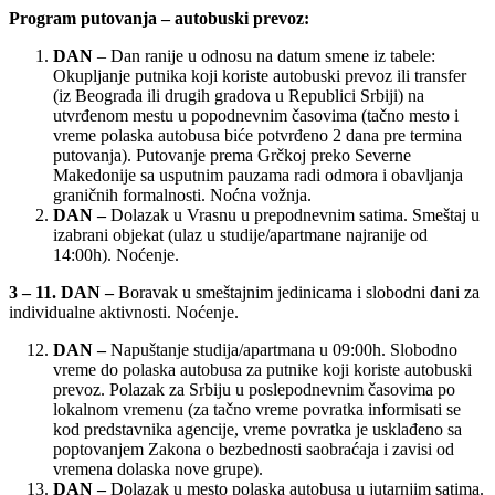
Program putovanja –
autobuski prevoz
:
DAN
– Dan ranije u odnosu na datum smene iz tabele:
Okupljanje putnika koji koriste autobuski prevoz ili transfer
(iz Beograda ili drugih gradova u Republici Srbiji) na
utvrđenom mestu u popodnevnim časovima (tačno mesto i
vreme polaska autobusa biće potvrđeno 2 dana pre termina
putovanja). Putovanje prema Grčkoj preko Severne
Makedonije sa usputnim pauzama radi odmora i obavljanja
graničnih formalnosti. Noćna vožnja.
DAN
–
Dolazak u Vrasnu u prepodnevnim satima. Smeštaj u
izabrani objekat (ulaz u studije/apartmane najranije od
14:00h). Noćenje.
3 – 11. DAN –
Boravak u smeštajnim jedinicama i slobodni dani za
individualne aktivnosti. Noćenje.
DAN
–
Napuštanje studija/apartmana u 09:00h. Slobodno
vreme do polaska autobusa za putnike koji koriste autobuski
prevoz. Polazak za Srbiju u poslepodnevnim časovima po
lokalnom vremenu (za tačno vreme povratka informisati se
kod predstavnika agencije, vreme povratka je usklađeno sa
poptovanjem Zakona o bezbednosti saobraćaja i zavisi od
vremena dolaska nove grupe).
DAN
–
Dolazak u mesto polaska autobusa u jutarnjim satima.