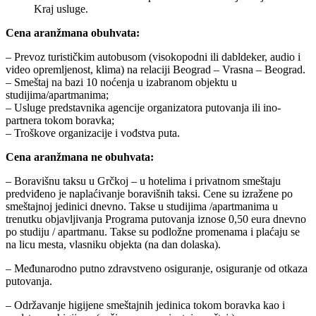
Kraj usluge.
Cena aranžmana obuhvata:
– Prevoz turističkim autobusom (visokopodni ili dabldeker, audio i
video opremljenost, klima) na relaciji Beograd – Vrasna – Beograd.
– Smeštaj na bazi 10 noćenja u izabranom objektu u
studijima/apartmanima;
– Usluge predstavnika agencije organizatora putovanja ili ino-
partnera tokom boravka;
– Troškove organizacije i vođstva puta.
Cena aranžmana ne obuhvata:
– Boravišnu taksu u Grčkoj – u hotelima i privatnom smeštaju
predviđeno je naplaćivanje boravišnih taksi. Cene su izražene po
smeštajnoj jedinici dnevno. Takse u studijima /apartmanima u
trenutku objavljivanja Programa putovanja iznose 0,50 eura dnevno
po studiju / apartmanu. Takse su podložne promenama i plaćaju se
na licu mesta, vlasniku objekta (na dan dolaska).
– Međunarodno putno zdravstveno osiguranje, osiguranje od otkaza
putovanja.
– Održavanje higijene smeštajnih jedinica tokom boravka kao i