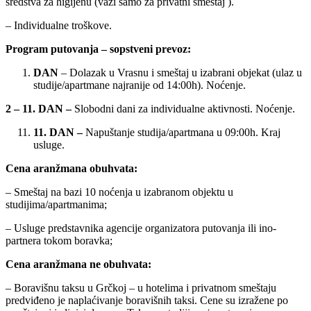
sredstva za higijenu (važi samo za privatni smeštaj ).
– Individualne troškove.
Program putovanja –
sopstveni prevoz
:
DAN
– Dolazak u Vrasnu i smeštaj u izabrani objekat (ulaz u
studije/apartmane najranije od 14:00h). Noćenje.
2
– 11. DAN
–
Slobodni dani za individualne aktivnosti. Noćenje.
1
1
. DAN
–
Napuštanje studija/apartmana u 09:00h. Kraj
usluge.
Cena aranžmana obuhvata:
– Smeštaj na bazi 10 noćenja u izabranom objektu u
studijima/apartmanima;
– Usluge predstavnika agencije organizatora putovanja ili ino-
partnera tokom boravka;
Cena aranžmana ne obuhvata:
– Boravišnu taksu u Grčkoj – u hotelima i privatnom smeštaju
predviđeno je naplaćivanje boravišnih taksi. Cene su izražene po