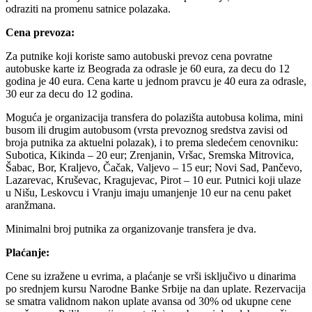
odraziti na promenu satnice polazaka.
Cena prevoza:
Za putnike koji koriste samo autobuski prevoz cena povratne
autobuske karte iz Beograda za odrasle je 60 eura, za decu do 12
godina je 40 eura. Cena karte u jednom pravcu je 40 eura za odrasle,
30 eur za decu do 12 godina.
Moguća je organizacija transfera do polazišta autobusa kolima, mini
busom ili drugim autobusom (vrsta prevoznog sredstva zavisi od
broja putnika za aktuelni polazak), i to prema sledećem cenovniku:
Subotica, Kikinda – 20 eur; Zrenjanin, Vršac, Sremska Mitrovica,
Šabac, Bor, Kraljevo, Čačak, Valjevo – 15 eur; Novi Sad, Pančevo,
Lazarevac, Kruševac, Kragujevac, Pirot – 10 eur. Putnici koji ulaze
u Nišu, Leskovcu i Vranju imaju umanjenje 10 eur na cenu paket
aranžmana.
Minimalni broj putnika za organizovanje transfera je dva.
Plaćanje:
Cene su izražene u evrima, a plaćanje se vrši isključivo u dinarima
po srednjem kursu Narodne Banke Srbije na dan uplate. Rezervacija
se smatra validnom nakon uplate avansa od 30% od ukupne cene