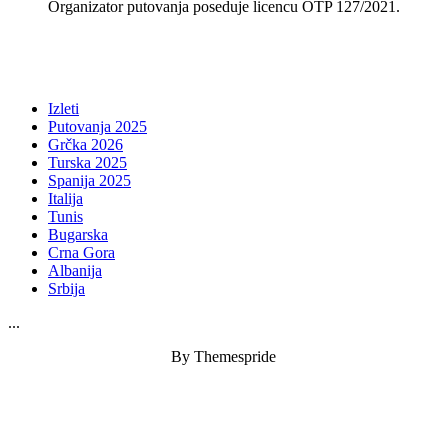
Organizator putovanja poseduje licencu OTP 127/2021.
Izleti
Putovanja 2025
Grčka 2026
Turska 2025
Spanija 2025
Italija
Tunis
Bugarska
Crna Gora
Albanija
Srbija
...
By Themespride