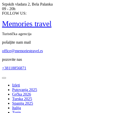
Skip
Srpskih vladara 2, Bela Palanka
to
09 - 20h
content
FOLLOW US:
Memories travel
Turistička agencija
pošaljite nam mail
office@memoriestravel.rs
pozovite nas
+38118856871
Open
Button
Izleti
Putovanja 2025
Grčka 2026
Turska 2025
Spanija 2025
Italija
Tunis