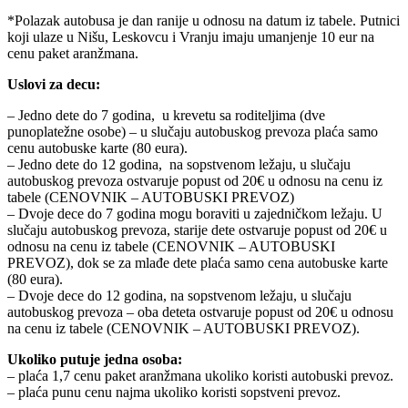
*Polazak autobusa je dan ranije u odnosu na datum iz tabele. Putnici
koji ulaze u Nišu, Leskovcu i Vranju imaju umanjenje 10 eur na
cenu paket aranžmana.
Uslovi za decu:
– Jedno dete do 7 godina, u krevetu sa roditeljima (dve
punoplatežne osobe) – u slučaju autobuskog prevoza plaća samo
cenu autobuske karte (80 eura).
– Jedno dete do 12 godina, na sopstvenom ležaju, u slučaju
autobuskog prevoza ostvaruje popust od 20€ u odnosu na cenu iz
tabele (CENOVNIK – AUTOBUSKI PREVOZ)
– Dvoje dece do 7 godina mogu boraviti u zajedničkom ležaju. U
slučaju autobuskog prevoza, starije dete ostvaruje popust od 20€ u
odnosu na cenu iz tabele (CENOVNIK – AUTOBUSKI
PREVOZ), dok se za mlađe dete plaća samo cena autobuske karte
(80 eura).
– Dvoje dece do 12 godina, na sopstvenom ležaju, u slučaju
autobuskog prevoza – oba deteta ostvaruje popust od 20€ u odnosu
na cenu iz tabele (CENOVNIK – AUTOBUSKI PREVOZ).
Ukoliko putuje jedna osoba:
– plaća 1,7 cenu paket aranžmana ukoliko koristi autobuski prevoz.
– plaća punu cenu najma ukoliko koristi sopstveni prevoz.