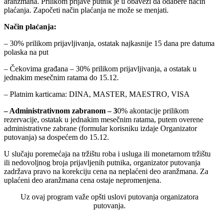
aranžmana. Prilikom prijave putnik je u obavezi da odabere način
plaćanja. Započeti način plaćanja ne može se menjati.
Način plaćanja:
– 30% prilikom prijavljivanja, ostatak najkasnije 15 dana pre datuma
polaska na put
– Čekovima građana – 30% prilikom prijavljivanja, a ostatak u
jednakim mesečnim ratama do 15.12.
– Platnim karticama: DINA, MASTER, MAESTRO, VISA
–
Administrativnom zabranom
–
3
0% akontacije prilikom
rezervacije, ostatak u jednakim mesečnim ratama, putem overene
administrativne zabrane (formular korisniku izdaje Organizator
putovanja) sa dospećem do 15.12.
U slučaju poremećaja na tržištu roba i usluga ili monetarnom tržištu
ili nedovoljnog broja prijavljenih putnika, organizator putovanja
zadržava pravo na korekciju cena na neplaćeni deo aranžmana. Za
uplaćeni deo aranžmana cena ostaje nepromenjena.
Uz ovaj program važe opšti uslovi putovanja organizatora
putovanja.