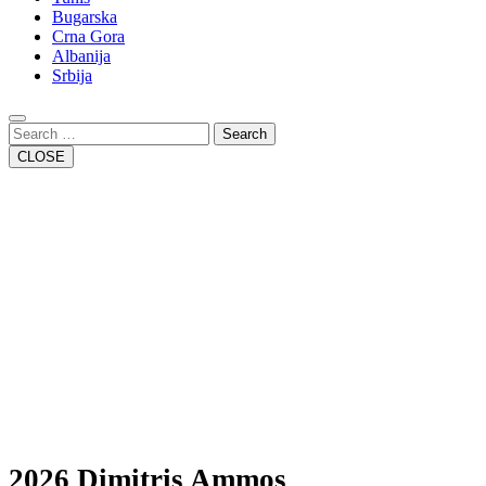
Bugarska
Crna Gora
Albanija
Srbija
Close
Button
Search
CLOSE
2026 Dimitris Ammos