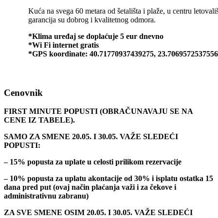
Kuća na svega 60 metara od šetališta i plaže, u centru letovališ
garancija su dobrog i kvalitetnog odmora.
*Klima uređaj se doplaćuje 5 eur dnevno
*Wi Fi internet gratis
*GPS koordinate: 40.71770937439275, 23.706957253755
Cenovnik
FIRST MINUTE POPUSTI (OBRAČUNAVAJU SE NA
CENE IZ TABELE).
SAMO ZA SMENE 20.05. I 30.05. VAŽE SLEDEĆI
POPUSTI:
– 15% popusta za uplate u celosti prilikom rezervacije
– 10% popusta za uplatu akontacije od 30% i isplatu ostatka 15
dana pred put (ovaj način plaćanja važi i za čekove i
administrativnu zabranu)
ZA SVE SMENE OSIM 20.05. I 30.05. VAŽE SLEDEĆI