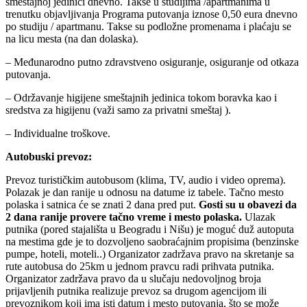
smeštajnoj jedinici dnevno. Takse u studijima /apartmanima u
trenutku objavljivanja Programa putovanja iznose 0,50 eura dnevno
po studiju / apartmanu. Takse su podložne promenama i plaćaju se
na licu mesta (na dan dolaska).
– Međunarodno putno zdravstveno osiguranje, osiguranje od otkaza
putovanja.
– Održavanje higijene smeštajnih jedinica tokom boravka kao i
sredstva za higijenu (važi samo za privatni smeštaj ).
– Individualne troškove.
Autobuski prevoz:
Prevoz turističkim autobusom (klima, TV, audio i video oprema).
Polazak je dan ranije u odnosu na datume iz tabele. Tačno mesto
polaska i satnica će se znati 2 dana pred put.
Gosti su u obavezi da
2 dana ranije provere tačno vreme i mesto polaska.
Ulazak
putnika (pored stajališta u Beogradu i Nišu) je moguć duž autoputa
na mestima gde je to dozvoljeno saobraćajnim propisima (benzinske
pumpe, hoteli, moteli..) Organizator zadržava pravo na skretanje sa
rute autobusa do 25km u jednom pravcu radi prihvata putnika.
Organizator zadržava pravo da u slučaju nedovoljnog broja
prijavljenih putnika realizuje prevoz sa drugom agencijom ili
prevoznikom koji ima isti datum i mesto putovanja, što se može