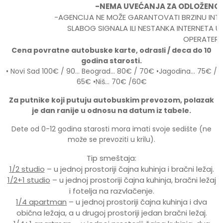
-NEMA UVEĆANJA ZA ODLOŽENO
-AGENCIJA NE MOŽE GARANTOVATI BRZINU INT
SLABOG SIGNALA ILI NESTANKA INTERNETA 
OPERATERA.
Cena povratne autobuske karte, odrasli / deca do 10
godina starosti.
• Novi Sad 100€ / 90… Beograd… 80€ / 70€ •Jagodina… 75€ /
65€ •Niš… 70€ /60€
Za putnike koji putuju autobuskim prevozom, polazak
je dan ranije u odnosu na datum iz tabele.
Dete od 0-12 godina starosti mora imati svoje sedište (ne
može se prevoziti u krilu).
Tip smeštaja:
1/2 studio
– u jednoj prostoriji čajna kuhinja i bračni ležaj.
1/2+1 studio
– u jednoj prostoriji čajna kuhinja, bračni ležaj
i fotelja na razvlačenje.
1/4 apartman
– u jednoj prostoriji čajna kuhinja i dva
obična ležaja, a u drugoj prostoriji jedan bračni ležaj.