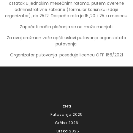
ostatak u jednakim mesečnim ratama, putem overene
administrativne zabrane (formular korisniku izdaje
organizator), do 25.12. Dospeće rata je 15.,20. i 25. u mesecu.
Započeti način plaćanja se ne može menjati.
Za ovaj aražman važe opšti uslovi putovanja organizatota
putavanja.
Organizator putovanja poseduje licencu OTP 166/2021
Izleti
Putovanja 2025
Grčka 2026
Turska 2025