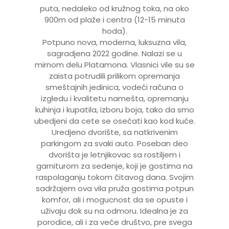
puta, nedaleko od kružnog toka, na oko
900m od plaže i centra (12-15 minuta
hoda).
Potpuno nova, moderna, luksuzna vila,
sagradjena 2022 godine. Nalazi se u
mirnom delu Platamona. Vlasnici vile su se
zaista potrudili prilikom opremanja
smeštajnih jedinica, vodeći računa o
izgledu i kvalitetu namešta, opremanju
kuhinja i kupatila, izboru boja, tako da smo
ubedjeni da cete se osećati kao kod kuće.
Uredjeno dvorište, sa natkrivenim
parkingom za svaki auto. Poseban deo
dvorišta je letnjikovac sa rostiljem i
garniturom za sedenje, koji je gostima na
raspolaganju tokom čitavog dana. Svojim
sadržajem ova vila pruža gostima potpun
komfor, ali i mogucnost da se opuste i
uživaju dok su na odmoru. Idealna je za
porodice, ali i za veće društvo, pre svega