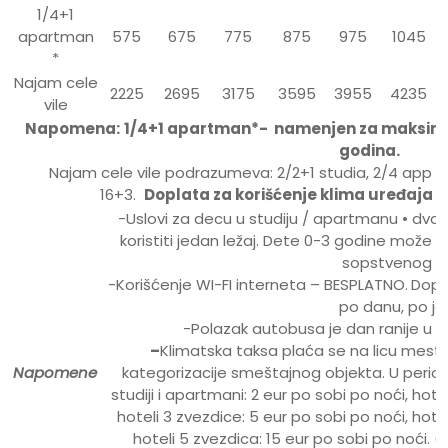
1/4+1
apartman
575
675
775
875
975
1045
*
Najam cele
2225
2695
3175
3595
3955
4235
vile
Napomena:
1/4+1 apartman*- namenjen za maksimaln
godina.
Najam cele vile podrazumeva: 2/2+1 studia, 2/4 app i
16+3.
Doplata za korišćenje klima uređaja je
-Uslovi za decu u studiju / apartmanu • dva
koristiti jedan ležaj. Dete 0-3 godine može 
sopstvenog le
-Korišćenje WI-FI interneta – BESPLATNO.
Dopl
po danu, po jed
-Polazak autobusa je dan ranije u 
–
Klimatska taksa plaća se na licu mesta
Napomene
kategorizacije smeštajnog objekta. U perio
studiji i apartmani: 2 eur po sobi po noći, hote
hoteli 3 zvezdice: 5 eur po sobi po noći, hotel
hoteli 5 zvezdica: 15 eur po sobi po noći. 