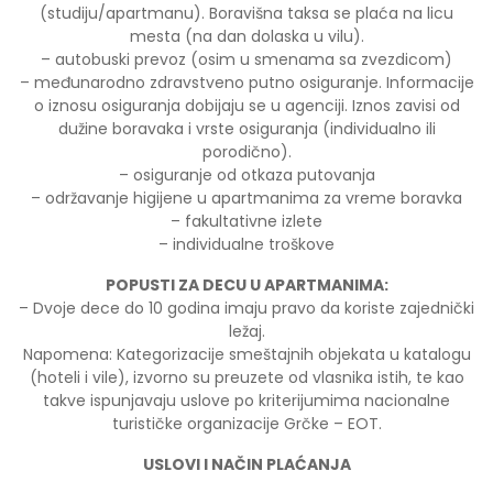
(studiju/apartmanu). Boravišna taksa se plaća na licu
mesta (na dan dolaska u vilu).
– autobuski prevoz (osim u smenama sa zvezdicom)
– međunarodno zdravstveno putno osiguranje. Informacije
o iznosu osiguranja dobijaju se u agenciji. Iznos zavisi od
dužine boravaka i vrste osiguranja (individualno ili
porodično).
– osiguranje od otkaza putovanja
– održavanje higijene u apartmanima za vreme boravka
– fakultativne izlete
– individualne troškove
POPUSTI ZA DECU U APARTMANIMA:
– Dvoje dece do 10 godina imaju pravo da koriste zajednički
ležaj.
Napomena: Kategorizacije smeštajnih objekata u katalogu
(hoteli i vile), izvorno su preuzete od vlasnika istih, te kao
takve ispunjavaju uslove po kriterijumima nacionalne
turističke organizacije Grčke – EOT.
USLOVI I NAČIN PLAĆANJA