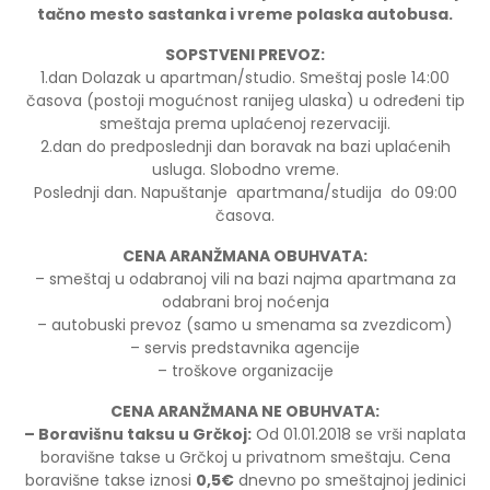
tačno mesto sastanka i vreme polaska autobusa.
SOPSTVENI PREVOZ:
1.dan Dolazak u apartman/studio. Smeštaj posle 14:00
časova (postoji mogućnost ranijeg ulaska) u određeni tip
smeštaja prema uplaćenoj rezervaciji.
2.dan do predposlednji dan boravak na bazi uplaćenih
usluga. Slobodno vreme.
Poslednji dan. Napuštanje apartmana/studija do 09:00
časova.
CENA ARANŽMANA OBUHVATA:
– smeštaj u odabranoj vili na bazi najma apartmana za
odabrani broj noćenja
– autobuski prevoz (samo u smenama sa zvezdicom)
– servis predstavnika agencije
– troškove organizacije
CENA ARANŽMANA NE OBUHVATA:
– Boravišnu taksu u Grčkoj:
Od 01.01.2018 se vrši naplata
boravišne takse u Grčkoj u privatnom smeštaju. Cena
boravišne takse iznosi
0,5€
dnevno po smeštajnoj jedinici