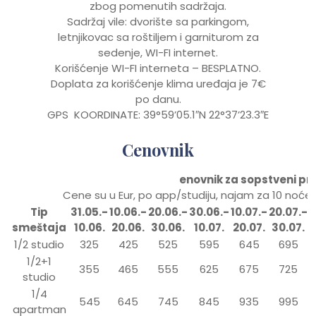
zbog pomenutih sadržaja.
Sadržaj vile: dvorište sa parkingom,
letnjikovac sa roštiljem i garniturom za
sedenje, WI-FI internet.
Korišćenje WI-FI interneta – BESPLATNO.
Doplata za korišćenje klima uređaja je 7€
po danu.
GPS KOORDINATE: 39°59’05.1″N 22°37’23.3″E
Cenovnik
enovnik za sopstveni pr
Cene su u Eur, po app/studiju, najam za 10 noć
Tip
31.05.-
10.06.-
20.06.-
30.06.-
10.07.-
20.07.-
3
smeštaja
10.06.
20.06.
30.06.
10.07.
20.07.
30.
07.
1/2 studio
325
425
525
595
645
695
1/2+1
355
465
555
625
675
725
studio
1/4
545
645
745
845
935
995
apartman