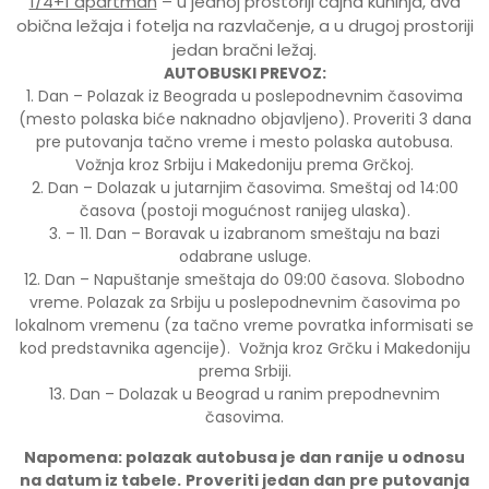
1/4+1 apartman
– u jednoj prostoriji čajna kuhinja, dva
obična ležaja i fotelja na razvlačenje, a u drugoj prostoriji
jedan bračni ležaj.
AUTOBUSKI PREVOZ:
1. Dan – Polazak iz Beograda u poslepodnevnim časovima
(mesto polaska biće naknadno objavljeno). Proveriti 3 dana
pre putovanja tačno vreme i mesto polaska autobusa.
Vožnja kroz Srbiju i Makedoniju prema Grčkoj.
2. Dan – Dolazak u jutarnjim časovima. Smeštaj od 14:00
časova (postoji mogućnost ranijeg ulaska).
3. – 11. Dan – Boravak u izabranom smeštaju na bazi
odabrane usluge.
12. Dan – Napuštanje smeštaja do 09:00 časova. Slobodno
vreme. Polazak za Srbiju u poslepodnevnim časovima po
lokalnom vremenu (za tačno vreme povratka informisati se
kod predstavnika agencije). Vožnja kroz Grčku i Makedoniju
prema Srbiji.
13. Dan – Dolazak u Beograd u ranim prepodnevnim
časovima.
Napomena: polazak autobusa je dan ranije u odnosu
na datum iz tabele.
Proveriti jedan dan pre putovanja