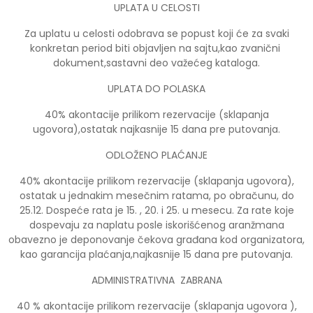
UPLATA U CELOSTI
Za uplatu u celosti odobrava se popust koji će za svaki
konkretan period biti objavljen na sajtu,kao zvanični
dokument,sastavni deo važećeg kataloga.
UPLATA DO POLASKA
40% akontacije prilikom rezervacije (sklapanja
ugovora),ostatak najkasnije 15 dana pre putovanja.
ODLOŽENO PLAĆANJE
40% akontacije prilikom rezervacije (sklapanja ugovora),
ostatak u jednakim mesečnim ratama, po obračunu, do
25.12. Dospeće rata je 15. , 20. i 25. u mesecu. Za rate koje
dospevaju za naplatu posle iskorišćenog aranžmana
obavezno je deponovanje čekova građana kod organizatora,
kao garancija plaćanja,najkasnije 15 dana pre putovanja.
ADMINISTRATIVNA ZABRANA
40 % akontacije prilikom rezervacije (sklapanja ugovora ),