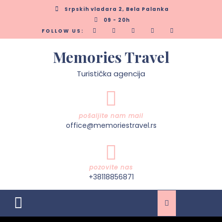
Skip
Srpskih vladara 2, Bela Palanka
to
09 - 20h
content
FOLLOW US:
Memories Travel
Turistička agencija
pošaljite nam mail
office@memoriestravel.rs
pozovite nas
+38118856871
Open