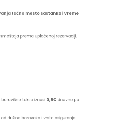
ovanja tačno mesto sastanka i vreme
 smeštaja prema uplaćenoj rezervaciji.
 boravišne takse iznosi
0,5€
dnevno po
 od dužine boravaka i vrste osiguranja