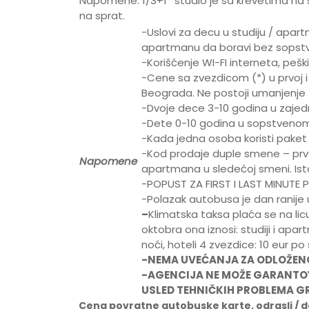
Napomene: 1/3+1* studio je sa krevetima na sp
na sprat.
-Uslovi za decu u studiju / apar
apartmanu da boravi bez sopstv
-Korišćenje WI-FI interneta, pešk
-Cene sa zvezdicom (*) u prvoj 
Beograda. Ne postoji umanjenje 
-Dvoje dece 3-10 godina u zajed
-Dete 0-10 godina u sopstvenom
-Kada jedna osoba koristi paket 
-Kod prodaje duple smene – prv
Napomene
apartmana u sledećoj smeni. Isto
-POPUST ZA FIRST I LAST MINUTE
-Polazak autobusa je dan ranije
–
Klimatska taksa plaća se na li
oktobra ona iznosi: studiji i apar
noći, hoteli 4 zvezdice: 10 eur po
-NEMA UVEĆANJA ZA ODLOŽEN
-AGENCIJA NE MOŽE GARANTOV
USLED TEHNIČKIH PROBLEMA G
Cena povratne autobuske karte, odrasli / de