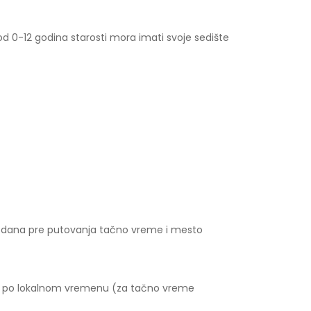
d 0-12 godina starosti mora imati svoje sedište
3 dana pre putovanja tačno vreme i mesto
ma po lokalnom vremenu (za tačno vreme