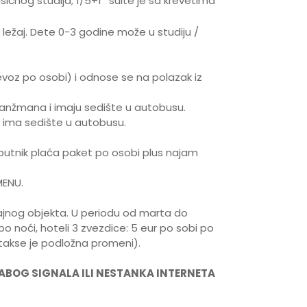
sičnog studija; 1/5+1* suite je sa krevetima
 ležaj. Dete 0-3 godine može u studiju /
oz po osobi) i odnose se na polazak iz
anžmana i imaju sedište u autobusu.
 ima sedište u autobusu.
utnik plaća paket po osobi plus najam
MENU.
tajnog objekta. U periodu od marta do
 po noći, hoteli 3 zvezdice: 5 eur po sobi po
s takse je podložna promeni).
ABOG SIGNALA ILI NESTANKA INTERNETA