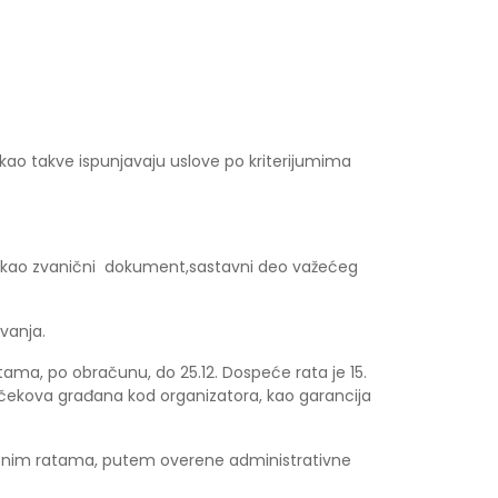
e kao takve ispunjavaju uslove po kriterijumima
jtu,kao zvanični dokument,sastavni deo važećeg
vanja.
ma, po obračunu, do 25.12. Dospeće rata je 15.
 čekova građana kod organizatora, kao garancija
ečnim ratama, putem overene administrativne