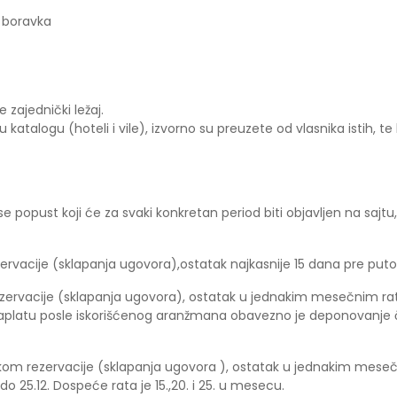
 boravka
 zajednički ležaj.
atalogu (hoteli i vile), izvorno su preuzete od vlasnika istih, t
e popust koji će za svaki konkretan period biti objavljen na sa
rvacije (sklapanja ugovora),ostatak najkasnije 15 dana pre puto
ervacije (sklapanja ugovora), ostatak u jednakim mesečnim rata
a naplatu posle iskorišćenog aranžmana obavezno je deponovanje
kom rezervacije (sklapanja ugovora ), ostatak u jednakim mes
do 25.12. Dospeće rata je 15.,20. i 25. u mesecu.