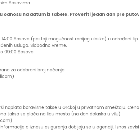
vnim časovima.
u odnosu na datum iz tabele.
Proveriti jedan dan pre put
 14:00 časova (postoji mogućnost ranijeg ulaska) u određeni tip
aćenih usluga. Slobodno vreme.
o 09:00 časova.
mana za odabrani broj noćenja
dicom)
vrši naplata boravišne takse u Grčkoj u privatnom smeštaju. Cena
šna taksa se plaća na licu mesta (na dan dolaska u vilu).
dicom)
ormacije o iznosu osiguranja dobijaju se u agenciji. Iznos zavisi