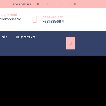
FOLLOW US:
te nam mail
pozovite nas
memoriestra
+38118856871
unis
Bugarska