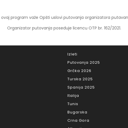
 ovaj program važe Opšti uslovi putovanja organizatora putavan
Organizator putovanja poseduje licencu OTP br. 162/2021.
Izleti
Putovanja 2025
Grčka 2026
Turska 2025
Spanija 2025
Italija
Tunis
Bugarska
Crna Gora