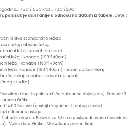
Jagodina… 75€ / 65€ •Niš… 70€ /60€
, polazak je dan ranije u odnosu na datum iz tabele.
Dete o
bračni ili dva standardna ležaja.
ačni ležaj i običan ležaj.
, bračni ležaj i kreveti na sprat.
 bračni ležaj i kanabe (190*140cm)
račni ležaj i kanabe (190*140cm).
bračni ležaj, kanabe (190*140cm) i jedan običan ležaj.
 bračni ležaj, kanabe i kreveti na sprat.
sičnog studija)
 časovima (mesto polaska biće naknadno objavljeno). Proveriti 
ju prema Grčkoj.
 od 14:00 časova (postoji mogućnost ranijeg ulaska).
bazi odabrane usluge.
a. Slobodno vreme. Polazak za Srbiju u poslepodnevnim časovi
e). Vožnja kroz Grčku i Makedoniju prema Srbiji.