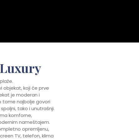
a Luxury
plaže.
i objekat, koji će prve
jekat je moderan i
o tome najbolje govori
oljni, tako i unutrašnji.
oma komforne,
 modernim nameštajem.
kompletno opremljenu,
creen TV, telefon, klima