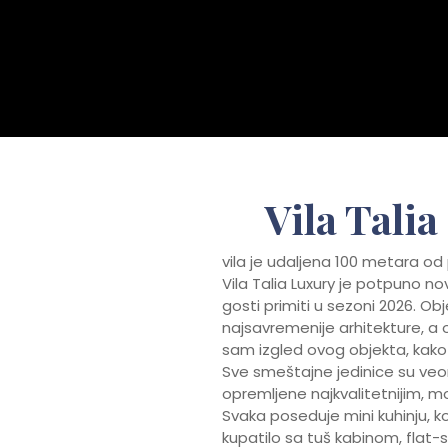
Vila Tali
vila je udaljena 100 metara od 
Vila Talia Luxury je potpuno nov
gosti primiti u sezoni 2026. Ob
najsavremenije arhitekture, a 
sam izgled ovog objekta, kako sp
Sve smeštajne jedinice su ve
opremljene najkvalitetnijim,
Svaka poseduje mini kuhinju, 
kupatilo sa tuš kabinom, flat-s