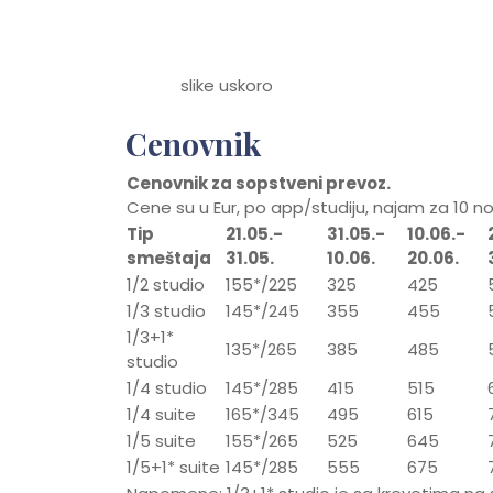
slike uskoro
Cenovnik
Cenovnik za sopstveni prevoz.
Cene su u Eur, po app/studiju, najam za 10 
Tip
21.05.-
31.05.-
10.06.-
smeštaja
31.05.
10.06.
20.06.
1/2 studio
155*/225
325
425
1/3 studio
145*/245
355
455
1/3+1*
135*/265
385
485
studio
1/4 studio
145*/285
415
515
1/4 suite
165*/345
495
615
1/5 suite
155*/265
525
645
1/5+1* suite
145*/285
555
675