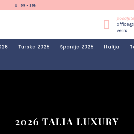
09 - 20h
pošalji
office@
vel.rs
026
Turska 2025
Spanija 2025
Italija
T
2026 TALIA LUXURY