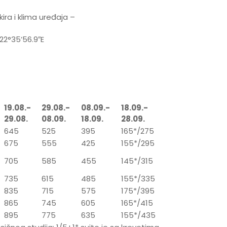
ira i klima uređaja –
22°35’56.9″E
19.08.-
29.08.-
08.09.-
18.09.-
29.08.
08.09.
18.09.
28.09.
645
525
395
165*/275
675
555
425
155*/295
705
585
455
145*/315
735
615
485
155*/335
835
715
575
175*/395
865
745
605
165*/415
895
775
635
155*/435