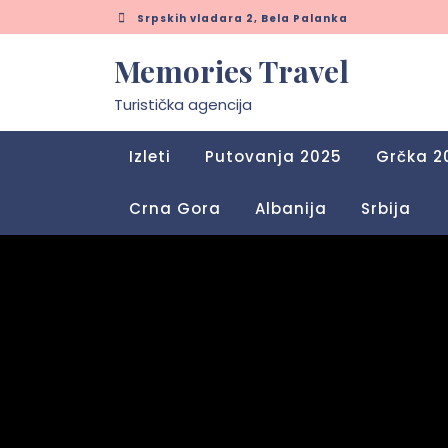
Skip
Srpskih vladara 2, Bela Palanka
to
content
Memories Travel
Turistička agencija
Izleti
Putovanja 2025
Grčka 2
Crna Gora
Albanija
Srbija