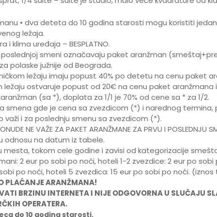
rat; 1/4 suite – suite je studio, malo veće kvadrature od kla
tmanu • dva deteta do 10 godina starosti mogu koristiti jedan
enog ležaja.
ira i klima uređaja – BESPLATNO.
i poslednjoj smeni označavaju paket aranžman (smeštaj+prev
za polaske južnije od Beograda.
ničkom ležaju imaju popust 40% po detetu na cenu paket ar
 ležaju ostvaruje popust od 20€ na cenu paket aranžmana i
aranžman (sa *), doplata za 1/1 je 70% od cene sa * za 1/2.
a smena gde je cena sa zvezdicom (*) i narednog termina, p
 važi i za poslednju smenu sa zvezdicom (*).
 PONUDE NE VAŽE ZA PAKET ARANŽMANE ZA PRVU I POSLEDNJU S
 u odnosu na datum iz tabele.
cu mesta, tokom cele godine i zavisi od kategorizacije smeš
tmani: 2 eur po sobi po noći, hoteli 1-2 zvezdice: 2 eur po sobi
 sobi po noći, hoteli 5 zvezdica: 15 eur po sobi po noći. (izno
O PLAĆANJE ARANŽMANA!
ATI BRZINU INTERNETA I NIJE ODGOVORNA U SLUČAJU SL
RČKIH OPERATERA.
ca do 10 godina starosti.