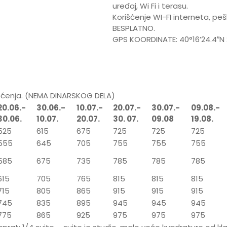
uređaj, Wi Fi i terasu.
Korišćenje WI-FI interneta, pešk
BESPLATNO.
GPS KOORDINATE: 40°16’24.4″N 
noćenja. (NEMA DINARSKOG DELA)
20.06.-
30.06.-
10.07.-
20.07.-
30.07.-
09.08.-
30.06.
10.07.
20.07.
30.
07.
09.08
19.08.
525
615
675
725
725
725
555
645
705
755
755
755
585
675
735
785
785
785
615
705
765
815
815
815
715
805
865
915
915
915
745
835
895
945
945
945
775
865
925
975
975
975