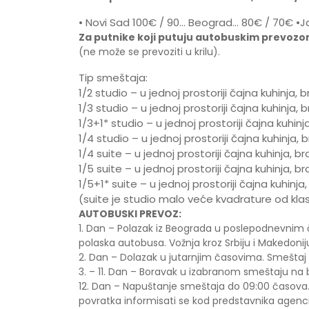
• Novi Sad 100€ / 90… Beograd… 80€ / 70€ •
Za putnike koji putuju autobuskim prevozom
(ne može se prevoziti u krilu).
Tip smeštaja:
1/2 studio – u jednoj prostoriji čajna kuhinja, 
1/3 studio – u jednoj prostoriji čajna kuhinja, br
1/3+1* studio – u jednoj prostoriji čajna kuhinja
1/4 studio – u jednoj prostoriji čajna kuhinja,
1/4 suite – u jednoj prostoriji čajna kuhinja, b
1/5 suite – u jednoj prostoriji čajna kuhinja, 
1/5+1* suite – u jednoj prostoriji čajna kuhinja,
(suite je studio malo veće kvadrature od kla
AUTOBUSKI PREVOZ:
1. Dan – Polazak iz Beograda u poslepodnevnim
polaska autobusa. Vožnja kroz Srbiju i Makedoni
2. Dan – Dolazak u jutarnjim časovima. Smeštaj
3. – 11. Dan – Boravak u izabranom smeštaju na 
12. Dan – Napuštanje smeštaja do 09:00 časov
povratka informisati se kod predstavnika agencij