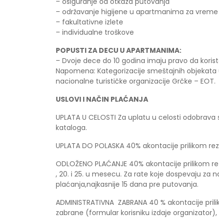
– osiguranje od otkaza putovanja
– održavanje higijene u apartmanima za vreme
– fakultativne izlete
– individualne troškove
POPUSTI ZA DECU U APARTMANIMA:
– Dvoje dece do 10 godina imaju pravo da koriste
Napomena: Kategorizacije smeštajnih objekata u k
nacionalne turističke organizacije Grčke – EOT.
USLOVI I NAČIN PLAĆANJA
UPLATA U CELOSTI Za uplatu u celosti odobrava s
kataloga.
UPLATA DO POLASKA 40% akontacije prilikom reze
ODLOŽENO PLAĆANJE 40% akontacije prilikom rez
, 20. i 25. u mesecu. Za rate koje dospevaju z
plaćanja,najkasnije 15 dana pre putovanja.
ADMINISTRATIVNA ZABRANA 40 % akontacije prili
zabrane (formular korisniku izdaje organizator), 