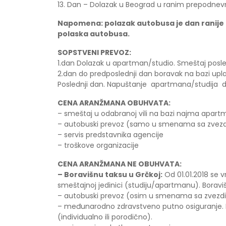
13. Dan – Dolazak u Beograd u ranim prepodne
Napomena: polazak autobusa je dan ranije 
polaska autobusa.
SOPSTVENI PREVOZ:
1.dan Dolazak u apartman/studio. Smeštaj posle
2.dan do predposlednji dan boravak na bazi upl
Poslednji dan. Napuštanje apartmana/studija d
CENA ARANŽMANA OBUHVATA:
– smeštaj u odabranoj vili na bazi najma apart
– autobuski prevoz (samo u smenama sa zvez
– servis predstavnika agencije
– troškove organizacije
CENA ARANŽMANA NE OBUHVATA:
– Boravišnu taksu u Grčkoj:
Od 01.01.2018 se 
smeštajnoj jedinici (studiju/apartmanu). Boravi
– autobuski prevoz (osim u smenama sa zvez
– međunarodno zdravstveno putno osiguranje. Inf
(individualno ili porodično).