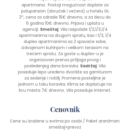
apartmana. Postoji mogućnost doplate za
polupansion (doručak i večera) u hotelu GL
3*, cena za odrasle 15€ dnevno, a za decu do
6 godina 10€ dnevno. Prijava i uplata u
agenciji.
Smeštaj
: Vila raspolaže 1/2,1/3,1/4
apartmanima na drugom spratu, kao i 1/3, 1/4
duplex apartmanima sa 2 spavaće sobe,
izdvojenom kuhinjom i velikom terasom na
trećem spratu. Za goste u duplex-u je
organizovan prenos prtljaga prvog i
posledenjeg dana boravka.
Sadržaj
: Vila
poseduje lepo uređeno dvorište sa garniturom
za sedenje i roštilj. Promena posteljine je
jednom u toku boravka. Klima se doplaćuje na
licu mesta 7€ dnevno. Vila poseduje internet.
Cenovnik
Cene su izražene u evrima po osobi / Paket aranžman:
smeštaj+prevoz