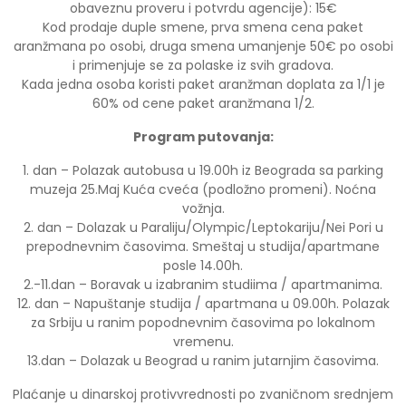
obaveznu proveru i potvrdu agencije): 15€
Kod prodaje duple smene, prva smena cena paket
aranžmana po osobi, druga smena umanjenje 50€ po osobi
i primenjuje se za polaske iz svih gradova.
Kada jedna osoba koristi paket aranžman doplata za 1/1 je
60% od cene paket aranžmana 1/2.
Program putovanja:
1. dan – Polazak autobusa u 19.00h iz Beograda sa parking
muzeja 25.Maj Kuća cveća (podložno promeni). Noćna
vožnja.
2. dan – Dolazak u Paraliju/Olympic/Leptokariju/Nei Pori u
prepodnevnim časovima. Smeštaj u studija/apartmane
posle 14.00h.
2.-11.dan – Boravak u izabranim studiima / apartmanima.
12. dan – Napuštanje studija / apartmana u 09.00h. Polazak
za Srbiju u ranim popodnevnim časovima po lokalnom
vremenu.
13.dan – Dolazak u Beograd u ranim jutarnjim časovima.
Plaćanje u dinarskoj protivvrednosti po zvaničnom srednjem