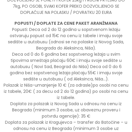
7kg, PO OSOBI, SVAKI KOFER PREKO DOZVOLJENOG SE
DOPLAĆUJE NA POLASKU / POVRATKU 20 EURA
POPUSTI / DOPLATE ZA CENE PAKET ARANŽMANA
Popusti: Deca od 2 do 12 godina u sopstvenom ležaju
ostvaruju popust od 15€ na cenu iz tabele i imaju svoje
sedište u autobusu (odnosi se na polaske iz Novog Sada,
Beograda do Aleksinca, Niša).
Deca od 0 do 6 godina bez sopstvenog ležaja u svim
tipovima smeštaja plaćaju 60€ i imaju svoje sedište u
autobusu ( Novi Sad, Beograd do Niša) Deca od 0 do 6
godina bez sopstvenog ležaja plaćaju 55€ i imaju svoje
sedište u autobusu ( od Aleksinca, Niša…).
Polazak iz Niša-umanjenje 10 € (za odrasle)po osobi na cenu
iz tabele, 20€ ( za decu od 2 do 12 godina) po osobi na cenu
iz tabele.
Doplata za polazak iz Novog Sada u odnosu na cenu iz
Beograda (minimum 3 osobe, uz obaveznu proveru i
potvrdu agencije): 35 €
Doplata za polazak iz Kragujevca – transfer do Batočine – u
odnosu na cenu iz Beograda (minimum 3 osobe uz