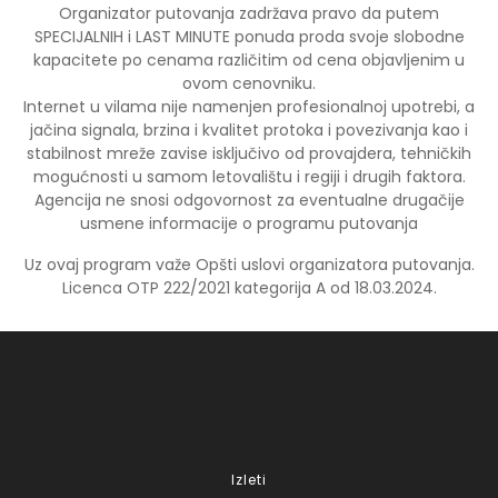
Organizator putovanja zadržava pravo da putem
SPECIJALNIH i LAST MINUTE ponuda proda svoje slobodne
kapacitete po cenama različitim od cena objavljenim u
ovom cenovniku.
Internet u vilama nije namenjen profesionalnoj upotrebi, a
jačina signala, brzina i kvalitet protoka i povezivanja kao i
stabilnost mreže zavise isključivo od provajdera, tehničkih
mogućnosti u samom letovalištu i regiji i drugih faktora.
Agencija ne snosi odgovornost za eventualne drugačije
usmene informacije o programu putovanja
Uz ovaj program važe Opšti uslovi organizatora putovanja.
Licenca OTP 222/2021 kategorija A od 18.03.2024.
Izleti