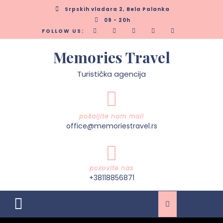
Skip
Srpskih vladara 2, Bela Palanka
to
09 - 20h
content
FOLLOW US:
Memories Travel
Turistička agencija
pošaljite nam mail
office@memoriestravel.rs
pozovite nas
+38118856871
Open