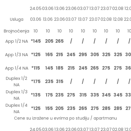
24.05
03.06
13.06
23.06
03.07
13.07
23.07
02.08
12.
Usluga
03.06
13.06
23.06
03.07
13.07
23.07
02.08
12.08
22.
Brojnoćenja
10
10
10
10
10
10
10
10
1
App 1/2 NA
*145
205
265
/
/
/
/
/
/
App 1/3 NA
*125
165
215
245
295
305
325
325
30
App 1/4 NA
*115
145
185
215
245
265
275
275
36
Duplex 1/2
*175
235
315
/
/
/
/
/
/
NA
Duplex 1/3
*135
175
235
275
315
335
345
345
33
NA
Duplex 1/4
*125
155
205
235
265
275
285
285
27
NA
Cene su izražene u evrima po studiju / apartmanu
24.05
03.06
13.06
23.06
03.07
13.07
23.07
02.08
12.