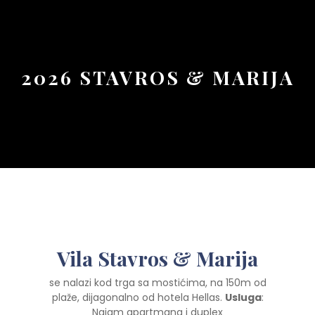
Button
2026 STAVROS & MARIJA
Vila Stavros & Marija
se nalazi kod trga sa mostićima, na 150m od
plaže, dijagonalno od hotela Hellas.
Usluga
:
Najam apartmana i duplex