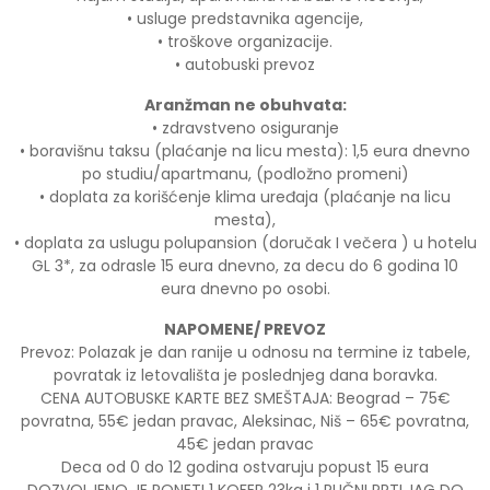
• usluge predstavnika agencije,
• troškove organizacije.
• autobuski prevoz
Aranžman ne obuhvata:
• zdravstveno osiguranje
• boravišnu taksu (plaćanje na licu mesta): 1,5 eura dnevno
po studiu/apartmanu, (podložno promeni)
• doplata za korišćenje klima uređaja (plaćanje na licu
mesta),
• doplata za uslugu polupansion (doručak I večera ) u hotelu
GL 3*, za odrasle 15 eura dnevno, za decu do 6 godina 10
eura dnevno po osobi.
NAPOMENE/ PREVOZ
Prevoz: Polazak je dan ranije u odnosu na termine iz tabele,
povratak iz letovališta je poslednjeg dana boravka.
CENA AUTOBUSKE KARTE BEZ SMEŠTAJA: Beograd – 75€
povratna, 55€ jedan pravac, Aleksinac, Niš – 65€ povratna,
45€ jedan pravac
Deca od 0 do 12 godina ostvaruju popust 15 eura
DOZVOLJENO JE PONETI 1 KOFER 23kg i 1 RUČNI PRTLJAG DO