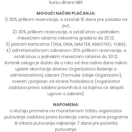
kursu dinara NBS
MOGUĆI NAČINI PLAĆANJA:
1) 30% prilikom rezervacije, a ostatak 15 dana pre polaska na
put,
2) 30% prilikom rezervacije, a ostali iznos u jednakim
mesečnim ratama čekovima građana do 20.12.
3) platnim karticama (VISA, DINA, MASTER, MAESTRO, YUBA),
4) administrativnom zabranom 30% prilikom rezervacije, a
ostali iznos u jednakim mesečnim ratama do 20.12.
Korisnik usluga je dužan da u roku od dva radna dana nakon
uplate akontacije dostavi Organizatoru Rešenje o
administrativnoj zabrani (formular izdaje Organizator),
overen i potpisan od strane Poslodavca (organizator
zadržava pravo odabira pravnih lica sa kojima će sklopiti
ugovor o zabrani).
NAPOMENA:
U slučaju promena na monetarnom tržištu organizator
putovanja zadržava pravo korekcije cena, izmene programa
ili otkaza putovanja najkasnije 7 dana pre početka
putovanja.