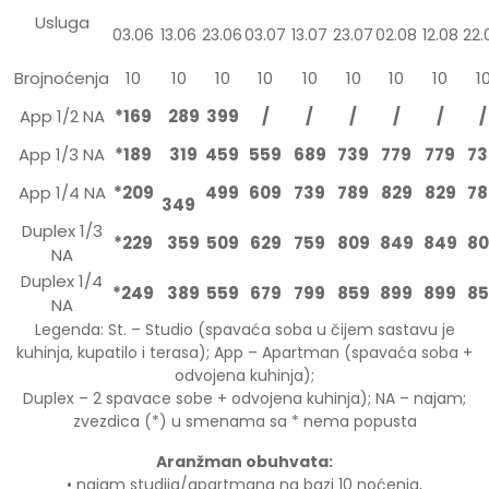
Usluga
03.06
13.06
23.06
03.07
13.07
23.07
02.08
12.08
22.
Brojnoćenja
10
10
10
10
10
10
10
10
1
App 1/2 NA
*169
289
399
/
/
/
/
/
/
App 1/3 NA
*189
319
459
559
689
739
779
779
73
App 1/4 NA
*209
499
609
739
789
829
829
78
349
Duplex 1/3
*229
359
509
629
759
809
849
849
80
NA
Duplex 1/4
*249
389
559
679
799
859
899
899
85
NA
Legenda: St. – Studio (spavaća soba u čijem sastavu je
kuhinja, kupatilo i terasa); App – Apartman (spavaća soba +
odvojena kuhinja);
Duplex – 2 spavace sobe + odvojena kuhinja); NA – najam;
zvezdica (*) u smenama sa * nema popusta
Aranžman obuhvata:
• najam studija/apartmana na bazi 10 noćenja,