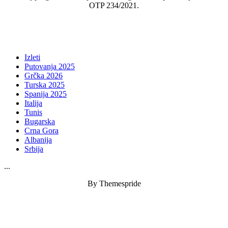
OTP 234/2021.
Izleti
Putovanja 2025
Grčka 2026
Turska 2025
Spanija 2025
Italija
Tunis
Bugarska
Crna Gora
Albanija
Srbija
...
By Themespride