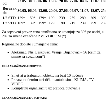
23.05.
30.05.
06.06.
13.06.
20.06.
27.06.
04.07.
11.07.
18.
od
Boravak
30.05.
06.06.
13.06.
20.06.
27.06.
04.07.
11.07.
18.07.
25.
do
1/2 STD
139*
159*
179*
199
239
259
289
309
30
1/3 STD
109*
139*
159*
179
199
219
239
259
25
Za sopstveni prevoz cena aranžmana se umanjuje za 30€ po osobi, a
20€ za smene označene ZVEZDICOM (*)
Regionalne doplate i umanjenje cena:
Aleksinac, Niš, Leskovac, Vranje, Bujanovac – 5€ (osim za
smene sa zvezdicom*)
CENA ARANŽMANA OBUHVATA:
Smeštaj u izabranom objektu na bazi 10 noćenja
Prevoz modernim turističkim autobusima, KLIMA, TV,
VIDEO
Kompletnu organizaciju uz pratioca putovanja
CENA ARANŽMANA NE OBUHVATA: