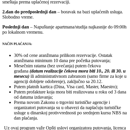
smeštaja prema uplaćenoj rezervaciji.
2.dan do predposlednji dan
– boravak na bazi uplaćenih usluga.
Slobodno vreme.
Poslednji dan
– Napuštanje apartmana/studija najkasnije do 09:00h
po lokalnom vremenu.
NAČIN PLAĆANJA:
30% od cene aranžmana prilikom rezervacije. Ostatak
aranžmana minimum 10 dana pre početka putovanja;
Mesečnim ratama (bez uvećanja) putem čekova
građana
(datum realizacije čekova mora biti 10., 20. ili 30. u
mesecu)
ili administrativnom zabranom (samo firme za koje u
agenciji dobijete odobrenje), zaključno sa 20.12.
Putem platnih kartica (Dina, Visa card, Master, Maestro);
Putem profakture koja mora biti realizovana u roku od 3 dana
od datuma izdavanja;
Prema novom Zakonu o trgovini turističke agencije i
organizatori putovanja su u obavezi da naplaćuju turističke
usluge u dinarskoj protivvrednosti po srednjem kursu NBS na
dan plaćanja.
Uz ovaj program važe Opšti uslovi organizatora putovanja, licenca