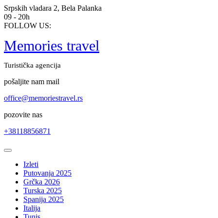
Skip
Srpskih vladara 2, Bela Palanka
to
09 - 20h
content
FOLLOW US:
Memories travel
Turistička agencija
pošaljite nam mail
office@memoriestravel.rs
pozovite nas
+38118856871
Open
Button
Izleti
Putovanja 2025
Grčka 2026
Turska 2025
Spanija 2025
Italija
Tunis