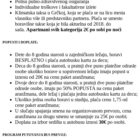
Polisu putno-zdravstvenog osiguranja
Individualne troškove i fakultativne izlete
Klimatska taksa u Grčkoj, koja se plaća se na licu mesta
vlasniku vile ili predstavniku partnera. Plaća se umesto
boravišne takse koja je bila aktuelna od 2018. do
sada.
Apartmani svih kategorija 2€ po sobi po noći
POPUSTI I DOPLATE:
Dete do 8 godina starosti u zajedničkom ležaju, boravi
BESPLATNO i plaća autobusku kartu za decu;
Deca do 8 godina starosti, u pratnji dve puno platežne odrasle
osobe ukoliko borave u sopstvenom ležaju imaju popust u
iznosu od 20€ na cenu paket aranžmana;
Dvoje dece do 8 godina starosti, u pratnji dve puno platežne
odrasle osobe, imaju po 50% POPUSTA na cenu paket
aranžmana, dele ležaj i plaćaju jednu autobusku kartu za decu;
Ukoliko jedna osoba boravi u studiju, plaća cenu 1,75 od
cene paket aranžmana;
U slučaju spajanja smena na organizovanom prevozu, cena
aranžmana za drugu smenu se umanjuje za 25€ po osobi;
Doplata za izbor sedišta u autobusu iznosi
30€
po osobi.
PROGRAM PUTOVANJA BUS PREVOZ: