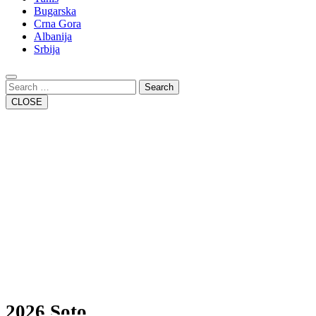
Bugarska
Crna Gora
Albanija
Srbija
Close
Button
Search
CLOSE
2026 Soto