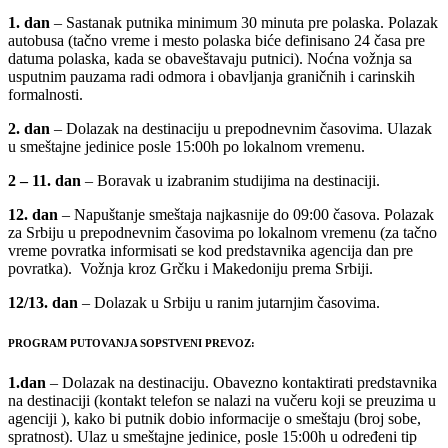
1. dan
– Sastanak putnika minimum 30 minuta pre polaska. Polazak
autobusa (tačno vreme i mesto polaska biće definisano 24 časa pre
datuma polaska, kada se obaveštavaju putnici). Noćna vožnja sa
usputnim pauzama radi odmora i obavljanja graničnih i carinskih
formalnosti.
2. dan
– Dolazak na destinaciju u prepodnevnim časovima. Ulazak
u smeštajne jedinice posle 15:00h po lokalnom vremenu.
2 – 11.
dan
– Boravak u izabranim studijima na destinaciji.
12. dan
– Napuštanje smeštaja najkasnije do 09:00 časova. Polazak
za Srbiju u prepodnevnim časovima po lokalnom vremenu (za tačno
vreme povratka informisati se kod predstavnika agencija dan pre
povratka). Vožnja kroz Grčku i Makedoniju prema Srbiji.
12/13.
dan
– Dolazak u Srbiju u ranim jutarnjim časovima.
PROGRAM PUTOVANJA SOPSTVENI PREVOZ:
1.dan
– Dolazak na destinaciju. Obavezno kontaktirati predstavnika
na destinaciji (kontakt telefon se nalazi na vučeru koji se preuzima u
agenciji ), kako bi putnik dobio informacije o smeštaju (broj sobe,
spratnost). Ulaz u smeštajne jedinice, posle 15:00h u određeni tip