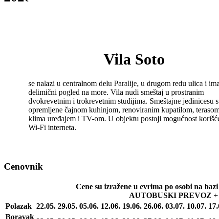
Vila Soto
se nalazi u centralnom delu Paralije, u drugom redu ulica i im
delimični pogled na more. Vila nudi smeštaj u prostranim
dvokrevetnim i trokrevetnim studijima. Smeštajne jedinicesu 
opremljene čajnom kuhinjom, renoviranim kupatilom, terasom
klima uređajem i TV-om. U objektu postoji mogućnost korišć
Wi-Fi interneta.
Cenovnik
Cene su izražene u evrima po osobi na
AUTOBUSKI PREVOZ + SM
Polazak
22.05.
29.05.
05.06.
12.06.
19.06.
26.06.
03.07.
10.07.
17.
Boravak