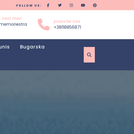
FOLLOW US:
te nam mail
pozovite nas
memoriestra
+38118856871
unis
Bugarska