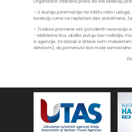
Organizator zadržava pravo da vrši selekciju prav
– U slučaju poremaćaja na tržištu roba i usluga, 
korekciju cena na neplaćeni deo aranžmana. Z
– Troškovi promene već potvđenih rezevacija su
– Maloletna lica, ukoliko putuju bez roditelja, m
iz agencije. Za izlazak iz države svim maloletnim
detetom), da pomenuto lice može samostalno pre
Za