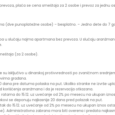
g prevoza, plaća se cena smeštaja za 2 osobe i prevoz za jednu o
jima (dve punoplatežne osobe) – besplatno. – Jedno dete do 7 g
soba u slučaju najma apartmana bez prevoza. U slučaju aranžm
e.
smeštaja (za 2 osobe).
 su isključivo u dinarskoj protivvrednosti po zvaničnom srednje
ovima građana.
je 20 dana pre datuma polaska na put. Ukoliko stranke ne izvrše 
d korišćenja aranžmana i da je rezervacija otkazana.
 ratama do 15.12. uz uvećanje od 2% po mesecu na ukupan iznos 
kovi se deponuju najkasnije 20 dana pred polazak na put.
atak do 15.12. uz uvećanje od 2% po mesecu na ukupan iznos osta
). Administrativna zabrana mora biti overena i predata najkasni