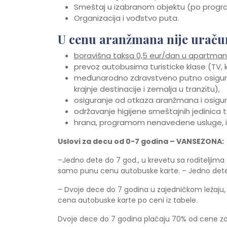
Smeštaj u izabranom objektu (po prog
Organizacija i vođstvo puta.
U cenu aranžmana nije uraču
boravišna taksa 0,5 eur/dan u apartmani
prevoz autobusima turisticke klase (TV,
međunarodno zdravstveno putno osiguran
krajnje destinacije i zemalja u tranzitu),
osiguranje od otkaza aranžmana i osigura
održavanje higijene smeštajnih jedinica 
hrana, programom nenavedene usluge, indi
Uslovi za decu od 0-7 godina – VANSEZONA:
–Jedno dete do 7 god., u krevetu sa roditeljim
samo punu cenu autobuske karte. – Jedno dete
– Dvoje dece do 7 godina u zajedničkom ležaju,
cena autobuske karte po ceni iz tabele.
Dvoje dece do 7 godina plaćaju 70% od cene za o