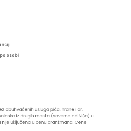
en
ciji.
po osobi
z obuhvaćenih usluga pića, hrane i dr.
laske iz drugih mesta (severno od Niša) u
nije uključena u cenu aranžmana. Cene