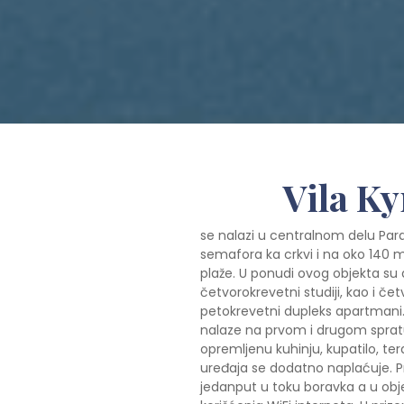
Vila Ky
se nalazi u centralnom delu Parali
semafora ka crkvi i na oko 140 
plaže. U ponudi ovog objekta su d
četvorokrevetni studiji, kao i čet
petokrevetni dupleks apartmani.
nalaze na prvom i drugom sprat
opremljenu kuhinju, kupatilo, ter
uređaja se dodatno naplaćuje. P
jedanput u toku boravka a u obj