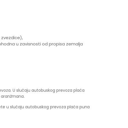
 zvezdice),
hodna u zavisnosti od propisa zemalja
evoza. U slučaju autobuskog prevoza plaća
u aranžmana.
dete u slučaju autobuskog prevoza plaća puna