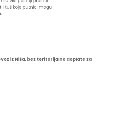
mlju vile postoji prostor
et i tuš koje putnici mogu
.
oz iz Niša, bez teritorijalne doplate za