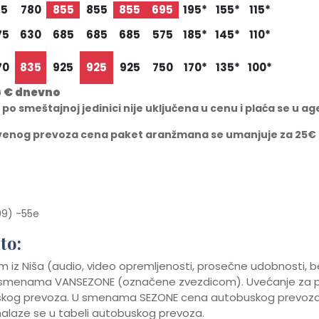
15
780
855
855
855
695
195*
155*
115*
75
630
685
685
685
575
185*
145*
110*
70
835
925
925
925
750
170*
135*
100*
6 € dnevno
 smeštajnoj jedinici nije uključena u cenu i plaća se u ag
tvenog prevoza cena paket aranžmana se umanjuje za 25€ 
99) -55e
to:
 iz Niša (audio, video opremljenosti, prosečne udobnosti, be
 u smenama VANSEZONE (označene zvezdicom). Uvećanje za po
skog prevoza. U smenama SEZONE cena autobuskog prevoza 
alaze se u tabeli autobuskog prevoza.