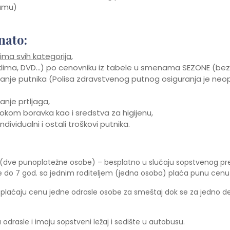
ramu)
nato:
ma svih kategorija
,
 klima, DVD…) po cenovniku iz tabele u smenama SEZONE (bez
je putnika (Polisa zdravstvenog putnog osiguranja je neop
nje prtljaga,
tokom boravka kao i sredstva za higijenu,
vidualni i ostali troškovi putnika.
a (dve punoplatežne osobe) – besplatno u slučaju sopstvenog pr
 do 7 god. sa jednim roditeljem (jedna osoba) plaća punu cen
 plaćaju cenu jedne odrasle osobe za smeštaj dok se za jedno 
drasle i imaju sopstveni ležaj i sedište u autobusu.