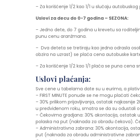
– Za korišćenje 1/2 kao 1/1 u slučaju autobusko
Uslovi za decu do 0-7 godina – SEZONA:
– Jedno dete, do 7 godina u krevetu sa roditel
punu cenu aranžmana.
– Dva deteta se tretiraju kao jedna odrasla o
obzira na uzrast) se plaća cena autobuske kart
– Za korišćenje 1/2 kao 1/1 plaća se puna cena 
Uslovi plaćanja:
Sve cene u tabelama date su u eurima, a plative
– FIRST MINUTE ponude se ne mogu plaćati ček
– 30% prilikom prijavljivanja, ostatak najkasni
u predviđenom roku, smatra se da su odustali o
– Čekovima gradjana: 30% akontacija, ostatak u
polaska na put (naknada za obradu čekova). Če
– Administrativna zabrana: 30% akontacija, ost
put (naknada za obradu administrativne zabrane