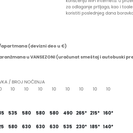
korišćenja WiFi interneta. U prize
za odlaganje prtljaga, kao i toal
koristiti poslednjeg dana boravka
a/apartmana (devizni deo u
€)
 aranžmana u VANSEZONI (ura
č
unat smeštaj i autobuski prev
VKA / BROJ NOĆENJA
0
10
10
10
10
10
10
10
10
.07
15.07
25.07
04.08
14.08
24.08
03.09
13.09
23.09
.07
25.07
04.08
14.08
24.08
03.09
13.09
23.09
03.10
85
535
580
580
580
490
265*
215*
160*
25
580
630
630
630
535
230*
185*
140*