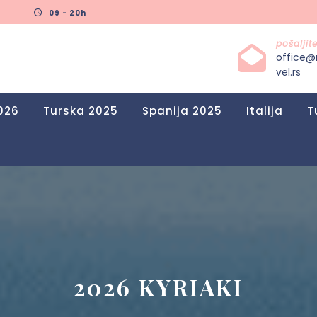
09 - 20h
pošalji
office@
vel.rs
026
Turska 2025
Spanija 2025
Italija
T
2026 KYRIAKI