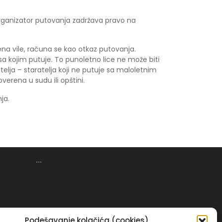
, organizator putovanja zadržava pravo na
na vile, računa se kao otkaz putovanja.
 sa kojim putuje. To punoletno lice ne može biti
itelja – staratelja koji ne putuje sa maloletnim
erena u sudu ili opštini.
ja.
...
Podešavanje kolačića (cookies)