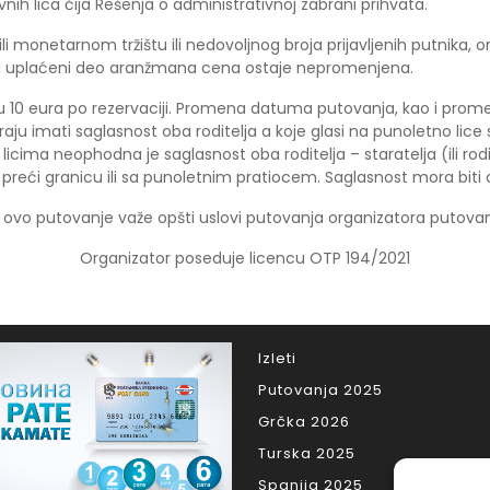
nih lica čija Rešenja o administrativnoj zabrani prihvata.
ili monetarnom tržištu ili nedovoljnog broja prijavljenih putnika
a uplaćeni deo aranžmana cena ostaje nepromenjena.
 10 eura po rezervaciji. Promena datuma putovanja, kao i prome
oraju imati saglasnost oba roditelja a koje glasi na punoletno lice
 licima neophodna je saglasnost oba roditelja – staratelja (ili rod
ći granicu ili sa punoletnim pratiocem. Saglasnost mora biti ov
 ovo putovanje važe opšti uslovi putovanja organizatora putovan
Organizator poseduje licencu OTP 194/2021
Izleti
Putovanja 2025
Grčka 2026
Turska 2025
Spanija 2025