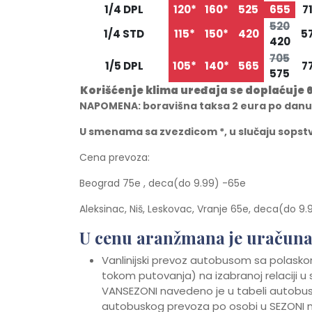
1/4 DPL
120*
160*
525
655
7
520
1/4 STD
115*
150*
420
5
420
705
1/5 DPL
105*
140*
565
7
575
Korišćenje klima uređaja se doplaćuje 
NAPOMENA: boravišna taksa 2 eura po danu po
U smenama sa zvezdicom *, u slučaju sops
Cena prevoza:
Beograd 75e , deca(do 9.99) -65e
Aleksinac, Niš, Leskovac, Vranje 65e, deca(do 9.
U cenu aranžmana je uračuna
Vanlinijski prevoz autobusom sa polaskom
tokom putovanja) na izabranoj relaciji
VANSEZONI navedeno je u tabeli autobu
autobuskog prevoza po osobi u SEZONI n