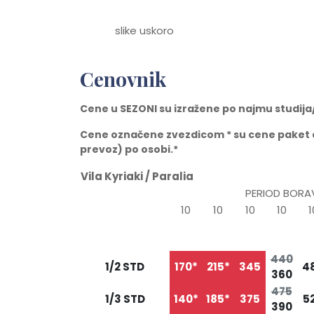
slike uskoro
Cenovnik
Cene u SEZONI su izražene po najmu studij
Cene ozna
č
ene zvezdicom * su cene paket
prevoz) po osobi.*
Vila Kyriaki / Paralia
PERIOD BORA
10
10
10
10
1
26.05
05.06
15.06
25.06
05
TIP/STRUKTURA
05.06
15.06
25.06
05.07
15
440
1/2 STD
170*
215*
345
4
360
475
1/3 STD
140*
185*
375
5
390