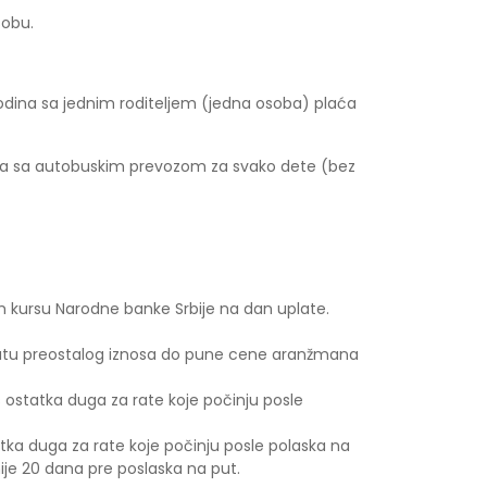
sobu.
odina sa jednim roditeljem (jedna osoba) plaća
ana sa autobuskim prevozom za svako dete (bez
m kursu Narodne banke Srbije na dan uplate.
uplatu preostalog iznosa do pune cene aranžmana
ostatka duga za rate koje počinju posle
tka duga za rate koje počinju posle polaska na
je 20 dana pre poslaska na put.