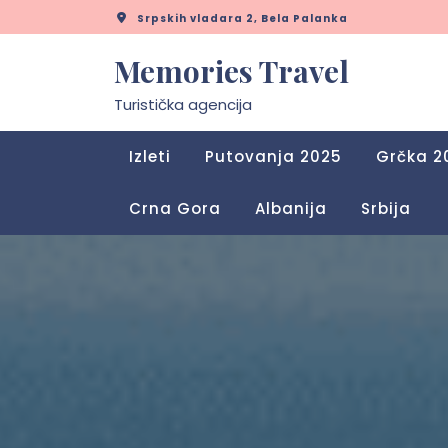
Skip
Srpskih vladara 2, Bela Palanka
to
content
Memories Travel
Turistička agencija
Izleti
Putovanja 2025
Grčka 2
Crna Gora
Albanija
Srbija