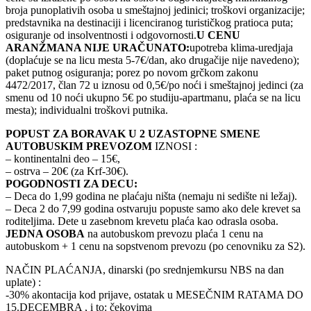
broja punoplativih osoba u smeštajnoj jedinici; troškovi organizacije;
predstavnika na destinaciji i licenciranog turističkog pratioca puta;
osiguranje od insolventnosti i odgovornosti.
U CENU
ARANŽMANA NIJE URAČUNATO:
upotreba klima-uredjaja
(doplaćuje se na licu mesta 5-7€/dan, ako drugačije nije navedeno);
paket putnog osiguranja; porez po novom grčkom zakonu
4472/2017, član 72 u iznosu od 0,5€/po noći i smeštajnoj jedinci (za
smenu od 10 noći ukupno 5€ po studiju-apartmanu, plaća se na licu
mesta); individualni troškovi putnika.
POPUST ZA BORAVAK U 2 UZASTOPNE SMENE
AUTOBUSKIM PREVOZOM
IZNOSI :
– kontinentalni deo – 15€,
– ostrva – 20€ (za Krf-30€).
POGODNOSTI ZA DECU:
– Deca do 1,99 godina ne plaćaju ništa (nemaju ni sedište ni ležaj).
– Deca 2 do 7,99 godina ostvaruju popuste samo ako dele krevet sa
roditeljima. Dete u zasebnom krevetu plaća kao odrasla osoba.
JEDNA OSOBA
na autobuskom prevozu plaća 1 cenu na
autobuskom + 1 cenu na sopstvenom prevozu (po cenovniku za S2).
NAČIN PLAĆANJA, dinarski (po srednjemkursu NBS na dan
uplate) :
-30% akontacija kod prijave, ostatak u MESEČNIM RATAMA DO
15.DECEMBRA , i to: čekovima