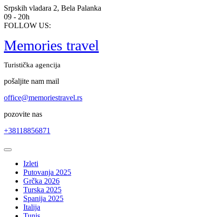
Skip
Srpskih vladara 2, Bela Palanka
to
09 - 20h
content
FOLLOW US:
Memories travel
Turistička agencija
pošaljite nam mail
office@memoriestravel.rs
pozovite nas
+38118856871
Open
Button
Izleti
Putovanja 2025
Grčka 2026
Turska 2025
Spanija 2025
Italija
Tunis