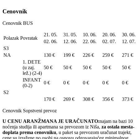
Cenovnik
Cenovnik BUS
21. 05.
31. 05.
10. 06.
20. 06.
30. 06.
Polazak Povratak
02. 06.
12. 06.
22. 06.
02. 07.
12. 07.
S3
NA
130 €
199 €
226 €
259 €
271 €
1. DETE
(u zaj.
50 €
50 €
50 €
50 €
50 €
lež.) (2-4)
INFANT
0 €
0 €
0 €
0 €
0 €
(0-2)
S2
170 €
269 €
308 €
356 €
373 €
Cenovnik Sopstveni prevoz
U CENU ARANŽMANA JE URAČUNATO:
najam na bazi 10
noćenja studija ili apartmana sa prevozom iz Niša,
za ostala mesta-
doplata prema cenovniku
, u paket sa prevozom uračunat trajekt,
cene su izražene po osobi na osnovu odgovarajućeg minimalnog