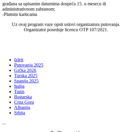
građana sa upisanim datumima dospeća 15. u mesecu ili
administrativnom zabranom;
-Platnim karticama
Uz ovaj program vaze opsti uslovi organizatora putovanja.
Organizator poseduje licencu OTP 107/2021.
Izleti
Putovanja 2025
Grčka 2026
Turska 2025
Spanija 2025
Italija
Tunis
Bugarska
Crna Gora
Albanija
Srbija
...