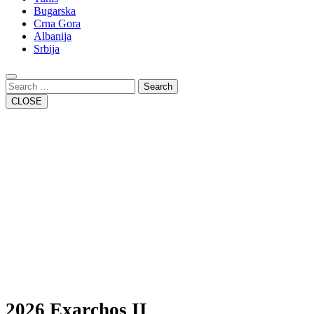
Bugarska
Crna Gora
Albanija
Srbija
Close
Button
Search
CLOSE
2026 Exarchos II