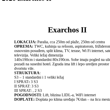
Exarchos II
LOKACIJA:
Paralia, cca 250m od plaže, 250m od centra
OPREMA:
TWC, kuhinja sa rešoom, aspiratorom, frižiderom
osnovnim posuđem, split klima, TV, terase, Wi Fi internet, sate
televizija. Veliki ležaj dimenzija
140x190cm i standardni 80x190cm. Sobe imaju pogled na ulic
pozadi na susedni hotel. Zgrada ima lift i lepo uredjen prostor
dvoristu vile.
STRUKTURA
:
S3 – 1 standardni i 1 veliki ležaj
I SPRAT
:
3 S3
II SPRAT:
3 S3
III SPRAT: , 2 S3
POGODNOSTI
: Lift, blizina LIDL-a, WiFi internet
DOPLATE:
Doplata po klima uređaju 7€/dan – na licu mest