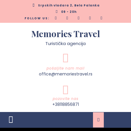
Skip
Srpskih vladara 2, Bela Palanka
to
09 - 20h
content
FOLLOW US:
Memories Travel
Turistička agencija
pošaljite nam mail
office@memoriestravel.rs
pozovite nas
+38118856871
Open