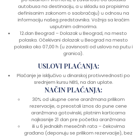
autobusa na destinaciju, a u skladu sa propisima
definisanim zakonom o saobraćaju) u odnosu na
informaciju našeg predstavnika. Vožnja sa kraćim
usputnim odmorima.
12.dan Beograd – Dolazak u Beograd, na mesto
polaska. Očekivani dolazak u Beograd na mesto
polaska oko 07,00 h (u zavisnosti od uslova na putu i
granica).
USLOVI PLAĆANJA:
Plaćanje je isključivo u dinarskoj protivvrednosti po
srednjem kursu NBS, na dan uplate.
NAČIN PLAĆANJA:
30% od ukupne cene aranžmana prilikom
rezervacije, a preostali iznos do pune cene
aranžmana gotovinski, platnim karticama
najkasnije 21 dan pre početka aranžmana
ili u 6 jednakih mesečnih rata – čekovima
građana (deponuju se prilikom rezervacije), bez