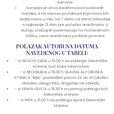
kamate
kompletan iznos kreditima kod poslovnih
banaka, a na osnovu profakture koja mora biti
realizovana u roku od 7 dana od dana izdavanja,
a najkasnije 21 dan pre početka aranžmana. U
slučaju značajnih poremećaja na monetarnom
tržištu, cena aranžmana podleže promeni.
POLAZAK AUTOBUSA DATUMA
NAVEDENOG U TABELI:
– iz NOVOG SADA u 15.00 h sa parkinga železničke
stanice, kod stare lokomotive;
– iz BEOGRADA u 18,00 h GLAVNA AUTOBUSKA
STANICA “BAS”, predviđeni peroni 34 do 41 (ukoliko
davalac usluga BAS, drugačije ne odredi);
– iz KRAGUJEVCA u 19,30 h sa javnog parkinga kod
železničke stanice;
– iz NIŠA u 21,00 h sa parkinga ispred železničke
stanice.