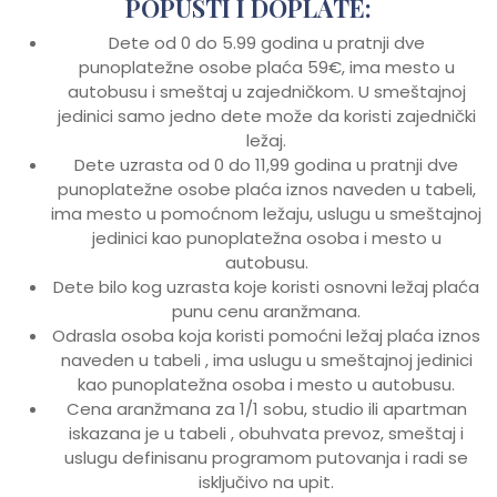
POPUSTI I DOPLATE:
Dete od 0 do 5.99 godina u pratnji dve
punoplatežne osobe plaća 59€, ima mesto u
autobusu i smeštaj u zajedničkom. U smeštajnoj
jedinici samo jedno dete može da koristi zajednički
ležaj.
Dete uzrasta od 0 do 11,99 godina u pratnji dve
punoplatežne osobe plaća iznos naveden u tabeli,
ima mesto u pomoćnom ležaju, uslugu u smeštajnoj
jedinici kao punoplatežna osoba i mesto u
autobusu.
Dete bilo kog uzrasta koje koristi osnovni ležaj plaća
punu cenu aranžmana.
Odrasla osoba koja koristi pomoćni ležaj plaća iznos
naveden u tabeli , ima uslugu u smeštajnoj jedinici
kao punoplatežna osoba i mesto u autobusu.
Cena aranžmana za 1/1 sobu, studio ili apartman
iskazana je u tabeli , obuhvata prevoz, smeštaj i
uslugu definisanu programom putovanja i radi se
isključivo na upit.