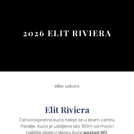
Button
2026 ELIT RIVIERA
slike uskoro
Elit Riviera
Četvorospratna kuća nalazi se u širem centru
Paralije. Kuća je udaljena oko 150m od mora i
najbliže plaže.U sklopu kuće
postoji
lift
.