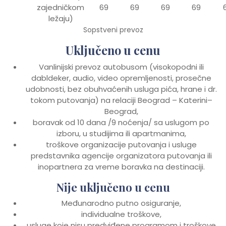
zajedničkom
69
69
69
69
ležaju)
Sopstveni prevoz
Uključeno u cenu
Vanlinijski prevoz autobusom (visokopodni ili
dabldeker, audio, video opremljenosti, prosečne
udobnosti, bez obuhvaćenih usluga pića, hrane i dr.
tokom putovanja) na relaciji Beograd – Katerini–
Beograd,
boravak od 10 dana /9 noćenja/ sa uslugom po
izboru, u studijima ili apartmanima,
troškove organizacije putovanja i usluge
predstavnika agencije organizatora putovanja ili
inopartnera za vreme boravka na destinaciji.
Nije uključeno u cenu
Međunarodno putno osiguranje,
individualne troškove,
usluge koje nisu predviđene programom i troškove