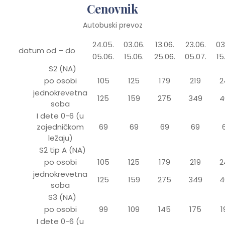
Cenovnik
Autobuski prevoz
24.05.
03.06.
13.06.
23.06.
03
datum od – do
05.06.
15.06.
25.06.
05.07.
15
S2 (NA)
po osobi
105
125
179
219
2
jednokrevetna
125
159
275
349
4
soba
I dete 0-6 (u
zajedničkom
69
69
69
69
ležaju)
S2 tip A (NA)
po osobi
105
125
179
219
2
jednokrevetna
125
159
275
349
4
soba
S3 (NA)
po osobi
99
109
145
175
1
I dete 0-6 (u