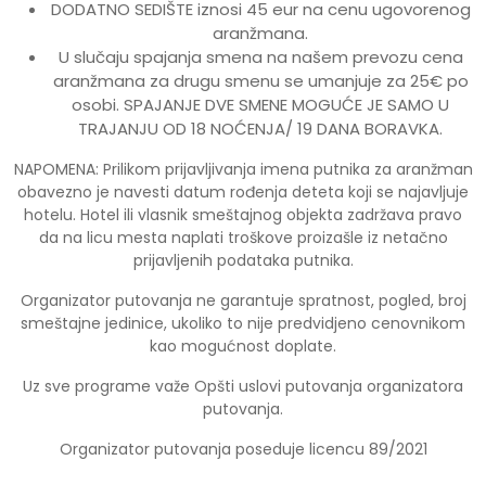
DODATNO SEDIŠTE iznosi 45 eur na cenu ugovorenog
aranžmana.
U slučaju spajanja smena na našem prevozu cena
aranžmana za drugu smenu se umanjuje za 25€ po
osobi. SPAJANJE DVE SMENE MOGUĆE JE SAMO U
TRAJANJU OD 18 NOĆENJA/ 19 DANA BORAVKA.
NAPOMENA: Prilikom prijavljivanja imena putnika za aranžman
obavezno je navesti datum rođenja deteta koji se najavljuje
hotelu. Hotel ili vlasnik smeštajnog objekta zadržava pravo
da na licu mesta naplati troškove proizašle iz netačno
prijavljenih podataka putnika.
Organizator putovanja ne garantuje spratnost, pogled, broj
smeštajne jedinice, ukoliko to nije predvidjeno cenovnikom
kao mogućnost doplate.
Uz sve programe važe Opšti uslovi putovanja organizatora
putovanja.
Organizator putovanja poseduje licencu 89/2021