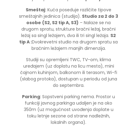
Smeštaj:
Kuća poseduje različite tipove
smeštajnih jedinica (studija).
Studio za 2 do 3
osobe
(S2, S2 tip A, S3)
– Nalaze se na
drugom spratu, strukture bračni ležaj, bračni
ležaj sa singl ležajem, dva ili tri singl ležaja.
S2
tip A :
Dvokrevetni studio na drugom spratu sa
bračnim ležajem manjih dimenzija.
Studiji su opremljeni TWC, TV-om, klima
uređajem (uz doplatu na licu mesta), mini
čajnom kuhinjom, balkonom ili terasom, Wi-fi
(slabog protoka), dostupan u periodu od juna
do septembra.
Parking
: Sopstveni parking nema. Prostor u
funkciji javnog parkinga udaljen je na oko
350m (uz mogućnost uvođenja doplate u
toku letnje sezone od strane nadležnih,
lokalnih organa).