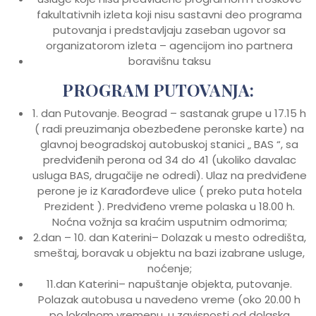
fakultativnih izleta koji nisu sastavni deo programa
putovanja i predstavljaju zaseban ugovor sa
organizatorom izleta – agencijom ino partnera
boravišnu taksu
PROGRAM PUTOVANJA:
1. dan Putovanje. Beograd – sastanak grupe u 17.15 h
( radi preuzimanja obezbeđene peronske karte) na
glavnoj beogradskoj autobuskoj stanici „ BAS “, sa
predviđenih perona od 34 do 41 (ukoliko davalac
usluga BAS, drugačije ne odredi). Ulaz na predviđene
perone je iz Karađorđeve ulice ( preko puta hotela
Prezident ). Predviđeno vreme polaska u 18.00 h.
Noćna vožnja sa kraćim usputnim odmorima;
2.dan – 10. dan Katerini– Dolazak u mesto odredišta,
smeštaj, boravak u objektu na bazi izabrane usluge,
noćenje;
11.dan Katerini– napuštanje objekta, putovanje.
Polazak autobusa u navedeno vreme (oko 20.00 h
po lokalnom vremenu, u zavisnosti od dolaska