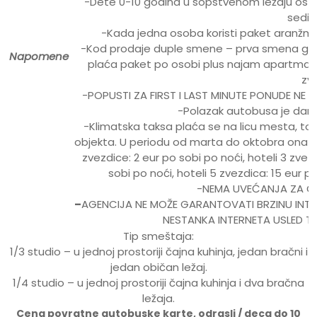
-Dete 0-10 godina u sopstvenom ležaju ost
sediš
-Kada jedna osoba koristi paket aranžman 
-Kod prodaje duple smene – prva smena gde 
Napomene
plaća paket po osobi plus najam apartmana 
zv
-POPUSTI ZA FIRST I LAST MINUTE PONUDE NE
-Polazak autobusa je dan 
-Klimatska taksa plaća se na licu mesta, to
objekta. U periodu od marta do oktobra ona iznos
zvezdice: 2 eur po sobi po noći, hoteli 3 zvez
sobi po noći, hoteli 5 zvezdica: 15 eur p
-NEMA UVEĆANJA ZA O
–
AGENCIJA NE MOŽE GARANTOVATI BRZINU INTE
NESTANKA INTERNETA USLED T
Tip smeštaja:
1/3 studio – u jednoj prostoriji čajna kuhinja, jedan bračni i
jedan običan ležaj.
1/4 studio – u jednoj prostoriji čajna kuhinja i dva bračna
ležaja.
Cena povratne autobuske karte, odrasli / deca do 10