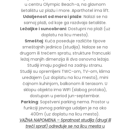
u centru Olympic Beach-a, na glavnom
šetalištu uz plažu i more. Aparthotel ima lift.
Udaljenost od mora i plaže
: Nalazi se na
samoj plaži, od koje ga razdvaja šetalište.
Ležaljke i suncobrani
: Dostupni na plaži (uz
doplatu na licu mesta).
Smeštaj
: Kuća poseduje različite tipove
smeštajnih jedinica (studija). Nalaze se na
drugom ili trećem spratu, strukture francuski
ležaj manjih dimenzija ili dva osnovna ležaja.
Studiji imaju pogled na zadnju stranu.
Studiji su opremljeni TWC-om, TV-om, klima
uređajem (uz doplatu na licu mesta), mini
čajnom kuhinjom, balkonom ili terasom. U
sklopu objekta ima WIFI (slabog protoka),
dostupan u period jun-septembar.
Parking
: Sopstveni parking nema. Prostor u
funkciji javnog parkinga udaljen je na oko
400m (uz doplatu na licu mesta).
VAŽNA NAPOMENA – Spratnost studija (drugi ili
treći sprat) određuje se na licu mesta u