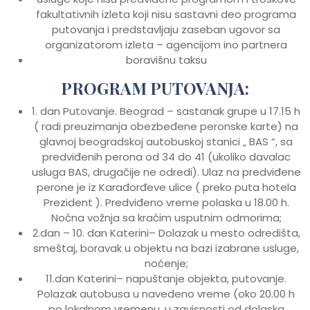
fakultativnih izleta koji nisu sastavni deo programa
putovanja i predstavljaju zaseban ugovor sa
organizatorom izleta – agencijom ino partnera
boravišnu taksu
PROGRAM PUTOVANJA:
1. dan Putovanje. Beograd – sastanak grupe u 17.15 h
( radi preuzimanja obezbeđene peronske karte) na
glavnoj beogradskoj autobuskoj stanici „ BAS “, sa
predviđenih perona od 34 do 41 (ukoliko davalac
usluga BAS, drugačije ne odredi). Ulaz na predviđene
perone je iz Karađorđeve ulice ( preko puta hotela
Prezident ). Predviđeno vreme polaska u 18.00 h.
Noćna vožnja sa kraćim usputnim odmorima;
2.dan – 10. dan Katerini– Dolazak u mesto odredišta,
smeštaj, boravak u objektu na bazi izabrane usluge,
noćenje;
11.dan Katerini– napuštanje objekta, putovanje.
Polazak autobusa u navedeno vreme (oko 20.00 h
po lokalnom vremenu, u zavisnosti od dolaska