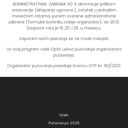
ADMINISTRATIVNA ZABRANA 40 % akontacije prilikom
rezervacije (sklapanja ugovora ), ostatak u jednakim
mesečnim ratama, putem overene administrativne
zabrane (formular korisniku izdaje organizator), do 25.12.
Dospeće rata je 15.,20. i 25. u mesecu.
Započeti način plaćanja se ne može menjati.
Uz ovaj program važe Opšti uslovi putovanja organizatora
putavanja.
Organizator putovanja poseduje licencu OTP br. 162/2021.
Izleti
Putovanja 2025