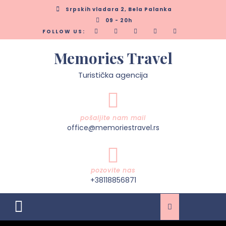
Skip
Srpskih vladara 2, Bela Palanka
to
09 - 20h
content
FOLLOW US:
Memories Travel
Turistička agencija
pošaljite nam mail
office@memoriestravel.rs
pozovite nas
+38118856871
Open