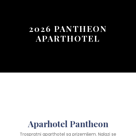
Button
2026 PANTHEON
APARTHOTEL
Aparhotel Pantheon
Trospratni aparthotel sa prizemljem. Nalazi se