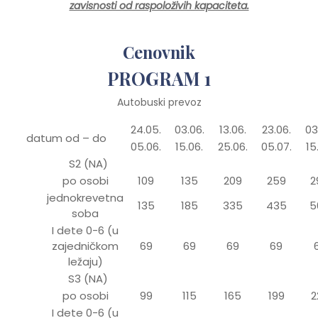
zavisnosti od raspoloživih kapaciteta.
Cenovnik
PROGRAM 1
Autobuski prevoz
24.05.
03.06.
13.06.
23.06.
03
datum od – do
05.06.
15.06.
25.06.
05.07.
15
S2 (NA)
po osobi
109
135
209
259
2
jednokrevetna
135
185
335
435
5
soba
I dete 0-6 (u
zajedničkom
69
69
69
69
ležaju)
S3 (NA)
po osobi
99
115
165
199
2
I dete 0-6 (u