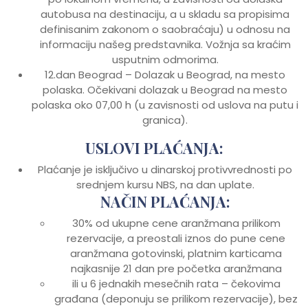
autobusa na destinaciju, a u skladu sa propisima
definisanim zakonom o saobraćaju) u odnosu na
informaciju našeg predstavnika. Vožnja sa kraćim
usputnim odmorima.
12.dan Beograd – Dolazak u Beograd, na mesto
polaska. Očekivani dolazak u Beograd na mesto
polaska oko 07,00 h (u zavisnosti od uslova na putu i
granica).
USLOVI PLAĆANJA:
Plaćanje je isključivo u dinarskoj protivvrednosti po
srednjem kursu NBS, na dan uplate.
NAČIN PLAĆANJA:
30% od ukupne cene aranžmana prilikom
rezervacije, a preostali iznos do pune cene
aranžmana gotovinski, platnim karticama
najkasnije 21 dan pre početka aranžmana
ili u 6 jednakih mesečnih rata – čekovima
građana (deponuju se prilikom rezervacije), bez