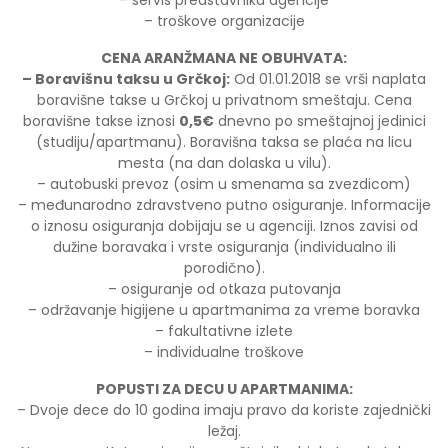
– troškove organizacije
CENA ARANŽMANA NE OBUHVATA:
– Boravišnu taksu u Grčkoj:
Od 01.01.2018 se vrši naplata
boravišne takse u Grčkoj u privatnom smeštaju. Cena
boravišne takse iznosi
0,5€
dnevno po smeštajnoj jedinici
(studiju/apartmanu). Boravišna taksa se plaća na licu
mesta (na dan dolaska u vilu).
– autobuski prevoz (osim u smenama sa zvezdicom)
– međunarodno zdravstveno putno osiguranje. Informacije
o iznosu osiguranja dobijaju se u agenciji. Iznos zavisi od
dužine boravaka i vrste osiguranja (individualno ili
porodično).
– osiguranje od otkaza putovanja
– održavanje higijene u apartmanima za vreme boravka
– fakultativne izlete
– individualne troškove
POPUSTI ZA DECU U APARTMANIMA:
– Dvoje dece do 10 godina imaju pravo da koriste zajednički
ležaj.