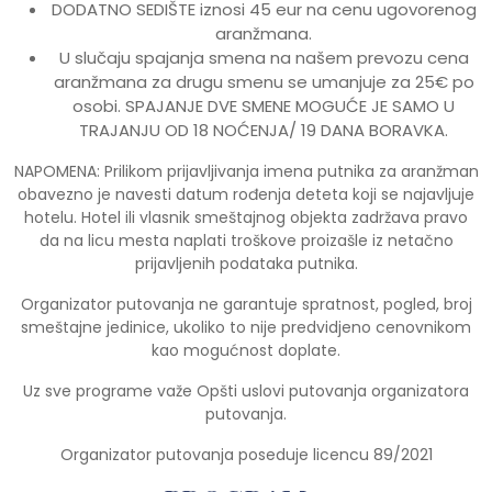
DODATNO SEDIŠTE iznosi 45 eur na cenu ugovorenog
aranžmana.
U slučaju spajanja smena na našem prevozu cena
aranžmana za drugu smenu se umanjuje za 25€ po
osobi. SPAJANJE DVE SMENE MOGUĆE JE SAMO U
TRAJANJU OD 18 NOĆENJA/ 19 DANA BORAVKA.
NAPOMENA: Prilikom prijavljivanja imena putnika za aranžman
obavezno je navesti datum rođenja deteta koji se najavljuje
hotelu. Hotel ili vlasnik smeštajnog objekta zadržava pravo
da na licu mesta naplati troškove proizašle iz netačno
prijavljenih podataka putnika.
Organizator putovanja ne garantuje spratnost, pogled, broj
smeštajne jedinice, ukoliko to nije predvidjeno cenovnikom
kao mogućnost doplate.
Uz sve programe važe Opšti uslovi putovanja organizatora
putovanja.
Organizator putovanja poseduje licencu 89/2021