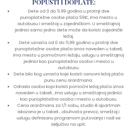
POPUSTI I DOPLATE:
Dete od 0 do 5.99 godina u pratnji dve
punoplatežne osobe plaća 59€, ima mesto u
autobusu i smeštaj u zajedničkom. U smeštajnoj
jedinici samo jedno dete može da koristi zajednički
ležaj.
Dete uzrasta od 0 do 11,99 godina u pratnji dve
punoplatežne osobe plaća iznos naveden u tabeli,
ima mesto u pomoćnom ležaju, uslugu u smeštajnoj
jedinici kao punoplatežna osoba i mesto u
autobusu.
Dete bilo kog uzrasta koje koristi osnovni ležaj plaća
punu cenu aranžmana.
Odrasla osoba koja koristi pomoćni ležaj plaća iznos
naveden u tabeli , ima uslugu u smeštajnoj jedinici
kao punoplatežna osoba i mesto u autobusu.
Cena aranžmana za 1/1 sobu, studio ili apartman
iskazana je u tabeli , obuhvata prevoz, smeštaj i
uslugu definisanu programom putovanja i radi se
isključivo na upit.