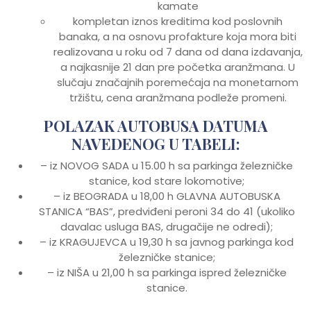
kamate
kompletan iznos kreditima kod poslovnih
banaka, a na osnovu profakture koja mora biti
realizovana u roku od 7 dana od dana izdavanja,
a najkasnije 21 dan pre početka aranžmana. U
slučaju značajnih poremećaja na monetarnom
tržištu, cena aranžmana podleže promeni.
POLAZAK AUTOBUSA DATUMA
NAVEDENOG U TABELI:
– iz NOVOG SADA u 15.00 h sa parkinga železničke
stanice, kod stare lokomotive;
– iz BEOGRADA u 18,00 h GLAVNA AUTOBUSKA
STANICA “BAS”, predviđeni peroni 34 do 41 (ukoliko
davalac usluga BAS, drugačije ne odredi);
– iz KRAGUJEVCA u 19,30 h sa javnog parkinga kod
železničke stanice;
– iz NIŠA u 21,00 h sa parkinga ispred železničke
stanice.