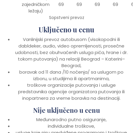
zajedničkom
69
69
69
69
ležaju)
Sopstveni prevoz
Uključeno u cenu
Vanlinijski prevoz autobusom (visokopodni ili
dabldeker, audio, video opremljenosti, prosečne
udobnosti, bez obuhvaćenih usluga pića, hrane i dr.
tokom putovanja) na relaciji Beograd – Katerini–
Beograd,
boravak od 11 dana /10 noćenja/ sa uslugom po
izboru, u studijima ili apartmanima,
troškove organizacije putovanja i usluge
predstavnika agencije organizatora putovanja ili
inopartnera za vreme boravka na destinaciji.
Nije uključeno u cenu
Međunarodno putno osiguranje,
individualne troškove,
usluge koje nisu predviđene programom i troškove