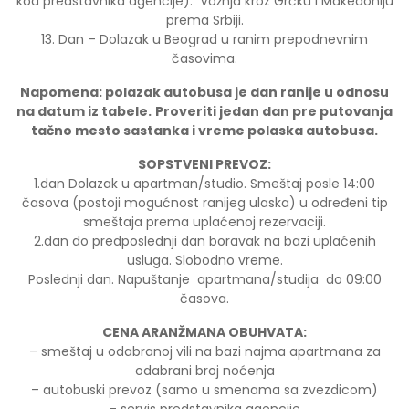
kod predstavnika agencije). Vožnja kroz Grčku i Makedoniju
prema Srbiji.
13. Dan – Dolazak u Beograd u ranim prepodnevnim
časovima.
Napomena: polazak autobusa je dan ranije u odnosu
na datum iz tabele.
Proveriti jedan dan pre putovanja
tačno mesto sastanka i vreme polaska autobusa.
SOPSTVENI PREVOZ:
1.dan Dolazak u apartman/studio. Smeštaj posle 14:00
časova (postoji mogućnost ranijeg ulaska) u određeni tip
smeštaja prema uplaćenoj rezervaciji.
2.dan do predposlednji dan boravak na bazi uplaćenih
usluga. Slobodno vreme.
Poslednji dan. Napuštanje apartmana/studija do 09:00
časova.
CENA ARANŽMANA OBUHVATA:
– smeštaj u odabranoj vili na bazi najma apartmana za
odabrani broj noćenja
– autobuski prevoz (samo u smenama sa zvezdicom)
– servis predstavnika agencije