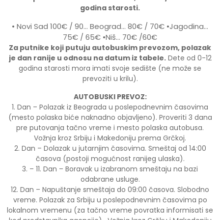
godina starosti.
• Novi Sad 100€ / 90… Beograd… 80€ / 70€ •Jagodina…
75€ / 65€ •Niš… 70€ /60€
Za putnike koji putuju autobuskim prevozom, polazak
je dan ranije u odnosu na datum iz tabele.
Dete od 0-12
godina starosti mora imati svoje sedište (ne može se
prevoziti u krilu).
AUTOBUSKI PREVOZ:
1. Dan – Polazak iz Beograda u poslepodnevnim časovima
(mesto polaska biće naknadno objavljeno). Proveriti 3 dana
pre putovanja tačno vreme i mesto polaska autobusa.
Vožnja kroz Srbiju i Makedoniju prema Grčkoj.
2. Dan – Dolazak u jutarnjim časovima. Smeštaj od 14:00
časova (postoji mogućnost ranijeg ulaska).
3. – 11. Dan – Boravak u izabranom smeštaju na bazi
odabrane usluge.
12. Dan – Napuštanje smeštaja do 09:00 časova. Slobodno
vreme. Polazak za Srbiju u poslepodnevnim časovima po
lokalnom vremenu (za tačno vreme povratka informisati se