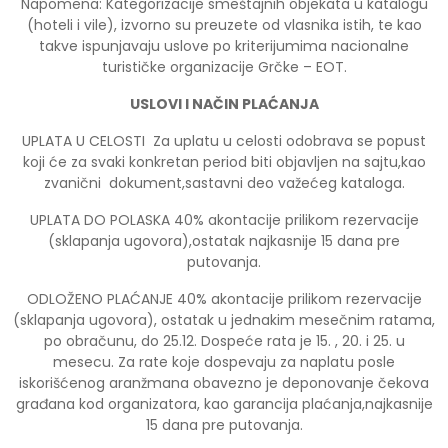
Napomena: Kategorizacije smeštajnih objekata u katalogu
(hoteli i vile), izvorno su preuzete od vlasnika istih, te kao
takve ispunjavaju uslove po kriterijumima nacionalne
turističke organizacije Grčke – EOT.
USLOVI I NAČIN PLAĆANJA
UPLATA U CELOSTI Za uplatu u celosti odobrava se popust
koji će za svaki konkretan period biti objavljen na sajtu,kao
zvanični dokument,sastavni deo važećeg kataloga.
UPLATA DO POLASKA 40% akontacije prilikom rezervacije
(sklapanja ugovora),ostatak najkasnije 15 dana pre
putovanja.
ODLOŽENO PLAĆANJE 40% akontacije prilikom rezervacije
(sklapanja ugovora), ostatak u jednakim mesečnim ratama,
po obračunu, do 25.12. Dospeće rata je 15. , 20. i 25. u
mesecu. Za rate koje dospevaju za naplatu posle
iskorišćenog aranžmana obavezno je deponovanje čekova
građana kod organizatora, kao garancija plaćanja,najkasnije
15 dana pre putovanja.