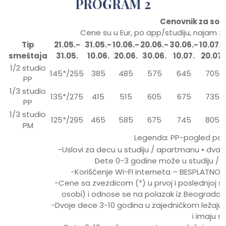
PROGRAM 2
Cenovnik za sop
Cene su u Eur, po app/studiju, najam 
Tip
21.05.-
31.05.-
10.06.-
20.06.-
30.06.-
10.07.-
smeštaja
31.05.
10.06.
20.06.
30.06.
10.07.
20.07.
1/2 studio
145*/255
385
485
575
645
705
PP
1/3 studio
135*/275
415
515
605
675
735
PP
1/3 studio
125*/295
465
585
675
745
805
PM
Legenda: PP-pogled poz
-Uslovi za decu u studiju / apartmanu • dva d
Dete 0-3 godine može u studiju / 
-Korišćenje WI-FI interneta – BESPLATNO. 
-Cene sa zvezdicom (*) u prvoj i poslednjo
osobi) i odnose se na polazak iz Beograda. 
-Dvoje dece 3-10 godina u zajedničkom ležaj
i imaju s