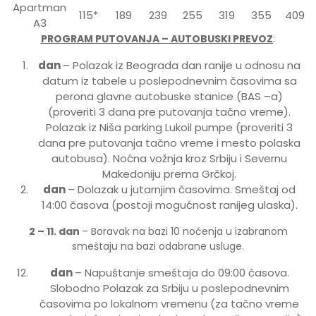
Apartman
115*
189
239
255
319
355
409
A3
PROGRAM PUTOVANJA – AUTOBUSKI PREVOZ
:
dan
– Polazak iz Beograda dan ranije u odnosu na
datum iz tabele u poslepodnevnim časovima sa
perona glavne autobuske stanice (BAS –a)
(proveriti 3 dana pre putovanja tačno vreme).
Polazak iz Niša parking Lukoil pumpe (proveriti 3
dana pre putovanja tačno vreme i mesto polaska
autobusa). Noćna vožnja kroz Srbiju i Severnu
Makedoniju prema Grčkoj.
dan
– Dolazak u jutarnjim časovima. Smeštaj od
14:00 časova (postoji mogućnost ranijeg ulaska).
2 – 11. dan
– Boravak na bazi 10 noćenja u izabranom
smeštaju na bazi odabrane usluge.
dan
– Napuštanje smeštaja do 09:00 časova.
Slobodno Polazak za Srbiju u poslepodnevnim
časovima po lokalnom vremenu (za tačno vreme