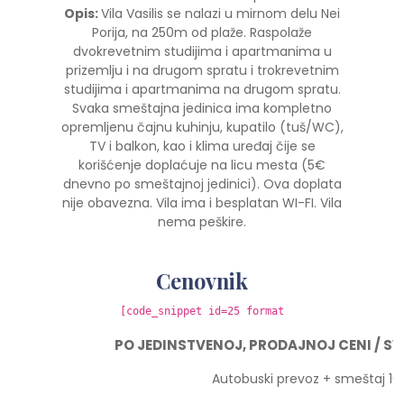
Opis:
Vila Vasilis se nalazi u mirnom delu Nei
Porija, na 250m od plaže. Raspolaže
dvokrevetnim studijima i apartmanima u
prizemlju i na drugom spratu i trokrevetnim
studijima i apartmanima na drugom spratu.
Svaka smeštajna jedinica ima kompletno
opremljenu čajnu kuhinju, kupatilo (tuš/WC),
TV i balkon, kao i klima uređaj čije se
korišćenje doplaćuje na licu mesta (5€
dnevno po smeštajnoj jedinici). Ova doplata
nije obavezna. Vila ima i besplatan WI-FI. Vila
nema peškire.
Cenovnik
[code_snippet id=25 format
PO JEDINSTVENOJ, PRODAJNOJ CENI / SV
Autobuski prevoz + smeštaj 10