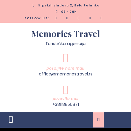
Skip
Srpskih vladara 2, Bela Palanka
to
09 - 20h
content
FOLLOW US:
Memories Travel
Turistička agencija
pošaljite nam mail
office@memoriestravel.rs
pozovite nas
+38118856871
Open