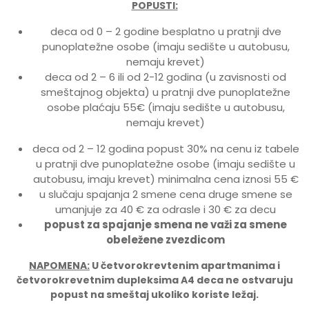
POPUSTI:
deca od 0 – 2 godine besplatno u pratnji dve
punoplatežne osobe (imaju sedište u autobusu,
nemaju krevet)
deca od 2 – 6 ili od 2-12 godina (u zavisnosti od
smeštajnog objekta) u pratnji dve punoplatežne
osobe plaćaju 55€ (imaju sedište u autobusu,
nemaju krevet)
deca od 2 – 12 godina popust 30% na cenu iz tabele
u pratnji dve punoplatežne osobe (imaju sedište u
autobusu, imaju krevet) minimalna cena iznosi 55 €
u slučaju spajanja 2 smene cena druge smene se
umanjuje za 40 € za odrasle i 30 € za decu
popust za spajanje smena ne važi za smene
obeležene zvezdicom
NAPOMENA:
U četvorokrevtenim apartmanima i
četvorokrevetnim dupleksima A4 deca ne ostvaruju
popust na smeštaj ukoliko koriste ležaj.