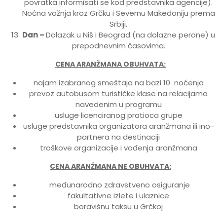
povratka informisati se kod predstavnika agencije).
Noćna vožnja kroz Grčku i Severnu Makedoniju prema
Srbiji.
Dan –
Dolazak u Niš i Beograd (na dolazne perone) u
prepodnevnim časovima.
CENA ARANŽMANA OBUHVATA
:
najam izabranog smeštaja na bazi 10 noćenja
prevoz autobusom turističke klase na relacijama
navedenim u programu
usluge licenciranog pratioca grupe
usluge predstavnika organizatora aranžmana ili ino-
partnera na destinaciji
troškove organizacije i vođenja aranžmana
CENA ARANŽMANA NE OBUHVATA
:
međunarodno zdravstveno osiguranje
fakultativne izlete i ulaznice
boravišnu taksu u Grčkoj