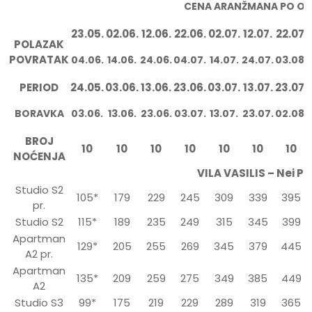
CENA ARANŽMANA PO OS
23.05.
02.06.
12.06.
22.06.
02.07.
12.07.
22.07.
POLAZAK
POVRATAK
04.06.
14.06.
24.06.
04.07.
14.07.
24.07.
03.08.
PERIOD
24.05.
03.06.
13.06.
23.06.
03.07.
13.07.
23.07.
BORAVKA
03.06.
13.06.
23.06.
03.07.
13.07.
23.07.
02.08.
BROJ
10
10
10
10
10
10
10
NOĆENJA
VILA VASILIS – Nei Po
Studio S2
105*
179
229
245
309
339
395
pr.
Studio S2
115*
189
235
249
315
345
399
Apartman
129*
205
255
269
345
379
445
A2 pr.
Apartman
135*
209
259
275
349
385
449
A2
Studio S3
99*
175
219
229
289
319
365