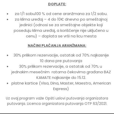
DOPLATE:
za 1/1 sobu100 % od cene aranžmana za 1/2 sobu.
za klima uređaj – 4 do 10€ dnevno po smeštajnoj
jedinici (odnosi se za smeštajne objekte koji
poseduju klima uređaj, a korišćenje nije uključeno u
cenu) – doplata se vrši na licu mesta
NAČINI PLAĆANJA ARANŽMANA:
30% prilikom rezervacije, ostatak od 70% najkasnije
10 dana pre putovanja
30% prilikom rezervacije, a ostatak od 70% u
jednakim mesečnim ratama čekovima građana BAZ
KAMATE najkasnije do 15.12.
platne kartice (Visa, Dina, Master, Maestro, American
Express)
Uz ovaj program važe Opšti uslovi putovanja organizatora
putovanja. Licenca organizatora putovanja OTP 63/2021.