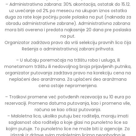
– Administrativna zabrana: 30% akontacija, ostatak do 15.12.
uz uvećanje od 2% po mesecu na ukupan iznos ostatka
duga za rate koje počinju posle polaska na put (naknada za
obradu administrativne zabrane). Administrativna zabrana
mora biti overena i predata najkasnije 20 dana pre poslaska
na put.
Organizator zadržava pravo da vrši selekciju pravnih lica čija
Rešenja o administrativnoj zabrani prihvata.
– U slučaju poremaćaja na tržištu roba i usluga, ili
monetarnom tržištu ili nedovoljnog broja prijavljenih putnika,
organizator putovanja zadržava pravo na korekciju cena na
neplaćeni deo aranžmana. Za uplaćeni deo aranžmana
cena ostaje nepromenjena.
– Troškovi promene već potvđenih rezevacija su 10 eura po
rezervaciji. Promena datuma putovanja, kao i promena vile,
računa se kao otkaz putovanja.
– Maloletna lica, ukoliko putuju bez roditelja, moraju imati
saglasnost oba roditelja a koje glasi na punoletno lice sa
kojim putuje. To punoletno lice ne može biti iz agencije. Za
izlazak iz države svim maloletnim licima neophodna je