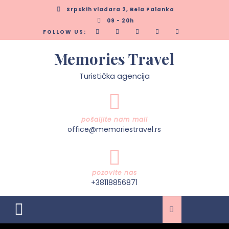
Skip
Srpskih vladara 2, Bela Palanka
to
09 - 20h
content
FOLLOW US:
Memories Travel
Turistička agencija
pošaljite nam mail
office@memoriestravel.rs
pozovite nas
+38118856871
Open