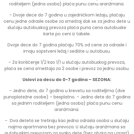
roditeljem (jedna osoba) plaća punu cenu aranžmana.
– Dvoje dece do 7 godina u zajedničkom ležaju, plaćaju
cenu jedne odrasle osobe za smeštaj dok se za jedno dete u
slučaju autobuskog prevoza plaća puna cena autobuske
karte po ceni iz tabele.
Dvoje dece do 7 godina plaćaju 70% od cene za odrasle i
imaju sopstveni ležaj i sedište u autobusu.
– Za korišćenje 1/2 kao 1/1 u slučaju autobuskog prevoza,
plaća se cena smeštaja za 2 osobe i prevoz za jednu osobu.
Uslovi za decu do 0-7 godina – SEZONA:
– Jedno dete, do 7 godina u krevetu sa roditeljima (dve
punoplatežne osobe) – besplatno. – Jedno dete do 7 godina
sa jednim roditeljem (jedna osoba) plaća punu cenu
aranžmana.
– Dva deteta se tretiraju kao jedna odrasla osoba u slučaju
najma apartmana bez prevoza. U slučaju aranžmana sa
autobuskim prevozom za svako dete (bez obzira na uzrast)