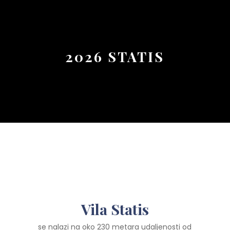
Button
2026 STATIS
Vila Statis
se nalazi na oko 230 metara udaljenosti od