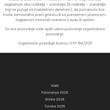
saglasnost oba roditelja – staratelja (ili roditelja – staratelja
koji ne putuje sa maloletnim detetom), da pomenuto lice
može samostalno preći granicu ili sa punoletnim pratiocem.
Saglasnost mora biti overena u sudu ili opštini.
Za ovo putovanje važe opšti uslovi putovanja organizatora
putovanja.
Organizator poseduje licencu OTP 194/2021
Izleti
Putovanja 2025
Grčka 2026
Turska 2025