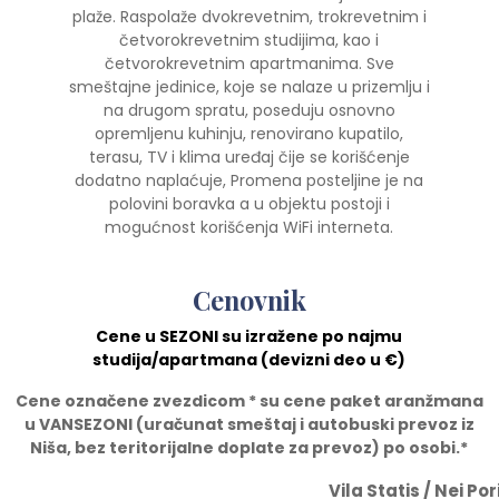
plaže. Raspolaže dvokrevetnim, trokrevetnim i
četvorokrevetnim studijima, kao i
četvorokrevetnim apartmanima. Sve
smeštajne jedinice, koje se nalaze u prizemlju i
na drugom spratu, poseduju osnovno
opremljenu kuhinju, renovirano kupatilo,
terasu, TV i klima uređaj čije se korišćenje
dodatno naplaćuje, Promena posteljine je na
polovini boravka a u objektu postoji i
mogućnost korišćenja WiFi interneta.
Cenovnik
Cene u SEZONI su izražene po najmu
studija/apartmana (devizni deo u
€)
Cene ozna
č
ene zvezdicom * su cene paket aranžmana
u VANSEZONI (ura
č
unat smeštaj i autobuski prevoz iz
Niša, bez teritorijalne doplate za prevoz) po osobi.*
Vila Statis / Nei Por