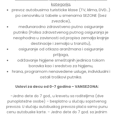
kategorija
,
prevoz autobusima turisticke klase (TV, klima, DVD…)
po cenovniku iz tabele u smenama SEZONE (bez
zvezdice),
međunarodno zdravstveno putno osiguranje
putnika (Polisa zdravstvenog putnog osiguranja je
neophodna u zavisnosti od propisa zemalja krajnje
destinacije i zemalja u tranzitu),
osiguranje od otkaza aranžmana i osiguranje
prtljaga,
održavanje higijene smeštajnih jedinica tokom
boravka kao i sredstva za higijenu,
hrana, programom nenavedene usluge, individualni i
ostali troškovi putnika.
Uslovi za decu od 0-7 godina – VANSEZONA:
–Jedno dete do 7 god., u krevetu sa roditeljima (dve
punoplatežne osobe) – besplatno u slučaju sopstvenog
prevoza. U slučaju autobuskog prevoza plaća samo punu
cenu autobuske karte. – Jedno dete do 7 god. sa jednim