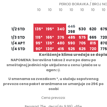
PERIOD BORAVKA / BROJ N
10
10
10
10
10
10
10
26.05
05.06
15.06
25.06
05.07
15.07
25.0
TIP/STRUKTURA
05.06
15.06
25.06
05.07
15.07
25.07
04.0
445
1/2 STD
135*
195*
340
530
620
67
398
1/3 STD
115*
165*
375
485
575
665
72
1/4 APT
95*
135*
480
590
705
815
87
1/4 STD
90*
130*
415
525
625
720
77
Korišćenje klima uređaja se dopl
NAPOMENA: boravišna taksa 2 eura po danu po
smeštajnoj jedinici nije uključena u cenu i plaća se u
agen
ciji.
U smenama sa zvezdicom *, u slučaju sopstvenog
prevoza cena paket aranžmana se umanjuje za 25€ po
osobi
Cena prevoza:
Beograd 75e , deca(do 9.99) -65e