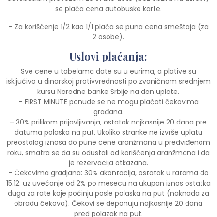
se plaća cena autobuske karte.
– Za korišćenje 1/2 kao 1/1 plaća se puna cena smeštaja (za
2 osobe).
Uslovi plaćanja:
Sve cene u tabelama date su u eurima, a plative su
isključivo u dinarskoj protivvrednosti po zvaničnom srednjem
kursu Narodne banke Srbije na dan uplate.
– FIRST MINUTE ponude se ne mogu plaćati čekovima
građana.
– 30% prilikom prijavljivanja, ostatak najkasnije 20 dana pre
datuma polaska na put. Ukoliko stranke ne izvrše uplatu
preostalog iznosa do pune cene aranžmana u predviđenom
roku, smatra se da su odustali od korišćenja aranžmana i da
je rezervacija otkazana.
– Čekovima gradjana: 30% akontacija, ostatak u ratama do
15.12. uz uvećanje od 2% po mesecu na ukupan iznos ostatka
duga za rate koje počinju posle polaska na put (naknada za
obradu čekova). Čekovi se deponuju najkasnije 20 dana
pred polazak na put.