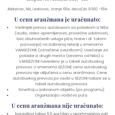
Aleksinac, Niš, Leskovac, Vranje 65e, deca(do 9.99) -55e
U cenu aranžmana je uračunato:
Vanlinijski prevoz autobusom sa polaskom iz Niša
(audio, video opremljenosti, prosečne udobnosti,
bez obuhvaćenih usluga pića, hrane i dr. tokom
putovanja) na izabranoj relaciji u smenama
VANSEZONE (označene zvezdicom). Uvećanje za
polaske iz drugih mesta (severno od Niša) u
VANSEZONI navedeno je u tabeli autobuskog
prevoza. U smenama SEZONE cena autobuskog
prevoza nije uključena u cenu aranžmana. Cene
autobuskog prevoza po osobi u SEZONI nalaze se u
tabeli autobuskog prevoza.
Smeštaj u izabranom objektu (po programu)
Organizacija i vođstvo puta.
U cenu aranžmana nije uračunato:
boravišna taksa 0,5 eur/dan u apartmanima svih