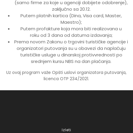
(samo firme za koje u agenciji dobijete odobrenje),
zaključno sa 20.12.
Putem platnih kartica (Dina, Visa card, Master,
Maestro);
Putem profakture koja mora biti realizovana u
roku od 3 dana od datuma izdavanja;
Prema novom Zakonu o trgovini turističke agencije i
organizatori putovanja su u obavezi da naplaćuju
turističke usluge u dinarskoj protivvrednosti po
srednjem kursu NBS na dan plaćanja.
Uz ovaj program važe Opšti uslovi organizatora putovanja,
licenca OTP 234/2021.
Izleti