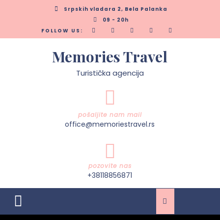
Skip
Srpskih vladara 2, Bela Palanka
to
09 - 20h
content
FOLLOW US:
Memories Travel
Turistička agencija
pošaljite nam mail
office@memoriestravel.rs
pozovite nas
+38118856871
Open