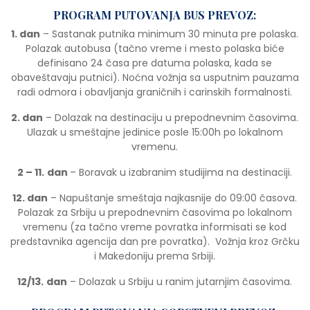
PROGRAM PUTOVANJA BUS PREVOZ:
1. dan
– Sastanak putnika minimum 30 minuta pre polaska.
Polazak autobusa (tačno vreme i mesto polaska biće
definisano 24 časa pre datuma polaska, kada se
obaveštavaju putnici). Noćna vožnja sa usputnim pauzama
radi odmora i obavljanja graničnih i carinskih formalnosti.
2. dan
– Dolazak na destinaciju u prepodnevnim časovima.
Ulazak u smeštajne jedinice posle 15:00h po lokalnom
vremenu.
2 – 11.
dan
– Boravak u izabranim studijima na destinaciji.
12. dan
– Napuštanje smeštaja najkasnije do 09:00 časova.
Polazak za Srbiju u prepodnevnim časovima po lokalnom
vremenu (za tačno vreme povratka informisati se kod
predstavnika agencija dan pre povratka). Vožnja kroz Grčku
i Makedoniju prema Srbiji.
12/13.
dan
– Dolazak u Srbiju u ranim jutarnjim časovima.