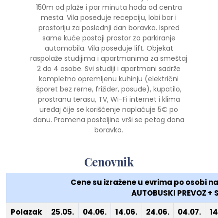
150m od plaže i par minuta hoda od centra
mesta. Vila poseduje recepciju, lobi bar i
prostoriju za poslednji dan boravka. Ispred
same kuće postoji prostor za parkiranje
automobila. Vila poseduje lift. Objekat
raspolaže studijima i apartmanima za smeštaj
2 do 4 osobe. Svi studiji i apartmani sadrže
kompletno opremljenu kuhinju (električni
šporet bez rerne, frižider, posuđe), kupatilo,
prostranu terasu, TV, Wi-Fi internet i klima
uređaj čije se korišćenje naplaćuje 5€ po
danu. Promena posteljine vrši se petog dana
boravka.
Cenovnik
Cene su izražene u evrima po osobi 
AUTOBUSKI PREVOZ + S
Polazak
25.05.
04.06.
14.06.
24.06.
04.07.
14