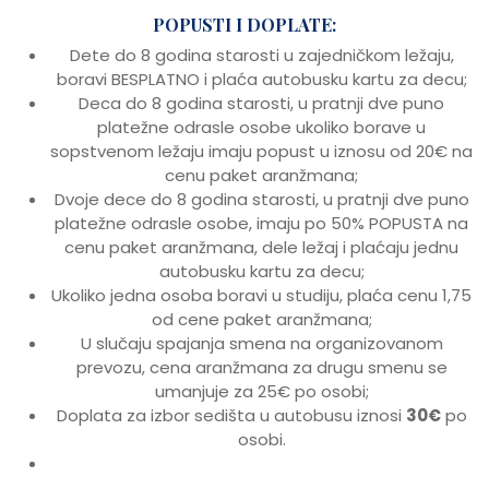
POPUSTI I DOPLATE:
Dete do 8 godina starosti u zajedničkom ležaju,
boravi BESPLATNO i plaća autobusku kartu za decu;
Deca do 8 godina starosti, u pratnji dve puno
platežne odrasle osobe ukoliko borave u
sopstvenom ležaju imaju popust u iznosu od 20€ na
cenu paket aranžmana;
Dvoje dece do 8 godina starosti, u pratnji dve puno
platežne odrasle osobe, imaju po 50% POPUSTA na
cenu paket aranžmana, dele ležaj i plaćaju jednu
autobusku kartu za decu;
Ukoliko jedna osoba boravi u studiju, plaća cenu 1,75
od cene paket aranžmana;
U slučaju spajanja smena na organizovanom
prevozu, cena aranžmana za drugu smenu se
umanjuje za 25€ po osobi;
Doplata za izbor sedišta u autobusu iznosi
30€
po
osobi.