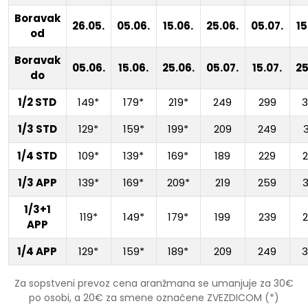
Boravak
26.05.
05.06.
15.06.
25.06.
05.07.
15
od
Boravak
05.06.
15.06.
25.06.
05.07.
15.07.
25
do
1/2 STD
149*
179*
219*
249
299
1/3 STD
129*
159*
199*
209
249
1/4 STD
109*
139*
169*
189
229
1/3 APP
139*
169*
209*
219
259
1/3+1
119*
149*
179*
199
239
APP
1/4 APP
129*
159*
189*
209
249
Za sopstveni prevoz cena aranžmana se umanjuje za 30€
po osobi, a 20€ za smene označene ZVEZDICOM (*)