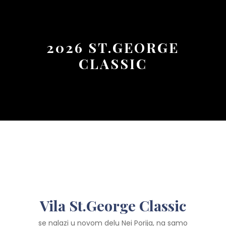
Button
2026 ST.GEORGE
CLASSIC
Vila St.George Classic
se nalazi u novom delu Nei Porija, na samo