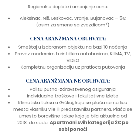
Regionalne doplate i umanjenje cena:
Aleksinac, Niš, Leskovac, Vranje, Bujanovac – 5€
(osim za smene sa zvezdicom*)
CENA ARANŽMANA OBUHVATA:
Smeštaj u izabranom objektu na bazi 10 noćenja
Prevoz modernim turističkim autobusima, KLIMA, TV,
VIDEO
Kompletnu organizaciju uz pratioca putovanja
CENA ARANŽMANA NE OBUHVATA:
Polisu putno-zdravstvenog osiguranja
Individualne troškove i fakultativne izlete
Klimatska taksa u Grčkoj, koja se plaća se na licu
mesta vlasniku vile ili predstavniku partnera. Plaća se
umesto boravišne takse koja je bila aktuelna od
2018. do sada.
Apartmani svih kategorija 2€ po
sobi po noći