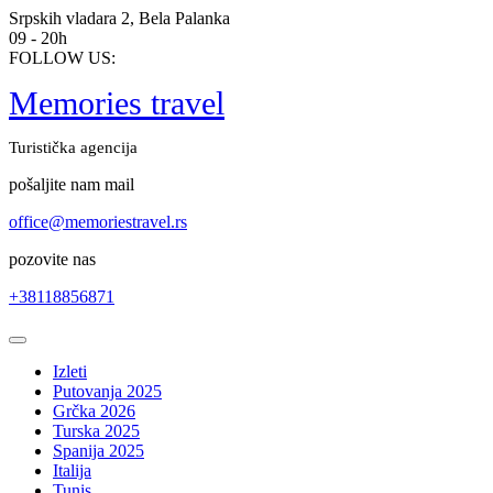
Skip
Srpskih vladara 2, Bela Palanka
to
09 - 20h
content
FOLLOW US:
Memories travel
Turistička agencija
pošaljite nam mail
office@memoriestravel.rs
pozovite nas
+38118856871
Open
Button
Izleti
Putovanja 2025
Grčka 2026
Turska 2025
Spanija 2025
Italija
Tunis