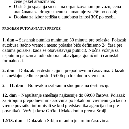
cene paket aranžmana;
U slučaju spajanja smena na organizovanom prevozu, cena
aranžmana za drugu smenu se umanjuje za 25€ po osobi;
Doplata za izbor sedišta u autobusu iznosi
30€
po osobi.
PROGRAM PUTOVANJA BUS PREVOZ:
1. dan
– Sastanak putnika minimum 30 minuta pre polaska. Polazak
autobusa (tačno vreme i mesto polaska biće definisano 24 časa pre
datuma polaska, kada se obaveštavaju putnici). Noćna vožnja sa
usputnim pauzama radi odmora i obavljanja graničnih i carinskih
formalnosti.
2. dan
– Dolazak na destinaciju u prepodnevnim časovima. Ulazak
u smeštajne jedinice posle 15:00h po lokalnom vremenu.
2 – 11.
dan
– Boravak u izabranim studijima na destinaciji.
12. dan
– Napuštanje smeštaja najkasnije do 09:00 časova. Polazak
za Srbiju u prepodnevnim časovima po lokalnom vremenu (za tačno
vreme povratka informisati se kod predstavnika agencija dan pre
povratka). Vožnja kroz Grčku i Makedoniju prema Srbiji.
12/13.
dan
– Dolazak u Srbiju u ranim jutarnjim časovima.