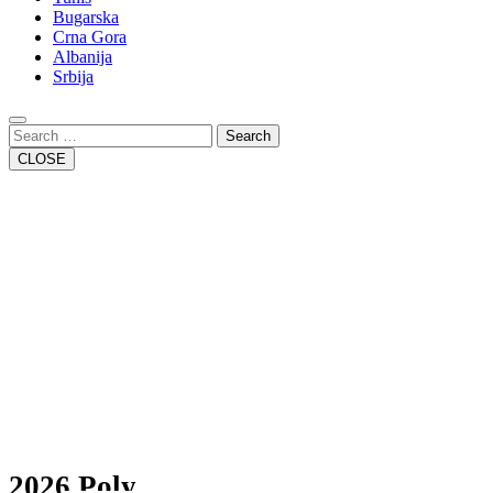
Bugarska
Crna Gora
Albanija
Srbija
Close
Button
Search
CLOSE
2026 Poly