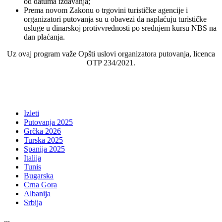
od datuma izdavanja;
Prema novom Zakonu o trgovini turističke agencije i
organizatori putovanja su u obavezi da naplaćuju turističke
usluge u dinarskoj protivvrednosti po srednjem kursu NBS na
dan plaćanja.
Uz ovaj program važe Opšti uslovi organizatora putovanja, licenca
OTP 234/2021.
Izleti
Putovanja 2025
Grčka 2026
Turska 2025
Spanija 2025
Italija
Tunis
Bugarska
Crna Gora
Albanija
Srbija
...