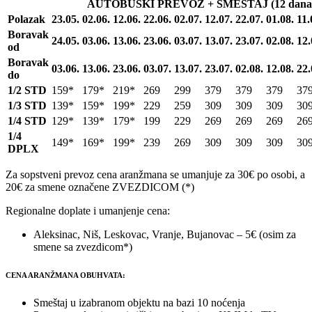
AUTOBUSKI PREVOZ + SMEŠTAJ (12 dana/1
Polazak
23.05.
02.06.
12.06.
22.06.
02.07.
12.07.
22.07.
01.08.
11.
Boravak
24.05.
03.06.
13.06.
23.06.
03.07.
13.07.
23.07.
02.08.
12.
od
Boravak
03.06.
13.06.
23.06.
03.07.
13.07.
23.07.
02.08.
12.08.
22.
do
1/2 STD
159*
179*
219*
269
299
379
379
379
37
1/3 STD
139*
159*
199*
229
259
309
309
309
30
1/4 STD
129*
139*
179*
199
229
269
269
269
26
1/4
149*
169*
199*
239
269
309
309
309
30
DPLX
Za sopstveni prevoz cena aranžmana se umanjuje za 30€ po osobi, a
20€ za smene označene ZVEZDICOM (*)
Regionalne doplate i umanjenje cena:
Aleksinac, Niš, Leskovac, Vranje, Bujanovac – 5€ (osim za
smene sa zvezdicom*)
CENA ARANŽMANA OBUHVATA:
Smeštaj u izabranom objektu na bazi 10 noćenja