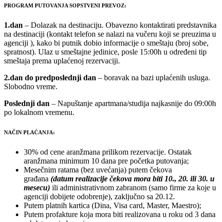
PROGRAM PUTOVANJA SOPSTVENI PREVOZ:
1.dan
– Dolazak na destinaciju. Obavezno kontaktirati predstavnika
na destinaciji (kontakt telefon se nalazi na vučeru koji se preuzima u
agenciji ), kako bi putnik dobio informacije o smeštaju (broj sobe,
spratnost). Ulaz u smeštajne jedinice, posle 15:00h u određeni tip
smeštaja prema uplaćenoj rezervaciji.
2.dan do predposlednji dan
– boravak na bazi uplaćenih usluga.
Slobodno vreme.
Poslednji dan
– Napuštanje apartmana/studija najkasnije do 09:00h
po lokalnom vremenu.
NAČIN PLAĆANJA:
30% od cene aranžmana prilikom rezervacije. Ostatak
aranžmana minimum 10 dana pre početka putovanja;
Mesečnim ratama (bez uvećanja) putem čekova
građana
(datum realizacije čekova mora biti 10., 20. ili 30. u
mesecu)
ili administrativnom zabranom (samo firme za koje u
agenciji dobijete odobrenje), zaključno sa 20.12.
Putem platnih kartica (Dina, Visa card, Master, Maestro);
Putem profakture koja mora biti realizovana u roku od 3 dana