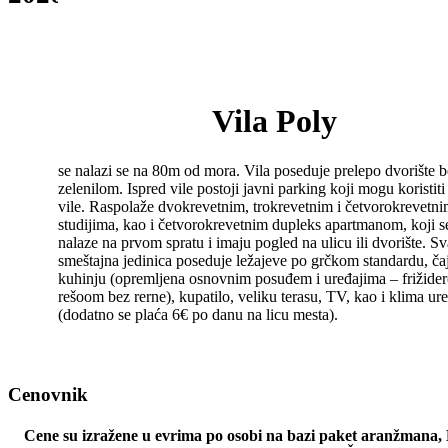
Vila Poly
se nalazi se na 80m od mora. Vila poseduje prelepo dvorište 
zelenilom. Ispred vile postoji javni parking koji mogu koristiti
vile. Raspolaže dvokrevetnim, trokrevetnim i četvorokrevetn
studijima, kao i četvorokrevetnim dupleks apartmanom, koji s
nalaze na prvom spratu i imaju pogled na ulicu ili dvorište. S
smeštajna jedinica poseduje ležajeve po grčkom standardu, ča
kuhinju (opremljena osnovnim posuđem i uređajima – frižide
rešoom bez rerne), kupatilo, veliku terasu, TV, kao i klima ur
(dodatno se plaća 6€ po danu na licu mesta).
Cenovnik
Cene su izražene u evrima po osobi na bazi paket aranž