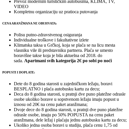
Prevoz modernim turističkim autobusima, KLIMA, TV,
VIDEO
Kompletnu organizaciju uz pratioca putovanja
CENA ARANŽMANA NE OBUHVATA:
Polisu putno-zdravstvenog osiguranja
Individualne troškove i fakultativne izlete
Klimatska taksa u Grčkoj, koja se plaća se na licu mesta
vlasniku vile ili predstavniku partnera. Plaća se umesto
boravišne takse koja je bila aktuelna od 2018. do
sada.
Apartmani svih kategorija 2€ po sobi po noći
POPUSTI I DOPLATE:
Dete do 8 godina starosti u zajedničkom ležaju, boravi
BESPLATNO i plaća autobusku kartu za decu;
Deca do 8 godina starosti, u pratnji dve puno platežne odrasle
osobe ukoliko borave u sopstvenom ležaju imaju popust u
iznosu od 20€ na cenu paket aranžmana;
Dvoje dece do 8 godina starosti, u pratnji dve puno platežne
odrasle osobe, imaju po 50% POPUSTA na cenu paket
aranžmana, dele ležaj i plaćaju jednu autobusku kartu za decu;
Ukoliko jedna osoba boravi u studiju, plaća cenu 1,75 od