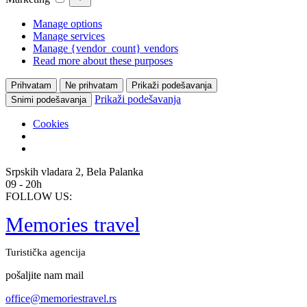
Manage options
Manage services
Manage {vendor_count} vendors
Read more about these purposes
Prihvatam
Ne prihvatam
Prikaži podešavanja
Prikaži podešavanja
Snimi podešavanja
Cookies
Skip
Srpskih vladara 2, Bela Palanka
to
09 - 20h
content
FOLLOW US:
Memories travel
Turistička agencija
pošaljite nam mail
office@memoriestravel.rs