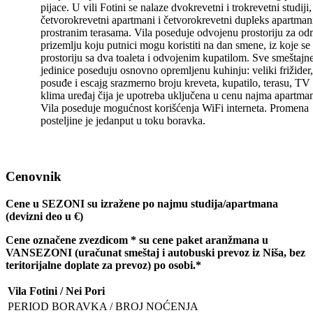
pijace. U vili Fotini se nalaze dvokrevetni i trokrevetni studiji,
četvorokrevetni apartmani i četvorokrevetni dupleks apartman
prostranim terasama. Vila poseduje odvojenu prostoriju za od
prizemlju koju putnici mogu koristiti na dan smene, iz koje se 
prostoriju sa dva toaleta i odvojenim kupatilom. Sve smeštajn
jedinice poseduju osnovno opremljenu kuhinju: veliki frižider,
posuđe i escajg srazmerno broju kreveta, kupatilo, terasu, TV 
klima uređaj čija je upotreba uključena u cenu najma apartma
Vila poseduje mogućnost korišćenja WiFi interneta. Promena
posteljine je jedanput u toku boravka.
Cenovnik
Cene u SEZONI su izražene po najmu studija/apartmana
(devizni deo u
€)
Cene ozna
č
ene zvezdicom * su cene paket aranžmana u
VANSEZONI (ura
č
unat smeštaj i autobuski prevoz iz Niša, bez
teritorijalne doplate za prevoz) po osobi.*
Vila Fotini / Nei Pori
PERIOD BORAVKA / BROJ NOĆENJA