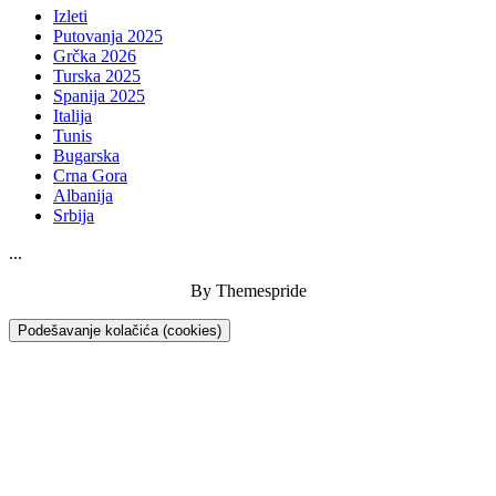
Izleti
Putovanja 2025
Grčka 2026
Turska 2025
Spanija 2025
Italija
Tunis
Bugarska
Crna Gora
Albanija
Srbija
...
By Themespride
Podešavanje kolačića (cookies)