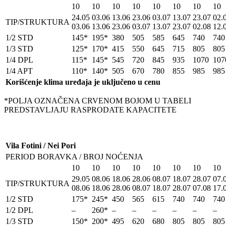
10
10
10
10
10
10
10
10
24.05
03.06
13.06
23.06
03.07
13.07
23.07
02.
TIP/STRUKTURA
03.06
13.06
23.06
03.07
13.07
23.07
02.08
12.
1/2 STD
145*
195*
380
505
585
645
740
740
1/3 STD
125*
170*
415
550
645
715
805
805
1/4 DPL
115*
145*
545
720
845
935
1070
107
1/4 APT
110*
140*
505
670
780
855
985
985
Korišćenje klima uređaja je uključeno u cenu
*POLJA OZNAČENA CRVENOM BOJOM U TABELI
PREDSTAVLJAJU RASPRODATE KAPACITETE
Vila Fotini / Nei Pori
PERIOD BORAVKA / BROJ NOĆENJA
10
10
10
10
10
10
10
10
29.05
08.06
18.06
28.06
08.07
18.07
28.07
07.
TIP/STRUKTURA
08.06
18.06
28.06
08.07
18.07
28.07
07.08
17.
1/2 STD
175*
245*
450
565
615
740
740
740
1/2 DPL
–
260*
–
–
–
–
–
–
1/3 STD
150*
200*
495
620
680
805
805
805