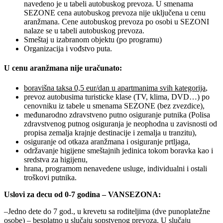
navedeno je u tabeli autobuskog prevoza. U smenama
SEZONE cena autobuskog prevoza nije uključena u cenu
aranžmana. Cene autobuskog prevoza po osobi u SEZONI
nalaze se u tabeli autobuskog prevoza.
Smeštaj u izabranom objektu (po programu)
Organizacija i vođstvo puta.
U cenu aranžmana nije uračunato:
boravišna taksa 0,5 eur/dan u apartmanima svih kategorija
,
prevoz autobusima turisticke klase (TV, klima, DVD…) po
cenovniku iz tabele u smenama SEZONE (bez zvezdice),
međunarodno zdravstveno putno osiguranje putnika (Polisa
zdravstvenog putnog osiguranja je neophodna u zavisnosti od
propisa zemalja krajnje destinacije i zemalja u tranzitu),
osiguranje od otkaza aranžmana i osiguranje prtljaga,
održavanje higijene smeštajnih jedinica tokom boravka kao i
sredstva za higijenu,
hrana, programom nenavedene usluge, individualni i ostali
troškovi putnika.
Uslovi za decu od 0-7 godina – VANSEZONA:
–Jedno dete do 7 god., u krevetu sa roditeljima (dve punoplatežne
osobe) – besplatno u slučaju sopstvenog prevoza. U slučaju