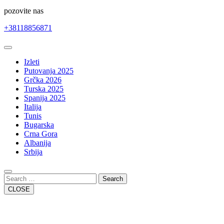
pozovite nas
+38118856871
Open
Button
Izleti
Putovanja 2025
Grčka 2026
Turska 2025
Spanija 2025
Italija
Tunis
Bugarska
Crna Gora
Albanija
Srbija
Close
Button
Search
CLOSE