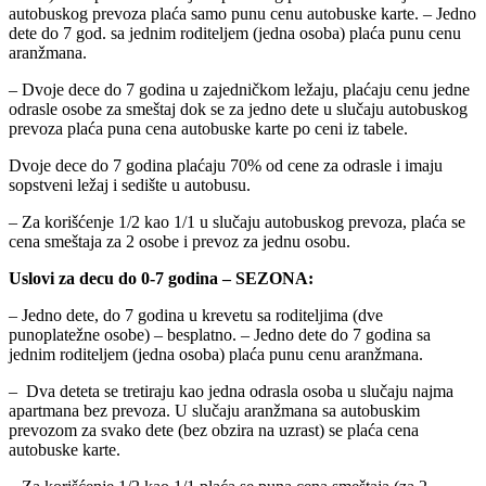
autobuskog prevoza plaća samo punu cenu autobuske karte. – Jedno
dete do 7 god. sa jednim roditeljem (jedna osoba) plaća punu cenu
aranžmana.
– Dvoje dece do 7 godina u zajedničkom ležaju, plaćaju cenu jedne
odrasle osobe za smeštaj dok se za jedno dete u slučaju autobuskog
prevoza plaća puna cena autobuske karte po ceni iz tabele.
Dvoje dece do 7 godina plaćaju 70% od cene za odrasle i imaju
sopstveni ležaj i sedište u autobusu.
– Za korišćenje 1/2 kao 1/1 u slučaju autobuskog prevoza, plaća se
cena smeštaja za 2 osobe i prevoz za jednu osobu.
Uslovi za decu do 0-7 godina – SEZONA:
– Jedno dete, do 7 godina u krevetu sa roditeljima (dve
punoplatežne osobe) – besplatno. – Jedno dete do 7 godina sa
jednim roditeljem (jedna osoba) plaća punu cenu aranžmana.
– Dva deteta se tretiraju kao jedna odrasla osoba u slučaju najma
apartmana bez prevoza. U slučaju aranžmana sa autobuskim
prevozom za svako dete (bez obzira na uzrast) se plaća cena
autobuske karte.