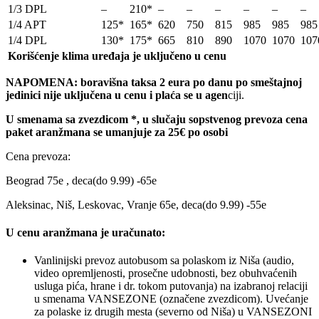
1/3 DPL
–
210*
–
–
–
–
–
–
1/4 APT
125*
165*
620
750
815
985
985
985
1/4 DPL
130*
175*
665
810
890
1070
1070
107
Korišćenje klima uređaja je uključeno u cenu
NAPOMENA: boravišna taksa 2 eura po danu po smeštajnoj
jedinici nije uključena u cenu i plaća se u agen
ciji.
U smenama sa zvezdicom *, u slučaju sopstvenog prevoza cena
paket aranžmana se umanjuje za 25€ po osobi
Cena prevoza:
Beograd 75e , deca(do 9.99) -65e
Aleksinac, Niš, Leskovac, Vranje 65e, deca(do 9.99) -55e
U cenu aranžmana je uračunato:
Vanlinijski prevoz autobusom sa polaskom iz Niša (audio,
video opremljenosti, prosečne udobnosti, bez obuhvaćenih
usluga pića, hrane i dr. tokom putovanja) na izabranoj relaciji
u smenama VANSEZONE (označene zvezdicom). Uvećanje
za polaske iz drugih mesta (severno od Niša) u VANSEZONI