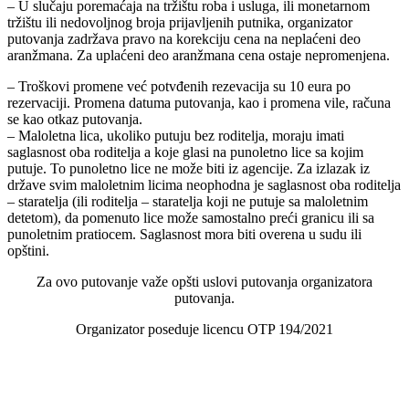
– U slučaju poremaćaja na tržištu roba i usluga, ili monetarnom
tržištu ili nedovoljnog broja prijavljenih putnika, organizator
putovanja zadržava pravo na korekciju cena na neplaćeni deo
aranžmana. Za uplaćeni deo aranžmana cena ostaje nepromenjena.
– Troškovi promene već potvđenih rezevacija su 10 eura po
rezervaciji. Promena datuma putovanja, kao i promena vile, računa
se kao otkaz putovanja.
– Maloletna lica, ukoliko putuju bez roditelja, moraju imati
saglasnost oba roditelja a koje glasi na punoletno lice sa kojim
putuje. To punoletno lice ne može biti iz agencije. Za izlazak iz
države svim maloletnim licima neophodna je saglasnost oba roditelja
– staratelja (ili roditelja – staratelja koji ne putuje sa maloletnim
detetom), da pomenuto lice može samostalno preći granicu ili sa
punoletnim pratiocem. Saglasnost mora biti overena u sudu ili
opštini.
Za ovo putovanje važe opšti uslovi putovanja organizatora
putovanja.
Organizator poseduje licencu OTP 194/2021