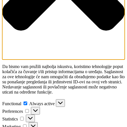
Da bismo vam pružili najbolja iskustva, koristimo tehnologije poput
kolačića za čuvanje i/ili pristup informacijama o uređaju. Saglasnost
za ove tehnologije će nam omogućiti da obrađujemo podatke kao što
su ponašanje pregledanja ili jedinstveni ID-ovi na ovoj veb stranici.
Nedavanje saglasnosti ili povlačenje saglasnosti može negativno
uticati na određene funkcije.
Functional
Functional
Always active
Preferences
Preferences
Statistics
Statistics
Marketing
Marketing