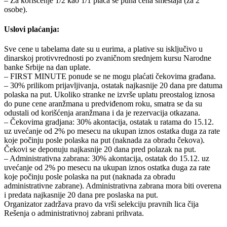
– Za korišćenje 1/2 kao 1/1 plaća se puna cena smeštaja (za 2
osobe).
Uslovi plaćanja:
Sve cene u tabelama date su u eurima, a plative su isključivo u
dinarskoj protivvrednosti po zvaničnom srednjem kursu Narodne
banke Srbije na dan uplate.
– FIRST MINUTE ponude se ne mogu plaćati čekovima građana.
– 30% prilikom prijavljivanja, ostatak najkasnije 20 dana pre datuma
polaska na put. Ukoliko stranke ne izvrše uplatu preostalog iznosa
do pune cene aranžmana u predviđenom roku, smatra se da su
odustali od korišćenja aranžmana i da je rezervacija otkazana.
– Čekovima gradjana: 30% akontacija, ostatak u ratama do 15.12.
uz uvećanje od 2% po mesecu na ukupan iznos ostatka duga za rate
koje počinju posle polaska na put (naknada za obradu čekova).
Čekovi se deponuju najkasnije 20 dana pred polazak na put.
– Administrativna zabrana: 30% akontacija, ostatak do 15.12. uz
uvećanje od 2% po mesecu na ukupan iznos ostatka duga za rate
koje počinju posle polaska na put (naknada za obradu
administrativne zabrane). Administrativna zabrana mora biti overena
i predata najkasnije 20 dana pre poslaska na put.
Organizator zadržava pravo da vrši selekciju pravnih lica čija
Rešenja o administrativnoj zabrani prihvata.