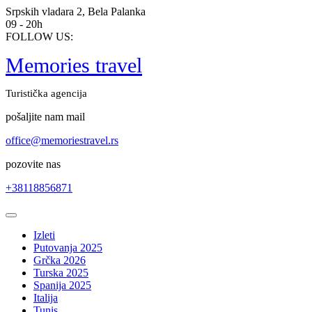
Skip
Srpskih vladara 2, Bela Palanka
to
09 - 20h
content
FOLLOW US:
Memories travel
Turistička agencija
pošaljite nam mail
office@memoriestravel.rs
pozovite nas
+38118856871
Open
Button
Izleti
Putovanja 2025
Grčka 2026
Turska 2025
Spanija 2025
Italija
Tunis