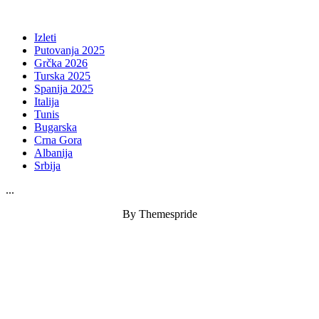
Izleti
Putovanja 2025
Grčka 2026
Turska 2025
Spanija 2025
Italija
Tunis
Bugarska
Crna Gora
Albanija
Srbija
...
By Themespride