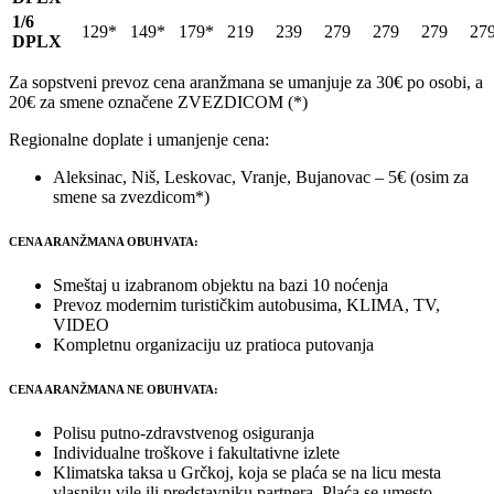
1/6
129*
149*
179*
219
239
279
279
279
27
DPLX
Za sopstveni prevoz cena aranžmana se umanjuje za 30€ po osobi, a
20€ za smene označene ZVEZDICOM (*)
Regionalne doplate i umanjenje cena:
Aleksinac, Niš, Leskovac, Vranje, Bujanovac – 5€ (osim za
smene sa zvezdicom*)
CENA ARANŽMANA OBUHVATA:
Smeštaj u izabranom objektu na bazi 10 noćenja
Prevoz modernim turističkim autobusima, KLIMA, TV,
VIDEO
Kompletnu organizaciju uz pratioca putovanja
CENA ARANŽMANA NE OBUHVATA:
Polisu putno-zdravstvenog osiguranja
Individualne troškove i fakultativne izlete
Klimatska taksa u Grčkoj, koja se plaća se na licu mesta
vlasniku vile ili predstavniku partnera. Plaća se umesto