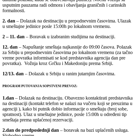
usputnim pauzama radi odmora i obavljanja graničnih i carinskih
formalnosti.
2. dan
– Dolazak na destinaciju u prepodnevnim časovima. Ulazak
u smeštajne jedinice posle 15:00h po lokalnom vremenu.
2 – 11.
dan
– Boravak u izabranim studijima na destinaciji.
12. dan
– Napuštanje smeštaja najkasnije do 09:00 časova. Polazak
za Srbiju u prepodnevnim časovima po lokalnom vremenu (za tačno
vreme povratka informisati se kod predstavnika agencija dan pre
povratka). Vožnja kroz Grčku i Makedoniju prema Srbiji.
12/13.
dan
– Dolazak u Srbiju u ranim jutarnjim časovima.
PROGRAM PUTOVANJA SOPSTVENI PREVOZ:
1.dan
– Dolazak na destinaciju. Obavezno kontaktirati predstavnika
na destinaciji (kontakt telefon se nalazi na vučeru koji se preuzima u
agenciji ), kako bi putnik dobio informacije o smeštaju (broj sobe,
spratnost). Ulaz u smeštajne jedinice, posle 15:00h u određeni tip
smeštaja prema uplaćenoj rezervaciji.
2.dan do predposlednji dan
– boravak na bazi uplaćenih usluga.
Slobodno vreme.