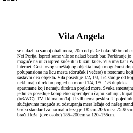
Vila Angela
se nalazi na samoj obali mora, 20m od plaže i oko 500m od ce
Nei Porija. Ispred same vile se nalazi beach bar. Parkiranje je
moguće na ulici ispred kuće ili u blizini kuće. Vila ima bar i W
internet. Gosti ovog smeštajnog objekta imaju mogućnost dop
polupansiona na licu mesta (doručak i večera) u restoranu koji
sastavni deo objekta. Vila poseduje 1/2, 1/3, 1/4 studije od koj
neki imaju direktan pogled na more i 1/4, 1/5 i 1/6 dupleks
apartmane koji nemaju direktan pogled more. Svaka smestajn
jedinica poseduje kompletno opremljenu čajnu kuhinju, kupat
(tuš/WC), TV i klima uređaj. U vili nema peskira. U pojedini
slučajevima moguća su odstupanja mera ležaja od našeg stand
Grčki standard za normalni ležaj je 185cm-200cm sa 75-90cm
bračni ležaj (dve osobe) 185–200cm sa 120–155cm.