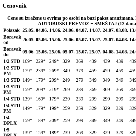
Cenovnik
Cene su izražene u evrima po osobi na bazi paket aranž
AUTOBUSKI PREVOZ + SMEŠTAJ (12 dana/1
Polazak
25.05.
04.06.
14.06.
24.06.
04.07.
14.07.
24.07.
03.08.
13.
Boravak
26.05.
05.06.
15.06.
25.06.
05.07.
15.07.
25.07.
04.08.
14.
od
Boravak
05.06.
15.06.
25.06.
05.07.
15.07.
25.07.
04.08.
14.08.
24.
do
1/2 STD
169*
229*
249*
329
369
439
439
439
43
1/2 STD
179*
239*
269*
349
379
459
459
459
45
PM
1/3 STD
149*
179*
209*
249
279
349
349
349
34
1/3 STD
159*
209*
219*
269
289
369
369
369
36
PM
1/4 STD
139*
169*
179*
239
239
299
299
299
29
1/4 STD
149*
179*
199*
259
259
329
329
329
32
PM
1/4
159*
189*
209*
259
299
349
349
349
34
DPLX
1/5
139*
159*
189*
239
269
329
329
329
32
DPLX