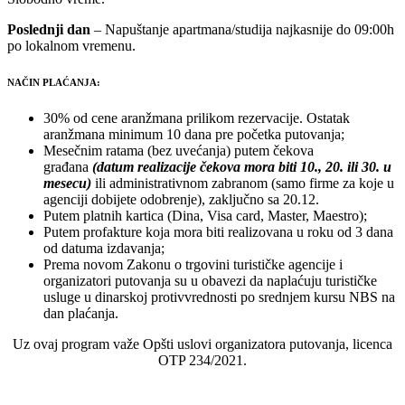
Poslednji dan
– Napuštanje apartmana/studija najkasnije do 09:00h
po lokalnom vremenu.
NAČIN PLAĆANJA:
30% od cene aranžmana prilikom rezervacije. Ostatak
aranžmana minimum 10 dana pre početka putovanja;
Mesečnim ratama (bez uvećanja) putem čekova
građana
(datum realizacije čekova mora biti 10., 20. ili 30. u
mesecu)
ili administrativnom zabranom (samo firme za koje u
agenciji dobijete odobrenje), zaključno sa 20.12.
Putem platnih kartica (Dina, Visa card, Master, Maestro);
Putem profakture koja mora biti realizovana u roku od 3 dana
od datuma izdavanja;
Prema novom Zakonu o trgovini turističke agencije i
organizatori putovanja su u obavezi da naplaćuju turističke
usluge u dinarskoj protivvrednosti po srednjem kursu NBS na
dan plaćanja.
Uz ovaj program važe Opšti uslovi organizatora putovanja, licenca
OTP 234/2021.