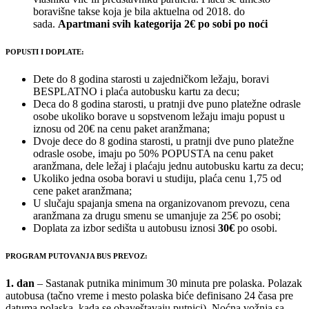
boravišne takse koja je bila aktuelna od 2018. do
sada.
Apartmani svih kategorija 2€ po sobi po noći
POPUSTI I DOPLATE:
Dete do 8 godina starosti u zajedničkom ležaju, boravi
BESPLATNO i plaća autobusku kartu za decu;
Deca do 8 godina starosti, u pratnji dve puno platežne odrasle
osobe ukoliko borave u sopstvenom ležaju imaju popust u
iznosu od 20€ na cenu paket aranžmana;
Dvoje dece do 8 godina starosti, u pratnji dve puno platežne
odrasle osobe, imaju po 50% POPUSTA na cenu paket
aranžmana, dele ležaj i plaćaju jednu autobusku kartu za decu;
Ukoliko jedna osoba boravi u studiju, plaća cenu 1,75 od
cene paket aranžmana;
U slučaju spajanja smena na organizovanom prevozu, cena
aranžmana za drugu smenu se umanjuje za 25€ po osobi;
Doplata za izbor sedišta u autobusu iznosi
30€
po osobi.
PROGRAM PUTOVANJA BUS PREVOZ:
1. dan
– Sastanak putnika minimum 30 minuta pre polaska. Polazak
autobusa (tačno vreme i mesto polaska biće definisano 24 časa pre
datuma polaska, kada se obaveštavaju putnici). Noćna vožnja sa