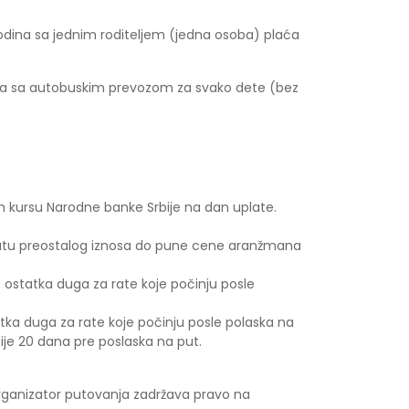
odina sa jednim roditeljem (jedna osoba) plaća
ana sa autobuskim prevozom za svako dete (bez
m kursu Narodne banke Srbije na dan uplate.
uplatu preostalog iznosa do pune cene aranžmana
ostatka duga za rate koje počinju posle
tka duga za rate koje počinju posle polaska na
je 20 dana pre poslaska na put.
, organizator putovanja zadržava pravo na