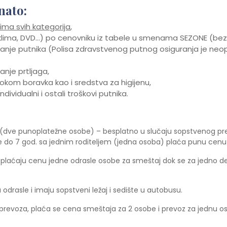
nato:
ma svih kategorija
,
 klima, DVD…) po cenovniku iz tabele u smenama SEZONE (bez
je putnika (Polisa zdravstvenog putnog osiguranja je neop
nje prtljaga,
tokom boravka kao i sredstva za higijenu,
vidualni i ostali troškovi putnika.
a (dve punoplatežne osobe) – besplatno u slučaju sopstvenog pr
 do 7 god. sa jednim roditeljem (jedna osoba) plaća punu cen
 plaćaju cenu jedne odrasle osobe za smeštaj dok se za jedno 
drasle i imaju sopstveni ležaj i sedište u autobusu.
g prevoza, plaća se cena smeštaja za 2 osobe i prevoz za jednu o