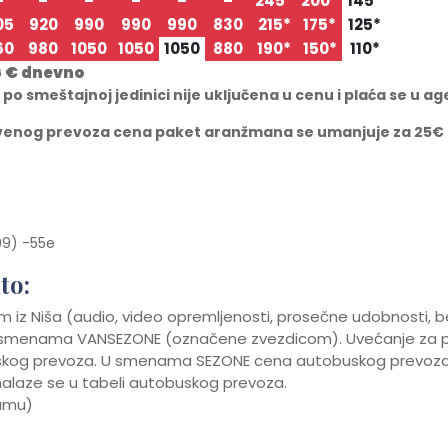
–
–
–
–
–
–
245*
200*
145*
05
920
990
990
990
830
215*
175*
125*
60
980
1050
1050
1050
880
190*
150*
110*
6 € dnevno
 smeštajnoj jedinici nije uključena u cenu i plaća se u ag
tvenog prevoza cena paket aranžmana se umanjuje za 25€ 
99) -55e
to:
 iz Niša (audio, video opremljenosti, prosečne udobnosti, be
 u smenama VANSEZONE (označene zvezdicom). Uvećanje za po
skog prevoza. U smenama SEZONE cena autobuskog prevoza 
alaze se u tabeli autobuskog prevoza.
ramu)