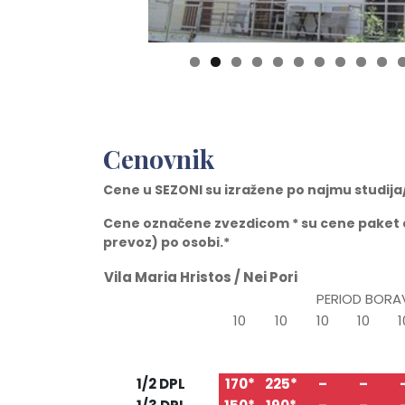
0
Cenovnik
Cene u SEZONI su izražene po najmu studij
Cene ozna
č
ene zvezdicom * su cene paket
prevoz) po osobi.*
Vila Maria Hristos / Nei Pori
PERIOD BORA
10
10
10
10
1
26.05
05.06
15.06
25.06
05
TIP/STRUKTURA
05.06
15.06
25.06
05.07
15
1/2 DPL
170*
225*
–
–