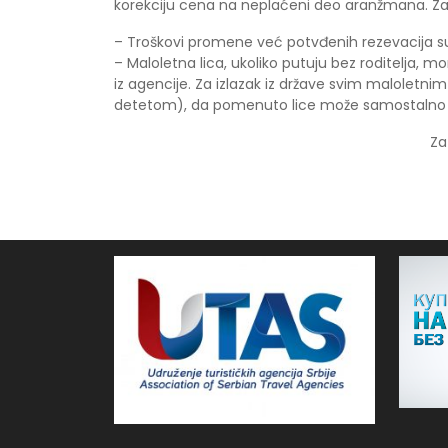
korekciju cena na neplaćeni deo aranžmana. Z
– Troškovi promene već potvđenih rezevacija su
– Maloletna lica, ukoliko putuju bez roditelja, m
iz agencije. Za izlazak iz države svim maloletnim
detetom), da pomenuto lice može samostalno pre
Za