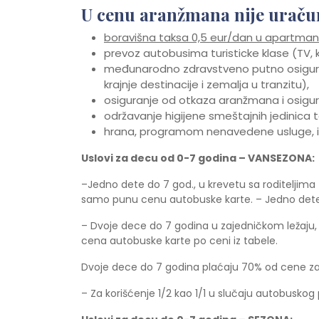
U cenu aranžmana nije uraču
boravišna taksa 0,5 eur/dan u apartmani
prevoz autobusima turisticke klase (TV,
međunarodno zdravstveno putno osiguran
krajnje destinacije i zemalja u tranzitu),
osiguranje od otkaza aranžmana i osigura
održavanje higijene smeštajnih jedinica 
hrana, programom nenavedene usluge, indi
Uslovi za decu od 0-7 godina – VANSEZONA:
–Jedno dete do 7 god., u krevetu sa roditeljim
samo punu cenu autobuske karte. – Jedno dete
– Dvoje dece do 7 godina u zajedničkom ležaju,
cena autobuske karte po ceni iz tabele.
Dvoje dece do 7 godina plaćaju 70% od cene za o
– Za korišćenje 1/2 kao 1/1 u slučaju autobusko