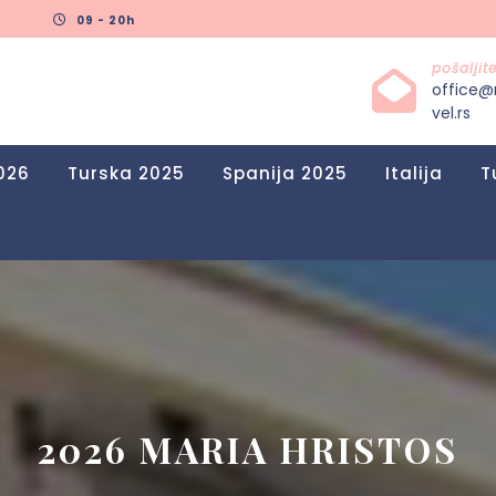
09 - 20h
pošalji
office@
vel.rs
026
Turska 2025
Spanija 2025
Italija
T
2026 MARIA HRISTOS