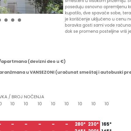
smešteni u visokom prizemlju. S
poseduju osnovno opremljenu ku
kupatilo, dve spavaće sobe, teras
je korišćenje uključeno u cen
1
2
3
4
boravka gosti sami vode računa
dok se promena posteljine vrši 
a/apartmana (devizni deo u
€)
 aranžmana u VANSEZONI (ura
č
unat smeštaj i autobuski prev
VKA / BROJ NOĆENJA
0
10
10
10
10
10
10
10
10
.07
15.07
25.07
04.08
14.08
24.08
03.09
13.09
23.09
.07
25.07
04.08
14.08
24.08
03.09
13.09
23.09
03.10
–
–
–
–
–
–
280*
230*
165*