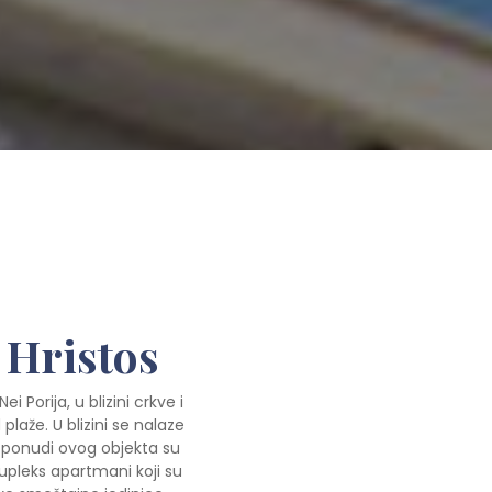
 Hristos
 Porija, u blizini crkve i
laže. U blizini se nalaze
 U ponudi ovog objekta su
upleks apartmani koji su