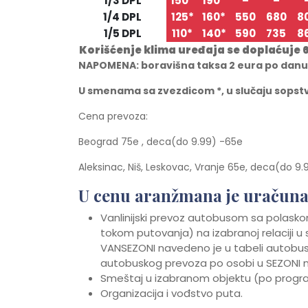
1/3 DPL
150*
190*
–
–
1/4 DPL
125*
160*
550
680
8
1/5 DPL
110*
140*
590
735
8
Korišćenje klima uređaja se doplaćuje 
NAPOMENA: boravišna taksa 2 eura po danu po
U smenama sa zvezdicom *, u slučaju sops
Cena prevoza:
Beograd 75e , deca(do 9.99) -65e
Aleksinac, Niš, Leskovac, Vranje 65e, deca(do 9.
U cenu aranžmana je uračuna
Vanlinijski prevoz autobusom sa polaskom
tokom putovanja) na izabranoj relaciji
VANSEZONI navedeno je u tabeli autobu
autobuskog prevoza po osobi u SEZONI n
Smeštaj u izabranom objektu (po prog
Organizacija i vođstvo puta.