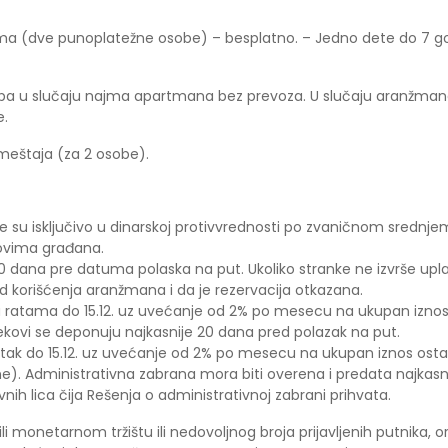
jima (dve punoplatežne osobe) – besplatno. – Jedno dete do 7 g
soba u slučaju najma apartmana bez prevoza. U slučaju aranžm
e.
smeštaja (za 2 osobe).
 su isključivo u dinarskoj protivvrednosti po zvaničnom srednje
ovima građana.
je 20 dana pre datuma polaska na put. Ukoliko stranke ne izvrše 
d korišćenja aranžmana i da je rezervacija otkazana.
 ratama do 15.12. uz uvećanje od 2% po mesecu na ukupan iznos 
kovi se deponuju najkasnije 20 dana pred polazak na put.
atak do 15.12. uz uvećanje od 2% po mesecu na ukupan iznos osta
). Administrativna zabrana mora biti overena i predata najkasni
nih lica čija Rešenja o administrativnoj zabrani prihvata.
ili monetarnom tržištu ili nedovoljnog broja prijavljenih putnika