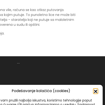
na vile, računa se kao otkaz putovanja.
 sa kojim putuje. To punoletno lice ne može biti
itelja – staratelja koji ne putuje sa maloletnim
erena u sudu ili opštini.
ja.
...
Podešavanje kolačića (cookies)
vam pružili najbolja iskustva, koristimo tehnologije poput
za čuvanje i/ili pristup informacijama o uređaju. Saglasnost