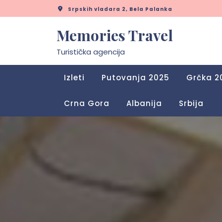
Skip
Srpskih vladara 2, Bela Palanka
to
content
Memories Travel
Turistička agencija
Izleti
Putovanja 2025
Grčka 2
Crna Gora
Albanija
Srbija