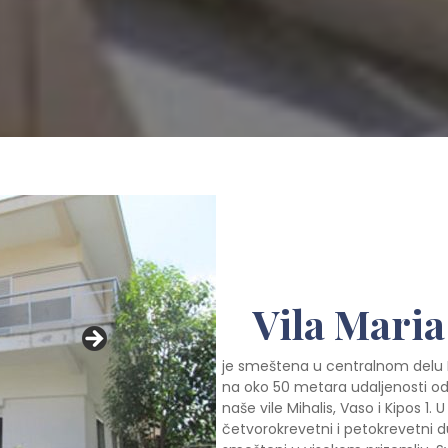
Vila Maria
je smeštena u centralnom delu Nei
na oko 50 metara udaljenosti od p
naše vile Mihalis, Vaso i Kipos 1.
četvorokrevetni i petokrevetni d