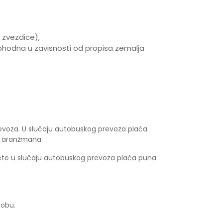
 zvezdice),
hodna u zavisnosti od propisa zemalja
evoza. U slučaju autobuskog prevoza plaća
u aranžmana.
dete u slučaju autobuskog prevoza plaća puna
sobu.