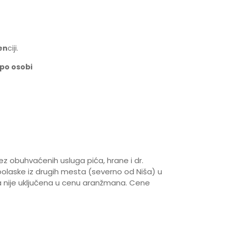
en
ciji.
po osobi
z obuhvaćenih usluga pića, hrane i dr.
laske iz drugih mesta (severno od Niša) u
nije uključena u cenu aranžmana. Cene