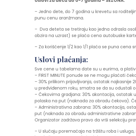
Uslovi za decu do 0-7 godina – SEZONA:
– Jedno dete, do 7 godina u krevetu sa roditel
punu cenu aranžmana.
– Dva deteta se tretiraju kao jedna odrasla o
obzira na uzrast) se plaća cena autobuske kart
– Za korišćenje 1/2 kao 1/1 plaća se puna cena 
Uslovi plaćanja:
Sve cene u tabelama date su u eurima, a plative
– FIRST MINUTE ponude se ne mogu plaćati ček
– 30% prilikom prijavljivanja, ostatak najkasni
u predviđenom roku, smatra se da su odustali o
– Čekovima gradjana: 30% akontacija, ostatak u
polaska na put (naknada za obradu čekova). Če
– Administrativna zabrana: 30% akontacija, ost
put (naknada za obradu administrativne zabrane
Organizator zadržava pravo da vrši selekciju prav
– U slučaju poremaćaja na tržištu roba i usluga, 