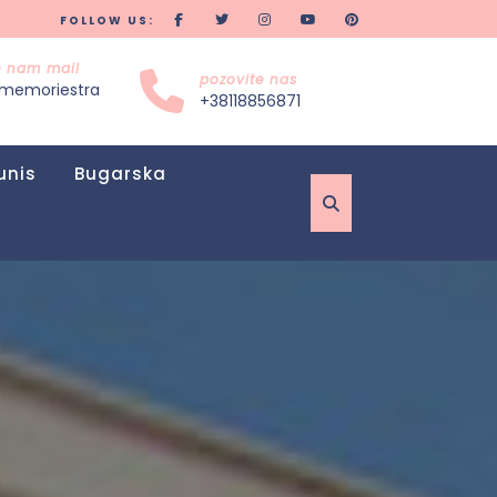
FOLLOW US:
te nam mail
pozovite nas
memoriestra
+38118856871
unis
Bugarska