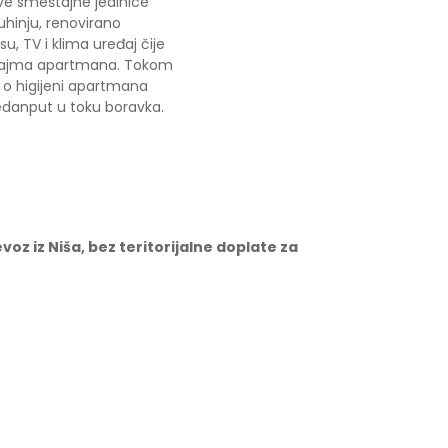
ve smeštajne jedinice
hinju, renovirano
u, TV i klima uređaj čije
u najma apartmana. Tokom
 o higijeni apartmana
jedanput u toku boravka.
oz iz Niša, bez teritorijalne doplate za