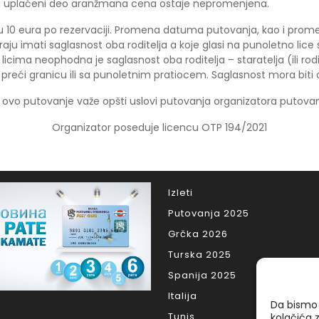
a uplaćeni deo aranžmana cena ostaje nepromenjena.
 10 eura po rezervaciji. Promena datuma putovanja, kao i prome
oraju imati saglasnost oba roditelja a koje glasi na punoletno lice
 licima neophodna je saglasnost oba roditelja – staratelja (ili rod
ći granicu ili sa punoletnim pratiocem. Saglasnost mora biti ov
 ovo putovanje važe opšti uslovi putovanja organizatora putovan
Organizator poseduje licencu OTP 194/2021
Izleti
Putovanja 2025
Grčka 2026
Turska 2025
Spanija 2025
Italija
Da bismo 
Tunis
kolačića 