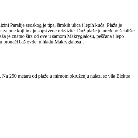
i Paralije seoskog je tipa, širokih ulica i lepih kuća. Plaža je
 za one koji imaju sopstvene rekvizite. Duž plaže je uređeno šetalište
 Plaža je znatno šira od ove u samom Makrygialosu, peščana i lepo
ogu pronaći baš ovde, u hladu Makrygialosa…
r. Na 250 metara od plaže u mirnom okruženju nalazi se vila Elektra