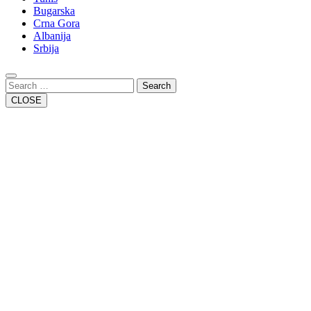
Bugarska
Crna Gora
Albanija
Srbija
Close
Button
Search
CLOSE