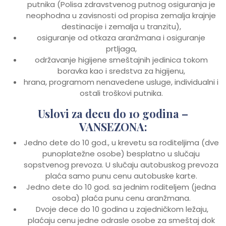
putnika (Polisa zdravstvenog putnog osiguranja je
neophodna u zavisnosti od propisa zemalja krajnje
destinacije i zemalja u tranzitu),
osiguranje od otkaza aranžmana i osiguranje
prtljaga,
održavanje higijene smeštajnih jedinica tokom
boravka kao i sredstva za higijenu,
hrana, programom nenavedene usluge, individualni i
ostali troškovi putnika.
Uslovi za decu do 10 godina –
VANSEZONA:
Jedno dete do 10 god., u krevetu sa roditeljima (dve
punoplatežne osobe) besplatno u slučaju
sopstvenog prevoza. U slučaju autobuskog prevoza
plaća samo punu cenu autobuske karte.
Jedno dete do 10 god. sa jednim roditeljem (jedna
osoba) plaća punu cenu aranžmana.
Dvoje dece do 10 godina u zajedničkom ležaju,
plaćaju cenu jedne odrasle osobe za smeštaj dok