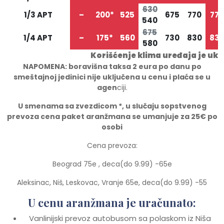
630
1/3 APT
–
200*
525
675
770
770
540
675
1/4 APT
–
175*
560
730
830
83
580
Korišćenje klima uređaja je ukl
NAPOMENA: boravišna taksa 2 eura po danu po
smeštajnoj jedinici nije uključena u cenu i plaća se u
agen
ciji.
U smenama sa zvezdicom *, u slučaju sopstvenog
prevoza cena paket aranžmana se umanjuje za 25€ po
osobi
Cena prevoza:
Beograd 75e , deca(do 9.99) -65e
Aleksinac, Niš, Leskovac, Vranje 65e, deca(do 9.99) -55
U cenu aranžmana je uračunato:
Vanlinijski prevoz autobusom sa polaskom iz Niša