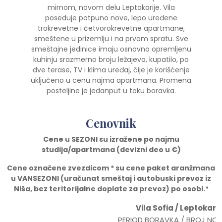
mirnom, novom delu Leptokarije. Vila
poseduje potpuno nove, lepo uređene
trokrevetne i četvorokrevetne apartmane,
smeštene u prizemlju i na prvom spratu. Sve
smeštajne jedinice imaju osnovno opremljenu
kuhinju srazmerno broju ležajeva, kupatilo, po
dve terase, TV i klima uređaj, čije je korišćenje
uključeno u cenu najma apartmana. Promena
posteljine je jedanput u toku boravka.
Cenovnik
Cene u SEZONI su izražene po najmu
studija/apartmana (devizni deo u
€)
Cene ozna
č
ene zvezdicom * su cene paket aranžmana
u VANSEZONI (ura
č
unat smeštaj i autobuski prevoz iz
Niša, bez teritorijalne doplate za prevoz) po osobi.*
Vila Sofia / Leptokari
PERIOD BORAVKA / BROJ NO