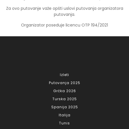
Za ovo putovanje važe opšti uslovi putovanja organizatora
putovanja.
Organizator poseduje licencu OTP 194/2021
Izleti
Putovanja 2025
Grčka 2026
Turska 2025
Spanija 2025
Italija
Tunis