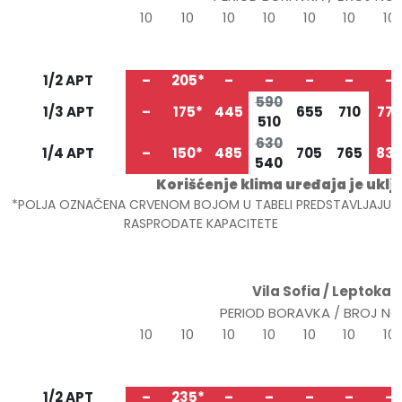
10
10
10
10
10
10
10
24.05
03.06
13.06
23.06
03.07
13.07
23.0
TIP/STRUKTURA
03.06
13.06
23.06
03.07
13.07
23.07
02.0
1/2 APT
–
205*
–
–
–
–
–
590
1/3 APT
–
175*
445
655
710
770
510
630
1/4 APT
–
150*
485
705
765
83
540
Korišćenje klima uređaja je ukl
*POLJA OZNAČENA CRVENOM BOJOM U TABELI PREDSTAVLJAJU
RASPRODATE KAPACITETE
Vila Sofia / Leptokar
PERIOD BORAVKA / BROJ N
10
10
10
10
10
10
10
29.05
08.06
18.06
28.06
08.07
18.07
28.0
TIP/STRUKTURA
08.06
18.06
28.06
08.07
18.07
28.07
07.0
1/2 APT
–
235*
–
–
–
–
–