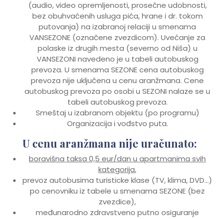
(audio, video opremljenosti, prosečne udobnosti,
bez obuhvaćenih usluga pića, hrane i dr. tokom
putovanja) na izabranoj relaciji u smenama
VANSEZONE (označene zvezdicom). Uvećanje za
polaske iz drugih mesta (severno od Niša) u
VANSEZONI navedeno je u tabeli autobuskog
prevoza. U smenama SEZONE cena autobuskog
prevoza nije uključena u cenu aranžmana. Cene
autobuskog prevoza po osobi u SEZONI nalaze se u
tabeli autobuskog prevoza.
Smeštaj u izabranom objektu (po programu)
Organizacija i vođstvo puta.
U cenu aranžmana nije uračunato:
boravišna taksa 0,5 eur/dan u apartmanima svih
kategorija
,
prevoz autobusima turisticke klase (TV, klima, DVD…)
po cenovniku iz tabele u smenama SEZONE (bez
zvezdice),
međunarodno zdravstveno putno osiguranje