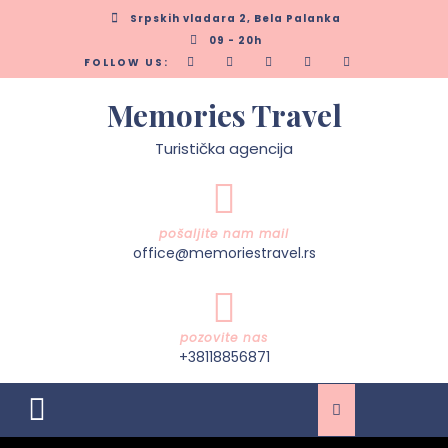
Skip
Srpskih vladara 2, Bela Palanka
to
09 - 20h
content
FOLLOW US:
Memories Travel
Turistička agencija
pošaljite nam mail
office@memoriestravel.rs
pozovite nas
+38118856871
Open