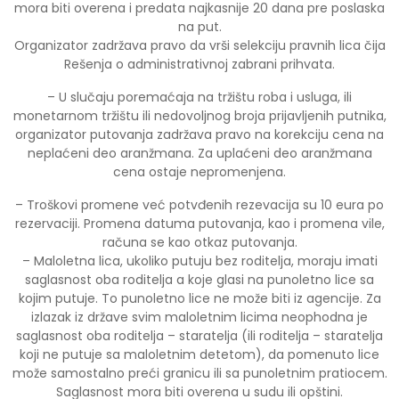
mora biti overena i predata najkasnije 20 dana pre poslaska
na put.
Organizator zadržava pravo da vrši selekciju pravnih lica čija
Rešenja o administrativnoj zabrani prihvata.
– U slučaju poremaćaja na tržištu roba i usluga, ili
monetarnom tržištu ili nedovoljnog broja prijavljenih putnika,
organizator putovanja zadržava pravo na korekciju cena na
neplaćeni deo aranžmana. Za uplaćeni deo aranžmana
cena ostaje nepromenjena.
– Troškovi promene već potvđenih rezevacija su 10 eura po
rezervaciji. Promena datuma putovanja, kao i promena vile,
računa se kao otkaz putovanja.
– Maloletna lica, ukoliko putuju bez roditelja, moraju imati
saglasnost oba roditelja a koje glasi na punoletno lice sa
kojim putuje. To punoletno lice ne može biti iz agencije. Za
izlazak iz države svim maloletnim licima neophodna je
saglasnost oba roditelja – staratelja (ili roditelja – staratelja
koji ne putuje sa maloletnim detetom), da pomenuto lice
može samostalno preći granicu ili sa punoletnim pratiocem.
Saglasnost mora biti overena u sudu ili opštini.