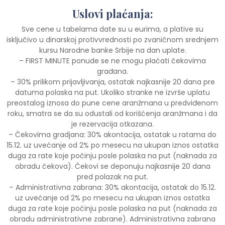
Uslovi plaćanja:
Sve cene u tabelama date su u eurima, a plative su
isključivo u dinarskoj protivvrednosti po zvaničnom srednjem
kursu Narodne banke Srbije na dan uplate.
– FIRST MINUTE ponude se ne mogu plaćati čekovima
građana.
– 30% prilikom prijavljivanja, ostatak najkasnije 20 dana pre
datuma polaska na put. Ukoliko stranke ne izvrše uplatu
preostalog iznosa do pune cene aranžmana u predviđenom
roku, smatra se da su odustali od korišćenja aranžmana i da
je rezervacija otkazana.
– Čekovima gradjana: 30% akontacija, ostatak u ratama do
15.12. uz uvećanje od 2% po mesecu na ukupan iznos ostatka
duga za rate koje počinju posle polaska na put (naknada za
obradu čekova). Čekovi se deponuju najkasnije 20 dana
pred polazak na put.
– Administrativna zabrana: 30% akontacija, ostatak do 15.12.
uz uvećanje od 2% po mesecu na ukupan iznos ostatka
duga za rate koje počinju posle polaska na put (naknada za
obradu administrativne zabrane). Administrativna zabrana