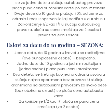
se za jedno dete u slučaju autobuskog prevoza
plaća puna cena autobuske karte po ceni iz tabele.
Dvoje dece do 10 godina plaćaju 70% od cene za
odrasle i imaju sopstveni ležaj i sedište u autobusu.
Za korišćenje 1/2 kao 1/1 u slučaju autobuskog
prevoza, plaća se cena smeštaja za 2 osobe i
prevoz za jednu osobu.
Uslovi za decu do 10 godina – SEZONA:
Jedno dete, do 10 godina u krevetu sa roditeljima
(dve punoplatežne osobe) – besplatno.
Jedno dete do 10 godina sa jednim roditeljem
(jedna osoba) plaća punu cenu aranžmana.
Dva deteta se tretiraju kao jedna odrasla osoba u
slučaju najma apartmana bez prevoza. U slučaju
aranžmana sa autobuskim prevozom za svako dete
(bez obzira na uzrast) se plaća cena autobuske
karte.
Za korišćenje 1/2 kao 1/1 plaća se puna cena
smeštaja (za 2 osobe).