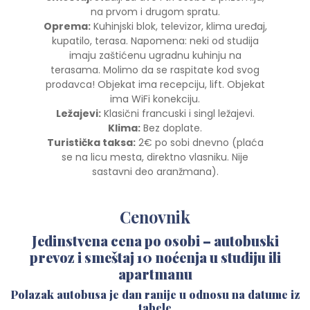
na prvom i drugom spratu.
Oprema:
Kuhinjski blok, televizor, klima uređaj,
kupatilo, terasa. Napomena: neki od studija
imaju zaštićenu ugradnu kuhinju na
terasama. Molimo da se raspitate kod svog
prodavca! Objekat ima recepciju, lift. Objekat
ima WiFi konekciju.
Ležajevi:
Klasični francuski i singl ležajevi.
Klima:
Bez doplate.
Turistička taksa:
2
€ po sobi dnevno (plaća
se na licu mesta, direktno vlasniku. Nije
sastavni deo aranžmana).
Cenovnik
Jedinstvena cena po osobi – autobuski
prevoz i smeštaj 10 noćenja u studiju ili
apartmanu
Polazak autobusa je dan ranije u odnosu na datume iz
tabele