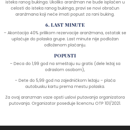
isteka ranog bukinga. Ukoliko aranžman ne bude isplaćen u
celosti do isteka ranog bukinga, pravi se novi obračun
aranžmana koji neće imati popust za rani buking.
6. LAST MINUTE
– Akontacija 40% prilikom rezervacije aranžmana, ostatak se
uplaćuje do polaska grupe. Last minute nije podložan
odloženom plaćanju.
POPUSTI
– Deca do 1,99 god na smeštaju su gratis (dele ležaj sa
odraslom osobom),
– Dete do 5,99 god na zajedničkom ležaju – plaća
autobusku kartu prema mestu polaska.
Za ovaj aranzman vaze opsti uslovi putavanja organizatora
putovanja. Organizator poseduje licencnu OTP 101/2021.