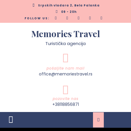
Skip
Srpskih vladara 2, Bela Palanka
to
09 - 20h
content
FOLLOW US:
Memories Travel
Turistička agencija
pošaljite nam mail
office@memoriestravel.rs
pozovite nas
+38118856871
Open