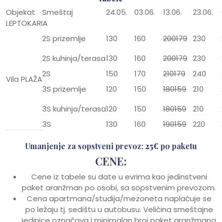
Objekat
Smeštaj
24.05.
03.06.
13.06.
23.06.
LEPTOKARIA
2S
prizemlje
130
160
200179
230
2S
kuhinja/terasa
130
160
200179
230
2S
150
170
210179
240
Vila
PLAŽA
3S
prizemlje
120
150
180159
210
3S
kuhinja/terasa
120
150
180159
210
3S
130
160
190159
220
Umanjenje za sopstveni prevoz:
25€
po paketu
CENE:
Cene iz tabele su date u evrima kao jedinstveni
paket aranžman po osobi, sa sopstvenim prevozom.
Cena apartmana/studija/mezoneta naplaćuje se
po ležaju tj. sedištu u autobusu. Veličina smeštajne
jedinice označava i minimalan broj paket aranžmana