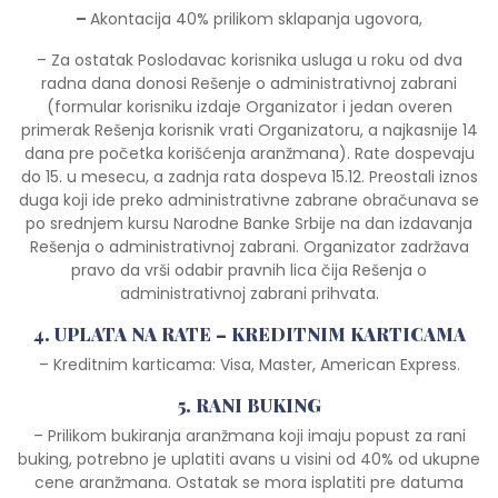
–
Akontacija 40% prilikom sklapanja ugovora,
– Za ostatak Poslodavac korisnika usluga u roku od dva
radna dana donosi Rešenje o administrativnoj zabrani
(formular korisniku izdaje Organizator i jedan overen
primerak Rešenja korisnik vrati Organizatoru, a najkasnije 14
dana pre početka korišćenja aranžmana). Rate dospevaju
do 15. u mesecu, a zadnja rata dospeva 15.12. Preostali iznos
duga koji ide preko administrativne zabrane obračunava se
po srednjem kursu Narodne Banke Srbije na dan izdavanja
Rešenja o administrativnoj zabrani. Organizator zadržava
pravo da vrši odabir pravnih lica čija Rešenja o
administrativnoj zabrani prihvata.
4. UPLATA NA RATE – KREDITNIM KARTICAMA
– Kreditnim karticama: Visa, Master, American Express.
5. RANI BUKING
– Prilikom bukiranja aranžmana koji imaju popust za rani
buking, potrebno je uplatiti avans u visini od 40% od ukupne
cene aranžmana. Ostatak se mora isplatiti pre datuma