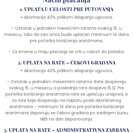
1. UPLATA U CELOSTI PRE PUTOVANJA
–
Akontacija 40% prilikom sklapanja ugovora,
– Ostatak u jednakim mesečnim ratama svakog 15. u
mesecu, tako da ceo iznos bude uplaćen minimum 14 dana
pre početka korišćenja aranžmana,
– Za smene u maju plaćanje se vrši u celosti do polaska.
2. UPLATA NA RATE – ČEKOVI GRAĐANA
–
Akontacija 40% prilikom sklapanja ugovora,
– Ostatak u jednakim mesečnim ratama. Rate dospevaju
svakog 15. u mesecu, a poslednja rata dospeva 15.12. Pre
početka korišćenja aranžmana rate se uplaćuju unapred, a
za rate koje dospevaju na naplatu posle iskorišćenog
aranžmana – minimum 14 dana pre početka korišćenja
aranžmana deponuju se čekovi građana po srednjem kursu
NBS na dan deponovanja.
3. UPLATA NA RATE – ADMINISTRATIVNA ZABRANA