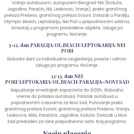
Vožnja autobusom, autoputem Beograd-Niš (Košuta,
Jagodina, Paraćin, Niš, Leskovac, Vranje), preko graničnog
prelaza Preševo, graničnog prelaza Evzoni. Dolazak u Paraliju,
Olympic Beach, Leptokariju, Nei Pori u prepodnevnim satima.
Smeštaj u programom predviđene objekte. Usluga po
programu. Noćenje.
3-12. dan PARALIJA/OL.BEACH/LEPTOKARIJA/NEI
PORI
Slobodni dani za individualna razgledanja, posete i odmor.
Usluga po programu. Noćenje.
12/13. dan NEI
PORI/LEPTOKARIA/OL.BEACH/PARALIJA–NOVI SAD
Napuštanje smeštajnih kapaciteta do 9:00h. Slobodno
vreme do polaska autobusa. Polazak autobusa u
popodnevnim časovima za Novi Sad. Putovanje preko
graničnog prelaza Evzoni, graničnog prelaza Preševo, Vranja,
Leskovca, Niša, Paraćina, Jagodine, Košute. Dolazak u Novi
Sad predviđen za rane prepodnevne sate. Kraj programa.
Nacin placanja