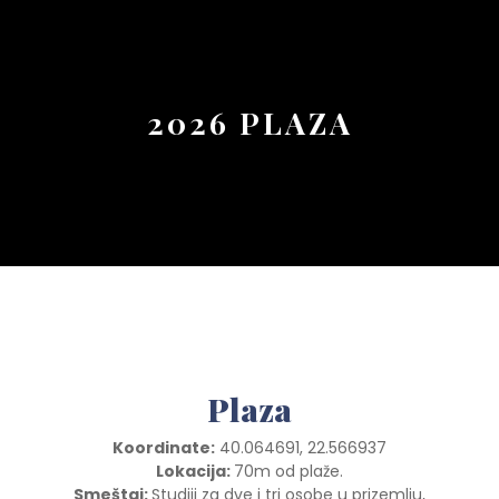
Button
2026 PLAZA
Plaza
Koordinate:
40.064691, 22.566937
Lokacija:
70m od plaže.
Smeštaj:
Studiji za dve i tri osobe u prizemlju,