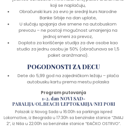
koji se naplaćuju,
Obračunski kurs za evro je srednji kurs Narodne
Banke Srbije na dan uplate,
U slučaju spajanja dve smene na autobuskom
prevozu – ne postoji mogućnost umanjenja na
jednoj smeni za prevoz,
Doplata za korišćenje studija za dve osobe kao
studio za jednu osobu je 50% (obračunava se 1,5
paket aranžmana).
POGODNOSTI ZA DECU
Dete do 5,99 god na zajedničkom ležaju – plaća
autobusku kartu prema mestu polaska
Program putovanja
1-2. dan NOVI SAD-
PARALIJA/OL.BEACH/LEPTOKARIJA/NEI PORI
Polazak iz Novog Sada u 16:00h sa parkinga ispred
Lokomotive, iz Beograda u 17:30h sa benzinske stanice “ZMAJ
2”, iz Niša u 22:00h sa benzinske stanice “ĐAČKO OSTRVO”.