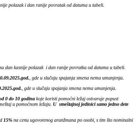
ije polazak i dan ranije povratak od datuma u tabeli.
u dan kasnije polazak i dan ranije povratka od datuma u tabeli.
0.09.2025.god.
, gde u slučaju spajanja smena nema umanjenja.
9.2025.god.
, gde u slučaju spajanja smena nema umanjenja.
od 0 do
10 godina
koje koristi pomoćni ležaj ostvaruje popust
meštaj u pomoćnom ležaju.
U smeštajnoj jedinici samo jedno dete
od
15%
na cenu ugovorenog aranžmana po osobi, s tim što nominalni