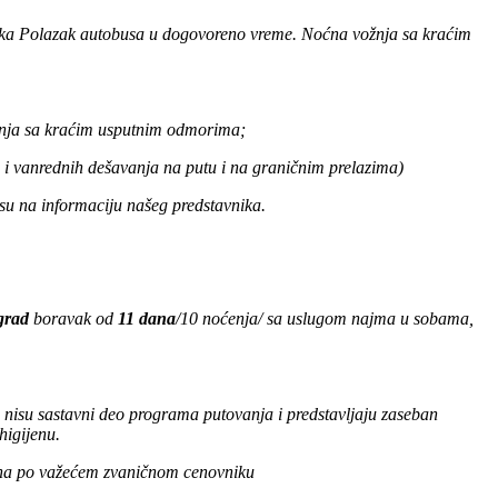
ka Polazak autobusa u dogovoreno vreme. Noćna vožnja sa kraćim
žnja sa kraćim usputnim odmorima;
a i vanrednih dešavanja na putu i na graničnim prelazima)
u na informaciju našeg predstavnika.
ograd
boravak od
11 dana
/10 noćenja/ sa uslugom najma u sobama,
i nisu sastavni deo programa putovanja i predstavljaju zaseban
higijenu.
tmana po važećem zvaničnom cenovniku