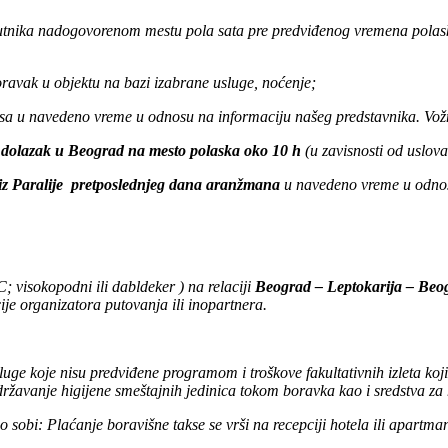
utnika nadogovorenom mestu pola sata pre predviđenog vremena polas
oravak u objektu na bazi izabrane usluge, noćenje;
usa u navedeno vreme u odnosu na informaciju našeg predstavnika. Vo
 dolazak u Beograd na mesto polaska oko 10 h
(u zavisnosti od uslov
iz Paralije pretposlednjeg dana aranžmana
u navedeno vreme u odnos
visokopodni ili dabldeker ) na relaciji
Beograd – Leptokarija – Be
ije organizatora putovanja ili inopartnera.
luge koje nisu predviđene programom i troškove fakultativnih izleta koj
ržavanje higijene smeštajnih jedinica tokom boravka kao i sredstva za 
o sobi: Plaćanje boravišne takse se vrši na recepciji hotela ili apar