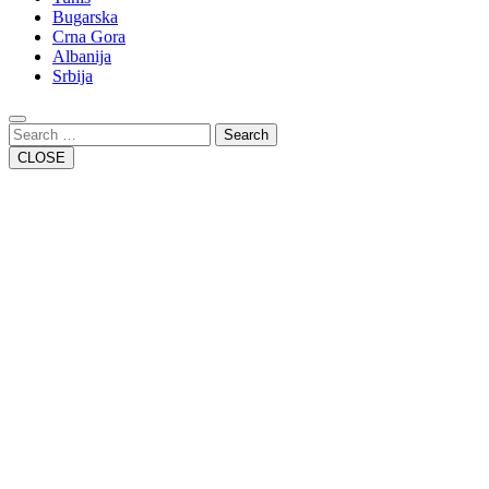
Bugarska
Crna Gora
Albanija
Srbija
Close
Button
Search
CLOSE