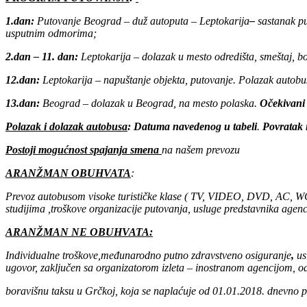
1.dan:
Putovanje Beograd – duž autoputa – Leptokarija
–
sastanak p
usputnim odmorima;
2.dan – 11. dan:
Leptokarija – dolazak u mesto odredišta, smeštaj, b
12.dan:
Leptokarija – napuštanje objekta, putovanje. Polazak autob
13.dan:
Beograd – dolazak u Beograd, na mesto polaska.
Očekivani
Polazak i dolazak autobusa
: Datuma navedenog u tabeli
.
Povratak 
Postoji mogućnost spajanja smena
na našem prevozu
ARANŽMAN OBUHVATA
:
Prevoz autobusom visoke turističke klase ( TV, VIDEO, DVD, AC, WC; 
studijima ,troškove organizacije putovanja, usluge predstavnika agenc
ARANŽMAN NE OBUHVATA:
Individualne troškove,međunarodno putno zdravstveno osiguranje
,
us
ugovor, zaključen sa organizatorom izleta – inostranom agencijom,
od
boravišnu taksu u Grčkoj, koja se naplaćuje od 01.01.2018. dnevno p