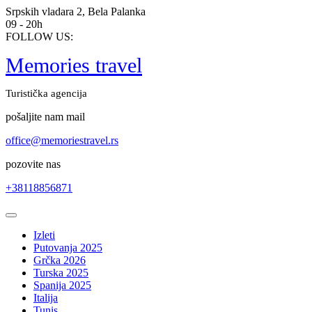
Skip
Srpskih vladara 2, Bela Palanka
to
09 - 20h
content
FOLLOW US:
Memories travel
Turistička agencija
pošaljite nam mail
office@memoriestravel.rs
pozovite nas
+38118856871
Open
Button
Izleti
Putovanja 2025
Grčka 2026
Turska 2025
Spanija 2025
Italija
Tunis