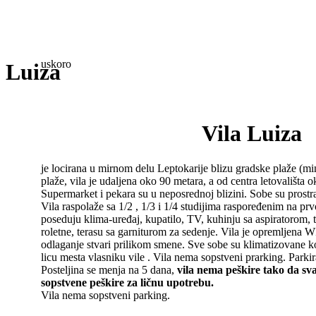
uskoro
Luiza
Vila Luiza
je locirana u mirnom delu Leptokarije blizu gradske plaže (m
plaže, vila je udaljena oko 90 metara, a od centra letovališta
Supermarket i pekara su u neposrednoj blizini. Sobe su pros
Vila raspolaže sa 1/2 , 1/3 i 1/4 studijima raspoređenim na p
poseduju klima-uređaj, kupatilo, TV, kuhinju sa aspiratorom, t
roletne, terasu sa garniturom za sedenje. Vila je opremljena 
odlaganje stvari prilikom smene. Sve sobe su klimatizovane k
licu mesta vlasniku vile . Vila nema sopstveni prarking. Parki
Posteljina se menja na 5 dana,
vila nema peškire tako da sv
sopstvene peškire za ličnu upotrebu.
Vila nema sopstveni parking.