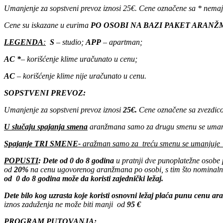
Umanjenje za sopstveni prevoz iznosi 25€. Cene označene sa * nemaju
Cene su iskazane u eurima
PO OSOBI NA BAZI PAKET ARAN
LEGENDA
:
S
– studio;
APP
– apartman;
AC *
– korišćenje klime uračunato u cenu;
AC
– korišćenje klime nije uračunato u cenu.
SOPSTVENI PREVOZ:
Umanjenje za sopstveni prevoz iznosi
25€.
Cene označene sa zvezdicom
U slučaju spajanja smena
aranžmana samo za drugu smenu se uman
Spajanje TRI SMENE-
aražman samo za treću smenu se umanjuje
POPUSTI
: Dete od 0 do 8 godina
u pratnji dve punoplatežne osobe
od
20%
na cenu ugovorenog aranžmana po osobi, s tim što nominalni
od 0 do 8 godina može da koristi zajednički ležaj.
Dete bilo kog uzrasta koje koristi osnovni ležaj plaća punu cenu a
iznos zaduženja ne može biti manji od
95 €
PROGRAM PUTOVANJA
: