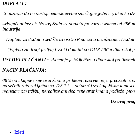
DOPLATE:
-S obzirom da ne postoje jednokrevetne smeštajne jedinice
,
ukoliko
dv
-Mogući polasci iz Novog Sada uz doplatu prevoza u iznosu od
25€
po
industrije
– Doplata za dodatno sedište iznosi
55 €
na cenu aranžmana. Dodatno 
–
Doplata za drugi prtljag i svaki dodatni po OUP 50€ u dinarskoj p
USLOVI PLAĆANJA:
Plaćanje je isključivo u dinarskoj protivvr
NAČIN PLAĆANJA:
40%
od ukupne cene aranžmana prilikom rezervacije, a preostali iz
mesečnih rata zaključno sa (25.12. – datumski svakog 25-og u mesec
monetarnom tržištu, nerealizovani deo cene aranžmana podleže prom
Uz ovaj pro
Izleti