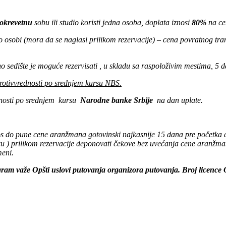
okrevetnu
sobu ili studio koristi jedna osoba, doplata iznosi
80%
na ce
 osobi (mora da se naglasi prilikom rezervacije) – cena povratnog tra
sedište je moguće rezervisati , u skladu sa raspoloživim mestima, 5 d
rotivvrednosti po srednjem kursu NBS.
ednosti po srednjem kursu
Narodne banke Srbije
na dan uplate.
nos do pune cene aranžmana gotovinski najkasnije 15 dana pre početk
u ) prilikom rezervacije deponovati čekove
bez uvećanja cene aranžma
eni.
gram važe Opšti uslovi putovanja organizora putovanja.
Broj licence