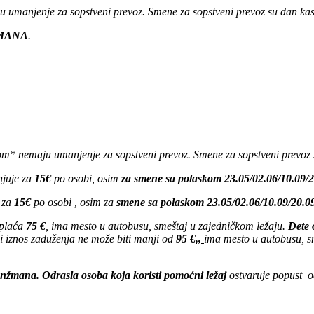
 umanjenje za sopstveni prevoz. Smene za sopstveni prevoz su dan kasn
ŽMANA
.
* nemaju umanjenje za sopstveni prevoz. Smene za sopstveni prevoz s
juje za
15€
po osobi, osim
za smene sa polaskom 23.05/02.06/10.09/2
 za
15€
po osobi ,
osim za
smene sa polaskom 23.05/02.06/10.09/20.0
 plaća
75 €
, ima mesto u autobusu, smeštaj u zajedničkom ležaju.
Dete 
 iznos zaduženja ne može biti manji od
95 €
.,
ima mesto u autobusu, s
ranžmana.
Odrasla osoba koja koristi pomoćni ležaj
ostvaruje popust 