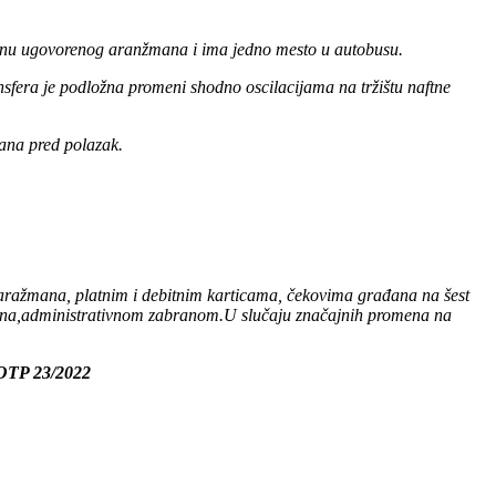
nu ugovorenog aranžmana i ima jedno mesto u autobusu.
nsfera je podložna promeni shodno oscilacijama na tržištu naftne
ana pred polazak.
a aražmana, platnim i debitnim karticama, čekovima građana na
šest
na,administrativnom zabranom.U slučaju značajnih promena na
 OTP 23/2022