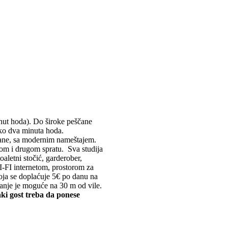
inut hoda). Do široke peščane
 oko dva minuta hoda.
trane, sa modernim nameštajem.
rvom i drugom spratu. Sva studija
oaletni stočić, garderober,
WI-FI internetom, prostorom za
oja se doplaćuje 5€ po danu na
ranje je moguće na 30 m od vile.
aki gost treba da ponese